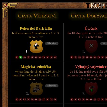
Pokořitel Dark Elfa
Útočník
buď členem vítězné aliance v 1. 2. 3.
do 18. dne pošli útok o síle 3
nebo K lize
1. 2. 3. nebo K lize
Magická sedmička
Výbojný vojevůdce
vyhraj ligu do 18. dne, celý věk
do 18. dne rozšiř svou říši 
nesmíš mít více než 7 zemí v 1. 2. 3.
jednoho dne o 10 zemí, platí je
nebo K lize
2. 3. nebo K lize