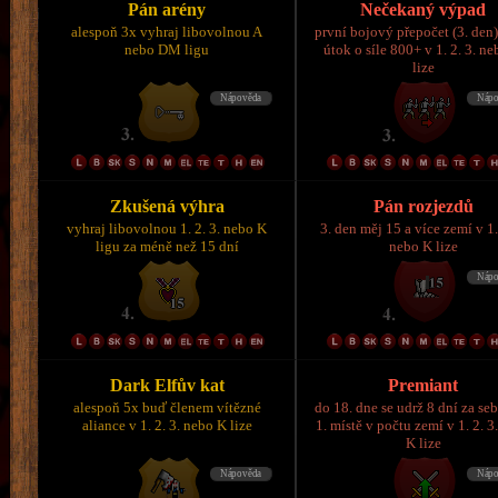
Pán arény
Nečekaný výpad
alespoň 3x vyhraj libovolnou A
první bojový přepočet (3. den)
nebo DM ligu
útok o síle 800+ v 1. 2. 3. n
lize
Zkušená výhra
Pán rozjezdů
vyhraj libovolnou 1. 2. 3. nebo K
3. den měj 15 a více zemí v 1.
ligu za méně než 15 dní
nebo K lize
Dark Elfův kat
Premiant
alespoň 5x buď členem vítězné
do 18. dne se udrž 8 dní za se
aliance v 1. 2. 3. nebo K lize
1. místě v počtu zemí v 1. 2. 3
K lize