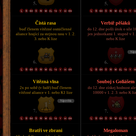
Čistá rasa
Verbíř pěšáků
buď členem vítězné osmičlenné
do 12. dne pošli útok o síle 
aliance hrající za stejnou rasu v 1. 2.
jen jednotkami 1. stupně v 1. 
3. nebo K lize
nebo K lize
Vítězná vlna
Souboj s Goliášem
2x po sobě (v řadě) buď členem
do 12. dne získej hodnost al
vítězné aliance v 1. nebo K1 lize
10000 v 1. 2. 3. nebo K li
Bratři ve zbrani
Megaloman