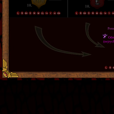
Pora
Odmě
(nejrych