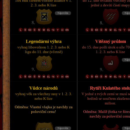
10x buď členem vítězné aliance v 1.
do 12. dne ovládni všechny z
2. 3. nebo K lize
jedné z devíti částí map
Legendární výhra
Vítězný průlom
vyhraj libovolnou 1. 2. 3. nebo K
do 15. dne pošli útok o síle 7
ligu do 11. dne (včetně)
1. 2. 3. nebo K lize
Vůdce národů
Rytíři Kulatého stol
vyhraj věk za všechny rasy v 1. 2. 3.
V jedné z tvých zemí se musí s
nebo K lize
hrdinů se součtem zkušeno
milion.
Odměna: Vlastní vlajka je navždy za
poloviční cenu!
Odměna: Malíř (fotka ve fórec
navždy za poloviční cenu