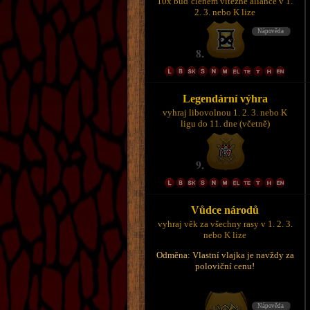
10x buď členem vítězné aliance v 1.
2. 3. nebo K lize
Legendární výhra
vyhraj libovolnou 1. 2. 3. nebo K
ligu do 11. dne (včetně)
Vůdce národů
vyhraj věk za všechny rasy v 1. 2. 3.
nebo K lize
Odměna: Vlastní vlajka je navždy za
poloviční cenu!