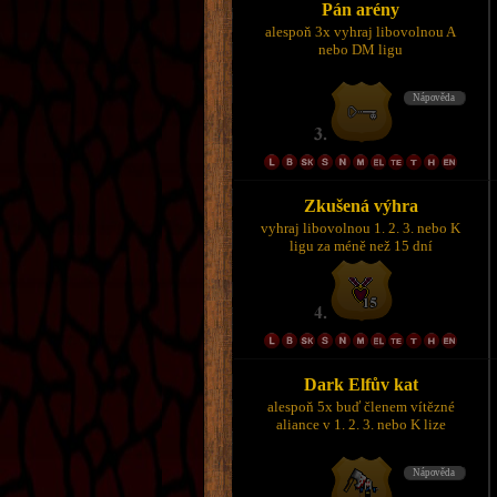
Pán arény
alespoň 3x vyhraj libovolnou A
nebo DM ligu
Zkušená výhra
vyhraj libovolnou 1. 2. 3. nebo K
ligu za méně než 15 dní
Dark Elfův kat
alespoň 5x buď členem vítězné
aliance v 1. 2. 3. nebo K lize