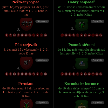
Nečekaný výpad
Dobrý hospodář
první bojový přepočet (3. den) pošli
do 18. dne se udrž osm dní za sebou
útok o síle 800+ v 1. 2. 3. nebo K
na 1. místě ve statistice Celkově v 1.
lize
2. 3. nebo K lize
Pán rozjezdů
Poutník sférami
3. den měj 15 a více zemí v 1. 2. 3.
do 18. dne měj kontrolu alespoň nad
nebo K lize
šesti portály v 1. 2. 3. nebo K lize
Premiant
Korunka ke korunce
do 18. dne se udrž 8 dní za sebou na
do 10. dne získej alespoň 10 zemí s
1. místě v počtu zemí v 1. 2. 3. nebo
bonusem na příjem zlatých v 1,2,3
K lize
nebo K lize