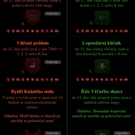
do 12. dne ovládni všechny země v
do 12. dne věku měj v zemi 500
jedné z devíti částí mapy
domů v 1. 2. 3. nebo K lize
Vítězný průlom
Legendární klíčník
do 15. dne pošli útok o síle 7000+ v
do 15. dne získej všechny zlaté a
1. 2. 3. nebo K lize
šest klasických portálů v K lize
Rytíři Kulatého stolu
Říše Věčného slunce
V jedné z tvých zemí se musí sejít 16
do 12. dne měj alespoň jednu zemi v
hrdinů se součtem zkušeností
každém sektoru mapy
milion.
Odměna: Hromadné kupování
Odměna: Malíř (fotka ve fórech) je
staveb je navždy za poloviční cenu!
navždy za poloviční cenu!