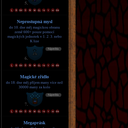
Neprostupná mysl
do 10. dne měj magickou obranu
země 600+ pouze pomocí
magických jednotek v 1. 2. 3. nebo
K lize
Magické zřídlo
do 18. dne měj příjem many více než
30000 many za kolo
Megaprásk