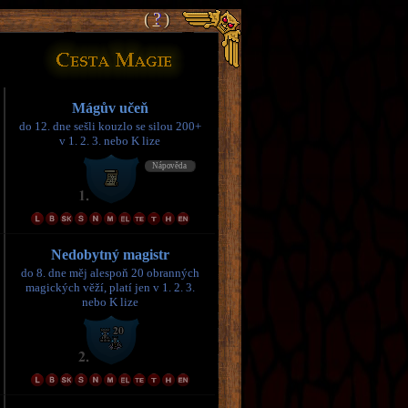
(
(
?
?
)
)
Mágův učeň
do 12. dne sešli kouzlo se silou 200+
v 1. 2. 3. nebo K lize
Nedobytný magistr
do 8. dne měj alespoň 20 obranných
magických věží, platí jen v 1. 2. 3.
nebo K lize