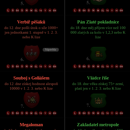
Verbíř pěšáků
Pán Zlaté pokladnice
do 12. dne pošli útok o síle 1000+
do 18. dne měj příjem více než 100
jen jednotkami 1. stupně v 1. 2. 3.
000 zlatých za kolo v 1,2,3 nebo K
nebo K lize
lize
Souboj s Goliášem
Vládce říše
do 12. dne získej hodnost alespoň
do 18. dne věku získej 75+ zemí,
10000 v 1. 2. 3. nebo K lize
platí jen v 1. 2. 3. nebo K lize
Megaloman
Zakladatel metropole