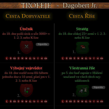
- Dagobert Jr.
- Dagobert Jr.
- Dagobert Jr.
- Dagobert Jr.
- Dagobert Jr.
Útočník
Stratég
do 18. dne pošli útok o síle 3000+ v
do 18. dne získej 25+ zemí v 1. 2. 3.
1. 2. 3. nebo K lize
nebo K lize
Výbojný vojevůdce
Všestranná říše
do 18. dne rozšiř svou říši během
po 5. dni buď zapsán v Hlášení
jednoho dne o 10 zemí, platí jen v 1.
současně ve všech třech nej-
2. 3. nebo K lize
událostech