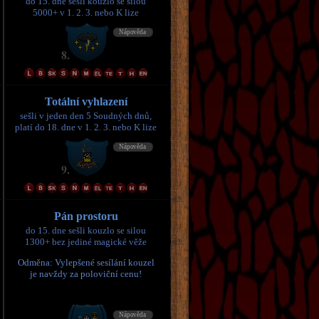
do 15. dne sešli kouzlo se silou
5000+ v 1. 2. 3. nebo K lize
Totální vyhlazení
sešli v jeden den 5 Soudných dnů,
platí do 18. dne v 1. 2. 3. nebo K lize
Pán prostoru
do 15. dne sešli kouzlo se silou
1300+ bez jediné magické věže
Odměna: Vylepšené sesílání kouzel
je navždy za poloviční cenu!