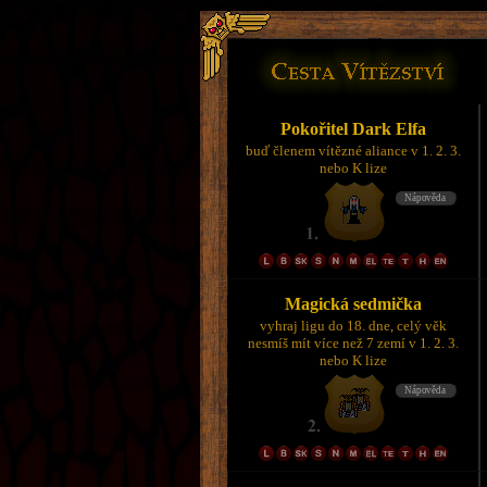
Pokořitel Dark Elfa
buď členem vítězné aliance v 1. 2. 3.
nebo K lize
Magická sedmička
vyhraj ligu do 18. dne, celý věk
nesmíš mít více než 7 zemí v 1. 2. 3.
nebo K lize