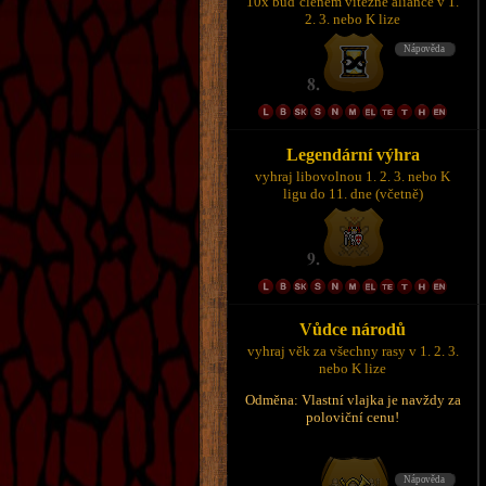
10x buď členem vítězné aliance v 1.
2. 3. nebo K lize
Legendární výhra
vyhraj libovolnou 1. 2. 3. nebo K
ligu do 11. dne (včetně)
Vůdce národů
vyhraj věk za všechny rasy v 1. 2. 3.
nebo K lize
Odměna: Vlastní vlajka je navždy za
poloviční cenu!