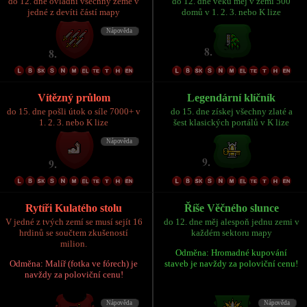
do 12. dne ovládni všechny země v
do 12. dne věku měj v zemi 500
jedné z devíti částí mapy
domů v 1. 2. 3. nebo K lize
Vítězný průlom
Legendární klíčník
do 15. dne pošli útok o síle 7000+ v
do 15. dne získej všechny zlaté a
1. 2. 3. nebo K lize
šest klasických portálů v K lize
Rytíři Kulatého stolu
Říše Věčného slunce
V jedné z tvých zemí se musí sejít 16
do 12. dne měj alespoň jednu zemi v
hrdinů se součtem zkušeností
každém sektoru mapy
milion.
Odměna: Hromadné kupování
Odměna: Malíř (fotka ve fórech) je
staveb je navždy za poloviční cenu!
navždy za poloviční cenu!