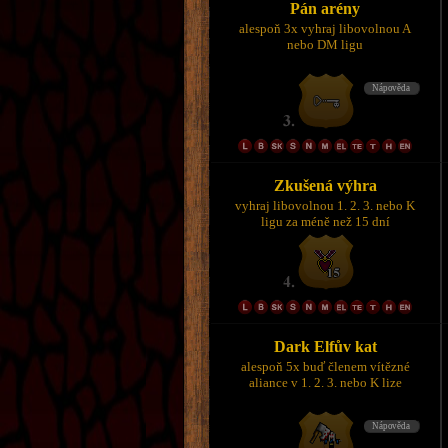
Pán arény
alespoň 3x vyhraj libovolnou A
nebo DM ligu
Zkušená výhra
vyhraj libovolnou 1. 2. 3. nebo K
ligu za méně než 15 dní
Dark Elfův kat
alespoň 5x buď členem vítězné
aliance v 1. 2. 3. nebo K lize