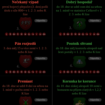
Nečekaný výpad
Dobrý hospodář
první bojový přepočet (3. den) pošli
do 18. dne se udrž osm dní za sebou
útok o síle 800+ v 1. 2. 3. nebo K
na 1. místě ve statistice Celkově v 1.
lize
2. 3. nebo K lize
Pán rozjezdů
Poutník sférami
3. den měj 15 a více zemí v 1. 2. 3.
do 18. dne měj kontrolu alespoň nad
nebo K lize
šesti portály v 1. 2. 3. nebo K lize
Premiant
Korunka ke korunce
do 18. dne se udrž 8 dní za sebou na
do 10. dne získej alespoň 10 zemí s
1. místě v počtu zemí v 1. 2. 3. nebo
bonusem na příjem zlatých v 1,2,3
K lize
nebo K lize