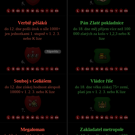
Verbíř pěšáků
Pán Zlaté pokladnice
do 12. dne pošli útok o síle 1000+
do 18. dne měj příjem více než 100
jen jednotkami 1. stupně v 1. 2. 3.
000 zlatých za kolo v 1,2,3 nebo K
nebo K lize
lize
Souboj s Goliášem
Vládce říše
do 12. dne získej hodnost alespoň
do 18. dne věku získej 75+ zemí,
10000 v 1. 2. 3. nebo K lize
platí jen v 1. 2. 3. nebo K lize
Megaloman
Zakladatel metropole