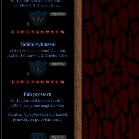
do 15. dne sešli kouzlo se silou
5000+ v 1. 2. 3. nebo K lize
Totální vyhlazení
sešli v jeden den 5 Soudných dnů,
platí do 18. dne v 1. 2. 3. nebo K lize
Pán prostoru
do 15. dne sešli kouzlo se silou
1300+ bez jediné magické věže
Odměna: Vylepšené sesílání kouzel
je navždy za poloviční cenu!