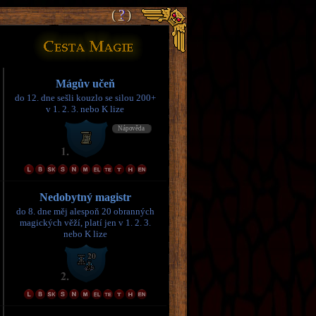
(
(
?
?
)
)
Mágův učeň
do 12. dne sešli kouzlo se silou 200+
v 1. 2. 3. nebo K lize
Nedobytný magistr
do 8. dne měj alespoň 20 obranných
magických věží, platí jen v 1. 2. 3.
nebo K lize