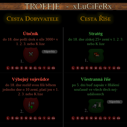
- xLuCiFeRx
- xLuCiFeRx
- xLuCiFeRx
- xLuCiFeRx
- xLuCiFeRx
Útočník
Stratég
do 18. dne pošli útok o síle 3000+ v
do 18. dne získej 25+ zemí v 1. 2. 3.
1. 2. 3. nebo K lize
nebo K lize
Výbojný vojevůdce
Všestranná říše
do 18. dne rozšiř svou říši během
po 5. dni buď zapsán v Hlášení
jednoho dne o 10 zemí, platí jen v 1.
současně ve všech třech nej-
2. 3. nebo K lize
událostech