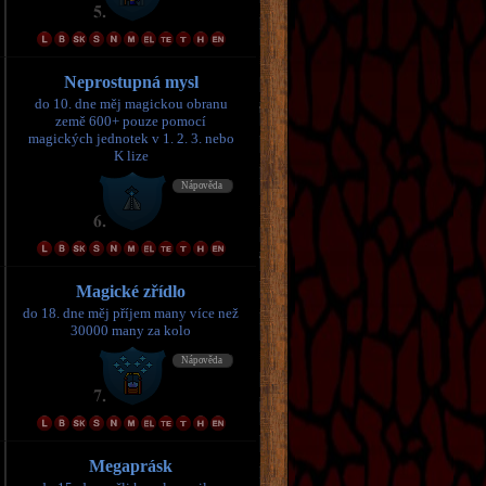
Neprostupná mysl
do 10. dne měj magickou obranu
země 600+ pouze pomocí
magických jednotek v 1. 2. 3. nebo
K lize
Magické zřídlo
do 18. dne měj příjem many více než
30000 many za kolo
Megaprásk