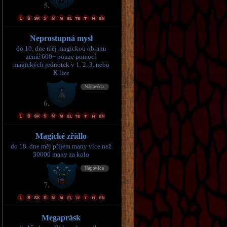
Neprostupná mysl
do 10. dne měj magickou obranu
země 600+ pouze pomocí
magických jednotek v 1. 2. 3. nebo
K lize
Magické zřídlo
do 18. dne měj příjem many více než
30000 many za kolo
Megaprásk