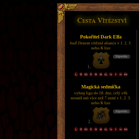
Pokořitel Dark Elfa
buď členem vítězné aliance v 1. 2. 3.
nebo K lize
Magická sedmička
vyhraj ligu do 18. dne, celý věk
nesmíš mít více než 7 zemí v 1. 2. 3.
nebo K lize