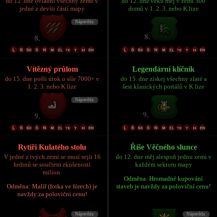
do 12. dne ovládni všechny země v
do 12. dne věku měj v zemi 500
jedné z devíti částí mapy
domů v 1. 2. 3. nebo K lize
Vítězný průlom
Legendární klíčník
do 15. dne pošli útok o síle 7000+ v
do 15. dne získej všechny zlaté a
1. 2. 3. nebo K lize
šest klasických portálů v K lize
Rytíři Kulatého stolu
Říše Věčného slunce
V jedné z tvých zemí se musí sejít 16
do 12. dne měj alespoň jednu zemi v
hrdinů se součtem zkušeností
každém sektoru mapy
milion.
Odměna: Hromadné kupování
Odměna: Malíř (fotka ve fórech) je
staveb je navždy za poloviční cenu!
navždy za poloviční cenu!