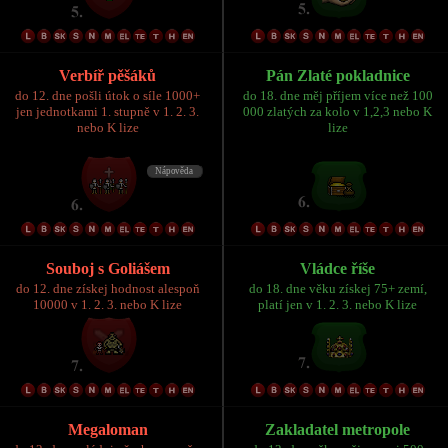
Verbíř pěšáků
Pán Zlaté pokladnice
do 12. dne pošli útok o síle 1000+
do 18. dne měj příjem více než 100
jen jednotkami 1. stupně v 1. 2. 3.
000 zlatých za kolo v 1,2,3 nebo K
nebo K lize
lize
Souboj s Goliášem
Vládce říše
do 12. dne získej hodnost alespoň
do 18. dne věku získej 75+ zemí,
10000 v 1. 2. 3. nebo K lize
platí jen v 1. 2. 3. nebo K lize
Megaloman
Zakladatel metropole