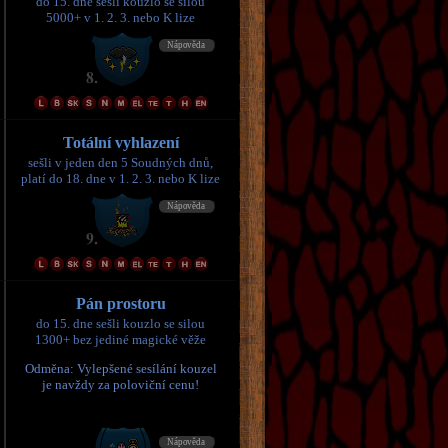
do 15. dne sešli kouzlo se silou
5000+ v 1. 2. 3. nebo K lize
Totální vyhlazení
sešli v jeden den 5 Soudných dnů,
platí do 18. dne v 1. 2. 3. nebo K lize
Pán prostoru
do 15. dne sešli kouzlo se silou
1300+ bez jediné magické věže
Odměna: Vylepšené sesílání kouzel
je navždy za poloviční cenu!