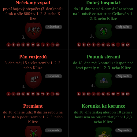
Nečekaný výpad
Dobrý hospodář
první bojový přepočet (3. den) pošli
do 18. dne se udrž osm dní za sebou
útok o síle 800+ v 1. 2. 3. nebo K
na 1. místě ve statistice Celkově v 1.
lize
2. 3. nebo K lize
Pán rozjezdů
Poutník sférami
3. den měj 15 a více zemí v 1. 2. 3.
do 18. dne měj kontrolu alespoň nad
nebo K lize
šesti portály v 1. 2. 3. nebo K lize
Premiant
Korunka ke korunce
do 18. dne se udrž 8 dní za sebou na
do 10. dne získej alespoň 10 zemí s
1. místě v počtu zemí v 1. 2. 3. nebo
bonusem na příjem zlatých v 1,2,3
K lize
nebo K lize