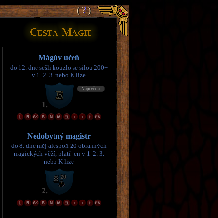
(
(
?
?
)
)
Mágův učeň
do 12. dne sešli kouzlo se silou 200+
v 1. 2. 3. nebo K lize
Nedobytný magistr
do 8. dne měj alespoň 20 obranných
magických věží, platí jen v 1. 2. 3.
nebo K lize