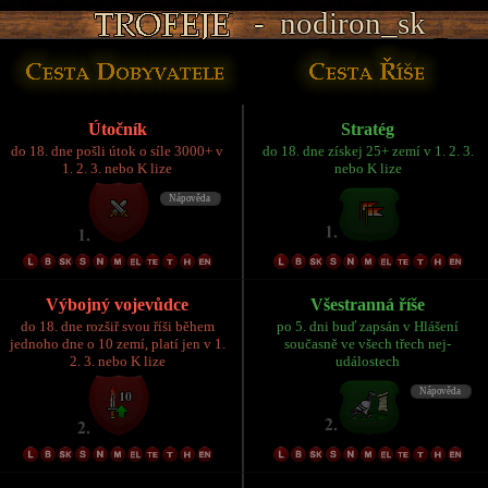
- nodiron_sk
- nodiron_sk
- nodiron_sk
- nodiron_sk
- nodiron_sk
Útočník
Stratég
do 18. dne pošli útok o síle 3000+ v
do 18. dne získej 25+ zemí v 1. 2. 3.
1. 2. 3. nebo K lize
nebo K lize
Výbojný vojevůdce
Všestranná říše
do 18. dne rozšiř svou říši během
po 5. dni buď zapsán v Hlášení
jednoho dne o 10 zemí, platí jen v 1.
současně ve všech třech nej-
2. 3. nebo K lize
událostech