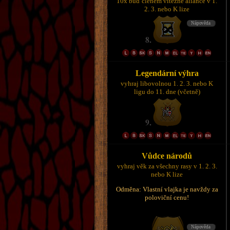
10x buď členem vítězné aliance v 1.
2. 3. nebo K lize
Legendární výhra
vyhraj libovolnou 1. 2. 3. nebo K
ligu do 11. dne (včetně)
Vůdce národů
vyhraj věk za všechny rasy v 1. 2. 3.
nebo K lize
Odměna: Vlastní vlajka je navždy za
poloviční cenu!