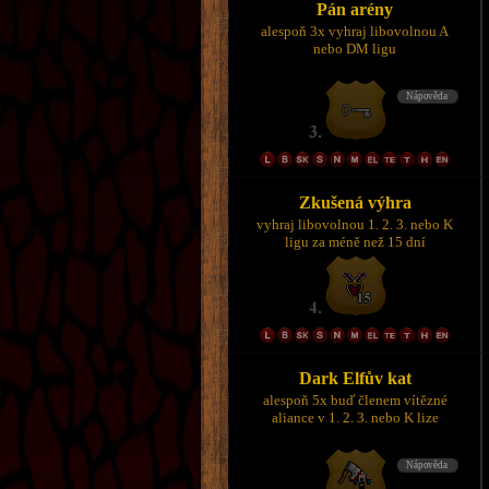
Pán arény
alespoň 3x vyhraj libovolnou A
nebo DM ligu
Zkušená výhra
vyhraj libovolnou 1. 2. 3. nebo K
ligu za méně než 15 dní
Dark Elfův kat
alespoň 5x buď členem vítězné
aliance v 1. 2. 3. nebo K lize