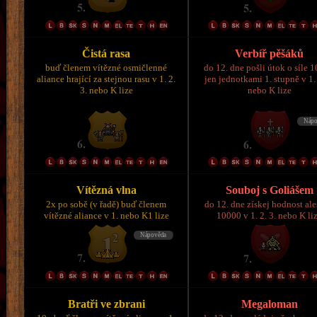
Čistá rasa
Verbíř pěšáků
buď členem vítězné osmičlenné
do 12. dne pošli útok o síle 
aliance hrající za stejnou rasu v 1. 2.
jen jednotkami 1. stupně v 1. 
3. nebo K lize
nebo K lize
Vítězná vlna
Souboj s Goliášem
2x po sobě (v řadě) buď členem
do 12. dne získej hodnost al
vítězné aliance v 1. nebo K1 lize
10000 v 1. 2. 3. nebo K li
Bratři ve zbrani
Megaloman