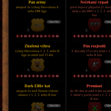
Pán arény
Nečekaný výpad
alespoň 3x vyhraj libovolnou A
první bojový přepočet (3. den)
nebo DM ligu
útok o síle 800+ v 1. 2. 3. n
lize
Zkušená výhra
Pán rozjezdů
vyhraj libovolnou 1. 2. 3. nebo K
3. den měj 15 a více zemí v 1.
ligu za méně než 15 dní
nebo K lize
Dark Elfův kat
Premiant
alespoň 5x buď členem vítězné
do 18. dne se udrž 8 dní za se
aliance v 1. 2. 3. nebo K lize
1. místě v počtu zemí v 1. 2. 3
K lize