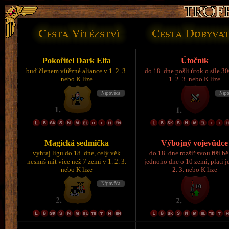
Pokořitel Dark Elfa
Útočník
buď členem vítězné aliance v 1. 2. 3.
do 18. dne pošli útok o síle 3
nebo K lize
1. 2. 3. nebo K lize
Magická sedmička
Výbojný vojevůdce
vyhraj ligu do 18. dne, celý věk
do 18. dne rozšiř svou říši 
nesmíš mít více než 7 zemí v 1. 2. 3.
jednoho dne o 10 zemí, platí je
nebo K lize
2. 3. nebo K lize