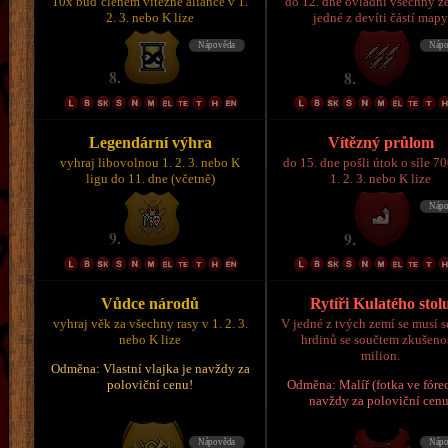
10x buď členem vítězné aliance v 1.
do 12. dne ovládni všechny z
2. 3. nebo K lize
jedné z devíti částí map
Legendární výhra
Vítězný průlom
vyhraj libovolnou 1. 2. 3. nebo K
do 15. dne pošli útok o síle 7
ligu do 11. dne (včetně)
1. 2. 3. nebo K lize
Vůdce národů
Rytíři Kulatého stol
vyhraj věk za všechny rasy v 1. 2. 3.
V jedné z tvých zemí se musí s
nebo K lize
hrdinů se součtem zkušeno
milion.
Odměna: Vlastní vlajka je navždy za
poloviční cenu!
Odměna: Malíř (fotka ve fórec
navždy za poloviční cenu