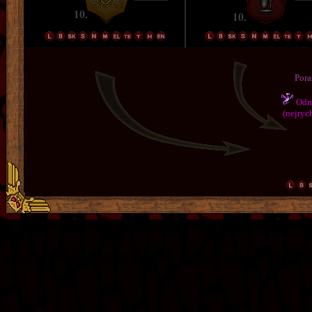
Pora
Odmě
(nejrych