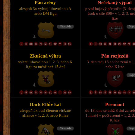
Pán arény
Nečekaný výpad
alespoň 3x vyhraj libovolnou A
první bojový přepočet (3. den)
nebo DM ligu
útok o síle 800+ v 1. 2. 3. n
lize
Zkušená výhra
Pán rozjezdů
vyhraj libovolnou 1. 2. 3. nebo K
3. den měj 15 a více zemí v 1.
ligu za méně než 15 dní
nebo K lize
Dark Elfův kat
Premiant
alespoň 5x buď členem vítězné
do 18. dne se udrž 8 dní za se
aliance v 1. 2. 3. nebo K lize
1. místě v počtu zemí v 1. 2. 3
K lize