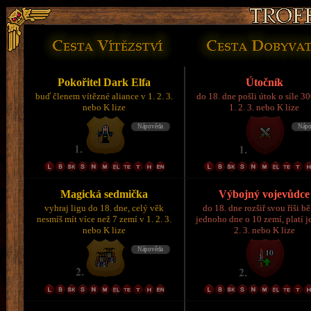
Pokořitel Dark Elfa
Útočník
buď členem vítězné aliance v 1. 2. 3.
do 18. dne pošli útok o síle 3
nebo K lize
1. 2. 3. nebo K lize
Magická sedmička
Výbojný vojevůdce
vyhraj ligu do 18. dne, celý věk
do 18. dne rozšiř svou říši 
nesmíš mít více než 7 zemí v 1. 2. 3.
jednoho dne o 10 zemí, platí je
nebo K lize
2. 3. nebo K lize