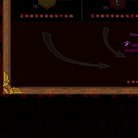
Pora
Odmě
(nejrych