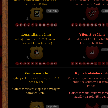
10x buď členem vítězné aliance v 1.
do 12. dne ovládni všechny z
2. 3. nebo K lize
jedné z devíti částí map
Legendární výhra
Vítězný průlom
vyhraj libovolnou 1. 2. 3. nebo K
do 15. dne pošli útok o síle 7
ligu do 11. dne (včetně)
1. 2. 3. nebo K lize
Vůdce národů
Rytíři Kulatého stol
vyhraj věk za všechny rasy v 1. 2. 3.
V jedné z tvých zemí se musí s
nebo K lize
hrdinů se součtem zkušeno
milion.
Odměna: Vlastní vlajka je navždy za
poloviční cenu!
Odměna: Malíř (fotka ve fórec
navždy za poloviční cenu