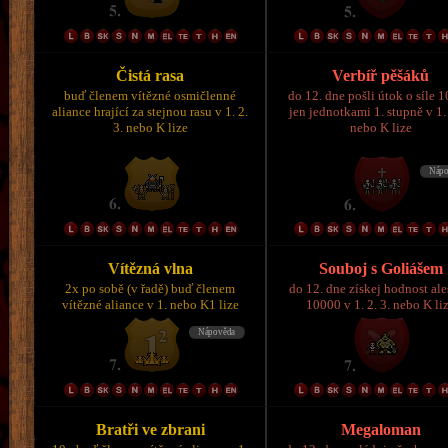
Čistá rasa
Verbíř pěšáků
buď členem vítězné osmičlenné
do 12. dne pošli útok o síle 
aliance hrající za stejnou rasu v 1. 2.
jen jednotkami 1. stupně v 1. 
3. nebo K lize
nebo K lize
Vítězná vlna
Souboj s Goliášem
2x po sobě (v řadě) buď členem
do 12. dne získej hodnost al
vítězné aliance v 1. nebo K1 lize
10000 v 1. 2. 3. nebo K li
Bratři ve zbrani
Megaloman