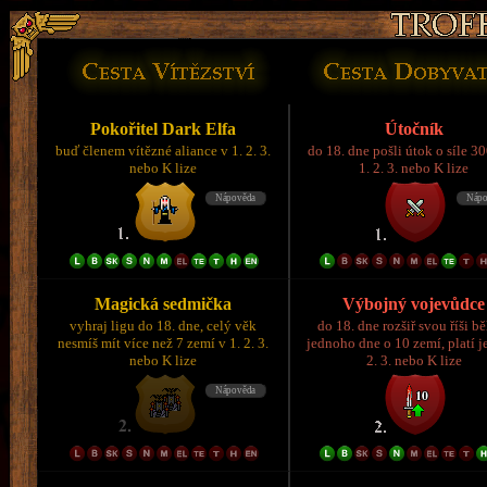
Pokořitel Dark Elfa
Útočník
buď členem vítězné aliance v 1. 2. 3.
do 18. dne pošli útok o síle 3
nebo K lize
1. 2. 3. nebo K lize
Magická sedmička
Výbojný vojevůdce
vyhraj ligu do 18. dne, celý věk
do 18. dne rozšiř svou říši 
nesmíš mít více než 7 zemí v 1. 2. 3.
jednoho dne o 10 zemí, platí je
nebo K lize
2. 3. nebo K lize