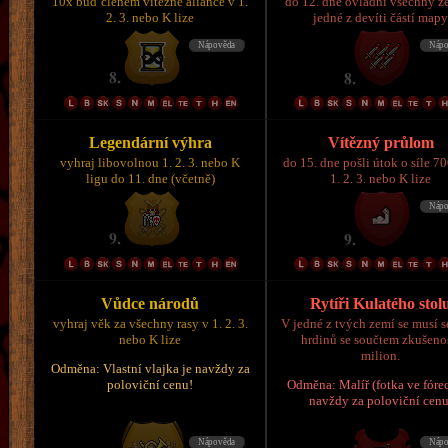
10x buď členem vítězné aliance v 1.
do 12. dne ovládni všechny z
2. 3. nebo K lize
jedné z devíti částí map
Legendární výhra
Vítězný průlom
vyhraj libovolnou 1. 2. 3. nebo K
do 15. dne pošli útok o síle 7
ligu do 11. dne (včetně)
1. 2. 3. nebo K lize
Vůdce národů
Rytíři Kulatého stol
vyhraj věk za všechny rasy v 1. 2. 3.
V jedné z tvých zemí se musí s
nebo K lize
hrdinů se součtem zkušeno
milion.
Odměna: Vlastní vlajka je navždy za
poloviční cenu!
Odměna: Malíř (fotka ve fórec
navždy za poloviční cenu