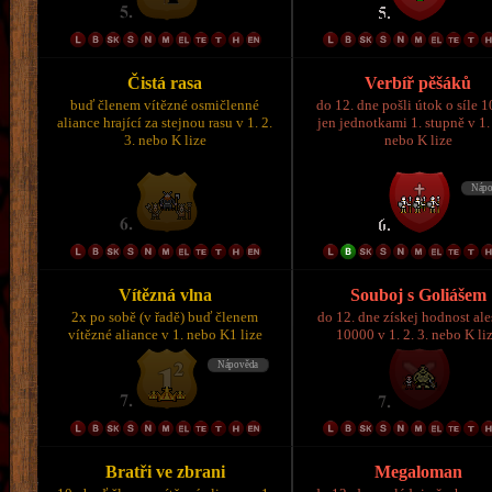
Čistá rasa
Verbíř pěšáků
buď členem vítězné osmičlenné
do 12. dne pošli útok o síle 
aliance hrající za stejnou rasu v 1. 2.
jen jednotkami 1. stupně v 1. 
3. nebo K lize
nebo K lize
Vítězná vlna
Souboj s Goliášem
2x po sobě (v řadě) buď členem
do 12. dne získej hodnost al
vítězné aliance v 1. nebo K1 lize
10000 v 1. 2. 3. nebo K li
Bratři ve zbrani
Megaloman