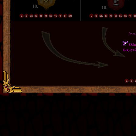
Pora
Odmě
(nejrych