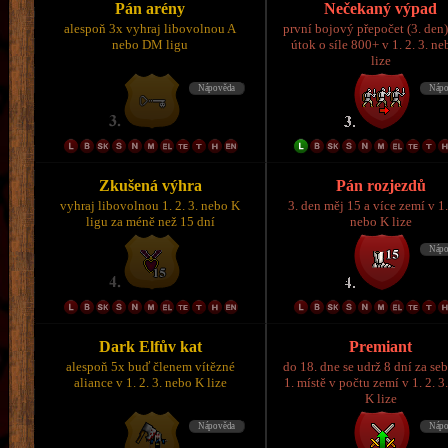
Pán arény
Nečekaný výpad
alespoň 3x vyhraj libovolnou A
první bojový přepočet (3. den)
nebo DM ligu
útok o síle 800+ v 1. 2. 3. n
lize
Zkušená výhra
Pán rozjezdů
vyhraj libovolnou 1. 2. 3. nebo K
3. den měj 15 a více zemí v 1.
ligu za méně než 15 dní
nebo K lize
Dark Elfův kat
Premiant
alespoň 5x buď členem vítězné
do 18. dne se udrž 8 dní za se
aliance v 1. 2. 3. nebo K lize
1. místě v počtu zemí v 1. 2. 3
K lize