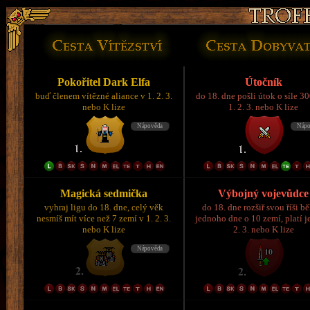
Pokořitel Dark Elfa
Útočník
buď členem vítězné aliance v 1. 2. 3.
do 18. dne pošli útok o síle 3
nebo K lize
1. 2. 3. nebo K lize
Magická sedmička
Výbojný vojevůdce
vyhraj ligu do 18. dne, celý věk
do 18. dne rozšiř svou říši 
nesmíš mít více než 7 zemí v 1. 2. 3.
jednoho dne o 10 zemí, platí je
nebo K lize
2. 3. nebo K lize