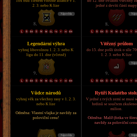
10x buď členem vítězné aliance v 1.
do 12. dne ovládni všechny z
2. 3. nebo K lize
jedné z devíti částí map
Legendární výhra
Vítězný průlom
vyhraj libovolnou 1. 2. 3. nebo K
do 15. dne pošli útok o síle 7
ligu do 11. dne (včetně)
1. 2. 3. nebo K lize
Vůdce národů
Rytíři Kulatého stol
vyhraj věk za všechny rasy v 1. 2. 3.
V jedné z tvých zemí se musí s
nebo K lize
hrdinů se součtem zkušeno
milion.
Odměna: Vlastní vlajka je navždy za
poloviční cenu!
Odměna: Malíř (fotka ve fórec
navždy za poloviční cenu