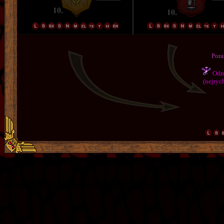
Pora
Odmě
(nejrych