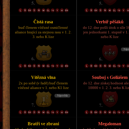
Čistá rasa
Verbíř pěšáků
buď členem vítězné osmičlenné
do 12. dne pošli útok o síle 
aliance hrající za stejnou rasu v 1. 2.
jen jednotkami 1. stupně v 1. 
3. nebo K lize
nebo K lize
Vítězná vlna
Souboj s Goliášem
2x po sobě (v řadě) buď členem
do 12. dne získej hodnost al
vítězné aliance v 1. nebo K1 lize
10000 v 1. 2. 3. nebo K li
Bratři ve zbrani
Megaloman