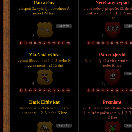
Pán arény
Nečekaný výpad
alespoň 3x vyhraj libovolnou A
první bojový přepočet (3. den)
nebo DM ligu
útok o síle 800+ v 1. 2. 3. n
lize
Zkušená výhra
Pán rozjezdů
vyhraj libovolnou 1. 2. 3. nebo K
3. den měj 15 a více zemí v 1.
ligu za méně než 15 dní
nebo K lize
Dark Elfův kat
Premiant
alespoň 5x buď členem vítězné
do 18. dne se udrž 8 dní za se
aliance v 1. 2. 3. nebo K lize
1. místě v počtu zemí v 1. 2. 3
K lize