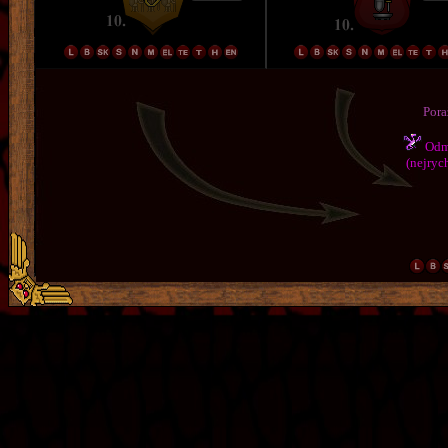
Pora
Odmě
(nejrych