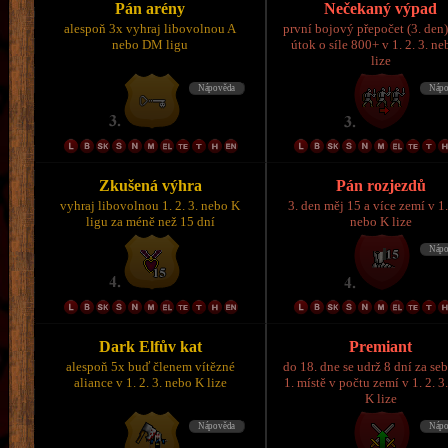
Pán arény
Nečekaný výpad
alespoň 3x vyhraj libovolnou A
první bojový přepočet (3. den)
nebo DM ligu
útok o síle 800+ v 1. 2. 3. n
lize
Zkušená výhra
Pán rozjezdů
vyhraj libovolnou 1. 2. 3. nebo K
3. den měj 15 a více zemí v 1.
ligu za méně než 15 dní
nebo K lize
Dark Elfův kat
Premiant
alespoň 5x buď členem vítězné
do 18. dne se udrž 8 dní za se
aliance v 1. 2. 3. nebo K lize
1. místě v počtu zemí v 1. 2. 3
K lize