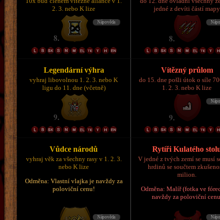
10x buď členem vítězné aliance v 1.
do 12. dne ovládni všechny z
2. 3. nebo K lize
jedné z devíti částí map
Legendární výhra
Vítězný průlom
vyhraj libovolnou 1. 2. 3. nebo K
do 15. dne pošli útok o síle 7
ligu do 11. dne (včetně)
1. 2. 3. nebo K lize
Vůdce národů
Rytíři Kulatého stol
vyhraj věk za všechny rasy v 1. 2. 3.
V jedné z tvých zemí se musí s
nebo K lize
hrdinů se součtem zkušeno
milion.
Odměna: Vlastní vlajka je navždy za
poloviční cenu!
Odměna: Malíř (fotka ve fórec
navždy za poloviční cenu