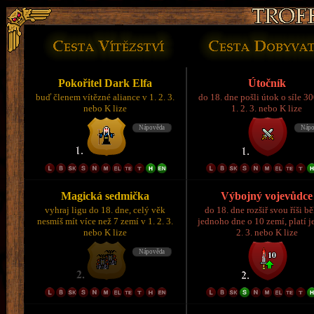
Pokořitel Dark Elfa
Útočník
buď členem vítězné aliance v 1. 2. 3.
do 18. dne pošli útok o síle 3
nebo K lize
1. 2. 3. nebo K lize
Magická sedmička
Výbojný vojevůdce
vyhraj ligu do 18. dne, celý věk
do 18. dne rozšiř svou říši 
nesmíš mít více než 7 zemí v 1. 2. 3.
jednoho dne o 10 zemí, platí je
nebo K lize
2. 3. nebo K lize