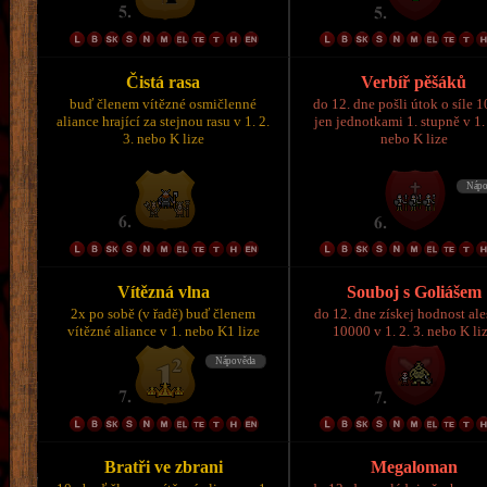
Čistá rasa
Verbíř pěšáků
buď členem vítězné osmičlenné
do 12. dne pošli útok o síle 
aliance hrající za stejnou rasu v 1. 2.
jen jednotkami 1. stupně v 1. 
3. nebo K lize
nebo K lize
Vítězná vlna
Souboj s Goliášem
2x po sobě (v řadě) buď členem
do 12. dne získej hodnost al
vítězné aliance v 1. nebo K1 lize
10000 v 1. 2. 3. nebo K li
Bratři ve zbrani
Megaloman