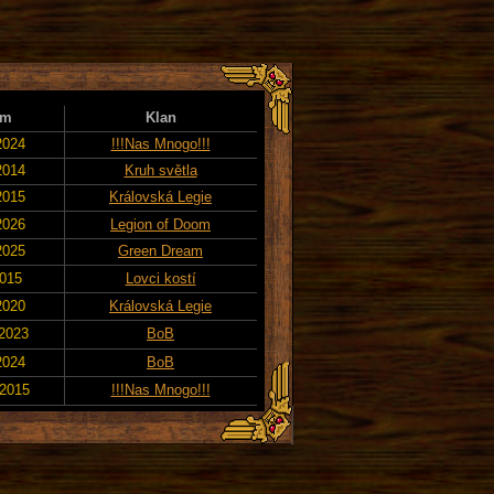
um
Klan
2024
!!!Nas Mnogo!!!
2014
Kruh světla
2015
Královská Legie
2026
Legion of Doom
2025
Green Dream
2015
Lovci kostí
2020
Královská Legie
 2023
BoB
2024
BoB
 2015
!!!Nas Mnogo!!!