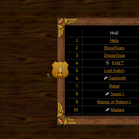
Hráč
1.
Helix
2.
BloodTears
3.
DragonSpar
Kýbl™
4.
5.
Lord Kalich
Sephiroth
6.
7.
Rebel
8.
Spunt I.
9.
Master of Reborn l.
10.
Madara