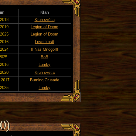
um
Klan
 2018
Kruh světla
 2019
Legion of Doom
 2025
Legion of Doom
 2016
Lovci kostí
 2024
!!!Nas Mnogo!!!
 2025
BoB
 2016
Lamky
 2020
Kruh světla
. 2017
Burning Crusade
 2025
Lamky