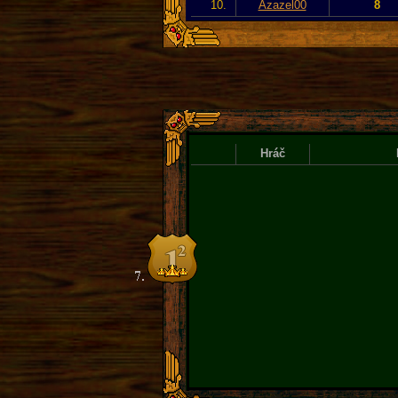
10.
Azazel00
8
Hráč