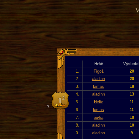
V
Hráč
Výslede
1.
Figo1
20
2.
aladinn
20
3.
lamas
18
4.
aladinn
13
5.
Helix
11
6.
lamas
11
7.
eu4ia
10
8.
aladinn
10
9.
aladinn
9