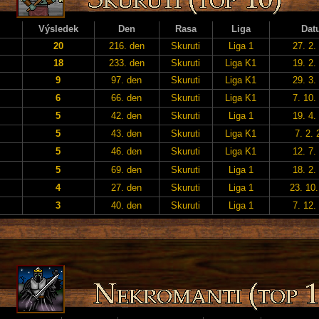
Výsledek
Den
Rasa
Liga
Dat
20
216. den
Skuruti
Liga 1
27. 2.
18
233. den
Skuruti
Liga K1
19. 2.
9
97. den
Skuruti
Liga K1
29. 3.
6
66. den
Skuruti
Liga K1
7. 10.
5
42. den
Skuruti
Liga 1
19. 4.
5
43. den
Skuruti
Liga K1
7. 2.
5
46. den
Skuruti
Liga K1
12. 7.
5
69. den
Skuruti
Liga 1
18. 2.
4
27. den
Skuruti
Liga 1
23. 10
3
40. den
Skuruti
Liga 1
7. 12.