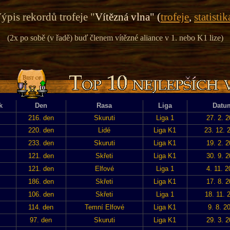
ýpis rekordů trofeje "
Vítězná vlna" (
trofeje
,
statistik
(2x po sobě (v řadě) buď členem vítězné aliance v 1. nebo K1 lize)
k
Den
Rasa
Liga
Datu
216. den
Skuruti
Liga 1
27. 2. 
220. den
Lidé
Liga K1
23. 12. 
233. den
Skuruti
Liga K1
19. 2. 
121. den
Skřeti
Liga K1
30. 9. 
121. den
Elfové
Liga 1
4. 11. 
186. den
Skřeti
Liga K1
17. 8. 
106. den
Skřeti
Liga 1
18. 11. 
114. den
Temní Elfové
Liga K1
9. 8. 2
97. den
Skuruti
Liga K1
29. 3. 