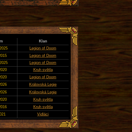
um
Klan
 2025
Legion of Doom
2015
Legion of Doom
 2025
Legion of Doom
2020
Kruh světla
2020
Legion of Doom
2026
Královská Legie
2026
Královská Legie
2020
Kruh světla
2016
Kruh světla
2021
Vidláci