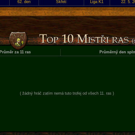
62. den
Skřeti
Liga K1
22. 5. 
Průměr za 11 ras
Průměrný den spln
( žádný hráč zatím nemá tuto trofej od všech 11. ras )