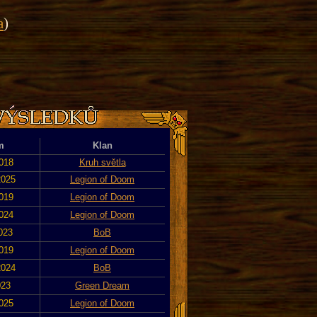
a
)
m
Klan
2018
Kruh světla
2025
Legion of Doom
2019
Legion of Doom
2024
Legion of Doom
2023
BoB
2019
Legion of Doom
2024
BoB
023
Green Dream
2025
Legion of Doom