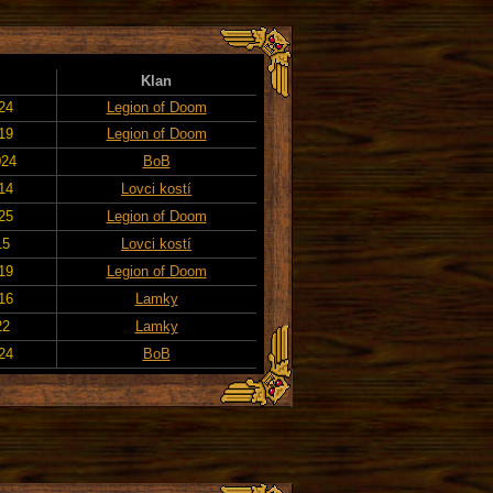
Klan
024
Legion of Doom
019
Legion of Doom
024
BoB
014
Lovci kostí
025
Legion of Doom
15
Lovci kostí
019
Legion of Doom
016
Lamky
22
Lamky
24
BoB