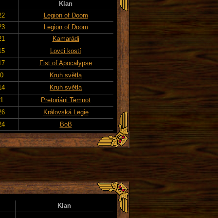
Klan
22
Legion of Doom
23
Legion of Doom
21
Kamarádi
15
Lovci kostí
17
Fist of Apocalypse
20
Kruh světla
14
Kruh světla
21
Pretoriáni Temnot
26
Královská Legie
24
BoB
Klan