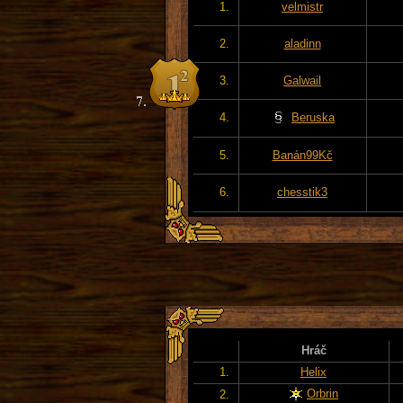
1.
velmistr
2.
aladinn
3.
Galwail
4.
Beruska
5.
Banán99Kč
6.
chesstik3
Hráč
1.
Helix
Orbrin
2.