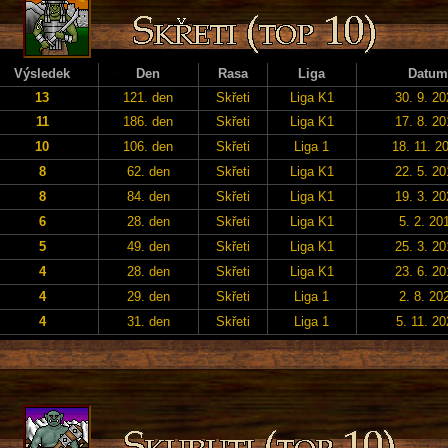
Výsledek
Den
Rasa
Liga
Datum
13
121. den
Skřeti
Liga K1
30. 9. 2
11
186. den
Skřeti
Liga K1
17. 8. 2
10
106. den
Skřeti
Liga 1
18. 11. 2
8
62. den
Skřeti
Liga K1
22. 5. 2
8
84. den
Skřeti
Liga K1
19. 3. 2
6
28. den
Skřeti
Liga K1
5. 2. 20
5
49. den
Skřeti
Liga K1
25. 3. 2
4
28. den
Skřeti
Liga K1
23. 6. 2
4
29. den
Skřeti
Liga 1
2. 8. 20
4
31. den
Skřeti
Liga 1
5. 11. 20