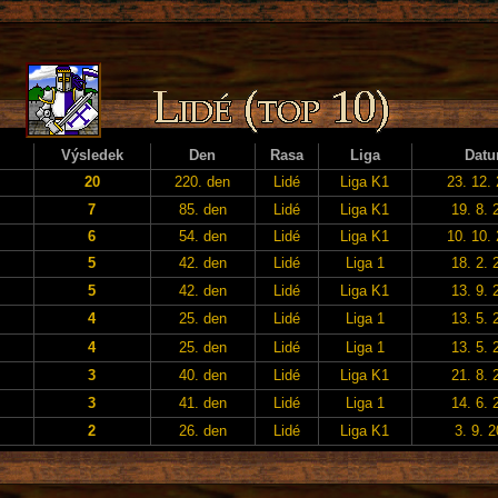
Výsledek
Den
Rasa
Liga
Dat
20
220. den
Lidé
Liga K1
23. 12.
7
85. den
Lidé
Liga K1
19. 8. 
6
54. den
Lidé
Liga K1
10. 10.
5
42. den
Lidé
Liga 1
18. 2. 
5
42. den
Lidé
Liga K1
13. 9. 
4
25. den
Lidé
Liga 1
13. 5. 
4
25. den
Lidé
Liga 1
13. 5. 
3
40. den
Lidé
Liga K1
21. 8. 
3
41. den
Lidé
Liga 1
14. 6. 
2
26. den
Lidé
Liga K1
3. 9. 