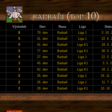
Výsledek
Den
Rasa
Liga
Dat
8
79. den
Barbaři
Liga 1
3. 10. 
5
41. den
Barbaři
Liga 1
22. 6. 
5
41. den
Barbaři
Liga K1
18. 6. 
5
77. den
Barbaři
Liga K1
30. 5. 
4
27. den
Barbaři
Liga 1
22. 5. 
3
45. den
Barbaři
Liga K1
3. 5. 
3
62. den
Barbaři
Liga K1
18. 2. 
2
26. den
Barbaři
Liga 1
24. 11.
2
26. den
Barbaři
Liga 1
11. 7. 
2
28. den
Barbaři
Liga K1
10. 10.