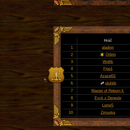
Hráč
1.
aladinn
Orbrin
2.
3.
Wolfik
4.
Figo1
5.
Azazel01
6.
pluhtik
7.
Master of Reborn ll.
8.
Eyck z Denesle
9.
Lomir5
10.
Zimuska