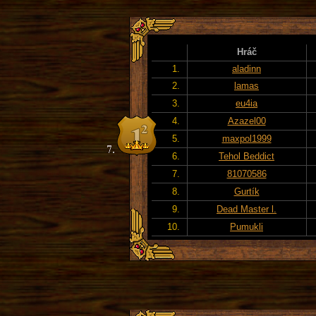
Hráč
1.
aladinn
2.
lamas
3.
eu4ia
4.
Azazel00
5.
maxpol1999
6.
Tehol Beddict
7.
81070586
8.
Gurtík
9.
Dead Master l.
10.
Pumukli