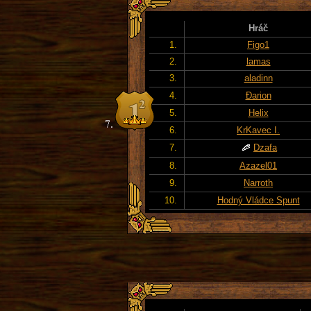
Hráč
1.
Figo1
2.
lamas
3.
aladinn
4.
Đarion
5.
Helix
6.
KrKavec I.
7.
Dzafa
8.
Azazel01
9.
Narroth
10.
Hodný Vládce Spunt