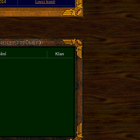
2014
Lovci kostí
ění
Klan