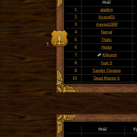
Hráč
1.
aladinn
2.
Azazel01
3.
maxpol1999
4.
Narval
5.
Thalic
6.
Hodor
7.
Klikoroh
8.
Gurt II
9.
Sandor Clegane
10.
Dead Master 6
Hráč
V