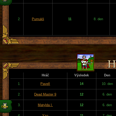
2.
Pumukli
11
8. den
Hráč
Výsledek
Den
1.
PavelI
14
10. den
2.
Dead Master 9
12
6. den
3.
Matylda I.
12
6. den
4.
Yzo
11
7. den