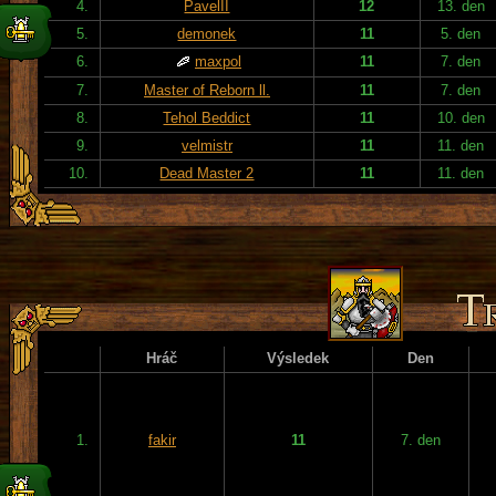
4.
PavelII
12
13. den
5.
demonek
11
5. den
6.
maxpol
11
7. den
7.
Master of Reborn ll.
11
7. den
8.
Tehol Beddict
11
10. den
9.
velmistr
11
11. den
10.
Dead Master 2
11
11. den
Hráč
Výsledek
Den
1.
fakir
11
7. den