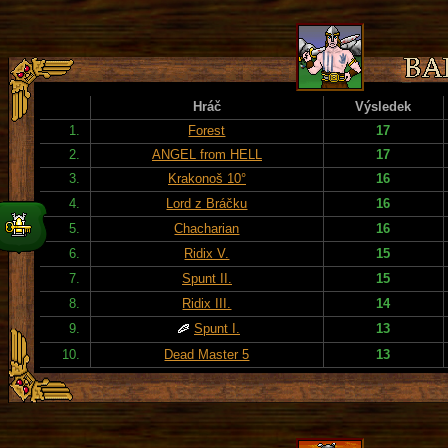
Hráč
Výsledek
1.
Forest
17
2.
ANGEL from HELL
17
3.
Krakonoš 10°
16
4.
Lord z Bráčku
16
5.
Chacharian
16
6.
Ridix V.
15
7.
Spunt II.
15
8.
Ridix III.
14
9.
Spunt I.
13
10.
Dead Master 5
13