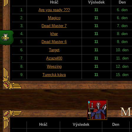
Hráč
Výsledek
Den
1.
Are you ready ???
11
6. den
2.
Magico
11
6. den
3.
Dead Master 7
11
7. den
4.
khar
11
8. den
5.
Dead Master 6
11
8. den
6.
Target
11
10. den
7.
Azazel00
11
11. den
8.
Weezing
11
12. den
9.
Turecká káva
11
15. den
Hráč
Výsledek
Den