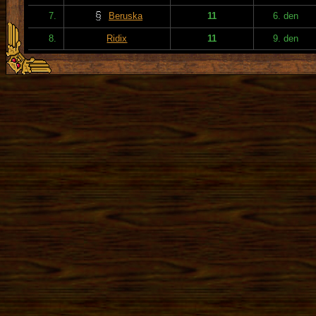
7.
Beruska
11
6. den
8.
Ridix
11
9. den