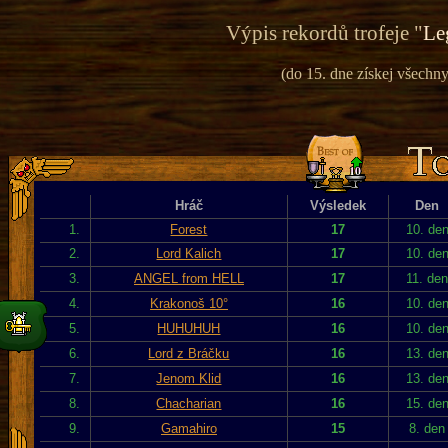
Výpis rekordů trofeje "
Le
(do 15. dne získej všechny 
Hráč
Výsledek
Den
1.
Forest
17
10. de
2.
Lord Kalich
17
10. de
3.
ANGEL from HELL
17
11. de
4.
Krakonoš 10°
16
10. de
5.
HUHUHUH
16
10. de
6.
Lord z Bráčku
16
13. de
7.
Jenom Klid
16
13. de
8.
Chacharian
16
15. de
9.
Gamahiro
15
8. den