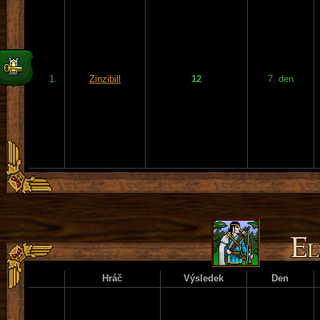
1.
Zinzibill
12
7. den
Hráč
Výsledek
Den