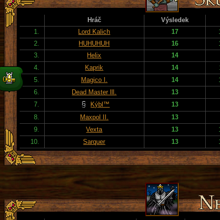
Hráč
Výsledek
1.
Lord Kalich
17
2.
HUHUHUH
16
3.
Helix
14
4.
Kaprik
14
5.
Magico I.
14
6.
Dead Master lll.
13
7.
Kýbl™
13
8.
Maxpol II.
13
9.
Vexta
13
10.
Sarquer
13