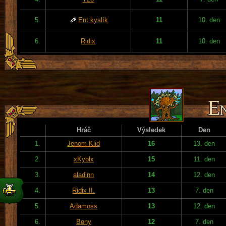
5.
Ent kyslík
11
10. den
6.
Ridix
11
10. den
Hráč
Výsledek
Den
1.
Jenom Klid
16
13. den
2.
xKyblx
15
11. den
3.
aladinn
14
12. den
4.
Ridix II.
13
7. den
5.
Adamoss
13
12. den
6.
Beny
12
7. den