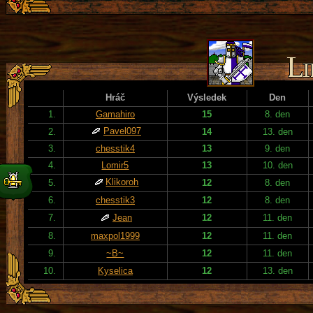
Hráč
Výsledek
Den
1.
Gamahiro
15
8. den
Pavel097
2.
14
13. den
3.
chesstik4
13
9. den
4.
Lomir5
13
10. den
Klikoroh
5.
12
8. den
6.
chesstik3
12
8. den
7.
Jean
12
11. den
8.
maxpol1999
12
11. den
9.
~B~
12
11. den
10.
Kyselica
12
13. den