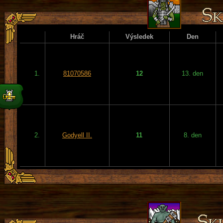
Hráč
Výsledek
Den
1.
81070586
12
13. den
2.
Godyell II.
11
8. den