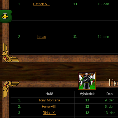
1.
Patrick VI.
13
15. den
2.
lamas
11
14. den
Hráč
Výsledek
Den
1.
Tony Montana
13
9. den
2.
FerrerVIII
12
6. den
3.
Ridix IX.
12
13. den