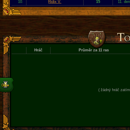
10.
Ridix V.
15
11. de
Hráč
Průměr za 11 ras
( žádný hráč zatím