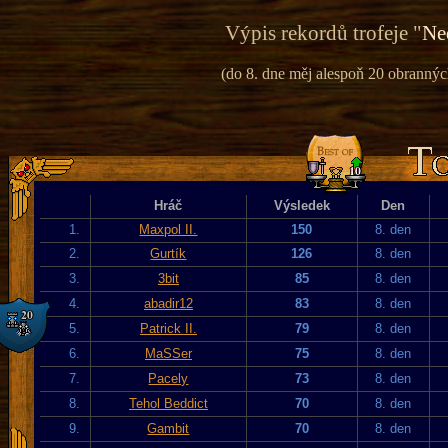
Výpis rekordů trofeje "
Ne
(do 8. dne měj alespoň 20 obranných
Hráč
Výsledek
Den
1.
Maxpol II.
150
8. den
2.
Gurtík
126
8. den
3.
3bit
85
8. den
4.
abadir12
83
8. den
5.
Patrick II.
79
8. den
6.
MaSSer
75
8. den
7.
Pacely
73
8. den
8.
Tehol Beddict
70
8. den
9.
Gambit
70
8. den