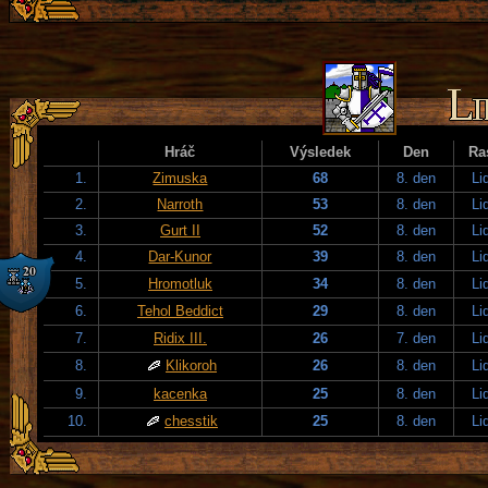
Hráč
Výsledek
Den
Ra
1.
Zimuska
68
8. den
Li
2.
Narroth
53
8. den
Li
3.
Gurt II
52
8. den
Li
4.
Dar-Kunor
39
8. den
Li
5.
Hromotluk
34
8. den
Li
6.
Tehol Beddict
29
8. den
Li
7.
Ridix III.
26
7. den
Li
8.
Klikoroh
26
8. den
Li
9.
kacenka
25
8. den
Li
10.
chesstik
25
8. den
Li