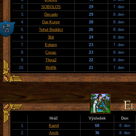
2.
SOBOLOS
29
7. den
3.
Decado
29
8. den
4.
Dar-Kunor
28
8. den
5.
Tehol Beddict
26
8. den
6.
3bit
24
8. den
7.
Eglaim
23
7. den
8.
Cosac
23
8. den
9.
Tfera2
22
8. den
10.
Wolfik
21
7. den
Hráč
Výsledek
Den
1.
Kamil
68
8. den
2.
Amík
36
8. den