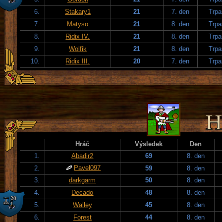
6.
Stakary1
21
7. den
Trpa
7.
Matyso
21
8. den
Trpa
8.
Ridix IV.
21
8. den
Trpa
9.
Wolfik
21
8. den
Trpa
10.
Ridix III.
20
7. den
Trpa
Hráč
Výsledek
Den
1.
Abadir2
69
8. den
Pavel097
2.
59
8. den
3.
darkgarm
50
8. den
4.
Decado
48
8. den
5.
Walley
45
8. den
6.
Forest
44
8. den