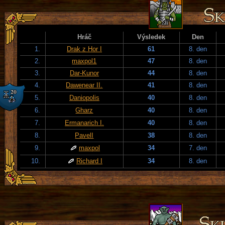
Hráč
Výsledek
Den
1.
Drak z Hor I
61
8. den
2.
maxpol1
47
8. den
3.
Dar-Kunor
44
8. den
4.
Dawenear II.
41
8. den
5.
Daniopolis
40
8. den
6.
Gharz
40
8. den
7.
Ermanarich I.
40
8. den
8.
PavelI
38
8. den
9.
maxpol
34
7. den
10.
Richard I
34
8. den