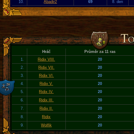
10.
Abadir2
69
8. den
Hráč
Průměr za 11 ras
1.
Ridix VIII.
20
2.
Ridix VII.
20
3.
Ridix VI.
20
4.
Ridix V.
20
5.
Ridix IV.
20
6.
Ridix III.
20
7.
Ridix II.
20
8.
Ridix
20
9.
Wolfik
20