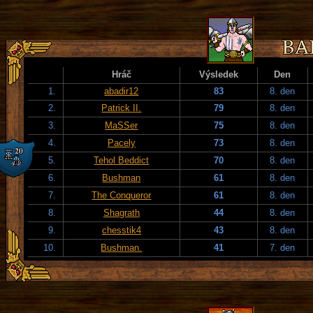
Hráč
Výsledek
Den
1.
abadir12
83
8. den
2.
Patrick II.
79
8. den
3.
MaSSer
75
8. den
4.
Pacely
73
8. den
5.
Tehol Beddict
70
8. den
6.
Bushman
61
8. den
7.
The Conqueror
61
8. den
8.
Shagrath
44
8. den
9.
chesstik4
43
8. den
10.
Bushman.
41
7. den