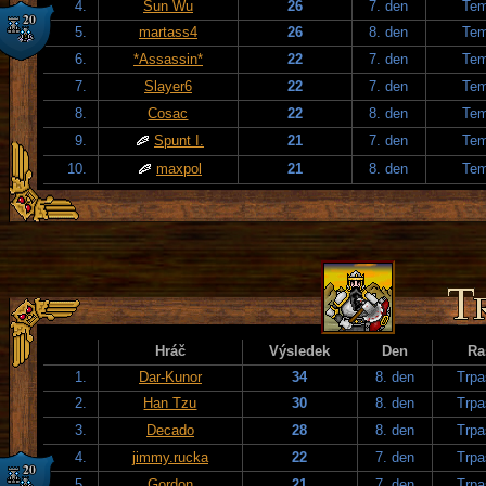
4.
Sun Wu
26
7. den
Tem
5.
martass4
26
8. den
Tem
6.
*Assassin*
22
7. den
Tem
7.
Slayer6
22
7. den
Tem
8.
Cosac
22
8. den
Tem
9.
Spunt I.
21
7. den
Tem
10.
maxpol
21
8. den
Tem
Hráč
Výsledek
Den
Ra
1.
Dar-Kunor
34
8. den
Trpa
2.
Han Tzu
30
8. den
Trpa
3.
Decado
28
8. den
Trpa
4.
jimmy.rucka
22
7. den
Trpa
5.
Gordon
21
7. den
Trpa