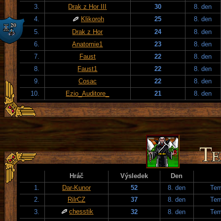
3.
Drak z Hor III
30
8. den
4.
Klikoroh
25
8. den
5.
Drak z Hor
24
8. den
6.
Anatomie1
23
8. den
7.
Faust
22
8. den
8.
Faust1
22
8. den
9.
Cosac
22
8. den
10.
Ezio_Auditore_
21
8. den
Hráč
Výsledek
Den
1.
Dar-Kunor
52
8. den
Tem
2.
RilrCZ
37
8. den
Tem
chesstik
3.
32
8. den
Tem