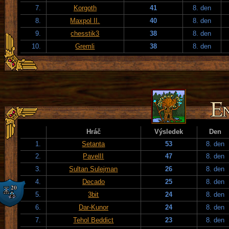
7.
Korgoth
41
8. den
8.
Maxpol II.
40
8. den
9.
chesstik3
38
8. den
10.
Gremli
38
8. den
Hráč
Výsledek
Den
1.
Setanta
53
8. den
2.
PavelII
47
8. den
3.
Sultan Sulejman
26
8. den
4.
Decado
25
8. den
5.
3bit
24
8. den
6.
Dar-Kunor
24
8. den
7.
Tehol Beddict
23
8. den