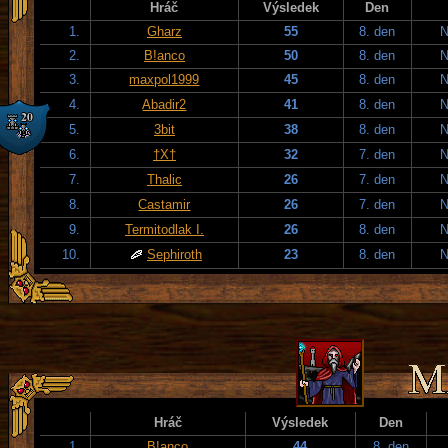
Hráč
Výsledek
Den
1.
Gharz
55
8. den
N
2.
B!anco
50
8. den
N
3.
maxpol1999
45
8. den
N
4.
Abadir2
41
8. den
N
5.
3bit
38
8. den
N
6.
†X†
32
7. den
N
7.
Thalic
26
7. den
N
8.
Castamir
26
7. den
N
9.
Termitodlak I.
26
8. den
N
10.
Sephiroth
23
8. den
N
Hráč
Výsledek
Den
1.
B!anco
44
8. den