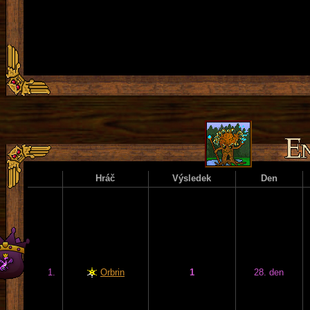
Hráč
Výsledek
Den
1.
Orbrin
1
28. den