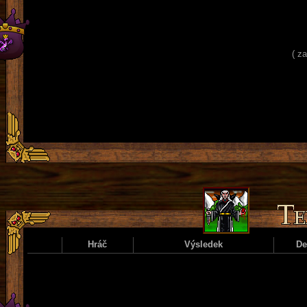
( z
Hráč
Výsledek
D