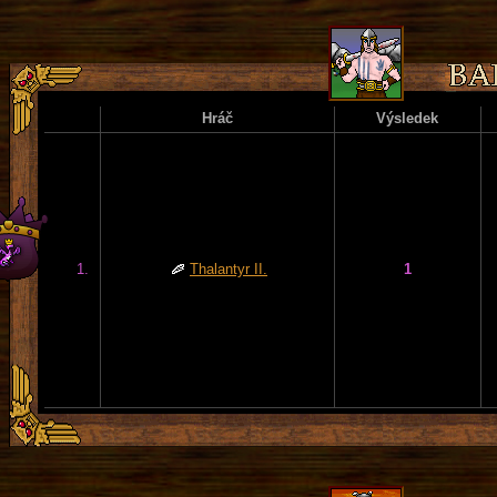
Hráč
Výsledek
1.
Thalantyr II.
1