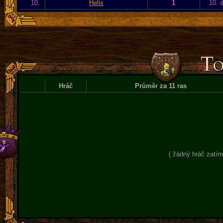
10.
Helix
1
10. 
Hráč
Průměr za 11 ras
( žádný hráč zatím