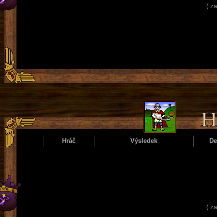
( z
Hráč
Výsledek
D
( z