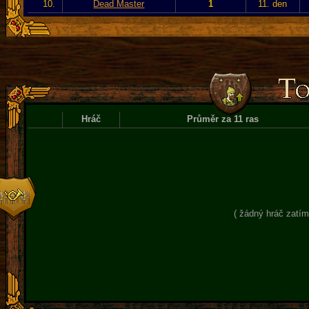
10.
Dead Master
1
11. den
Hráč
Průměr za 11 ras
( žádný hráč zatím