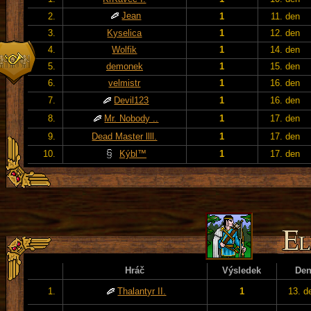
Jean
2.
1
11. den
3.
Kyselica
1
12. den
4.
Wolfik
1
14. den
5.
demonek
1
15. den
6.
velmistr
1
16. den
7.
Devil123
1
16. den
8.
Mr. Nobody ..
1
17. den
9.
Dead Master llll.
1
17. den
10.
Kýbl™
1
17. den
Hráč
Výsledek
De
1.
Thalantyr II.
1
13. d