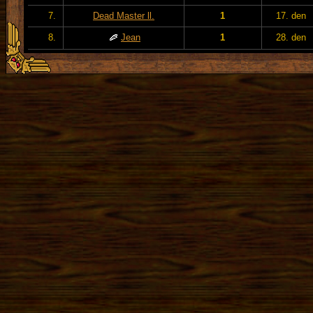
7.
Dead Master ll.
1
17. den
8.
Jean
1
28. den