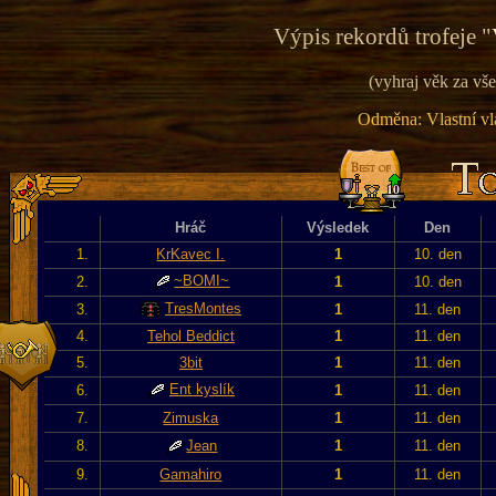
Výpis rekordů trofeje "
(vyhraj věk za vše
Odměna: Vlastní vla
Hráč
Výsledek
Den
1.
KrKavec I.
1
10. den
~BOMI~
2.
1
10. den
TresMontes
3.
1
11. den
4.
Tehol Beddict
1
11. den
5.
3bit
1
11. den
Ent kyslík
6.
1
11. den
7.
Zimuska
1
11. den
8.
Jean
1
11. den
9.
Gamahiro
1
11. den