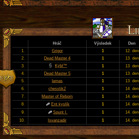
Hráč
Výsledek
Den
1.
Grigor
1
12. den
2.
Dead Master 4
1
13. den
Kýbl™
3.
1
13. den
4.
Dead Master 5
1
13. den
5.
lamas
1
13. den
6.
chesstik2
1
14. den
7.
Master of Reborn
1
14. den
8.
Ent kyslík
1
14. den
9.
Spunt I.
1
14. den
10.
Isvanzadir
1
14. den