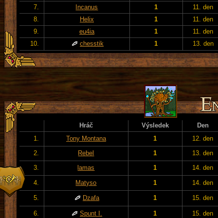
7.
Incanus
1
11. den
8.
Helix
1
11. den
9.
eu4ia
1
11. den
10.
chesstik
1
13. den
Hráč
Výsledek
Den
1.
Tony Montana
1
12. den
2.
Rebel
1
13. den
3.
lamas
1
14. den
4.
Matyso
1
14. den
5.
Dzafa
1
15. den
6.
Spunt I.
1
15. den