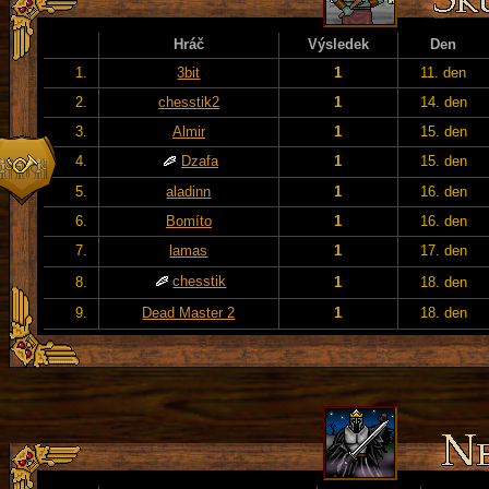
Hráč
Výsledek
Den
1.
3bit
1
11. den
2.
chesstik2
1
14. den
3.
Almir
1
15. den
4.
Dzafa
1
15. den
5.
aladinn
1
16. den
6.
Bomíto
1
16. den
7.
lamas
1
17. den
chesstik
8.
1
18. den
9.
Dead Master 2
1
18. den