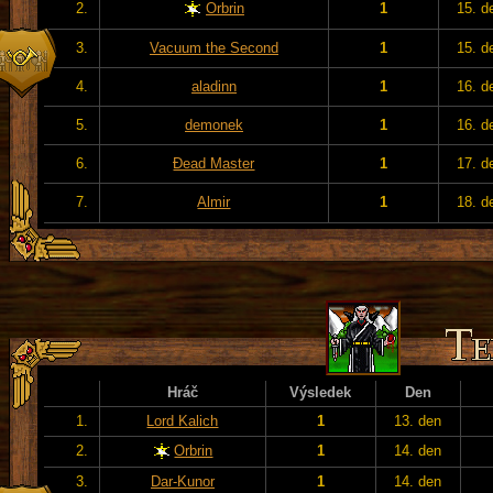
2.
Orbrin
1
15. d
3.
Vacuum the Second
1
15. d
4.
aladinn
1
16. d
5.
demonek
1
16. d
6.
Đead Master
1
17. d
7.
Almir
1
18. d
Hráč
Výsledek
Den
1.
Lord Kalich
1
13. den
2.
Orbrin
1
14. den
3.
Dar-Kunor
1
14. den