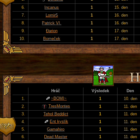
6.
Incanus
1
15. den
7.
Lomir5
1
16. den
8.
Patrick VI.
1
16. den
9.
Đarion
1
17. den
10.
Bomeček
1
17. den
Hráč
Výsledek
Den
~BOMI~
1.
1
10. den
TresMontes
2.
1
11. den
3.
Tehol Beddict
1
11. den
Ent kyslík
4.
1
11. den
5.
Gamahiro
1
11. den
6.
Dead Master
1
11. den