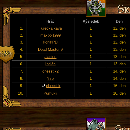
Hráč
Výsledek
Den
1.
Turecká káva
1
12. den
2.
maxpol1999
1
12. den
3.
konikPD
1
12. den
4.
Dead Master 9
1
13. den
5.
aladinn
1
13. den
6.
Indián
1
13. den
7.
chesstik2
1
14. den
8.
Yzo
1
14. den
9.
chesstik
1
16. den
10.
Pumukli
1
16. den