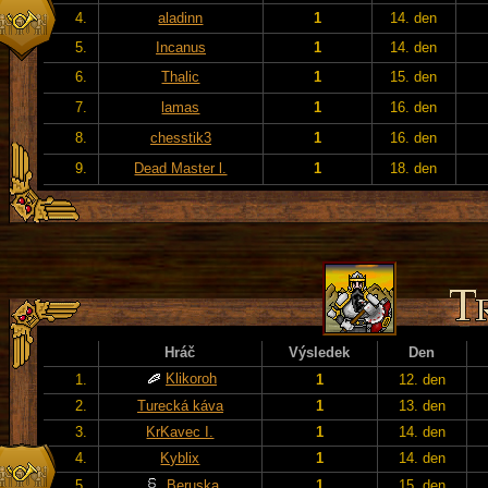
4.
aladinn
1
14. den
5.
Incanus
1
14. den
6.
Thalic
1
15. den
7.
lamas
1
16. den
8.
chesstik3
1
16. den
9.
Dead Master l.
1
18. den
Hráč
Výsledek
Den
Klikoroh
1.
1
12. den
2.
Turecká káva
1
13. den
3.
KrKavec I.
1
14. den
4.
Kyblix
1
14. den
5.
Beruska
1
15. den