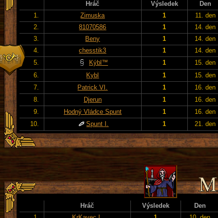
Hráč
Výsledek
Den
1.
Zimuska
1
11. den
2.
81070586
1
14. den
3.
Beny
1
14. den
4.
chesstik3
1
14. den
5.
Kýbl™
1
15. den
6.
Kybl
1
15. den
7.
Patrick VI.
1
16. den
8.
Djerun
1
16. den
9.
Hodný Vládce Spunt
1
16. den
10.
Spunt I.
1
21. den
Hráč
Výsledek
Den
1.
KrKavec I.
1
10. den