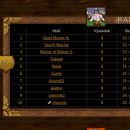
Hráč
Výsledek
De
1.
Dead Master lll.
1
12. 
2.
Dea†h Mas†er
1
12. 
3.
Master of Reborn ll.
1
13. 
4.
Galwail
1
14. 
5.
Rebel
1
14. 
6.
Gurtík
1
15. 
7.
Azazel01
1
15. 
8.
aladinn
1
15. 
9.
chesstik2
1
16. 
10.
chesstik
1
20. 