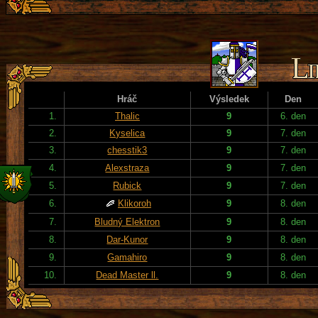
Hráč
Výsledek
Den
1.
Thalic
9
6. den
2.
Kyselica
9
7. den
3.
chesstik3
9
7. den
4.
Alexstraza
9
7. den
5.
Rubick
9
7. den
6.
Klikoroh
9
8. den
7.
Bludný Elektron
9
8. den
8.
Dar-Kunor
9
8. den
9.
Gamahiro
9
8. den
10.
Dead Master ll.
9
8. den