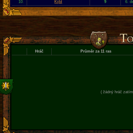
10.
Kýbl
9
6. d
Hráč
Průměr za 11 ras
( žádný hráč zatím