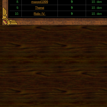
8.
maxpol1999
9
10. den
9.
Therwi
9
10. den
10.
Ridix IV.
9
10. den