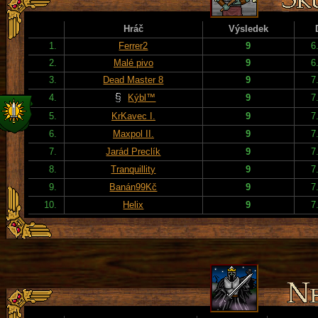
Hráč
Výsledek
1.
Ferrer2
9
6
2.
Malé pivo
9
6
3.
Dead Master 8
9
7
4.
Kýbl™
9
7
5.
KrKavec I.
9
7
6.
Maxpol II.
9
7
7.
Jarád Preclík
9
7
8.
Tranquillity
9
7
9.
Banán99Kč
9
7
10.
Helix
9
7