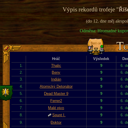
Výpis rekordů trofeje "
Říš
(do 12. dne měj alesp
Odměna: Hromadné kupován
Hráč
Výsledek
De
1.
Thalic
9
6. d
2.
Beny
9
6. d
3.
Indián
9
6. d
4.
Atomický Detonátor
9
6. d
5.
Dead Master 9
9
6. d
6.
Ferrer2
9
6. d
7.
Malé pivo
9
6. d
8.
Spunt I.
9
6. d
9.
Đoktor
9
6. d