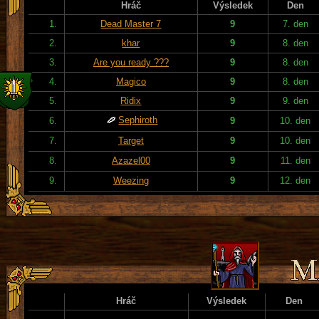
Hráč
Výsledek
Den
1.
Dead Master 7
9
7. den
2.
khar
9
8. den
3.
Are you ready ???
9
8. den
4.
Magico
9
8. den
5.
Ridix
9
9. den
Sephiroth
6.
9
10. den
7.
Target
9
10. den
8.
Azazel00
9
11. den
9.
Weezing
9
12. den
Hráč
Výsledek
Den