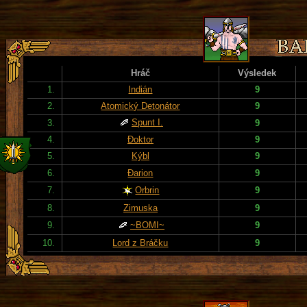
Hráč
Výsledek
1.
Indián
9
2.
Atomický Detonátor
9
Spunt I.
3.
9
4.
Đoktor
9
5.
Kýbl
9
6.
Đarion
9
7.
Orbrin
9
8.
Zimuska
9
9.
~BOMI~
9
10.
Lord z Bráčku
9