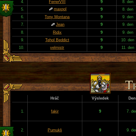
4.
FerrerVIII
9
8. den
maxpol
5.
9
8. den
6.
Tony Montana
9
9. den
7.
Jean
9
9. den
8.
Ridix
9
9. den
9.
Tehol Beddict
9
10. den
10.
velmistr
9
11. den
Hráč
Výsledek
Den
1.
fakir
9
7. de
2.
Pumukli
9
9. de