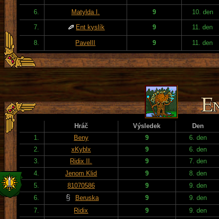
6.
Matylda I.
9
10. den
7.
Ent kyslík
9
11. den
8.
PavelII
9
11. den
Hráč
Výsledek
Den
1.
Beny
9
6. den
2.
xKyblx
9
6. den
3.
Ridix II.
9
7. den
4.
Jenom Klid
9
8. den
5.
81070586
9
9. den
6.
Beruska
9
9. den
7.
Ridix
9
9. den