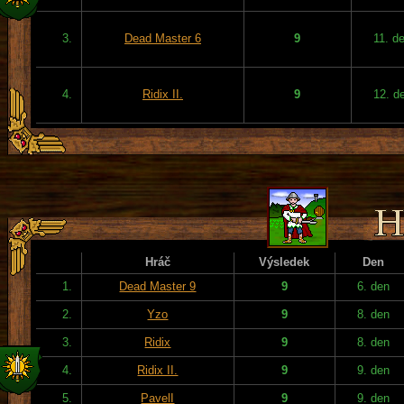
3.
Dead Master 6
9
11. d
4.
Ridix II.
9
12. d
Hráč
Výsledek
Den
1.
Dead Master 9
9
6. den
2.
Yzo
9
8. den
3.
Ridix
9
8. den
4.
Ridix II.
9
9. den
5.
PavelI
9
9. den