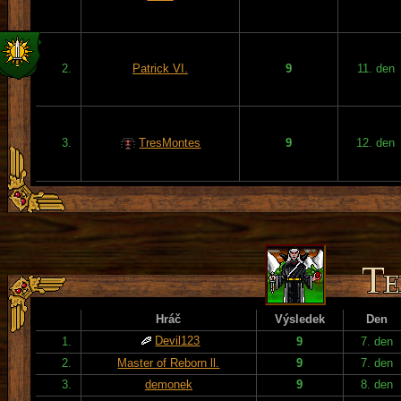
2.
Patrick VI.
9
11. den
3.
TresMontes
9
12. den
Hráč
Výsledek
Den
Devil123
1.
9
7. den
2.
Master of Reborn ll.
9
7. den
3.
demonek
9
8. den