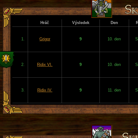
Hráč
Výsledek
Den
1.
Grigor
9
10. den
S
2.
Ridix VI.
9
10. den
S
3.
Ridix IV.
9
11. den
S