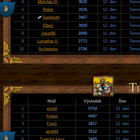
4.
Matylda III.
3632
12. den
Temní
5.
Rebel
3536
12. den
Temní
6.
Sephiroth
3467
12. den
Temní
7.
Elbe2
3020
12. den
Temní
8.
Joker88
2840
11. den
Temní
9.
Loviathar II.
2771
12. den
Temní
10.
Archetonix
2706
12. den
Temní
Hráč
Výsledek
Den
1.
pm44
5754
12. den
2.
Forest
4487
12. den
3.
Figo1
3817
12. den
4.
pm444
3512
12. den
5.
Turecká káva
3405
12. den