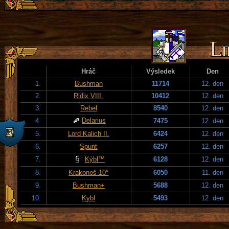
Hráč
Výsledek
Den
1.
Bushman
11714
12. den
2.
Ridix VIII.
10412
12. den
3.
Rebel
8540
12. den
Delarius
4.
7475
12. den
5.
Lord Kalich II.
6424
12. den
6.
Spunt
6257
12. den
7.
Kýbl™
6128
12. den
8.
Krakonoš 10°
6050
11. den
9.
Bushman+
5688
12. den
10.
Kybl
5493
12. den