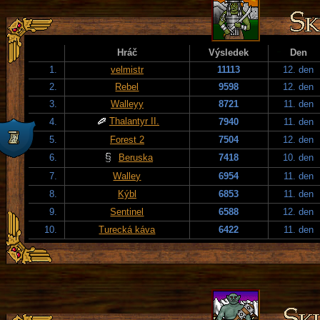
Hráč
Výsledek
Den
1.
velmistr
11113
12. den
2.
Rebel
9598
12. den
3.
Walleyy
8721
11. den
Thalantyr II.
4.
7940
11. den
5.
Forest 2
7504
12. den
6.
Beruska
7418
10. den
7.
Walley
6954
11. den
8.
Kýbl
6853
11. den
9.
Sentinel
6588
12. den
10.
Turecká káva
6422
11. den