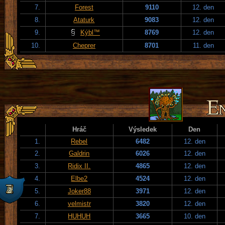
7.
Forest
9110
12. den
8.
Ataturk
9083
12. den
9.
Kýbl™
8769
12. den
10.
Cheprer
8701
11. den
Hráč
Výsledek
Den
1.
Rebel
6482
12. den
2.
Galdrin
6026
12. den
3.
Ridix II.
4865
12. den
4.
Elbe2
4524
12. den
5.
Joker88
3971
12. den
6.
velmistr
3820
12. den
7.
HUHUH
3665
10. den