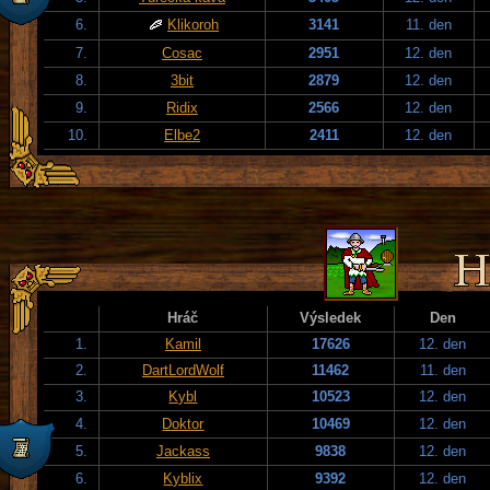
6.
Klikoroh
3141
11. den
7.
Cosac
2951
12. den
8.
3bit
2879
12. den
9.
Ridix
2566
12. den
10.
Elbe2
2411
12. den
Hráč
Výsledek
Den
1.
Kamil
17626
12. den
2.
DartLordWolf
11462
11. den
3.
Kybl
10523
12. den
4.
Doktor
10469
12. den
5.
Jackass
9838
12. den
6.
Kyblix
9392
12. den