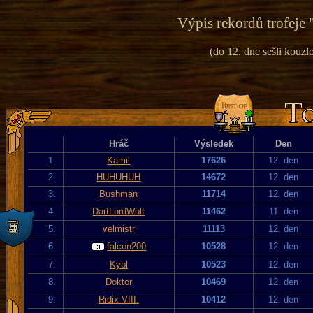
Výpis rekordů trofeje 
(do 12. dne sešli kouzlo
Hráč
Výsledek
Den
1.
Kamil
17626
12. den
2.
HUHUHUH
14672
12. den
3.
Bushman
11714
12. den
4.
DartLordWolf
11462
11. den
5.
velmistr
11113
12. den
6.
falcon200
10528
12. den
7.
Kybl
10523
12. den
8.
Doktor
10469
12. den
9.
Ridix VIII.
10412
12. den