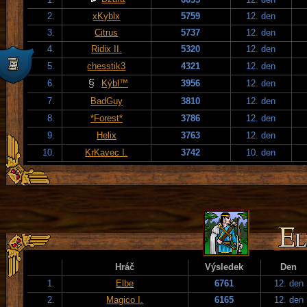
2.
xKyblx
5759
12. den
3.
Citrus
5737
12. den
4.
Ridix II.
5320
12. den
5.
chesstik3
4321
12. den
6.
Kýbl™
3956
12. den
7.
BadGuy
3810
12. den
8.
*Forest*
3786
12. den
9.
Helix
3763
12. den
10.
KrKavec I.
3742
10. den
Hráč
Výsledek
Den
1.
Elbe
6761
12. den
2.
Magico I.
6165
12. den