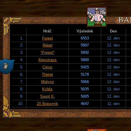
Hráč
Výsledek
Den
1.
Forest
6553
12. den
2.
Rebel
5907
12. den
3.
*Forest*
5892
12. den
4.
Alexstraza
5800
12. den
5.
Citrus
5425
12. den
6.
Therwi
5178
12. den
7.
Matyso
5066
12. den
8.
Kyblix
5035
12. den
9.
Spunt II.
5005
12. den
10.
Zlí Bojovnýk
4647
11. den