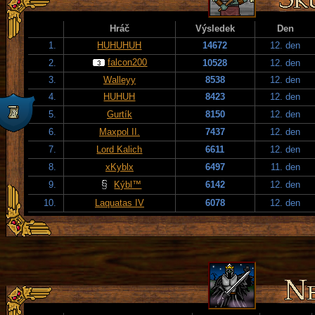
Hráč
Výsledek
Den
1.
HUHUHUH
14672
12. den
falcon200
2.
10528
12. den
3.
Walleyy
8538
12. den
4.
HUHUH
8423
12. den
5.
Gurtík
8150
12. den
6.
Maxpol II.
7437
12. den
7.
Lord Kalich
6611
12. den
8.
xKyblx
6497
11. den
9.
Kýbl™
6142
12. den
10.
Laquatas IV
6078
12. den