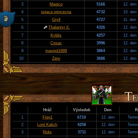
3.
Magico
5166
12. den
4.
spiaca princezna
4732
10. den
5.
Gryll
4727
11. den
6.
Thalantyr II.
4326
12. den
7.
Kyblix
4257
12. den
8.
Cosac
3996
12. den
9.
maxpol1999
3864
12. den
10.
Zero
3686
12. den
Hráč
Výsledek
Den
R
1.
Figo1
6710
12. den
Temní
2.
Lord Kalich
4258
12. den
Temní
3.
Ridix
3711
12. den
Temní