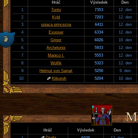
Hráč
Výsledek
Den
1.
Tonto
7353
12. den
2.
Kybl
7203
12. den
3.
spiaca princezna
6411
12. den
4.
Exposer
6334
12. den
5.
Grigor
6026
10. den
6.
Archetonix
5933
12. den
7.
Magico I.
5553
12. den
8.
Wolfik
5323
12. den
9.
Helmut von Sajrajt
5250
9. den
10.
Klikoroh
5204
10. den
Hráč
Výsledek
Den
Dzafa
1.
6035
12. den