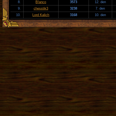
8.
B!anco
3573
12. den
9.
chesstik3
3238
7. den
10.
Lord Kalich
3168
10. den