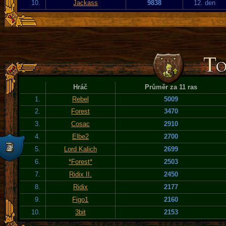
10.
Jackass
9838
12. den
Hráč
Průměr za 11 ras
1.
Rebel
5009
2.
Forest
3470
3.
Cosac
2910
4.
Elbe2
2700
5.
Lord Kalich
2699
6.
*Forest*
2503
7.
Ridix II.
2450
8.
Ridix
2177
9.
Figo1
2160
10.
3bit
2153