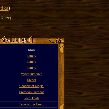
stika
)
 K lize)
Klan
Lamky
Lamky
Lamky
Mysteriarchové
Divocí
Shadow of Magic
Pretoriáni Temnot
Lovci kostí
Cave of the Death