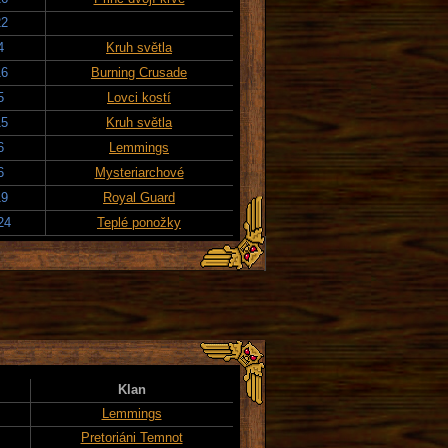
22
4
Kruh světla
16
Burning Crusade
5
Lovci kostí
15
Kruh světla
6
Lemmings
6
Mysteriarchové
19
Royal Guard
24
Teplé ponožky
Klan
Lemmings
Pretoriáni Temnot