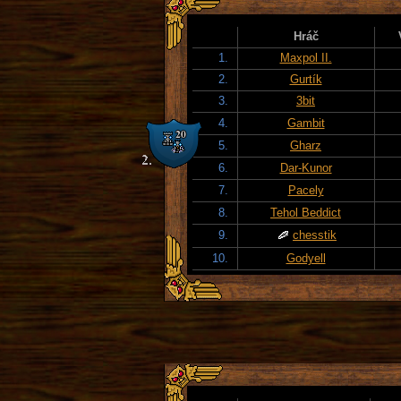
Hráč
1.
Maxpol II.
2.
Gurtík
3.
3bit
4.
Gambit
5.
Gharz
6.
Dar-Kunor
7.
Pacely
8.
Tehol Beddict
9.
chesstik
10.
Godyell