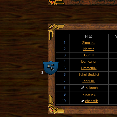
Hráč
V
1.
Zimuska
2.
Narroth
3.
Gurt II
4.
Dar-Kunor
5.
Hromotluk
6.
Tehol Beddict
7.
Ridix III.
8.
Klikoroh
9.
kacenka
10.
chesstik