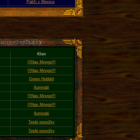
Paliči z Mexica
Klan
!!!Nas Mnogo!!!
!!!Nas Mnogo!!!
Green Hobbitt
Ilumináti
!!!Nas Mnogo!!!
!!!Nas Mnogo!!!
Ilumináti
Teplé ponožky
Teplé ponožky