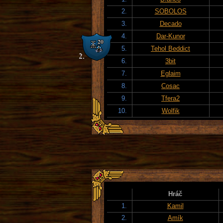
2.
SOBOLOS
3.
Decado
4.
Dar-Kunor
5.
Tehol Beddict
6.
3bit
7.
Eglaim
8.
Cosac
9.
Tfera2
10.
Wolfik
Hráč
1.
Kamil
2.
Amík