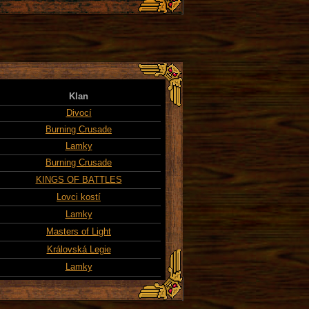
Klan
Divocí
Burning Crusade
Lamky
Burning Crusade
KINGS OF BATTLES
Lovci kostí
Lamky
Masters of Light
Královská Legie
Lamky