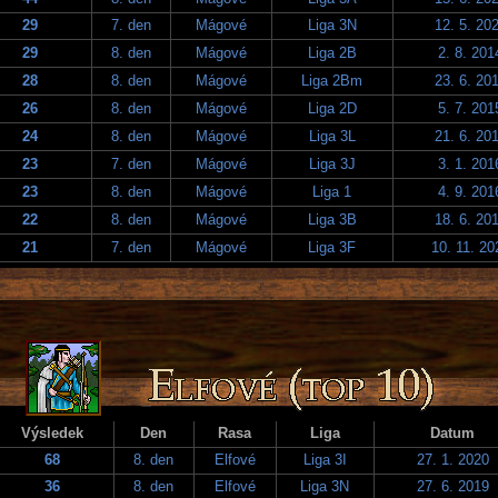
29
7. den
Mágové
Liga 3N
12. 5. 20
29
8. den
Mágové
Liga 2B
2. 8. 201
28
8. den
Mágové
Liga 2Bm
23. 6. 20
26
8. den
Mágové
Liga 2D
5. 7. 201
24
8. den
Mágové
Liga 3L
21. 6. 20
23
7. den
Mágové
Liga 3J
3. 1. 201
23
8. den
Mágové
Liga 1
4. 9. 201
22
8. den
Mágové
Liga 3B
18. 6. 20
21
7. den
Mágové
Liga 3F
10. 11. 20
Výsledek
Den
Rasa
Liga
Datum
68
8. den
Elfové
Liga 3I
27. 1. 2020
36
8. den
Elfové
Liga 3N
27. 6. 2019