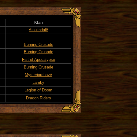
Klan
Ainulindalë
Burning Crusade
Burning Crusade
Fist of Apocalypse
Burning Crusade
Mysteriarchové
Lamky
Legion of Doom
Dragon Riders