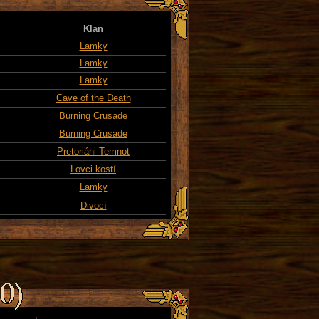
Klan
Lamky
Lamky
Lamky
Cave of the Death
Burning Crusade
Burning Crusade
Pretoriáni Temnot
Lovci kostí
Lamky
Divocí