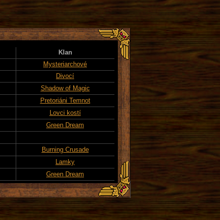
Klan
Mysteriarchové
Divocí
Shadow of Magic
Pretoriáni Temnot
Lovci kostí
Green Dream
Burning Crusade
Lamky
Green Dream