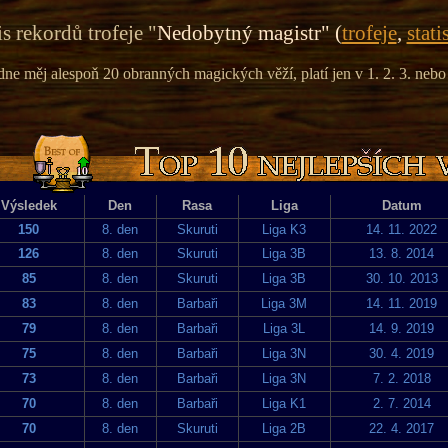
s rekordů trofeje "
Nedobytný magistr" (
trofeje
,
stati
dne měj alespoň 20 obranných magických věží, platí jen v 1. 2. 3. nebo
Výsledek
Den
Rasa
Liga
Datum
150
8. den
Skuruti
Liga K3
14. 11. 2022
126
8. den
Skuruti
Liga 3B
13. 8. 2014
85
8. den
Skuruti
Liga 3B
30. 10. 2013
83
8. den
Barbaři
Liga 3M
14. 11. 2019
79
8. den
Barbaři
Liga 3L
14. 9. 2019
75
8. den
Barbaři
Liga 3N
30. 4. 2019
73
8. den
Barbaři
Liga 3N
7. 2. 2018
70
8. den
Barbaři
Liga K1
2. 7. 2014
70
8. den
Skuruti
Liga 2B
22. 4. 2017