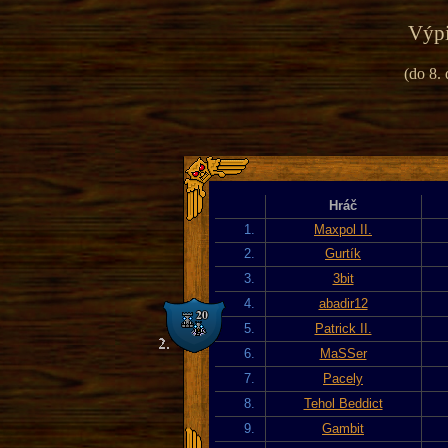
Výpi
(do 8. 
Hráč
1.
Maxpol II.
2.
Gurtík
3.
3bit
4.
abadir12
5.
Patrick II.
6.
MaSSer
7.
Pacely
8.
Tehol Beddict
9.
Gambit