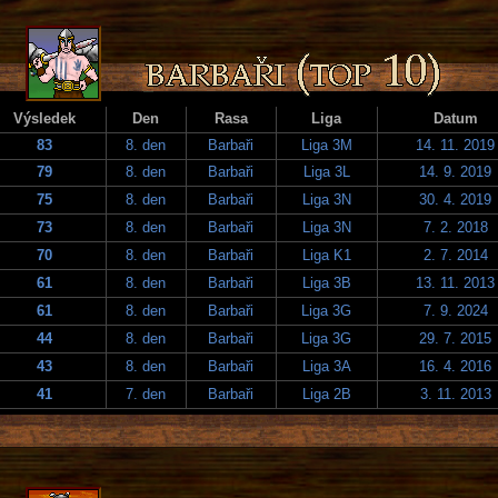
Výsledek
Den
Rasa
Liga
Datum
83
8. den
Barbaři
Liga 3M
14. 11. 2019
79
8. den
Barbaři
Liga 3L
14. 9. 2019
75
8. den
Barbaři
Liga 3N
30. 4. 2019
73
8. den
Barbaři
Liga 3N
7. 2. 2018
70
8. den
Barbaři
Liga K1
2. 7. 2014
61
8. den
Barbaři
Liga 3B
13. 11. 2013
61
8. den
Barbaři
Liga 3G
7. 9. 2024
44
8. den
Barbaři
Liga 3G
29. 7. 2015
43
8. den
Barbaři
Liga 3A
16. 4. 2016
41
7. den
Barbaři
Liga 2B
3. 11. 2013