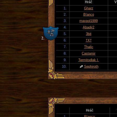
Hráč
V
1.
Gharz
2.
B!anco
3.
maxpol1999
4.
Abadir2
5.
3bit
6.
†X†
7.
Thalic
8.
Castamir
9.
Termitodlak I.
10.
Sephiroth
Hráč
1.
B!anco