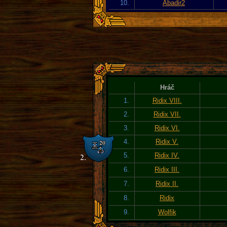
10.
Abadir2
Hráč
1.
Ridix VIII.
2.
Ridix VII.
3.
Ridix VI.
4.
Ridix V.
5.
Ridix IV.
6.
Ridix III.
7.
Ridix II.
8.
Ridix
9.
Wolfik