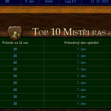
69
8. den
Hobiti
Liga K3
12. 10. 2021
Průměr za 11 ras
Průměrný den splnění
20
7. den
20
7. den
20
7. den
20
7. den
20
7. den
20
7. den
20
7. den
20
7. den
20
7. den