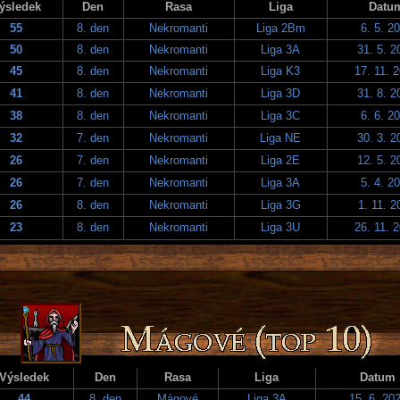
ýsledek
Den
Rasa
Liga
Datu
55
8. den
Nekromanti
Liga 2Bm
6. 5. 2
50
8. den
Nekromanti
Liga 3A
31. 5. 2
45
8. den
Nekromanti
Liga K3
17. 11. 
41
8. den
Nekromanti
Liga 3D
31. 8. 2
38
8. den
Nekromanti
Liga 3C
6. 6. 2
32
7. den
Nekromanti
Liga NE
30. 3. 2
26
7. den
Nekromanti
Liga 2E
12. 5. 2
26
7. den
Nekromanti
Liga 3A
5. 4. 2
26
8. den
Nekromanti
Liga 3G
1. 11. 2
23
8. den
Nekromanti
Liga 3U
26. 11. 
Výsledek
Den
Rasa
Liga
Datum
44
8. den
Mágové
Liga 3A
15. 6. 20