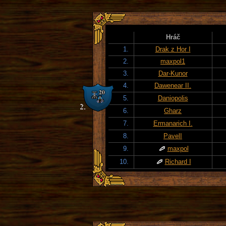
Hráč
1.
Drak z Hor I
2.
maxpol1
3.
Dar-Kunor
4.
Dawenear II.
5.
Daniopolis
6.
Gharz
7.
Ermanarich I.
8.
PavelI
9.
maxpol
10.
Richard I