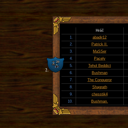
Hráč
1.
abadir12
2.
Patrick II.
3.
MaSSer
4.
Pacely
5.
Tehol Beddict
6.
Bushman
7.
The Conqueror
8.
Shagrath
9.
chesstik4
10.
Bushman.