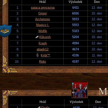
Hráč
Výsledek
Den
1.
spiaca princezna
6411
12. den
2.
Grigor
6026
10. den
3.
Archetonix
5933
12. den
4.
Magico I.
5553
12. den
5.
Wolfik
5323
12. den
6.
Klikoroh
5204
10. den
7.
Kragh
4994
12. den
8.
abadir12
4674
10. den
9.
Kýbl™
4336
11. den
10.
Ridix
4197
12. den
Hráč
Výsledek
Den
Dzafa
1.
6035
12. den