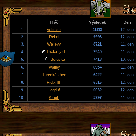
Hráč
Výsledek
Den
1.
velmistr
11113
12. den
2.
Rebel
9598
12. den
3.
Walleyy
8721
11. den
Thalantyr II.
4.
7940
11. den
5.
Beruska
7418
10. den
6.
Walley
6954
11. den
7.
Turecká káva
6422
11. den
8.
Ridix III.
6316
12. den
9.
Lagduf
6032
12. den
10.
Kragh
5997
11. den