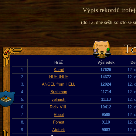
Výpis rekordů trofej
(do 12. dne sešli kouzlo se si
Hráč
Výsledek
De
1.
Kamil
17626
12. 
2.
HUHUHUH
14672
12. 
3.
ANGEL from HELL
12024
12. 
4.
Bushman
11714
12. 
5.
velmistr
11113
12. 
6.
Ridix VIII.
10412
12. 
7.
Rebel
9598
12. 
8.
Forest
9110
12. 
9.
Ataturk
9083
12. 