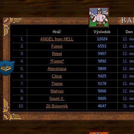
Hráč
Výsledek
Den
1.
ANGEL from HELL
12024
12. de
2.
Forest
6553
12. de
3.
Rebel
5907
12. de
4.
*Forest*
5892
12. de
5.
Alexstraza
5800
12. de
6.
Citrus
5425
12. de
7.
Therwi
5178
12. de
8.
Matyso
5066
12. de
9.
Spunt II.
5005
12. de
10.
Zlí Bojovnýk
4647
11. de