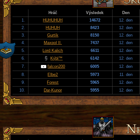
Hráč
Výsledek
Den
1.
HUHUHUH
14672
12. den
2.
HUHUH
8423
12. den
3.
Gurtík
8150
12. den
4.
Maxpol II.
7437
12. den
5.
Lord Kalich
6611
12. den
6.
Kýbl™
6142
12. den
7.
falcon200
6005
12. den
8.
Elbe2
5973
11. den
9.
Forest
5965
12. den
10.
Dar-Kunor
5955
12. den