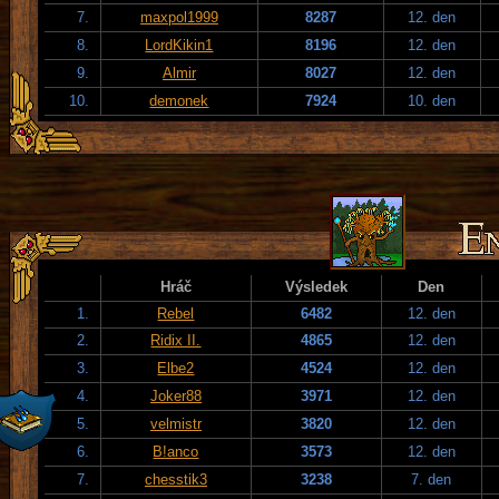
7.
maxpol1999
8287
12. den
8.
LordKikin1
8196
12. den
9.
Almir
8027
12. den
10.
demonek
7924
10. den
Hráč
Výsledek
Den
1.
Rebel
6482
12. den
2.
Ridix II.
4865
12. den
3.
Elbe2
4524
12. den
4.
Joker88
3971
12. den
5.
velmistr
3820
12. den
6.
B!anco
3573
12. den
7.
chesstik3
3238
7. den