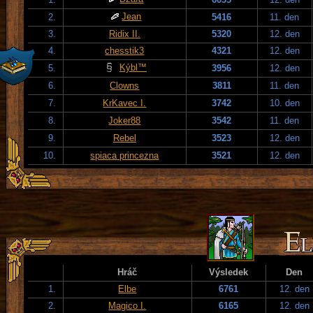
Jean
2.
5416
11. den
3.
Ridix II.
5320
12. den
4.
chesstik3
4321
12. den
Kýbl™
5.
3956
12. den
6.
Clowns
3811
11. den
7.
KrKavec I.
3742
10. den
8.
Joker88
3542
11. den
9.
Rebel
3523
12. den
10.
spiaca princezna
3521
12. den
Hráč
Výsledek
Den
1.
Elbe
6761
12. den
2.
Magico I.
6165
12. den