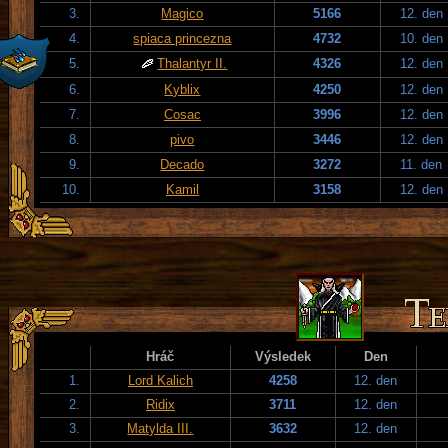
3.
Magico
5166
12. den
4.
spiaca princezna
4732
10. den
5.
Thalantyr II.
4326
12. den
6.
Kyblix
4250
12. den
7.
Cosac
3996
12. den
8.
pivo
3446
12. den
9.
Decado
3272
11. den
10.
Kamil
3158
12. den
Hráč
Výsledek
Den
1.
Lord Kalich
4258
12. den
2.
Ridix
3711
12. den
3.
Matylda III.
3632
12. den