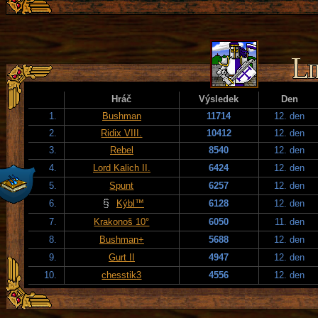
Hráč
Výsledek
Den
1.
Bushman
11714
12. den
2.
Ridix VIII.
10412
12. den
3.
Rebel
8540
12. den
4.
Lord Kalich II.
6424
12. den
5.
Spunt
6257
12. den
6.
Kýbl™
6128
12. den
7.
Krakonoš 10°
6050
11. den
8.
Bushman+
5688
12. den
9.
Gurt II
4947
12. den
10.
chesstik3
4556
12. den