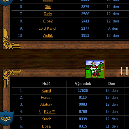
6.
3bit
2879
12. den
7.
Ridix
2566
12. den
8.
Elbe2
2411
12. den
9.
Lord Kalich
2177
8. den
10.
Wolfik
1953
12. den
Hráč
Výsledek
Den
1.
Kamil
17626
12. den
2.
Forest
9110
12. den
3.
Ataturk
9083
12. den
4.
Kýbl™
8769
12. den
5.
Kragh
8339
12. den
6.
Bóža
8315
11. den