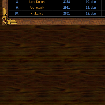
8.
Lord Kalich
3168
10. den
9.
Archetonix
2981
12. den
10.
Krakatice
2831
12. den