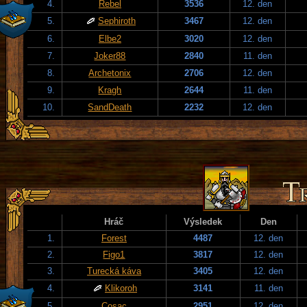
4.
Rebel
3536
12. den
5.
Sephiroth
3467
12. den
6.
Elbe2
3020
12. den
7.
Joker88
2840
11. den
8.
Archetonix
2706
12. den
9.
Kragh
2644
11. den
10.
SandDeath
2232
12. den
Hráč
Výsledek
Den
1.
Forest
4487
12. den
2.
Figo1
3817
12. den
3.
Turecká káva
3405
12. den
4.
Klikoroh
3141
11. den
5.
Cosac
2951
12. den