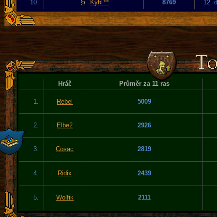
10.
Kýbl™
8769
12. 
Hráč
Průměr za 11 ras
1.
Rebel
5009
2.
Elbe2
2926
3.
Cosac
2819
4.
Ridix
2439
5.
Wolfik
2111