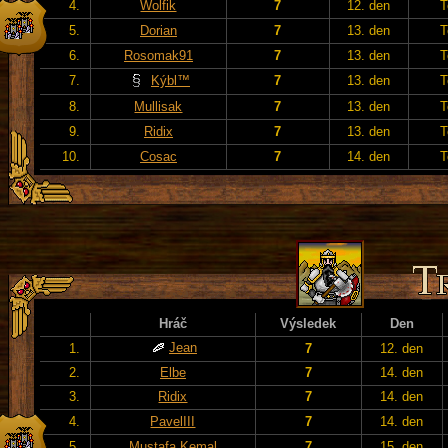
4.
Wolfik
7
12. den
T
5.
Dorian
7
13. den
T
6.
Rosomak91
7
13. den
T
7.
Kýbl™
7
13. den
T
8.
Mullisak
7
13. den
T
9.
Ridix
7
13. den
T
10.
Cosac
7
14. den
T
Hráč
Výsledek
Den
Jean
1.
7
12. den
2.
Elbe
7
14. den
3.
Ridix
7
14. den
4.
PavelIII
7
14. den
5.
Mustafa Kemal
7
15. den