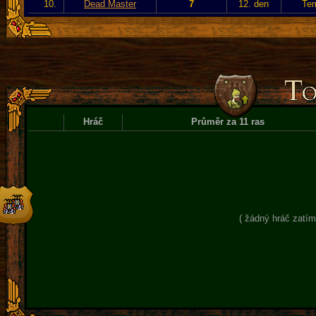
10.
Dead Master
7
12. den
Tem
Hráč
Průměr za 11 ras
( žádný hráč zatím