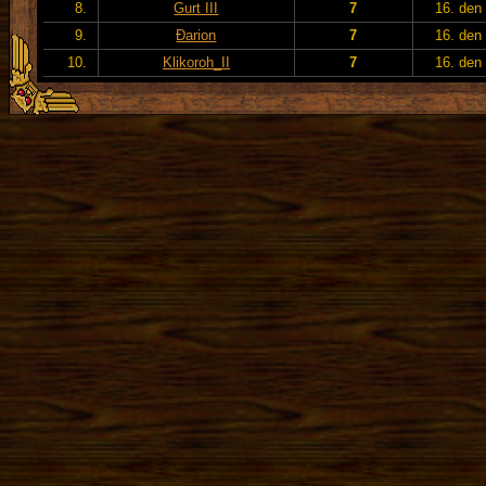
8.
Gurt III
7
16. den
9.
Đarion
7
16. den
10.
Klikoroh_II
7
16. den