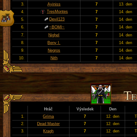
3.
Ayiniss
7
13. den
TresMontes
4.
7
14. den
Devil123
5.
7
14. den
6.
~BOMI~
7
14. den
7.
Nighel
7
14. den
8.
Beny I.
7
14. den
9.
Negros
7
14. den
10.
Nith
7
14. den
Hráč
Výsledek
Den
1.
Gríma
7
12. den
T
2.
Dead Master
7
12. den
T
3.
Kragh
7
12. den
T