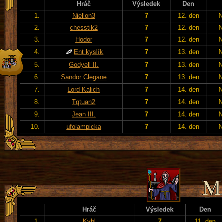
Hráč
Výsledek
Den
1.
Niellon3
7
12. den
N
2.
chesstik2
7
12. den
N
3.
Hodor
7
12. den
N
4.
Ent kyslík
7
13. den
N
5.
Godyell II.
7
13. den
N
6.
Sandor Clegane
7
13. den
N
7.
Lord Kalich
7
14. den
N
8.
Tqtuan2
7
14. den
N
9.
Jean III.
7
14. den
N
10.
ufolampicka
7
14. den
N
Hráč
Výsledek
Den
1.
Kybl
7
11. den