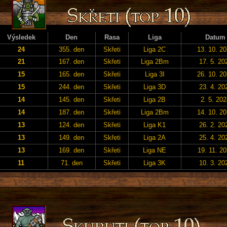
Výsledek
Den
Rasa
Liga
Datum
24
355. den
Skřeti
Liga 2C
13. 10. 2
21
167. den
Skřeti
Liga 2Bm
17. 5. 20
15
165. den
Skřeti
Liga 3I
26. 10. 2
15
244. den
Skřeti
Liga 3D
23. 4. 20
14
145. den
Skřeti
Liga 2B
2. 5. 20
14
187. den
Skřeti
Liga 2Bm
14. 10. 2
13
124. den
Skřeti
Liga K1
26. 2. 20
13
149. den
Skřeti
Liga 2A
25. 4. 20
13
169. den
Skřeti
Liga NE
19. 11. 2
11
71. den
Skřeti
Liga 3K
10. 3. 20