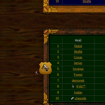
10.
Wolfik
Hráč
1.
Rebel
2.
Wolfik
3.
Cosac
4.
lamas
5.
Incanus
6.
Forest
7.
demonek
8.
Kýbl™
9.
Indián
10.
chesstik