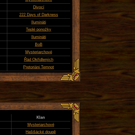
Divocí
222 Days of Darkness
Ilumináti
Teplé ponožky
Ilumináti
BoB
Mysteriarchové
Řád Okřídlených
Pretoriáni Temnot
Klan
Mysteriarchové
Hašišácké doupě