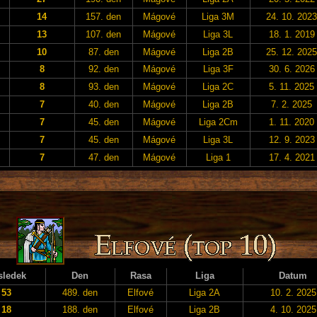
14
157. den
Mágové
Liga 3M
24. 10. 2023
13
107. den
Mágové
Liga 3L
18. 1. 2019
10
87. den
Mágové
Liga 2B
25. 12. 2025
8
92. den
Mágové
Liga 3F
30. 6. 2026
8
93. den
Mágové
Liga 2C
5. 11. 2025
7
40. den
Mágové
Liga 2B
7. 2. 2025
7
45. den
Mágové
Liga 2Cm
1. 11. 2020
7
45. den
Mágové
Liga 3L
12. 9. 2023
7
47. den
Mágové
Liga 1
17. 4. 2021
sledek
Den
Rasa
Liga
Datum
53
489. den
Elfové
Liga 2A
10. 2. 2025
18
188. den
Elfové
Liga 2B
4. 10. 2025