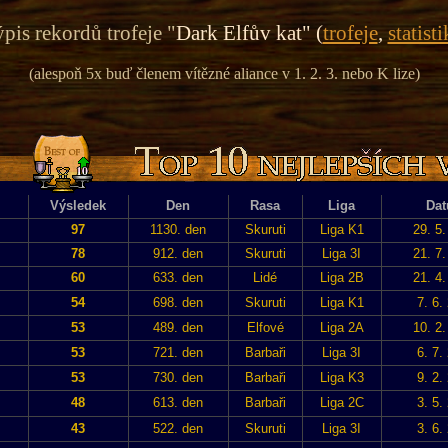
pis rekordů trofeje "
Dark Elfův kat" (
trofeje
,
statisti
(alespoň 5x buď členem vítězné aliance v 1. 2. 3. nebo K lize)
Výsledek
Den
Rasa
Liga
Da
97
1130. den
Skuruti
Liga K1
29. 5
78
912. den
Skuruti
Liga 3I
21. 7
60
633. den
Lidé
Liga 2B
21. 4
54
698. den
Skuruti
Liga K1
7. 6.
53
489. den
Elfové
Liga 2A
10. 2
53
721. den
Barbaři
Liga 3I
6. 7.
53
730. den
Barbaři
Liga K3
9. 2.
48
613. den
Barbaři
Liga 2C
3. 5.
43
522. den
Skuruti
Liga 3I
3. 6.