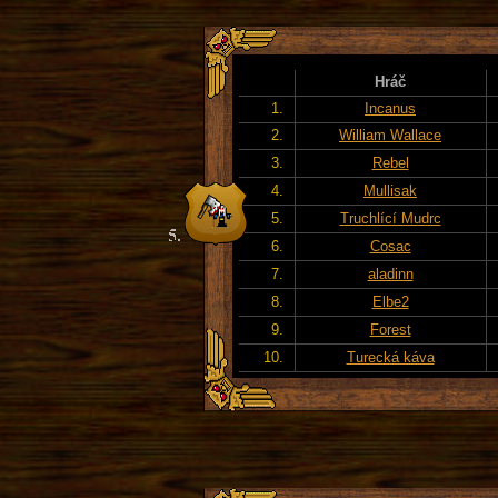
Hráč
1.
Incanus
2.
William Wallace
3.
Rebel
4.
Mullisak
5.
Truchlící Mudrc
6.
Cosac
7.
aladinn
8.
Elbe2
9.
Forest
10.
Turecká káva