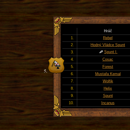
Hráč
1.
Rebel
2.
Hodný Vládce Spunt
Spunt I.
3.
4.
Cosac
5.
Forest
6.
Mustafa Kemal
7.
Wolfik
8.
Helix
9.
Spunt
10.
Incanus