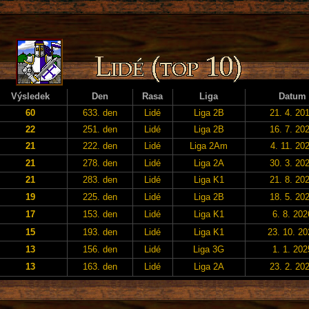
Výsledek
Den
Rasa
Liga
Datum
60
633. den
Lidé
Liga 2B
21. 4. 20
22
251. den
Lidé
Liga 2B
16. 7. 20
21
222. den
Lidé
Liga 2Am
4. 11. 20
21
278. den
Lidé
Liga 2A
30. 3. 20
21
283. den
Lidé
Liga K1
21. 8. 20
19
225. den
Lidé
Liga 2B
18. 5. 20
17
153. den
Lidé
Liga K1
6. 8. 202
15
193. den
Lidé
Liga K1
23. 10. 20
13
156. den
Lidé
Liga 3G
1. 1. 202
13
163. den
Lidé
Liga 2A
23. 2. 20