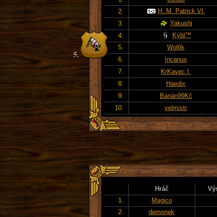
H. M. Patrick VI.
2.
Yakushi
3.
Kýbl™
4.
5.
Wolfik
6.
Incanus
7.
KrKavec I.
8.
Haedix
9.
Banán99Kč
10.
velmistr
Hráč
Vý
1.
Magico
2.
demonek