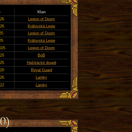
m
Klan
026
Legion of Doom
026
Královská Legie
25
Legion of Doom
25
Královská Legie
025
Legion of Doom
025
BoB
025
Hašišácké doupě
020
Royal Guard
026
Lamky
022
Lamky