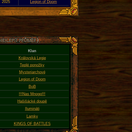
. 2025
Legion of Doom
Klan
Královská Legie
Teplé ponožky
Mysteriarchové
Legion of Doom
BoB
!!!Nas Mnogo!!!
Hašišácké doupě
Ilumináti
Lamky
KINGS OF BATTLES