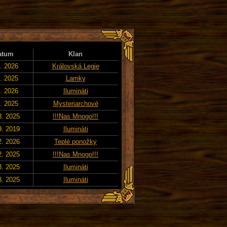
atum
Klan
7. 2026
Královská Legie
2. 2025
Lamky
5. 2026
Ilumináti
1. 2025
Mysteriarchové
8. 2025
!!!Nas Mnogo!!!
9. 2019
Ilumináti
2. 2026
Teplé ponožky
2. 2025
!!!Nas Mnogo!!!
3. 2025
Ilumináti
8. 2025
Ilumináti