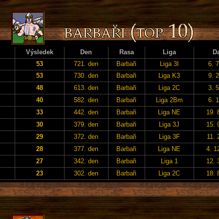
Výsledek
Den
Rasa
Liga
D
53
721. den
Barbaři
Liga 3I
6. 
53
730. den
Barbaři
Liga K3
9. 
48
613. den
Barbaři
Liga 2C
3. 
40
582. den
Barbaři
Liga 2Bm
6. 
33
442. den
Barbaři
Liga NE
19. 
30
379. den
Barbaři
Liga 3J
15. 
29
372. den
Barbaři
Liga 3F
11. 
28
377. den
Barbaři
Liga NE
4. 1
27
342. den
Barbaři
Liga 1
12. 
23
302. den
Barbaři
Liga 2C
18. 