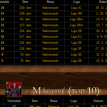
sledek
Den
Rasa
Liga
Datu
18
220. den
Nekromanti
Liga 2C
28. 11. 
14
159. den
Nekromanti
Liga 3M
2. 10. 
12
92. den
Nekromanti
Liga 2Bm
23. 4. 
12
127. den
Nekromanti
Liga 2Bm
23. 7. 
11
154. den
Nekromanti
Liga 2B
26. 4. 
10
117. den
Nekromanti
Liga K1
9. 9. 2
10
119. den
Nekromanti
Liga 2B
22. 1. 
10
126. den
Nekromanti
Liga 3F
27. 10. 
9
74. den
Nekromanti
Liga 3K
31. 5. 
9
75. den
Nekromanti
Liga 2B
22. 8. 
Výsledek
Den
Rasa
Liga
Datum
27
190. den
Mágové
Liga 2A
20. 5. 2022