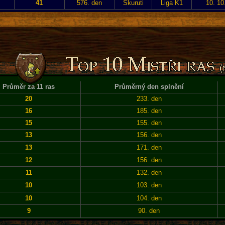
41
576. den
Skuruti
Liga K1
10. 10
Průměr za 11 ras
Průměrný den splnění
20
233. den
16
185. den
15
155. den
13
156. den
13
171. den
12
156. den
11
132. den
10
103. den
10
104. den
9
90. den