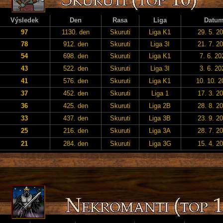
Výsledek
Den
Rasa
Liga
Datu
97
1130. den
Skuruti
Liga K1
29. 5. 2
78
912. den
Skuruti
Liga 3I
21. 7. 2
54
698. den
Skuruti
Liga K1
7. 6. 20
43
522. den
Skuruti
Liga 3I
3. 6. 20
41
576. den
Skuruti
Liga K1
10. 10. 2
37
452. den
Skuruti
Liga 1
17. 3. 2
36
425. den
Skuruti
Liga 2B
28. 8. 2
33
437. den
Skuruti
Liga 3B
23. 9. 2
25
216. den
Skuruti
Liga 3A
28. 7. 2
21
284. den
Skuruti
Liga 3G
15. 4. 2