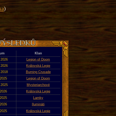
ka
)
tum
Klan
. 2026
Legion of Doom
. 2026
Královská Legie
. 2018
Burning Crusade
 2025
Legion of Doom
. 2025
Mysteriarchové
 2026
Královská Legie
 2025
Lamky
 2026
Ilumináti
 2025
Královská Legie