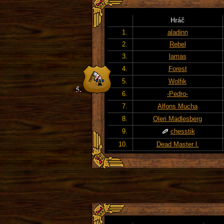
Hráč
1.
aladinn
2.
Rebel
3.
lamas
4.
Forest
5.
Wolfik
6.
-Pedro-
7.
Alfons Mucha
8.
Oleri Madlesberg
9.
chesstik
10.
Dead Master l.