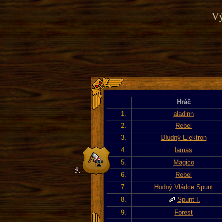
Vý
Hráč
1.
aladinn
2.
Rebel
3.
Bludný Elektron
4.
lamas
5.
Magico
6.
Rebel
7.
Hodný Vládce Spunt
8.
Spunt I.
9.
Forest