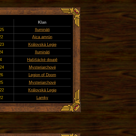
Klan
025
Ilumináti
22
Aica amrún
023
Královská Legie
24
Ilumináti
24
Hašišácké doupě
024
Mysteriarchové
26
Legion of Doom
25
Mysteriarchové
022
Královská Legie
22
Lamky