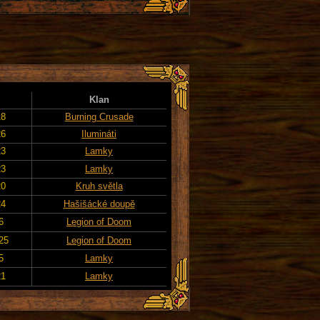
Klan
18
Burning Crusade
26
Ilumináti
23
Lamky
23
Lamky
20
Kruh světla
24
Hašišácké doupě
6
Legion of Doom
25
Legion of Doom
5
Lamky
21
Lamky