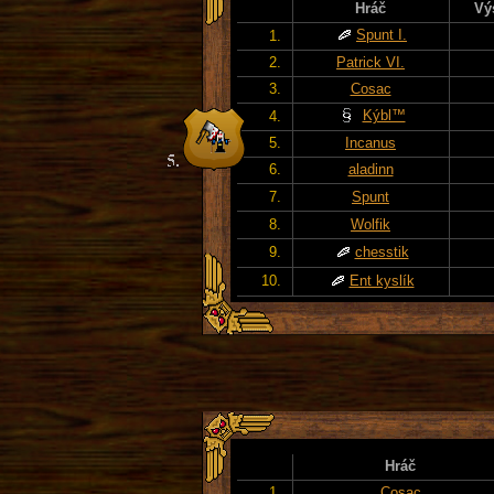
Hráč
Vý
Spunt I.
1.
2.
Patrick VI.
3.
Cosac
Kýbl™
4.
5.
Incanus
6.
aladinn
7.
Spunt
8.
Wolfik
9.
chesstik
10.
Ent kyslík
Hráč
1.
Cosac