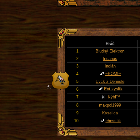
Hráč
1.
Bludný Elektron
2.
Incanus
3.
Indián
~BOMI~
4.
5.
Eyck z Denesle
Ent kyslík
6.
7.
Kýbl™
8.
maxpol1999
9.
Kyselica
10.
chesstik