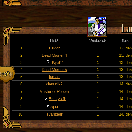
Hráč
Výsledek
Den
1.
Grigor
1
12. den
2.
Dead Master 4
1
13. den
Kýbl™
3.
1
13. den
4.
Dead Master 5
1
13. den
5.
lamas
1
13. den
6.
chesstik2
1
14. den
7.
Master of Reborn
1
14. den
8.
Ent kyslík
1
14. den
9.
Spunt I.
1
14. den
10.
Isvanzadir
1
14. den