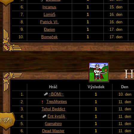
6.
Incanus
1
15. den
7.
Lomir5
1
16. den
8.
Patrick VI.
1
16. den
9.
Đarion
1
17. den
10.
Bomeček
1
17. den
Hráč
Výsledek
Den
~BOMI~
1.
1
10. den
TresMontes
2.
1
11. den
3.
Tehol Beddict
1
11. den
Ent kyslík
4.
1
11. den
5.
Gamahiro
1
11. den
6.
Dead Master
1
11. den