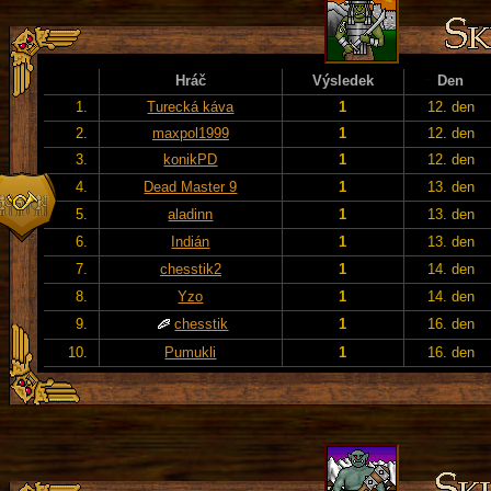
Hráč
Výsledek
Den
1.
Turecká káva
1
12. den
2.
maxpol1999
1
12. den
3.
konikPD
1
12. den
4.
Dead Master 9
1
13. den
5.
aladinn
1
13. den
6.
Indián
1
13. den
7.
chesstik2
1
14. den
8.
Yzo
1
14. den
9.
chesstik
1
16. den
10.
Pumukli
1
16. den