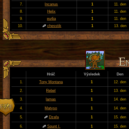
7.
Incanus
1
11. den
8.
Helix
1
11. den
9.
eu4ia
1
11. den
10.
chesstik
1
13. den
Hráč
Výsledek
Den
1.
Tony Montana
1
12. den
2.
Rebel
1
13. den
3.
lamas
1
14. den
4.
Matyso
1
14. den
5.
Dzafa
1
15. den
6.
Spunt I.
1
15. den