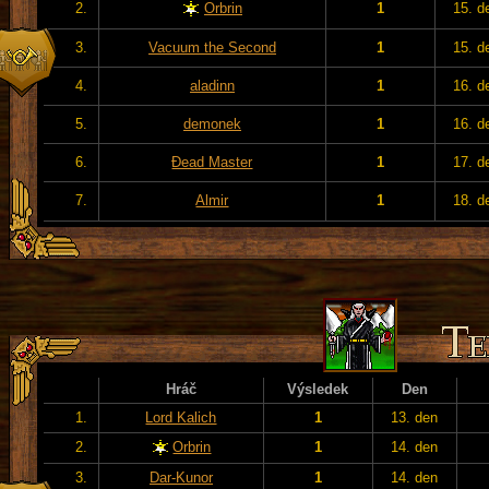
2.
Orbrin
1
15. d
3.
Vacuum the Second
1
15. d
4.
aladinn
1
16. d
5.
demonek
1
16. d
6.
Đead Master
1
17. d
7.
Almir
1
18. d
Hráč
Výsledek
Den
1.
Lord Kalich
1
13. den
2.
Orbrin
1
14. den
3.
Dar-Kunor
1
14. den