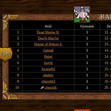
Hráč
Výsledek
De
1.
Dead Master lll.
1
12. 
2.
Dea†h Mas†er
1
12. 
3.
Master of Reborn ll.
1
13. 
4.
Galwail
1
14. 
5.
Rebel
1
14. 
6.
Gurtík
1
15. 
7.
Azazel01
1
15. 
8.
aladinn
1
15. 
9.
chesstik2
1
16. 
10.
chesstik
1
20. 