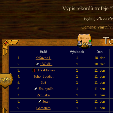
Výpis rekordů trofeje "
(vyhraj věk za vše
Odměna: Vlastní vla
Hráč
Výsledek
Den
1.
KrKavec I.
1
10. den
~BOMI~
2.
1
10. den
TresMontes
3.
1
11. den
4.
Tehol Beddict
1
11. den
5.
3bit
1
11. den
Ent kyslík
6.
1
11. den
7.
Zimuska
1
11. den
8.
Jean
1
11. den
9.
Gamahiro
1
11. den