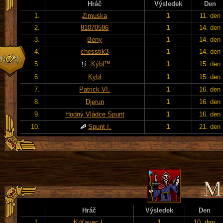
Hráč
Výsledek
Den
1.
Zimuska
1
11. den
2.
81070586
1
14. den
3.
Beny
1
14. den
4.
chesstik3
1
14. den
5.
Kýbl™
1
15. den
6.
Kybl
1
15. den
7.
Patrick VI.
1
16. den
8.
Djerun
1
16. den
9.
Hodný Vládce Spunt
1
16. den
10.
Spunt I.
1
21. den
Hráč
Výsledek
Den
1.
KrKavec I.
1
10. den