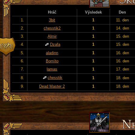
Hráč
Výsledek
Den
1.
3bit
1
11. den
2.
chesstik2
1
14. den
3.
Almir
1
15. den
4.
Dzafa
1
15. den
5.
aladinn
1
16. den
6.
Bomíto
1
16. den
7.
lamas
1
17. den
chesstik
8.
1
18. den
9.
Dead Master 2
1
18. den