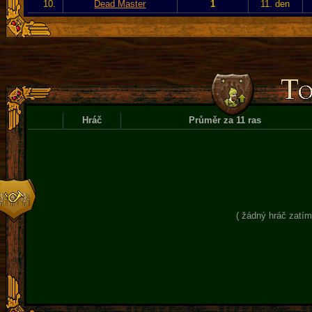
10.
Dead Master
1
11. den
Hráč
Průměr za 11 ras
( žádný hráč zatím