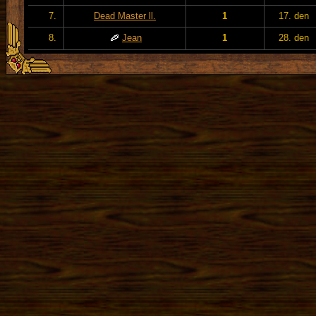
7.
Dead Master ll.
1
17. den
8.
Jean
1
28. den