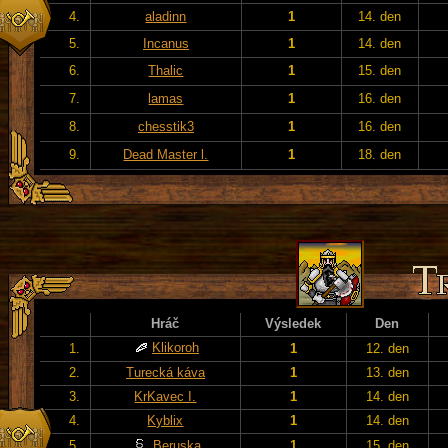
4.
aladinn
1
14. den
5.
Incanus
1
14. den
6.
Thalic
1
15. den
7.
lamas
1
16. den
8.
chesstik3
1
16. den
9.
Dead Master l.
1
18. den
Hráč
Výsledek
Den
Klikoroh
1.
1
12. den
2.
Turecká káva
1
13. den
3.
KrKavec I.
1
14. den
4.
Kyblix
1
14. den
5.
Beruska
1
15. den