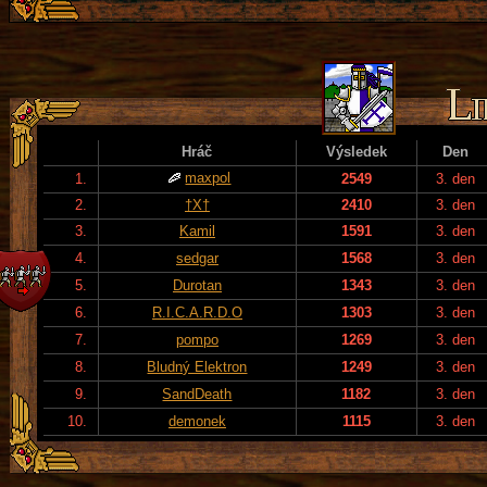
Hráč
Výsledek
Den
maxpol
1.
2549
3. den
2.
†X†
2410
3. den
3.
Kamil
1591
3. den
4.
sedgar
1568
3. den
5.
Durotan
1343
3. den
6.
R.I.C.A.R.D.O
1303
3. den
7.
pompo
1269
3. den
8.
Bludný Elektron
1249
3. den
9.
SandDeath
1182
3. den
10.
demonek
1115
3. den