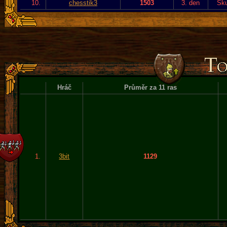
10.
chesstik3
1503
3. den
Sku
Hráč
Průměr za 11 ras
1.
3bit
1129