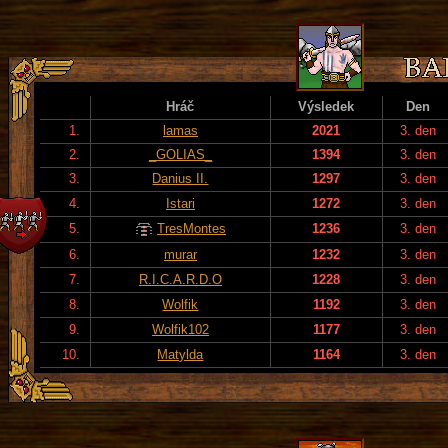
Hráč
Výsledek
Den
1.
lamas
2021
3. den
2.
_GOLIAS_
1394
3. den
3.
Danius II.
1297
3. den
4.
Istari
1272
3. den
5.
TresMontes
1236
3. den
6.
murar
1232
3. den
7.
R.I.C.A.R.D.O
1228
3. den
8.
Wolfik
1192
3. den
9.
Wolfik102
1177
3. den
10.
Matylda
1164
3. den