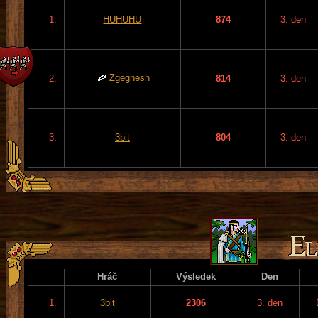
1.
HUHUHU
874
3. den
Zgegnesh
2.
814
3. den
3.
3bit
804
3. den
Hráč
Výsledek
Den
1.
3bit
2306
3. den