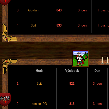
3.
Gordan
843
3. den
Trpaslíc
4.
3bit
833
3. den
Trpaslíc
Hráč
Výsledek
Den
1.
3bit
822
3. den
2.
konicekPD
813
3. den