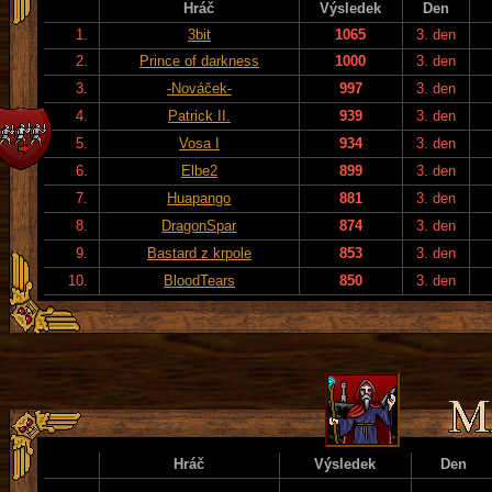
Hráč
Výsledek
Den
1.
3bit
1065
3. den
2.
Prince of darkness
1000
3. den
3.
-Nováček-
997
3. den
4.
Patrick II.
939
3. den
5.
Vosa I
934
3. den
6.
Elbe2
899
3. den
7.
Huapango
881
3. den
8.
DragonSpar
874
3. den
9.
Bastard z krpole
853
3. den
10.
BloodTears
850
3. den
Hráč
Výsledek
Den