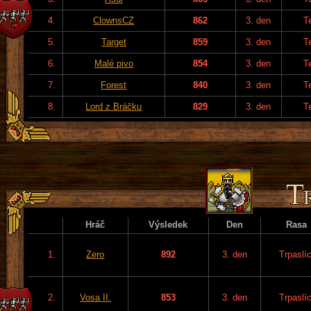
4.
ClownsCZ
862
3. den
T
5.
Target
859
3. den
T
6.
Malé pivo
854
3. den
T
7.
Forest
840
3. den
T
8.
Lord z Bráčku
829
3. den
T
Hráč
Výsledek
Den
Rasa
1.
Zero
892
3. den
Trpaslíc
2.
Vosa II.
853
3. den
Trpaslíc