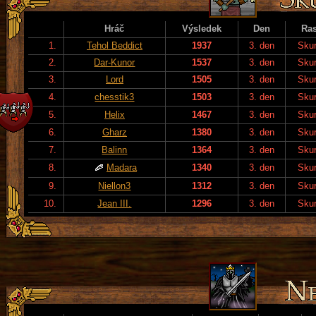
Hráč
Výsledek
Den
Ra
1.
Tehol Beddict
1937
3. den
Skur
2.
Dar-Kunor
1537
3. den
Skur
3.
Lord
1505
3. den
Skur
4.
chesstik3
1503
3. den
Skur
5.
Helix
1467
3. den
Skur
6.
Gharz
1380
3. den
Skur
7.
Balinn
1364
3. den
Skur
8.
Madara
1340
3. den
Skur
9.
Niellon3
1312
3. den
Skur
10.
Jean III.
1296
3. den
Skur