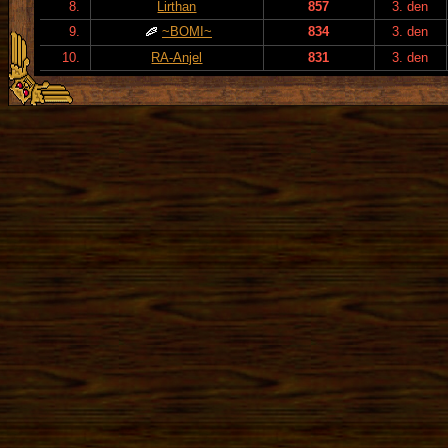
8.
Lirthan
857
3. den
9.
~BOMI~
834
3. den
10.
RA-Anjel
831
3. den