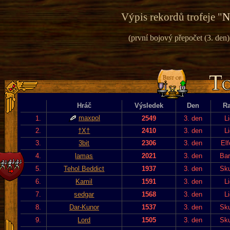
Výpis rekordů trofeje "
N
(první bojový přepočet (3. den) 
Hráč
Výsledek
Den
R
maxpol
1.
2549
3. den
L
2.
†X†
2410
3. den
L
3.
3bit
2306
3. den
El
4.
lamas
2021
3. den
Bar
5.
Tehol Beddict
1937
3. den
Sku
6.
Kamil
1591
3. den
L
7.
sedgar
1568
3. den
L
8.
Dar-Kunor
1537
3. den
Sku
9.
Lord
1505
3. den
Sku