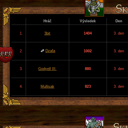
Hráč
Výsledek
Den
1.
3bit
1404
3. den
Dzafa
2.
1002
3. den
3.
Godyell III.
880
3. den
4.
Mullisak
823
3. den