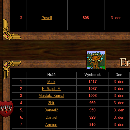
3.
PavelI
808
3. den
Hráč
Výsledek
Den
1.
Mlok
1417
3. den
2.
El Sajch M
1087
3. den
3.
Mustafa Kemal
1008
3. den
4.
3bit
969
3. den
5.
Danael2
959
3. den
6.
Danael
929
3. den
7.
Armion
910
3. den