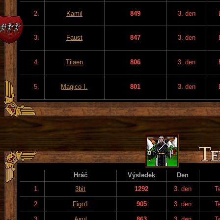
2.
Kamil
849
3. den
3.
Faust
847
3. den
4.
Tilaen
806
3. den
5.
Magico I.
801
3. den
Hráč
Výsledek
Den
1.
3bit
1292
3. den
T
2.
Figo1
905
3. den
T
3.
Asul
863
3. den
T