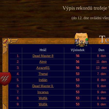
Výpis rekordů trofeje 
(do 12. dne ovládni vše
Hráč
Výsledek
Den
1.
Dead Master 8
56
8. den
2.
Almir
56
11. den
3.
Azazel01
56
12. den
4.
Therwi
53
7. den
5.
Indián
53
8. den
6.
Dead Master ll.
53
9. den
7.
Incanus
53
9. den
8.
Wolfik
53
9. den
9.
Wolfik
53
9. den