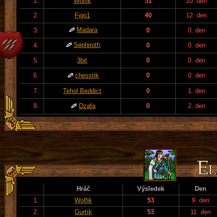
1.
Wolfik
51
10. den
2.
Figo1
40
12. den
Madara
3.
0
0. den
Sephiroth
4.
0
0. den
5.
3bit
0
0. den
6.
chesstik
0
0. den
7.
Tehol Beddict
0
1. den
8.
Dzafa
0
2. den
Hráč
Výsledek
Den
1.
Wolfik
53
9. den
2.
Gurtík
53
11. den