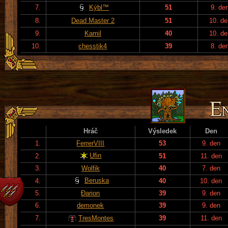
7.
Kýbl™
51
9. de
8.
Dead Master 2
51
10. de
9.
Kamil
40
10. de
10.
chesstik4
39
8. de
Hráč
Výsledek
Den
1.
FerrerVIII
53
9. den
Ufin
2.
51
11. den
3.
Wolfik
40
7. den
Beruska
4.
40
10. den
5.
Đarion
39
9. den
6.
demonek
39
9. den
7.
TresMontes
39
11. den