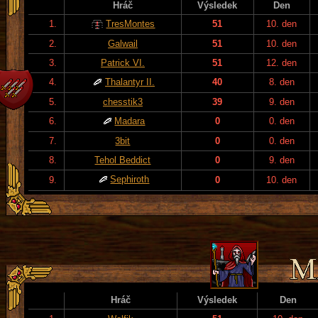
Hráč
Výsledek
Den
1.
TresMontes
51
10. den
2.
Galwail
51
10. den
3.
Patrick VI.
51
12. den
4.
Thalantyr II.
40
8. den
5.
chesstik3
39
9. den
6.
Madara
0
0. den
7.
3bit
0
0. den
8.
Tehol Beddict
0
9. den
Sephiroth
9.
0
10. den
Hráč
Výsledek
Den