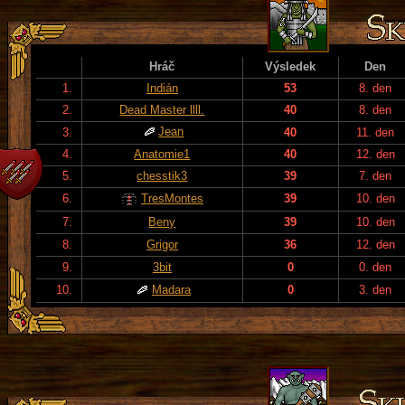
Hráč
Výsledek
Den
1.
Indián
53
8. den
2.
Dead Master llll.
40
8. den
Jean
3.
40
11. den
4.
Anatomie1
40
12. den
5.
chesstik3
39
7. den
6.
TresMontes
39
10. den
7.
Beny
39
10. den
8.
Grigor
36
12. den
9.
3bit
0
0. den
10.
Madara
0
3. den