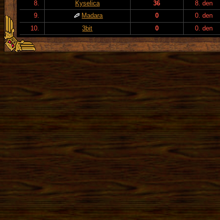
8.
Kyselica
36
8. den
9.
Madara
0
0. den
10.
3bit
0
0. den