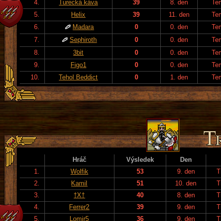
4.
Turecká káva
39
8. den
Te
5.
Helix
39
11. den
Te
6.
Madara
0
0. den
Te
7.
Sephiroth
0
0. den
Te
8.
3bit
0
0. den
Te
9.
Figo1
0
0. den
Te
10.
Tehol Beddict
0
1. den
Te
Hráč
Výsledek
Den
1.
Wolfik
53
9. den
T
2.
Kamil
51
10. den
T
3.
†X†
40
8. den
T
4.
Ferrer2
39
9. den
T
5.
Lomir5
36
9. den
T