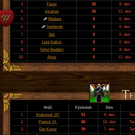
3.
Faust
36
8. den
4.
Incanus
36
12. den
5.
Madara
0
0. den
6.
Sephiroth
0
0. den
7.
3bit
0
0. den
8.
Lord Kalich
0
0. den
9.
Tehol Beddict
0
8. den
10.
Almir
0
12. den
Hráč
Výsledek
Den
1.
Krakonoš 10°
51
9. den
Te
2.
Patrick VI.
40
10. den
Te
3.
Dar-Kunor
39
7. den
Te