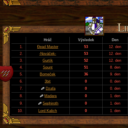
Hráč
Výsledek
Den
1.
Đead Master
53
12. den
2.
-Nováček-
53
12. den
3.
Gurtík
52
12. den
4.
Spunt
51
8. den
5.
Bomeček
36
9. den
6.
3bit
0
0. den
7.
Dzafa
0
0. den
8.
Madara
0
1. den
9.
Sephiroth
0
1. den
10.
Lord Kalich
0
1. den