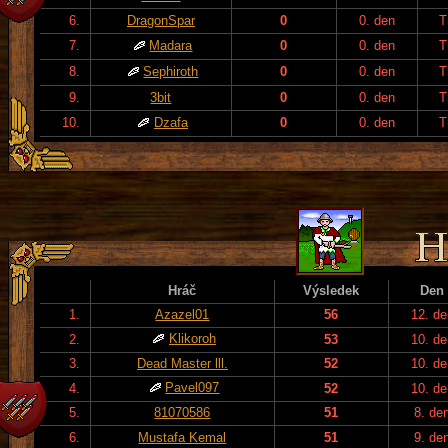
6.
DragonSpar
0
0. den
T
7.
Madara
0
0. den
T
8.
Sephiroth
0
0. den
T
9.
3bit
0
0. den
T
10.
Dzafa
0
0. den
T
Hráč
Výsledek
Den
1.
Azazel01
56
12. de
Klikoroh
2.
53
10. de
3.
Dead Master lll.
52
10. de
Pavel097
4.
52
10. de
5.
81070586
51
8. de
6.
Mustafa Kemal
51
9. de