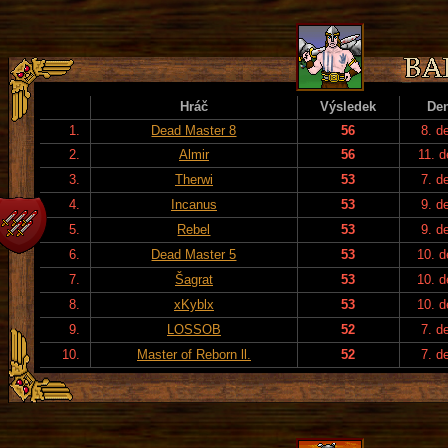
Hráč
Výsledek
De
1.
Dead Master 8
56
8. d
2.
Almir
56
11. d
3.
Therwi
53
7. d
4.
Incanus
53
9. d
5.
Rebel
53
9. d
6.
Dead Master 5
53
10. 
7.
Šagrat
53
10. 
8.
xKyblx
53
10. 
9.
LOSSOB
52
7. d
10.
Master of Reborn ll.
52
7. d