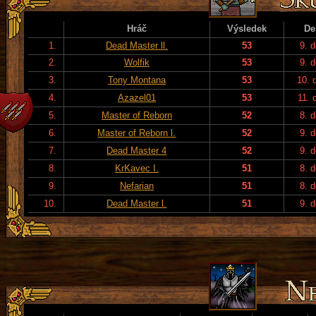
Hráč
Výsledek
De
1.
Dead Master ll.
53
9. 
2.
Wolfik
53
9. 
3.
Tony Montana
53
10. 
4.
Azazel01
53
11. 
5.
Master of Reborn
52
8. 
6.
Master of Reborn l.
52
9. 
7.
Dead Master 4
52
9. 
8.
KrKavec I.
51
8. 
9.
Nefarian
51
8. 
10.
Dead Master l.
51
9. 