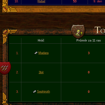
10.
Rebel
53
9. den
Hráč
Průměr za 11 ras
Madara
1.
3
2.
3bit
0
Sephiroth
3.
0