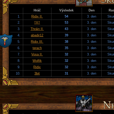
Hráč
Výsledek
Den
Ra
1.
Ridix II.
54
3. den
Skur
2.
†X†
53
3. den
Skur
3.
Thráin II.
43
3. den
Skur
4.
abadir12
39
3. den
Skur
5.
Ridix III.
38
3. den
Skur
6.
terach
35
3. den
Skur
7.
Vosa II.
32
3. den
Skur
8.
Wolfik
32
3. den
Skur
9.
Ridix
32
3. den
Skur
10.
3bit
31
3. den
Skur