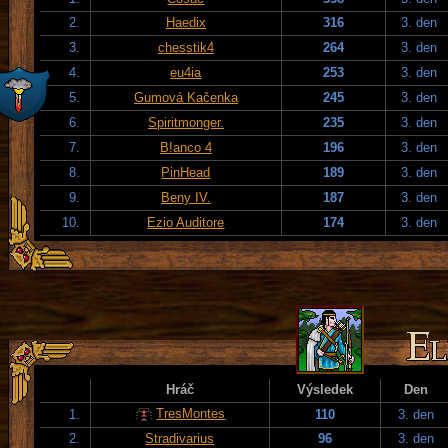
2.
Haedix
316
3. den
3.
chesstik4
264
3. den
4.
eu4ia
253
3. den
5.
Gumová Kačenka
245
3. den
6.
Spiritmonger.
235
3. den
7.
B!anco 4
196
3. den
8.
PinHead
189
3. den
9.
Beny IV.
187
3. den
10.
Ezio Auditore
174
3. den
Hráč
Výsledek
Den
TresMontes
1.
110
3. den
2.
Stradivarius
96
3. den