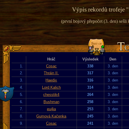
Výpis rekordů trofeje "
(první bojový přepočet (3. den) sešli k
Hráč
Výsledek
Den
1.
Cosac
338
3. den
2.
Thráin II.
317
3. den
3.
Haedix
316
3. den
4.
Lord Kalich
314
3. den
5.
chesstik4
264
3. den
6.
Bushman
258
3. den
7.
eu4ia
253
3. den
8.
Gumová Kačenka
245
3. den
9.
Cosac
241
3. den