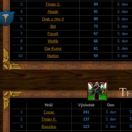
3.
Thráin II.
94
3. den
4.
Abadir
91
3. den
5.
Drak z Hor II
89
3. den
6.
3bit
75
3. den
7.
PavelI
67
3. den
8.
Wolfik
66
3. den
9.
Dar-Kunor
61
3. den
10.
Niellon
59
3. den
Hráč
Výsledek
Den
1.
Cosac
241
3. den
T
2.
Thráin II.
137
3. den
T
3.
Bassilus
123
3. den
T