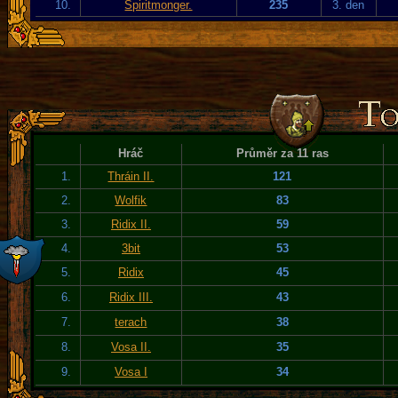
10.
Spiritmonger.
235
3. den
Hráč
Průměr za 11 ras
1.
Thráin II.
121
2.
Wolfik
83
3.
Ridix II.
59
4.
3bit
53
5.
Ridix
45
6.
Ridix III.
43
7.
terach
38
8.
Vosa II.
35
9.
Vosa I
34