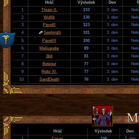
Hráč
Výsledek
Den
1.
Thráin II.
153
3. den
Nek
2.
Wolfik
130
3. den
Nek
3.
PavelII
123
3. den
Nek
4.
Sephiroth
101
3. den
Nek
5.
PavelIII
100
3. den
Nek
6.
Melisandre
89
3. den
Nek
7.
3bit
81
3. den
Nek
8.
Belegur
77
3. den
Nek
9.
Ridix XI.
77
3. den
Nek
10.
SandDeath
76
3. den
Nek
Hráč
Výsledek
Den
1.
Cosac
338
3. den