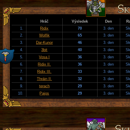
Hráč
Výsledek
Den
R
1.
Ridix
70
3. den
Sk
2.
Wolfik
65
3. den
Sk
3.
Dar-Kunor
46
3. den
Sk
4.
3bit
40
3. den
Sk
5.
Vosa I
36
3. den
Sk
6.
Ridix II.
36
3. den
Sk
7.
Ridix III.
33
3. den
Sk
8.
Thráin II.
32
3. den
Sk
9.
terach
29
3. den
Sk
10.
Pajos
29
3. den
Sk