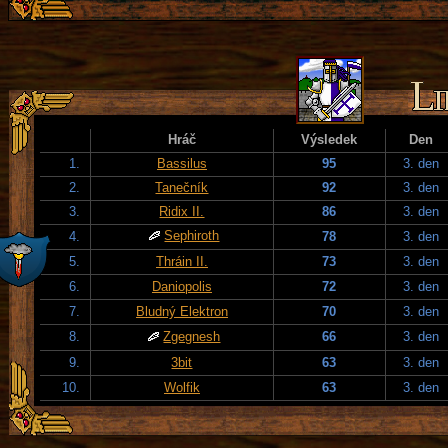
Hráč
Výsledek
Den
1.
Bassilus
95
3. den
2.
Tanečník
92
3. den
3.
Ridix II.
86
3. den
Sephiroth
4.
78
3. den
5.
Thráin II.
73
3. den
6.
Daniopolis
72
3. den
7.
Bludný Elektron
70
3. den
8.
Zgegnesh
66
3. den
9.
3bit
63
3. den
10.
Wolfik
63
3. den