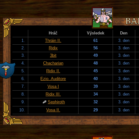
Hráč
Výsledek
Den
1.
Thráin II.
61
3. den
2.
Ridix
56
3. den
3.
3bit
49
3. den
4.
Chacharian
48
3. den
5.
Ridix II.
45
3. den
6.
Ezio..Auditore
40
3. den
7.
Vosa I
39
3. den
8.
Ridix III.
34
3. den
9.
Sephiroth
32
3. den
10.
Vosa II.
29
3. den