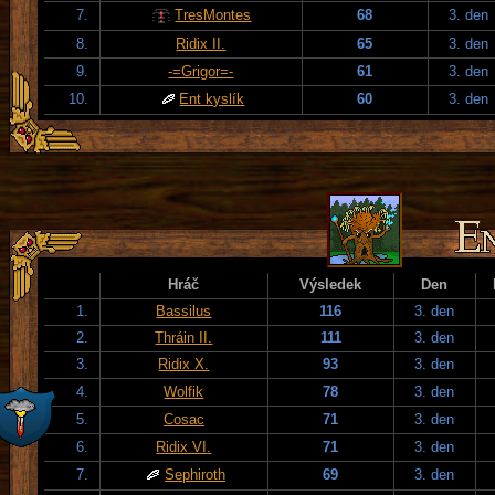
7.
TresMontes
68
3. den
8.
Ridix II.
65
3. den
9.
-=Grigor=-
61
3. den
10.
Ent kyslík
60
3. den
Hráč
Výsledek
Den
1.
Bassilus
116
3. den
2.
Thráin II.
111
3. den
3.
Ridix X.
93
3. den
4.
Wolfik
78
3. den
5.
Cosac
71
3. den
6.
Ridix VI.
71
3. den
7.
Sephiroth
69
3. den