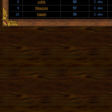
8.
zofrik
65
3. den
9.
Weezing
57
3. den
10.
Haleth
55
3. den