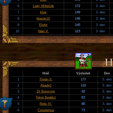
6.
Lady Hříbeček
172
3. den
7.
khar
149
3. den
8.
blaster15
146
3. den
9.
Elohir
145
3. den
10.
Náin V.
123
3. den
Hráč
Výsledek
Den
1.
Thráin II.
177
3. den
2.
Abadir2
122
3. den
3.
Zlí Bojovnýk
92
3. den
4.
Tehol Beddict
83
3. den
5.
Ridix IV.
80
3. den
6.
Consternus
73
3. den