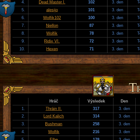
4.
Dead Master l.
102
3. den
T
5.
alesijo
101
3. den
T
6.
Wolfik102
100
3. den
T
7.
Niellon
87
3. den
T
8.
Wolfik
78
3. den
T
9.
Ridix VI.
72
3. den
T
10.
Hexen
71
3. den
T
Hráč
Výsledek
Den
1.
Thráin II.
317
3. den
2.
Lord Kalich
314
3. den
3.
Bushman
258
3. den
4.
Wolfik
216
3. den
5.
Elbe
178
3. den