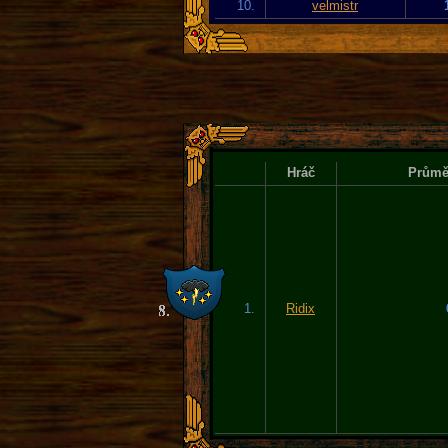
10.
velmistr
Hráč
Průměr
1.
Ridix