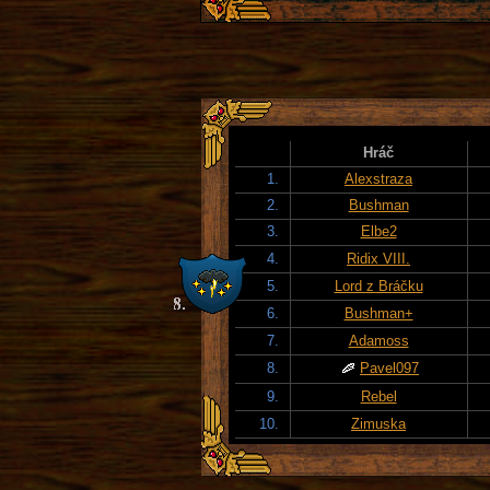
Hráč
1.
Alexstraza
2.
Bushman
3.
Elbe2
4.
Ridix VIII.
5.
Lord z Bráčku
6.
Bushman+
7.
Adamoss
8.
Pavel097
9.
Rebel
10.
Zimuska