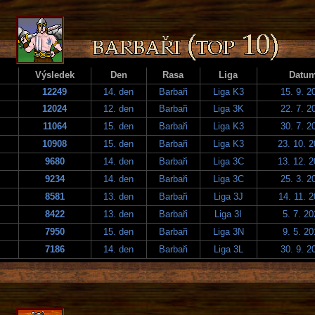
Výsledek
Den
Rasa
Liga
Datu
12249
14. den
Barbaři
Liga K3
15. 9. 2
12024
12. den
Barbaři
Liga 3K
22. 7. 2
11064
15. den
Barbaři
Liga K3
30. 7. 2
10908
15. den
Barbaři
Liga K3
23. 10. 
9680
14. den
Barbaři
Liga 3C
13. 12. 
9234
14. den
Barbaři
Liga 3C
25. 3. 2
8581
13. den
Barbaři
Liga 3J
14. 11. 
8422
13. den
Barbaři
Liga 3I
5. 7. 2
7950
15. den
Barbaři
Liga 3N
9. 5. 2
7186
14. den
Barbaři
Liga 3L
30. 9. 2