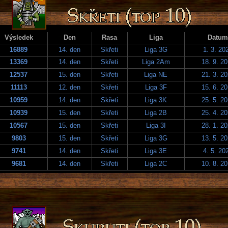
Výsledek
Den
Rasa
Liga
Datum
16889
14. den
Skřeti
Liga 3G
1. 3. 20
13369
14. den
Skřeti
Liga 2Am
18. 9. 2
12537
15. den
Skřeti
Liga NE
21. 3. 2
11113
12. den
Skřeti
Liga 3F
15. 6. 2
10959
14. den
Skřeti
Liga 3K
25. 5. 2
10939
15. den
Skřeti
Liga 2B
25. 4. 2
10567
15. den
Skřeti
Liga 3I
28. 1. 2
9803
15. den
Skřeti
Liga 3G
13. 5. 2
9741
14. den
Skřeti
Liga 3E
4. 5. 20
9681
14. den
Skřeti
Liga 2C
10. 8. 2