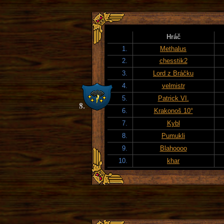
Hráč
1.
Methalus
2.
chesstik2
3.
Lord z Bráčku
4.
velmistr
5.
Patrick VI.
6.
Krakonoš 10°
7.
Kybl
8.
Pumukli
9.
Blahoooo
10.
khar