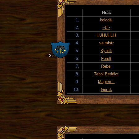
Hráč
1.
koloděj
2.
~B~
3.
HUHUHUH
4.
velmistr
5.
Kyblík
6.
Forult
7.
Rebel
8.
Tehol Beddict
9.
Magico I.
10.
Gurtík