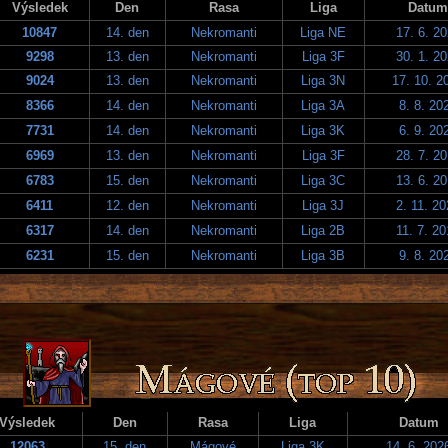
Výsledek
Den
Rasa
Liga
Datum
10847
14. den
Nekromanti
Liga NE
17. 6. 2
9298
13. den
Nekromanti
Liga 3F
30. 1. 2
9024
13. den
Nekromanti
Liga 3N
17. 10. 2
8366
14. den
Nekromanti
Liga 3A
8. 8. 20
7731
14. den
Nekromanti
Liga 3K
6. 9. 20
6969
13. den
Nekromanti
Liga 3F
28. 7. 2
6783
15. den
Nekromanti
Liga 3C
13. 6. 2
6411
12. den
Nekromanti
Liga 3J
2. 11. 2
6317
14. den
Nekromanti
Liga 2B
11. 7. 2
6231
15. den
Nekromanti
Liga 3B
9. 8. 20
Výsledek
Den
Rasa
Liga
Datum
12063
15. den
Mágové
Liga 3K
14. 6. 202