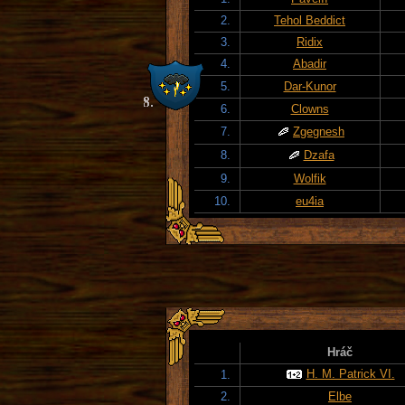
2.
Tehol Beddict
3.
Ridix
4.
Abadir
5.
Dar-Kunor
6.
Clowns
7.
Zgegnesh
8.
Dzafa
9.
Wolfik
10.
eu4ia
Hráč
H. M. Patrick VI.
1.
2.
Elbe