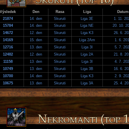
Výsledek
Den
Rasa
Liga
Datum
21874
14. den
Skuruti
Liga 3E
1. 11. 20
15784
14. den
Skuruti
Liga NE
20. 10. 2
14672
12. den
Skuruti
Liga K3
26. 6. 20
14169
15. den
Skuruti
Liga 2Am
1. 6. 20
12716
13. den
Skuruti
Liga 3I
5. 7. 20
12482
12. den
Skuruti
Liga 2A
21. 8. 20
11158
13. den
Skuruti
Liga 3I
4. 7. 20
10749
13. den
Skuruti
Liga 3B
16. 6. 20
10700
14. den
Skuruti
Liga K3
2. 9. 20
10675
13. den
Skuruti
Liga 3A
25. 4. 20