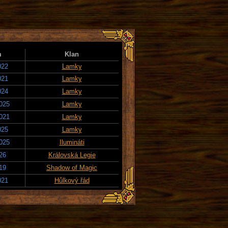
m
Klan
022
Lamky
021
Lamky
024
Lamky
2025
Lamky
2021
Lamky
025
Lamky
2025
Ilumináti
026
Královská Legie
019
Shadow of Magic
021
Hůlkový řád