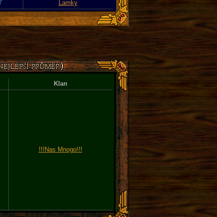
7
Lamky
Klan
!!!Nas Mnogo!!!