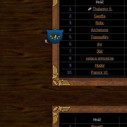
Hráč
Thalantyr II.
1.
2.
Geoffa
3.
Ridix
4.
Archetonix
5.
Tranquillity
6.
jko
7.
3bit
8.
spiaca princezna
9.
Hodor
10.
Patrick VI.
Hráč
1.
PavelII