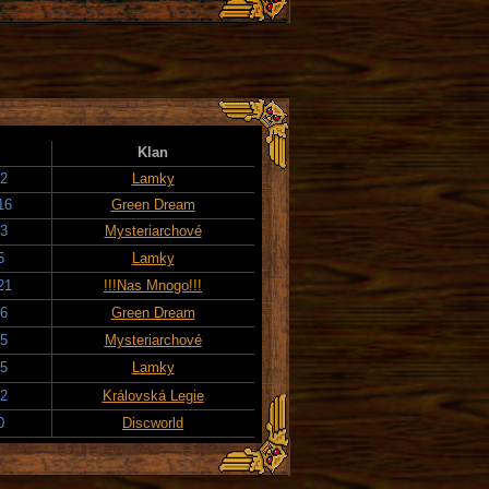
Klan
22
Lamky
16
Green Dream
23
Mysteriarchové
5
Lamky
21
!!!Nas Mnogo!!!
16
Green Dream
25
Mysteriarchové
25
Lamky
22
Královská Legie
0
Discworld