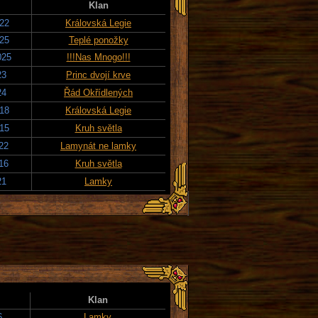
Klan
022
Královská Legie
025
Teplé ponožky
025
!!!Nas Mnogo!!!
23
Princ dvojí krve
24
Řád Okřídlených
018
Královská Legie
015
Kruh světla
022
Lamynát ne lamky
016
Kruh světla
21
Lamky
Klan
6
Lamky