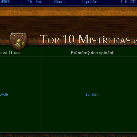
14169
15. den
Skuruti
Liga 2Am
1. 6. 201
 za 11 ras
Průměrný den splnění
6436
13. den