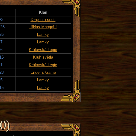
Klan
23
DEgen a spol.
025
!!!Nas Mnogo!!!
26
Lamky
17
Lamky
26
Královská Legie
15
Kruh světla
21
Královská Legie
23
Ender´s Game
25
Lamky
15
Lamky