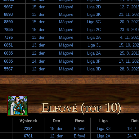
9667
15. den
Mágové
Liga 2D
12. 7. 201
8893
13. den
Mágové
Liga 3K
21. 11. 20
8890
15. den
Mágové
Liga 3G
20. 9. 202
7855
15. den
Mágové
Liga 2C
23. 6. 201
7376
13. den
Mágové
Liga 2A
4. 11. 202
6851
13. den
Mágové
Liga 3L
15. 10. 20
6035
12. den
Mágové
Liga 2A
25. 8. 201
6035
14. den
Mágové
Liga 3F
17. 11. 20
5567
12. den
Mágové
Liga 3D
28. 3. 202
Výsledek
Den
Rasa
Liga
Dat
7294
15. den
Elfové
Liga K3
18. 7.
6761
12. den
Elfové
Liga 2A
24. 7.