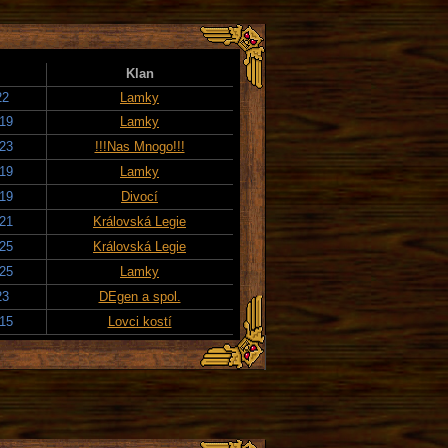
Klan
22
Lamky
019
Lamky
023
!!!Nas Mnogo!!!
019
Lamky
019
Divocí
021
Královská Legie
025
Královská Legie
025
Lamky
23
DEgen a spol.
015
Lovci kostí