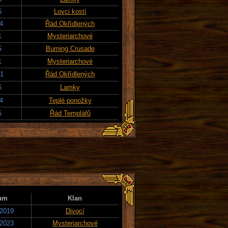
5
Lovci kostí
24
Řád Okřídlených
1
Mysteriarchové
5
Burning Crusade
1
Mysteriarchové
21
Řád Okřídlených
6
Lamky
24
Teplé ponožky
5
Řád Templářů
um
Klan
 2019
Divocí
 2023
Mysteriarchové