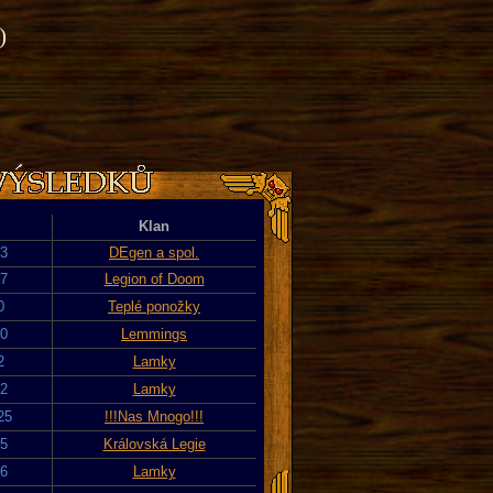
)
Klan
23
DEgen a spol.
17
Legion of Doom
0
Teplé ponožky
20
Lemmings
2
Lamky
22
Lamky
25
!!!Nas Mnogo!!!
25
Královská Legie
26
Lamky