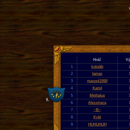
Hráč
Vý
1.
koloděj
2.
lamas
3.
maxpol1999
4.
Kamil
5.
Methalus
6.
Alexstraza
7.
~B~
8.
Kybl
9.
HUHUHUH