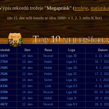
Výpis rekordů trofeje "
Megaprásk" (
trofeje
,
statistika
(do 15. dne sešli kouzlo se silou 5000+ v 1. 2. 3. nebo K lize)
sledek
Den
Rasa
Liga
Datum
21874
14. den
Skuruti
Liga 3E
1. 11. 20
17764
13. den
Hobiti
Liga K1
16. 7. 20
17685
14. den
Hobiti
Liga 3D
8. 1. 202
17626
12. den
Hobiti
Liga 3C
17. 2. 20
16889
14. den
Skřeti
Liga 3G
1. 3. 202
16336
13. den
Lidé
Liga K3
4. 11. 20
15784
14. den
Skuruti
Liga NE
20. 10. 20
15044
15. den
Hobiti
Liga 3I
28. 2. 20
14672
12. den
Skuruti
Liga K3
26. 6. 20