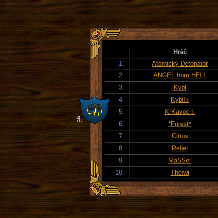
Hráč
1.
Atomický Detonátor
2.
ANGEL from HELL
3.
Kybl
4.
Kyblík
5.
KrKavec I.
6.
*Forest*
7.
Citrus
8.
Rebel
9.
MaSSer
10.
Therwi