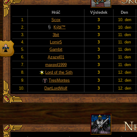
Hráč
Výsledek
Den
1.
Scox
3
10. den
Kýbl™
2.
3
10. den
3.
3bit
3
11. den
4.
Lomir5
3
11. den
5.
Gambit
3
11. den
6.
Azazel01
3
11. den
7.
maxpol1999
3
11. den
8.
Lord of the Sith
3
12. den
9.
TresMontes
3
12. den
10.
DartLordWolf
3
12. den