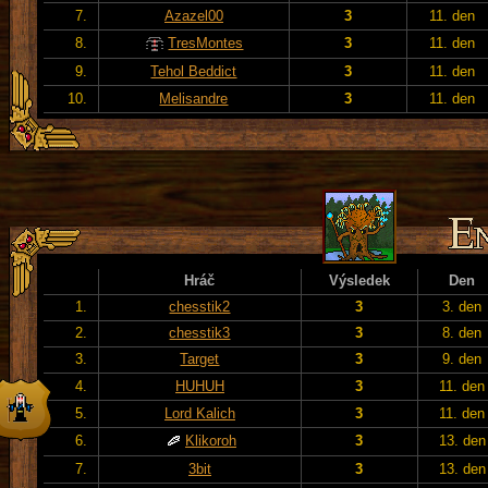
7.
Azazel00
3
11. den
8.
TresMontes
3
11. den
9.
Tehol Beddict
3
11. den
10.
Melisandre
3
11. den
Hráč
Výsledek
Den
1.
chesstik2
3
3. den
2.
chesstik3
3
8. den
3.
Target
3
9. den
4.
HUHUH
3
11. den
5.
Lord Kalich
3
11. den
6.
Klikoroh
3
13. den
7.
3bit
3
13. den