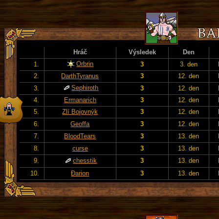
Hráč
Výsledek
Den
Orbrin
1.
3
3. den
2.
DarthTyranus
3
12. den
Sephiroth
3.
3
12. den
4.
Ermanarich
3
12. den
5.
Zlí Bojovnýk
3
12. den
6.
Geoffa
3
12. den
7.
BloodTears
3
13. den
8.
curse
3
13. den
9.
chesstik
3
13. den
10.
Đarion
3
13. den