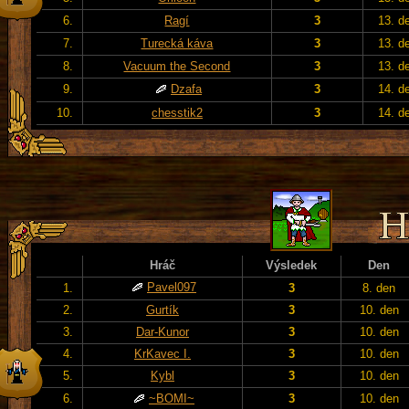
6.
Ragí
3
13. d
7.
Turecká káva
3
13. d
8.
Vacuum the Second
3
13. d
9.
Dzafa
3
14. d
10.
chesstik2
3
14. d
Hráč
Výsledek
Den
Pavel097
1.
3
8. den
2.
Gurtík
3
10. den
3.
Dar-Kunor
3
10. den
4.
KrKavec I.
3
10. den
5.
Kybl
3
10. den
6.
~BOMI~
3
10. den