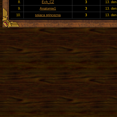
8.
Ech_CZ
3
13. den
9.
Anatomie1
3
13. den
10.
spiaca princezna
3
13. den