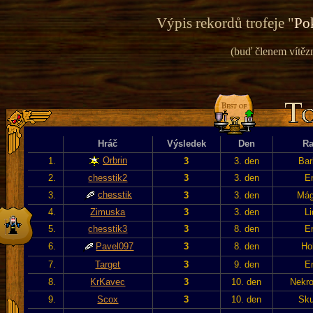
Výpis rekordů trofeje "
Pok
(buď členem vítězn
Hráč
Výsledek
Den
Ra
Orbrin
1.
3
3. den
Bar
2.
chesstik2
3
3. den
En
chesstik
3.
3
3. den
Mág
4.
Zimuska
3
3. den
Li
5.
chesstik3
3
8. den
En
6.
Pavel097
3
8. den
Hob
7.
Target
3
9. den
En
8.
KrKavec
3
10. den
Nekro
9.
Scox
3
10. den
Sku