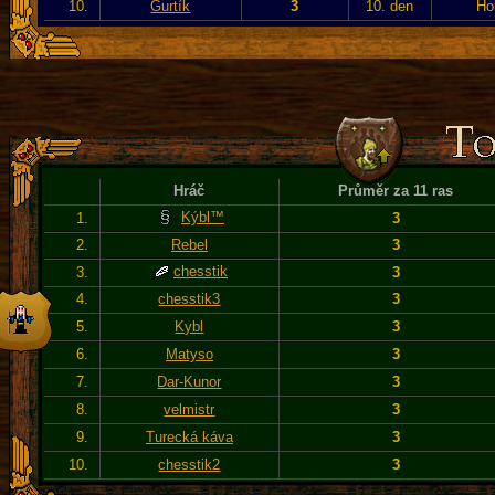
10.
Gurtík
3
10. den
Hob
Hráč
Průměr za 11 ras
Kýbl™
1.
3
2.
Rebel
3
chesstik
3.
3
4.
chesstik3
3
5.
Kybl
3
6.
Matyso
3
7.
Dar-Kunor
3
8.
velmistr
3
9.
Turecká káva
3
10.
chesstik2
3