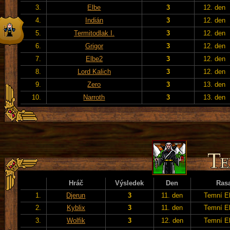
3.
Elbe
3
12. den
4.
Indián
3
12. den
5.
Termitodlak I.
3
12. den
6.
Grigor
3
12. den
7.
Elbe2
3
12. den
8.
Lord Kalich
3
12. den
9.
Zero
3
13. den
10.
Narroth
3
13. den
Hráč
Výsledek
Den
Ras
1.
Djerun
3
11. den
Temní E
2.
Kyblix
3
11. den
Temní E
3.
Wolfik
3
12. den
Temní E