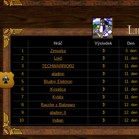
Hráč
Výsledek
Den
1.
Zimuska
3
3. den
2.
Lord
3
11. den
3.
TECHWARRIOR2
3
11. den
4.
aladinn
3
11. den
5.
Bludný Elektron
3
11. den
6.
Kyselica
3
11. den
7.
Kyblix
3
11. den
8.
Barzilej z Balogaru
3
12. den
9.
aladinn II
3
12. den
10.
Indian
3
12. den