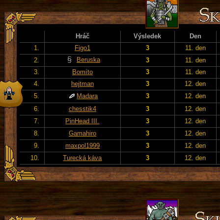
Hráč
Výsledek
Den
1.
Figo1
3
11. den
Beruska
2.
3
11. den
3.
Bomíto
3
11. den
4.
hejtman
3
12. den
5.
Madara
3
12. den
6.
chesstik4
3
12. den
7.
PinHead III.
3
12. den
8.
Gamahiro
3
12. den
9.
maxpol1999
3
12. den
10.
Turecká káva
3
12. den