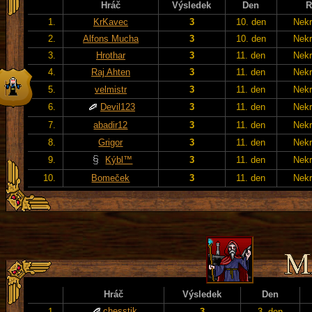
Hráč
Výsledek
Den
R
1.
KrKavec
3
10. den
Nekr
2.
Alfons Mucha
3
10. den
Nekr
3.
Hrothar
3
11. den
Nekr
4.
Raj Ahten
3
11. den
Nekr
5.
velmistr
3
11. den
Nekr
6.
Devil123
3
11. den
Nekr
7.
abadir12
3
11. den
Nekr
8.
Grigor
3
11. den
Nekr
9.
Kýbl™
3
11. den
Nekr
10.
Bomeček
3
11. den
Nekr
Hráč
Výsledek
Den
chesstik
1.
3
3. den