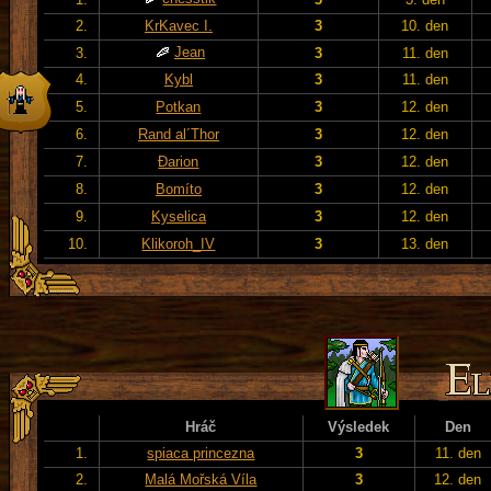
2.
KrKavec I.
3
10. den
Jean
3.
3
11. den
4.
Kybl
3
11. den
5.
Potkan
3
12. den
6.
Rand al´Thor
3
12. den
7.
Đarion
3
12. den
8.
Bomíto
3
12. den
9.
Kyselica
3
12. den
10.
Klikoroh_IV
3
13. den
Hráč
Výsledek
Den
1.
spiaca princezna
3
11. den
2.
Malá Mořská Víla
3
12. den