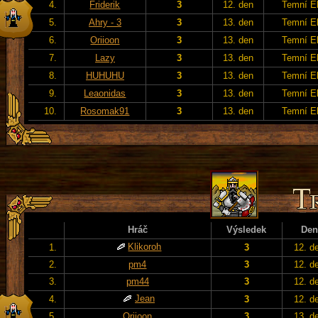
4.
Friderik
3
12. den
Temní E
5.
Ahry - 3
3
13. den
Temní E
6.
Oriioon
3
13. den
Temní E
7.
Lazy
3
13. den
Temní E
8.
HUHUHU
3
13. den
Temní E
9.
Leaonidas
3
13. den
Temní E
10.
Rosomak91
3
13. den
Temní E
Hráč
Výsledek
Den
Klikoroh
1.
3
12. d
2.
pm4
3
12. d
3.
pm44
3
12. d
Jean
4.
3
12. d
5.
Oriioon
3
13. d