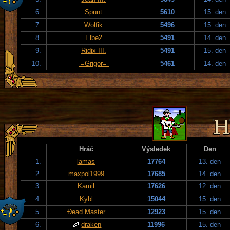
6.
Spunt
5610
15. den
7.
Wolfik
5496
15. den
8.
Elbe2
5491
14. den
9.
Ridix III.
5491
15. den
10.
-=Grigor=-
5461
14. den
Hráč
Výsledek
Den
1.
lamas
17764
13. den
2.
maxpol1999
17685
14. den
3.
Kamil
17626
12. den
4.
Kybl
15044
15. den
5.
Đead Master
12923
15. den
6.
draken
11996
15. den