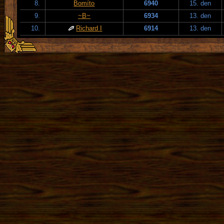
8.
Bomíto
6940
15. den
9.
~B~
6934
13. den
10.
Richard I
6914
13. den