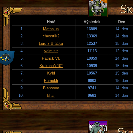
Hráč
Výsledek
Den
1.
Methalus
16889
14. den
2.
chesstik2
13369
14. den
3.
Lord z Bráčku
12537
15. den
4.
velmistr
11113
12. den
5.
Patrick VI.
10959
14. den
6.
Krakonoš 10°
10939
15. den
7.
Kybl
10567
15. den
8.
Pumukli
9803
15. den
9.
Blahoooo
9741
14. den
10.
khar
9681
14. den