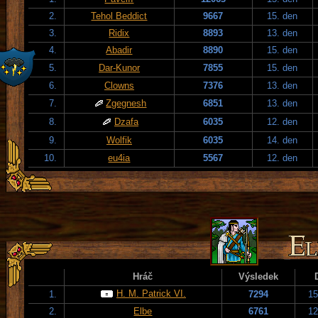
2.
Tehol Beddict
9667
15. den
3.
Ridix
8893
13. den
4.
Abadir
8890
15. den
5.
Dar-Kunor
7855
15. den
6.
Clowns
7376
13. den
7.
Zgegnesh
6851
13. den
8.
Dzafa
6035
12. den
9.
Wolfik
6035
14. den
10.
eu4ia
5567
12. den
Hráč
Výsledek
H. M. Patrick VI.
1.
7294
15
2.
Elbe
6761
12