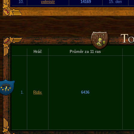
10.
velmistr
14169
15. den
Hráč
Průměr za 11 ras
1.
Ridix
6436