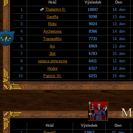
Hráč
Výsledek
Den
Thalantyr II.
1.
10847
14. den
2.
Geoffa
9298
13. den
3.
Ridix
9024
13. den
4.
Archetonix
8366
14. den
5.
Tranquillity
7731
14. den
6.
jko
6969
13. den
7.
3bit
6783
15. den
8.
spiaca princezna
6411
12. den
9.
Hodor
6317
14. den
10.
Patrick VI.
6231
15. den
Hráč
Výsledek
Den
1.
PavelII
12063
15. den