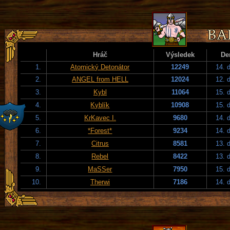
Hráč
Výsledek
De
1.
Atomický Detonátor
12249
14. 
2.
ANGEL from HELL
12024
12. 
3.
Kybl
11064
15. 
4.
Kyblík
10908
15. 
5.
KrKavec I.
9680
14. 
6.
*Forest*
9234
14. 
7.
Citrus
8581
13. 
8.
Rebel
8422
13. 
9.
MaSSer
7950
15. 
10.
Therwi
7186
14. 