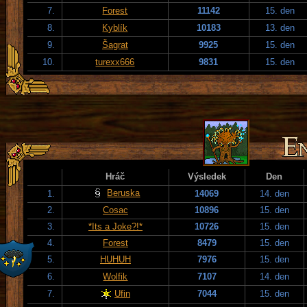
7.
Forest
11142
15. den
8.
Kyblík
10183
13. den
9.
Šagrat
9925
15. den
10.
turexx666
9831
15. den
Hráč
Výsledek
Den
Beruska
1.
14069
14. den
2.
Cosac
10896
15. den
3.
*Its a Joke?!*
10726
15. den
4.
Forest
8479
15. den
5.
HUHUH
7976
15. den
6.
Wolfik
7107
14. den
7.
Ufin
7044
15. den