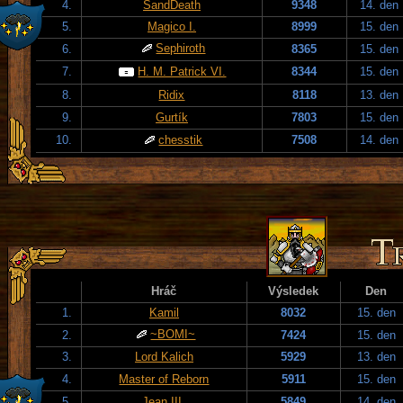
4.
SandDeath
9348
14. den
5.
Magico I.
8999
15. den
Sephiroth
6.
8365
15. den
7.
H. M. Patrick VI.
8344
15. den
8.
Ridix
8118
13. den
9.
Gurtík
7803
15. den
10.
chesstik
7508
14. den
Hráč
Výsledek
Den
1.
Kamil
8032
15. den
~BOMI~
2.
7424
15. den
3.
Lord Kalich
5929
13. den
4.
Master of Reborn
5911
15. den
5.
Jean III.
5849
14. den