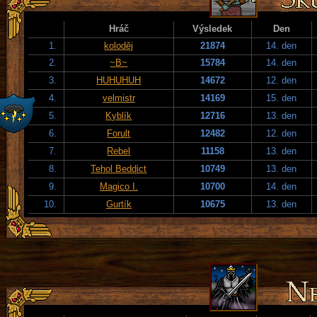
Hráč
Výsledek
Den
1.
koloděj
21874
14. den
2.
~B~
15784
14. den
3.
HUHUHUH
14672
12. den
4.
velmistr
14169
15. den
5.
Kyblík
12716
13. den
6.
Forult
12482
12. den
7.
Rebel
11158
13. den
8.
Tehol Beddict
10749
13. den
9.
Magico I.
10700
14. den
10.
Gurtík
10675
13. den