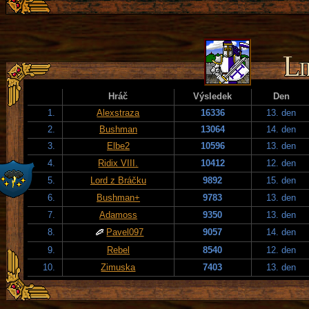
Hráč
Výsledek
Den
1.
Alexstraza
16336
13. den
2.
Bushman
13064
14. den
3.
Elbe2
10596
13. den
4.
Ridix VIII.
10412
12. den
5.
Lord z Bráčku
9892
15. den
6.
Bushman+
9783
13. den
7.
Adamoss
9350
13. den
8.
Pavel097
9057
14. den
9.
Rebel
8540
12. den
10.
Zimuska
7403
13. den