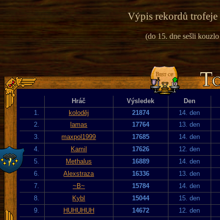
Výpis rekordů trofeje
(do 15. dne sešli kouzlo
Hráč
Výsledek
Den
1.
koloděj
21874
14. den
2.
lamas
17764
13. den
3.
maxpol1999
17685
14. den
4.
Kamil
17626
12. den
5.
Methalus
16889
14. den
6.
Alexstraza
16336
13. den
7.
~B~
15784
14. den
8.
Kybl
15044
15. den
9.
HUHUHUH
14672
12. den