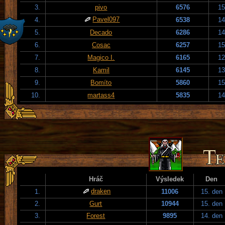
3.
pivo
6576
15
Pavel097
4.
6538
14
5.
Decado
6286
14
6.
Cosac
6257
15
7.
Magico I.
6165
12
8.
Kamil
6145
13
9.
Bomíto
5860
15
10.
martass4
5835
14
Hráč
Výsledek
Den
draken
1.
11006
15. den
2.
Gurt
10944
15. den
3.
Forest
9895
14. den