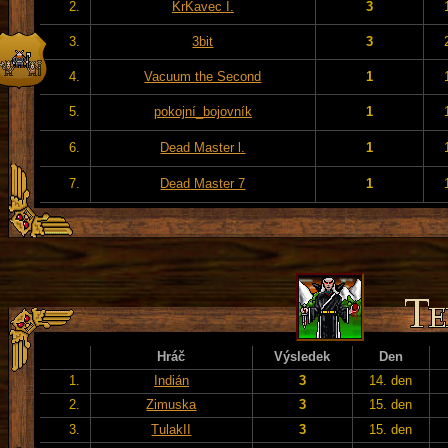
2.
KrKavec I.
3
3.
3bit
3
4.
Vacuum the Second
1
5.
pokojní_bojovník
1
6.
Dead Master l.
1
7.
Dead Master 7
1
Hráč
Výsledek
Den
1.
Indián
3
14. den
2.
Zimuska
3
15. den
3.
TulakII
3
15. den