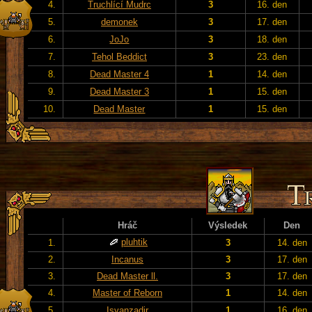
4.
Truchlící Mudrc
3
16. den
5.
demonek
3
17. den
6.
JoJo
3
18. den
7.
Tehol Beddict
3
23. den
8.
Dead Master 4
1
14. den
9.
Dead Master 3
1
15. den
10.
Dead Master
1
15. den
Hráč
Výsledek
Den
pluhtik
1.
3
14. den
2.
Incanus
3
17. den
3.
Dead Master ll.
3
17. den
4.
Master of Reborn
1
14. den
5.
Isvanzadir
1
16. den