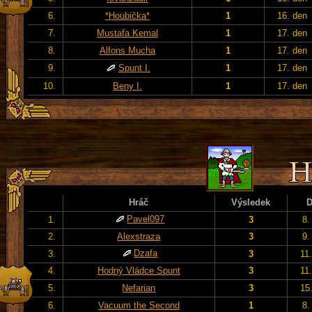
6.
*Houbička*
1
16. den
7.
Mustafa Kemal
1
17. den
8.
Alfons Mucha
1
17. den
9.
Spunt I.
1
17. den
10.
Beny I.
1
17. den
Hráč
Výsledek
Pavel097
1.
3
8.
2.
Alexstraza
3
9.
Dzafa
3.
3
11
4.
Hodný Vládce Spunt
3
11
5.
Nefarian
3
15
6.
Vacuum the Second
1
8.