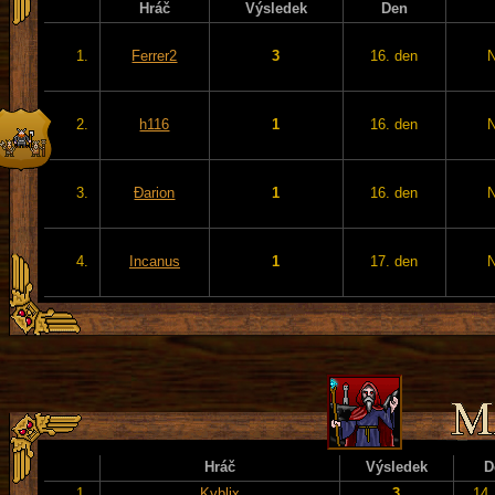
Hráč
Výsledek
Den
1.
Ferrer2
3
16. den
2.
h116
1
16. den
3.
Đarion
1
16. den
4.
Incanus
1
17. den
Hráč
Výsledek
D
1.
Kyblix
3
14.