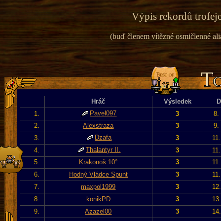
Výpis rekordů trofeje
(buď členem vítězné osmičlenné alian
Hráč
Výsledek
D
Pavel097
1.
3
8.
2.
Alexstraza
3
9.
Dzafa
3.
3
11
Thalantyr II.
4.
3
11
5.
Krakonoš 10°
3
11
6.
Hodný Vládce Spunt
3
11
7.
maxpol1999
3
12
8.
konikPD
3
13
9.
Azazel00
3
14