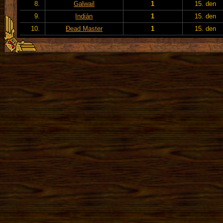
8.
Galwail
1
15. den
9.
Indián
1
15. den
10.
Đead Master
1
15. den