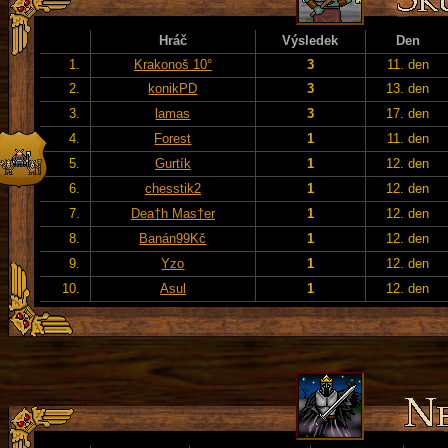
Hráč
Výsledek
Den
1.
Krakonoš 10°
3
11. den
2.
konikPD
3
13. den
3.
lamas
3
17. den
4.
Forest
1
11. den
5.
Gurtík
1
12. den
6.
chesstik2
1
12. den
7.
Dea†h Mas†er
1
12. den
8.
Banán99Kč
1
12. den
9.
Yzo
1
12. den
10.
Asul
1
12. den