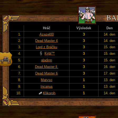
Hráč
Výsledek
Den
1.
Azazel00
3
14. den
2.
Dead Master 4
3
14. den
3.
Lord z Bráčku
3
15. den
Kýbl™
4.
3
15. den
5.
aladinn
3
15. den
6.
Dead Master ll.
3
16. den
7.
Dead Master 6
3
17. den
8.
Matyso
1
13. den
9.
Incanus
1
13. den
10.
Klikoroh
1
14. den