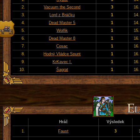
2.
Vacuum the Second
3
16.
3.
Lord z Bráčku
1
14.
4.
Dead Master 5
1
14.
5.
Wolfik
1
15.
6.
Dead Master 8
1
16.
7.
Cosac
1
16.
8.
Hodný Vládce Spunt
1
16.
9.
KrKavec I.
1
16.
10.
Šagrat
1
16.
Hráč
Výsledek
1.
Faust
3