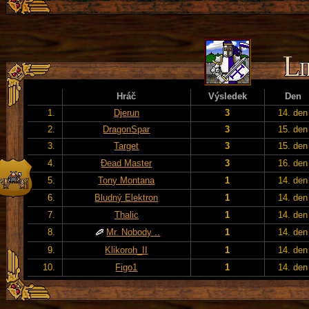
Hráč
Výsledek
Den
1.
Djerun
3
14. den
2.
DragonSpar
3
15. den
3.
Target
3
15. den
4.
Đead Master
3
16. den
5.
Tony Montana
1
14. den
6.
Bludný Elektron
1
14. den
7.
Thalic
1
14. den
8.
Mr. Nobody ..
1
14. den
9.
Klikoroh_II
1
14. den
10.
Figo1
1
14. den