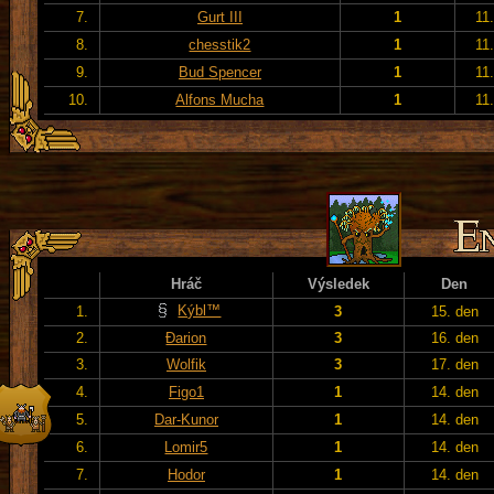
7.
Gurt III
1
11
8.
chesstik2
1
11
9.
Bud Spencer
1
11
10.
Alfons Mucha
1
11
Hráč
Výsledek
Den
Kýbl™
1.
3
15. den
2.
Đarion
3
16. den
3.
Wolfik
3
17. den
4.
Figo1
1
14. den
5.
Dar-Kunor
1
14. den
6.
Lomir5
1
14. den
7.
Hodor
1
14. den