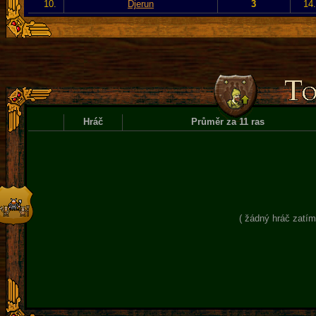
10.
Djerun
3
14
Hráč
Průměr za 11 ras
( žádný hráč zatím