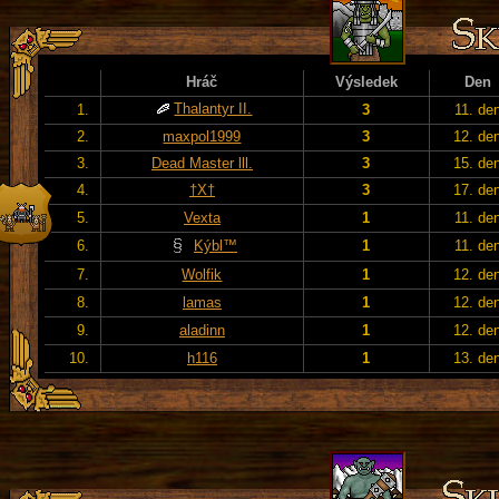
Hráč
Výsledek
Den
Thalantyr II.
1.
3
11. de
2.
maxpol1999
3
12. de
3.
Dead Master lll.
3
15. de
4.
†X†
3
17. de
5.
Vexta
1
11. de
6.
Kýbl™
1
11. de
7.
Wolfik
1
12. de
8.
lamas
1
12. de
9.
aladinn
1
12. de
10.
h116
1
13. de