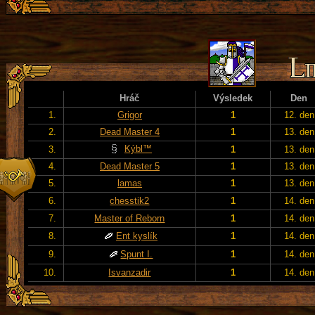
Hráč
Výsledek
Den
1.
Grigor
1
12. den
2.
Dead Master 4
1
13. den
Kýbl™
3.
1
13. den
4.
Dead Master 5
1
13. den
5.
lamas
1
13. den
6.
chesstik2
1
14. den
7.
Master of Reborn
1
14. den
8.
Ent kyslík
1
14. den
9.
Spunt I.
1
14. den
10.
Isvanzadir
1
14. den