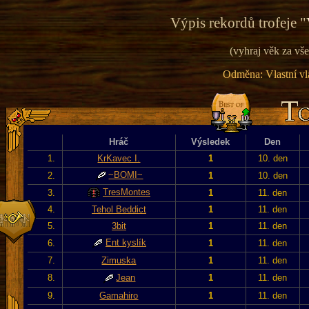
Výpis rekordů trofeje "
(vyhraj věk za vše
Odměna: Vlastní vla
Hráč
Výsledek
Den
1.
KrKavec I.
1
10. den
~BOMI~
2.
1
10. den
TresMontes
3.
1
11. den
4.
Tehol Beddict
1
11. den
5.
3bit
1
11. den
Ent kyslík
6.
1
11. den
7.
Zimuska
1
11. den
8.
Jean
1
11. den
9.
Gamahiro
1
11. den