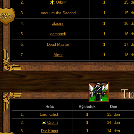
2.
Orbrin
1
15. d
3.
Vacuum the Second
1
15. d
4.
aladinn
1
16. d
5.
demonek
1
16. d
6.
Đead Master
1
17. d
7.
Almir
1
18. d
Hráč
Výsledek
Den
1.
Lord Kalich
1
13. den
2.
Orbrin
1
14. den
3.
Dar-Kunor
1
14. den