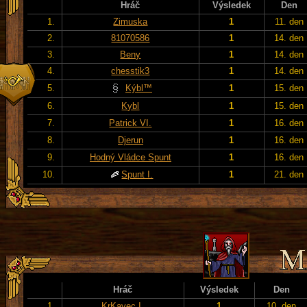
Hráč
Výsledek
Den
1.
Zimuska
1
11. den
2.
81070586
1
14. den
3.
Beny
1
14. den
4.
chesstik3
1
14. den
5.
Kýbl™
1
15. den
6.
Kybl
1
15. den
7.
Patrick VI.
1
16. den
8.
Djerun
1
16. den
9.
Hodný Vládce Spunt
1
16. den
10.
Spunt I.
1
21. den
Hráč
Výsledek
Den
1.
KrKavec I.
1
10. den