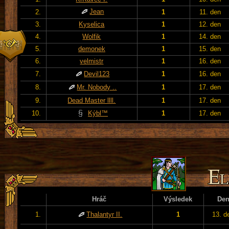
Jean
2.
1
11. den
3.
Kyselica
1
12. den
4.
Wolfik
1
14. den
5.
demonek
1
15. den
6.
velmistr
1
16. den
7.
Devil123
1
16. den
8.
Mr. Nobody ..
1
17. den
9.
Dead Master llll.
1
17. den
10.
Kýbl™
1
17. den
Hráč
Výsledek
De
1.
Thalantyr II.
1
13. d