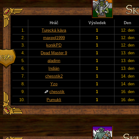
Hráč
Výsledek
Den
1.
Turecká káva
1
12. den
2.
maxpol1999
1
12. den
3.
konikPD
1
12. den
4.
Dead Master 9
1
13. den
5.
aladinn
1
13. den
6.
Indián
1
13. den
7.
chesstik2
1
14. den
8.
Yzo
1
14. den
9.
chesstik
1
16. den
10.
Pumukli
1
16. den