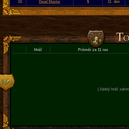
10.
Dead Master
1
11. den
Hráč
Průměr za 11 ras
( žádný hráč zatím