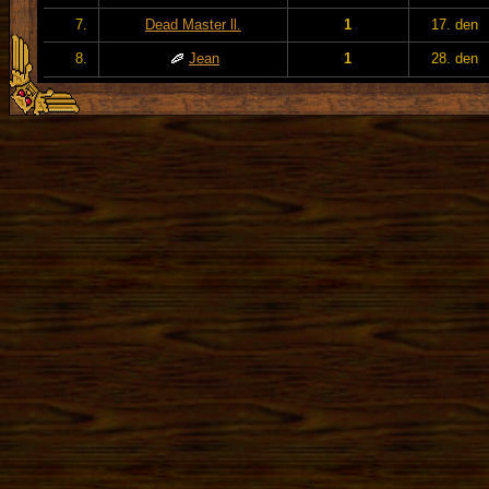
7.
Dead Master ll.
1
17. den
8.
Jean
1
28. den