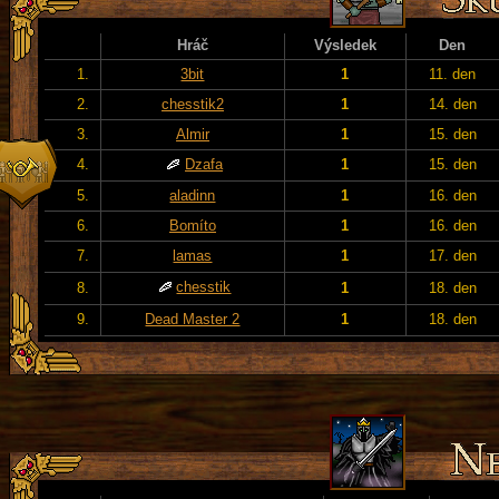
Hráč
Výsledek
Den
1.
3bit
1
11. den
2.
chesstik2
1
14. den
3.
Almir
1
15. den
4.
Dzafa
1
15. den
5.
aladinn
1
16. den
6.
Bomíto
1
16. den
7.
lamas
1
17. den
chesstik
8.
1
18. den
9.
Dead Master 2
1
18. den