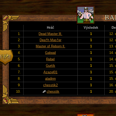
Hráč
Výsledek
De
1.
Dead Master lll.
1
12. 
2.
Dea†h Mas†er
1
12. 
3.
Master of Reborn ll.
1
13. 
4.
Galwail
1
14. 
5.
Rebel
1
14. 
6.
Gurtík
1
15. 
7.
Azazel01
1
15. 
8.
aladinn
1
15. 
9.
chesstik2
1
16. 
10.
chesstik
1
20. 