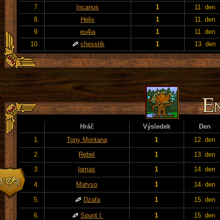
7.
Incanus
1
11. den
8.
Helix
1
11. den
9.
eu4ia
1
11. den
10.
chesstik
1
13. den
Hráč
Výsledek
Den
1.
Tony Montana
1
12. den
2.
Rebel
1
13. den
3.
lamas
1
14. den
4.
Matyso
1
14. den
5.
Dzafa
1
15. den
6.
Spunt I.
1
15. den