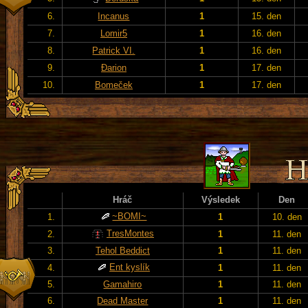
6.
Incanus
1
15. den
7.
Lomir5
1
16. den
8.
Patrick VI.
1
16. den
9.
Đarion
1
17. den
10.
Bomeček
1
17. den
Hráč
Výsledek
Den
~BOMI~
1.
1
10. den
TresMontes
2.
1
11. den
3.
Tehol Beddict
1
11. den
Ent kyslík
4.
1
11. den
5.
Gamahiro
1
11. den
6.
Dead Master
1
11. den