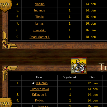
4.
aladinn
1
14. den
5.
Incanus
1
14. den
6.
Thalic
1
15. den
7.
lamas
1
16. den
8.
chesstik3
1
16. den
9.
Dead Master l.
1
18. den
Hráč
Výsledek
Den
Klikoroh
1.
1
12. den
2.
Turecká káva
1
13. den
3.
KrKavec I.
1
14. den
4.
Kyblix
1
14. den
5.
Beruska
1
15. den