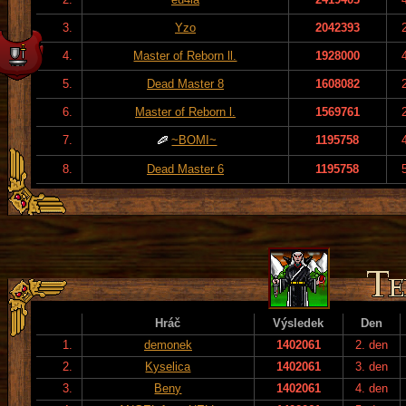
3.
Yzo
2042393
4.
Master of Reborn ll.
1928000
5.
Dead Master 8
1608082
6.
Master of Reborn l.
1569761
7.
~BOMI~
1195758
8.
Dead Master 6
1195758
Hráč
Výsledek
Den
1.
demonek
1402061
2. den
2.
Kyselica
1402061
3. den
3.
Beny
1402061
4. den