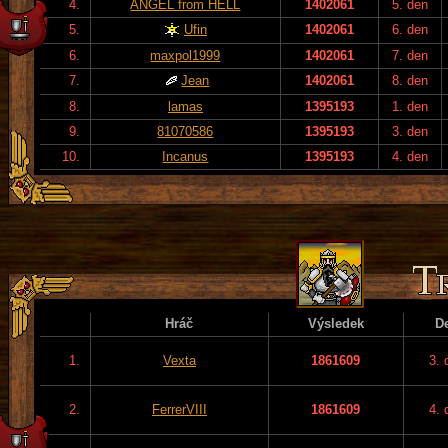
4.
ANGEL from HELL
1402061
5. den
5.
Ufin
1402061
6. den
6.
maxpol1999
1402061
7. den
7.
Jean
1402061
8. den
8.
lamas
1395193
1. den
9.
81070586
1395193
3. den
10.
Incanus
1395193
4. den
Hráč
Výsledek
D
1.
Vexta
1861609
3. 
2.
FerrerVIII
1861609
4. 