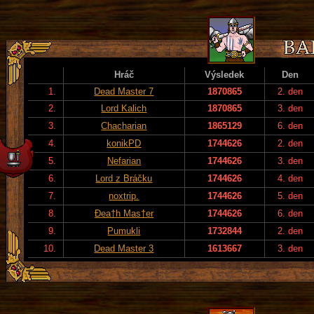
Hráč
Výsledek
Den
1.
Dead Master 7
1870865
2. den
2.
Lord Kalich
1870865
3. den
3.
Chacharian
1865129
6. den
4.
konikPD
1744626
2. den
5.
Nefarian
1744626
3. den
6.
Lord z Bráčku
1744626
4. den
7.
noxtrip.
1744626
5. den
8.
Đea†h Mas†er
1744626
6. den
9.
Pumukli
1732844
2. den
10.
Dead Master 3
1613667
3. den