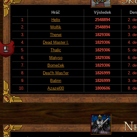
Hráč
Výsledek
Den
1.
Helix
2548894
2. de
2.
Wolfik
2548894
3. de
3.
Therwi
1829306
3. de
4.
Dead Master l.
1829306
4. de
5.
Thalic
1829306
5. de
6.
Matyso
1829306
6. de
7.
Bomeček
1829306
7. de
8.
Dea†h Mas†er
1826999
2. de
9.
Balinn
1826999
3. de
10.
Azazel00
1800606
8. de