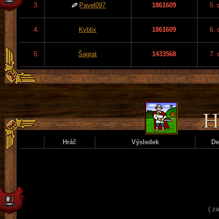
3.
Pavel097
1861609
5. 
4.
Kyblix
1861609
6. 
5.
Šagrat
1433568
7. 
Hráč
Výsledek
D
( z