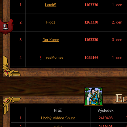
1.
Lomir5
1163330
1. den
2.
Figo1
1163330
2. den
3.
Dar-Kunor
1163330
3. den
TresMontes
4.
1025166
1. den
Hráč
Výsledek
1.
Hodný Vládce Spunt
2419403
2.
eu4ia
2419403