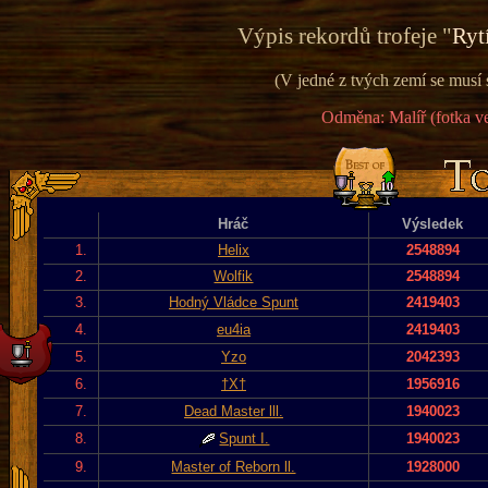
Výpis rekordů trofeje "
Ryt
(V jedné z tvých zemí se musí 
Odměna: Malíř (fotka ve
Hráč
Výsledek
1.
Helix
2548894
2.
Wolfik
2548894
3.
Hodný Vládce Spunt
2419403
4.
eu4ia
2419403
5.
Yzo
2042393
6.
†X†
1956916
7.
Dead Master lll.
1940023
8.
Spunt I.
1940023
9.
Master of Reborn ll.
1928000