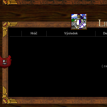
Hráč
Výsledek
D
( z