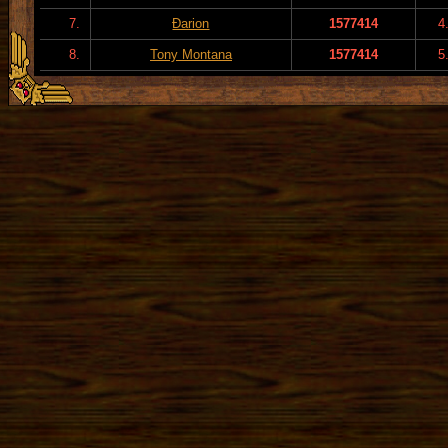
7.
Đarion
1577414
4
8.
Tony Montana
1577414
5