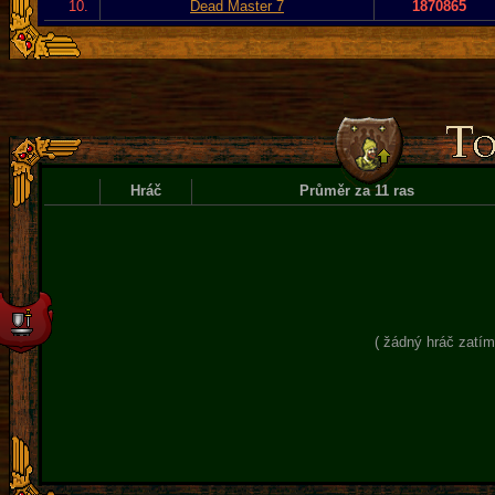
10.
Dead Master 7
1870865
Hráč
Průměr za 11 ras
( žádný hráč zatím