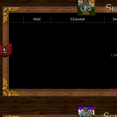
Hráč
Výsledek
D
( z