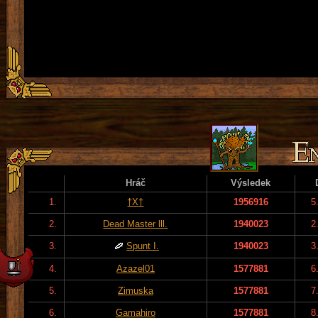
Hráč
Výsledek
1.
†X†
1956916
5
2.
Dead Master lll.
1940023
2
3.
Spunt I.
1940023
3
4.
Azazel01
1577881
6
5.
Zimuska
1577881
7
6.
Gamahiro
1577881
8