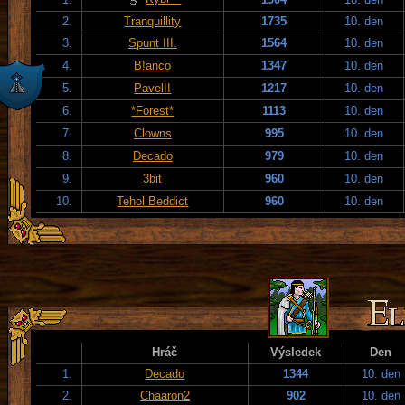
2.
Tranquillity
1735
10. den
3.
Spunt III.
1564
10. den
4.
B!anco
1347
10. den
5.
PavelII
1217
10. den
6.
*Forest*
1113
10. den
7.
Clowns
995
10. den
8.
Decado
979
10. den
9.
3bit
960
10. den
10.
Tehol Beddict
960
10. den
Hráč
Výsledek
Den
1.
Decado
1344
10. den
2.
Chaaron2
902
10. den