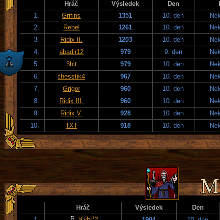
Hráč
Výsledek
Den
1.
Grifins
1351
10. den
Nek
2.
Rebel
1261
10. den
Nek
3.
Ridix II.
1203
10. den
Nek
4.
abadir12
979
9. den
Nek
5.
3bit
979
10. den
Nek
6.
chesstik4
967
10. den
Nek
7.
Grigor
960
10. den
Nek
8.
Ridix III.
960
10. den
Nek
9.
Ridix V.
928
10. den
Nek
10.
†X†
918
10. den
Nek
Hráč
Výsledek
Den
Kýbl™
1.
1904
10. den