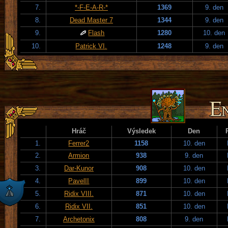
7.
*-F-E-A-R-*
1369
9. den
8.
Dead Master 7
1344
9. den
9.
Flash
1280
10. den
10.
Patrick VI.
1248
9. den
Hráč
Výsledek
Den
1.
Ferrer2
1158
10. den
2.
Armion
938
9. den
3.
Dar-Kunor
908
10. den
4.
PavelII
899
10. den
5.
Ridix VIII.
871
10. den
6.
Ridix VII.
851
10. den
7.
Archetonix
808
9. den