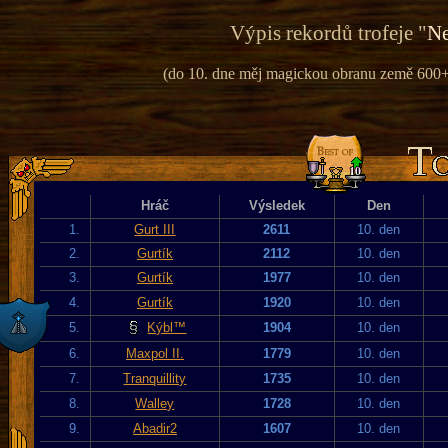
Výpis rekordů trofeje "
Ne
(do 10. dne měj magickou obranu země 600+ 
Hráč
Výsledek
Den
1.
Gurt III
2611
10. den
2.
Gurtík
2112
10. den
3.
Gurtík
1977
10. den
4.
Gurtík
1920
10. den
5.
Kýbl™
1904
10. den
6.
Maxpol II.
1779
10. den
7.
Tranquillity
1735
10. den
8.
Walley
1728
10. den
9.
Abadir2
1607
10. den