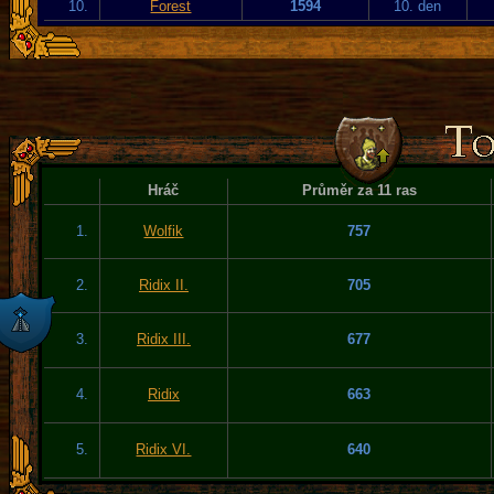
10.
Forest
1594
10. den
Hráč
Průměr za 11 ras
1.
Wolfik
757
2.
Ridix II.
705
3.
Ridix III.
677
4.
Ridix
663
5.
Ridix VI.
640