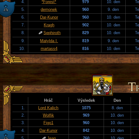
4.
*Forest*
979
10. den
T
5.
demonek
960
9. den
T
6.
Dar-Kunor
960
10. den
T
7.
Kragh
902
10. den
T
8.
Sephiroth
829
10. den
T
9.
Matylda I.
819
9. den
T
10.
martass4
816
10. den
T
Hráč
Výsledek
Den
1.
Lord Kalich
1075
8. den
2.
Wolfik
969
10. den
3.
Figo1
960
10. den
4.
Dar-Kunor
842
10. den
5.
Jean
760
10. den