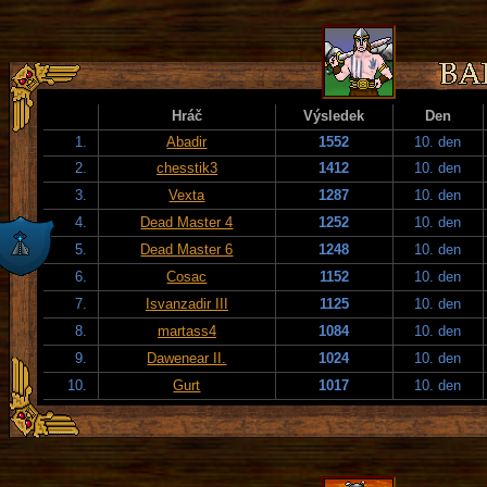
Hráč
Výsledek
Den
1.
Abadir
1552
10. den
2.
chesstik3
1412
10. den
3.
Vexta
1287
10. den
4.
Dead Master 4
1252
10. den
5.
Dead Master 6
1248
10. den
6.
Cosac
1152
10. den
7.
Isvanzadir III
1125
10. den
8.
martass4
1084
10. den
9.
Dawenear II.
1024
10. den
10.
Gurt
1017
10. den