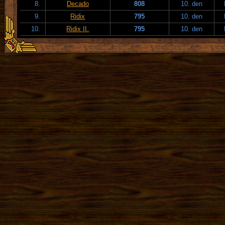
8.
Decado
808
10. den
9.
Ridix
795
10. den
10.
Ridix II.
795
10. den