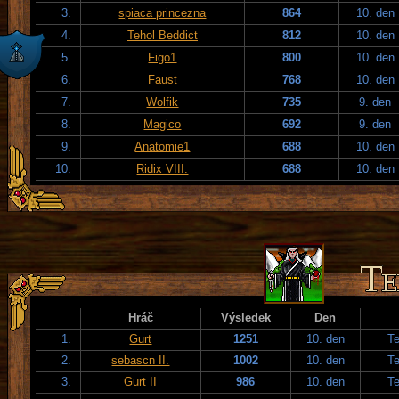
3.
spiaca princezna
864
10. den
4.
Tehol Beddict
812
10. den
5.
Figo1
800
10. den
6.
Faust
768
10. den
7.
Wolfik
735
9. den
8.
Magico
692
9. den
9.
Anatomie1
688
10. den
10.
Ridix VIII.
688
10. den
Hráč
Výsledek
Den
1.
Gurt
1251
10. den
T
2.
sebascn II.
1002
10. den
T
3.
Gurt II
986
10. den
T