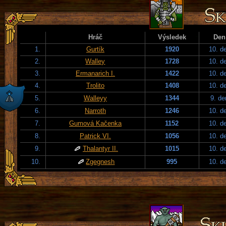
Hráč
Výsledek
Den
1.
Gurtík
1920
10. d
2.
Walley
1728
10. d
3.
Ermanarich I.
1422
10. d
4.
Trolito
1408
10. d
5.
Walleyy
1344
9. de
6.
Narroth
1246
10. d
7.
Gumová Kačenka
1152
10. d
8.
Patrick VI.
1056
10. d
9.
Thalantyr II.
1015
10. d
10.
Zgegnesh
995
10. d