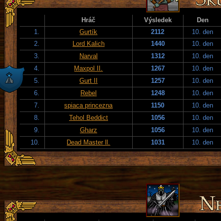
Hráč
Výsledek
Den
1.
Gurtík
2112
10. den
2.
Lord Kalich
1440
10. den
3.
Narval
1312
10. den
4.
Maxpol II.
1267
10. den
5.
Gurt II
1257
10. den
6.
Rebel
1248
10. den
7.
spiaca princezna
1150
10. den
8.
Tehol Beddict
1056
10. den
9.
Gharz
1056
10. den
10.
Dead Master ll.
1031
10. den