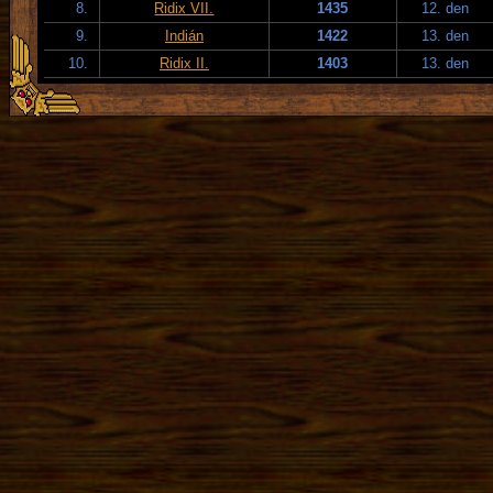
8.
Ridix VII.
1435
12. den
9.
Indián
1422
13. den
10.
Ridix II.
1403
13. den