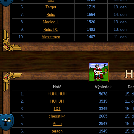
6.
Target
1719
13. den
7.
Ridix
1664
14. den
8.
Magico I.
1526
13. den
9.
Ridix IX.
1493
13. den
10.
Alexstraza
1467
11. den
Hráč
Výsledek
De
1.
HUHUHUH
5078
15. 
2.
HUHUH
3519
11. 
3.
†X†
3349
15. 
4.
chesstik4
2665
15. 
5.
PoLo
2547
15. 
6.
terach
1949
15. 