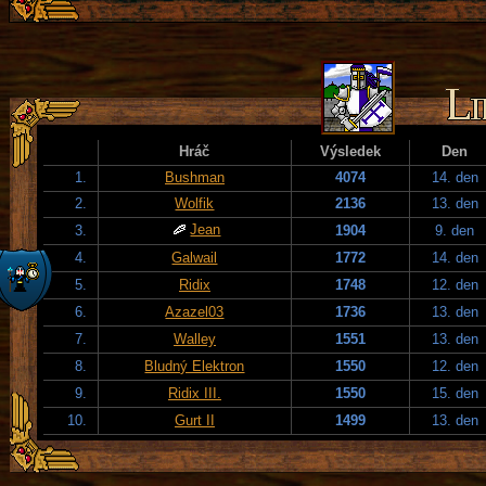
Hráč
Výsledek
Den
1.
Bushman
4074
14. den
2.
Wolfik
2136
13. den
Jean
3.
1904
9. den
4.
Galwail
1772
14. den
5.
Ridix
1748
12. den
6.
Azazel03
1736
13. den
7.
Walley
1551
13. den
8.
Bludný Elektron
1550
12. den
9.
Ridix III.
1550
15. den
10.
Gurt II
1499
13. den