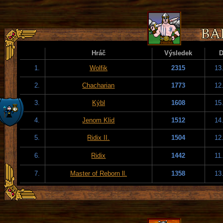
Hráč
Výsledek
1.
Wolfik
2315
13
2.
Chacharian
1773
12
3.
Kýbl
1608
15
4.
Jenom Klid
1512
14
5.
Ridix II.
1504
12
6.
Ridix
1442
11
7.
Master of Reborn ll.
1358
13