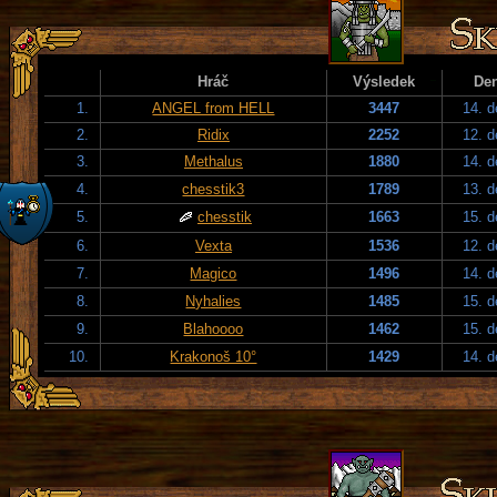
Hráč
Výsledek
De
1.
ANGEL from HELL
3447
14. 
2.
Ridix
2252
12. 
3.
Methalus
1880
14. 
4.
chesstik3
1789
13. 
5.
chesstik
1663
15. 
6.
Vexta
1536
12. 
7.
Magico
1496
14. 
8.
Nyhalies
1485
15. 
9.
Blahoooo
1462
15. 
10.
Krakonoš 10°
1429
14. 