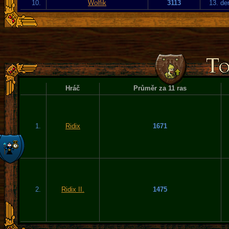
10.
Wolfik
3113
13. de
Hráč
Průměr za 11 ras
1.
Ridix
1671
2.
Ridix II.
1475