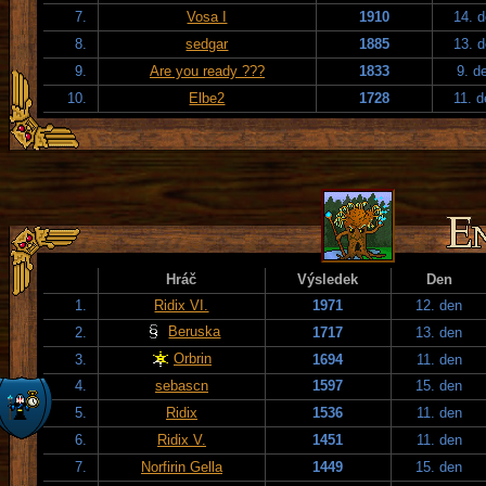
7.
Vosa I
1910
14. 
8.
sedgar
1885
13. 
9.
Are you ready ???
1833
9. d
10.
Elbe2
1728
11. 
Hráč
Výsledek
Den
1.
Ridix VI.
1971
12. den
Beruska
2.
1717
13. den
Orbrin
3.
1694
11. den
4.
sebascn
1597
15. den
5.
Ridix
1536
11. den
6.
Ridix V.
1451
11. den
7.
Norfirin Gella
1449
15. den