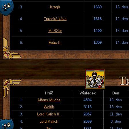
3.
Kragh
1669
13. den
4.
Turecká káva
1618
12. den
5.
MaSSer
1400
15. den
6.
Ridix II.
1359
14. den
Hráč
Výsledek
Den
1.
Alfons Mucha
4594
15. den
2.
Wolfik
3113
13. den
3.
Lord Kalich II.
2857
11. den
4.
Lord Kalich
2069
8. den
5.
3bit
1721
11. den