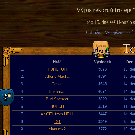
Výpis rekordů trofeje 
(do 15. dne sešli kouzlo
Odměna: Vylepšené sesílá
Hráč
Výsledek
Den
1.
HUHUHUH
5078
15. de
2.
Alfons Mucha
4594
15. de
3.
Cosac
4545
14. de
4.
Bushman
4074
14. de
5.
Bud Spencer
3829
14. de
6.
HUHUH
3519
11. de
7.
ANGEL from HELL
3447
14. de
8.
†X†
3349
15. de
9.
chesstik2
3272
15. de