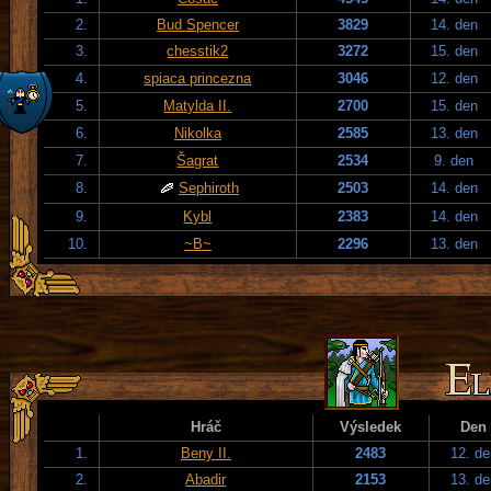
2.
Bud Spencer
3829
14. den
3.
chesstik2
3272
15. den
4.
spiaca princezna
3046
12. den
5.
Matylda II.
2700
15. den
6.
Nikolka
2585
13. den
7.
Šagrat
2534
9. den
8.
Sephiroth
2503
14. den
9.
Kybl
2383
14. den
10.
~B~
2296
13. den
Hráč
Výsledek
Den
1.
Beny II.
2483
12. de
2.
Abadir
2153
13. de