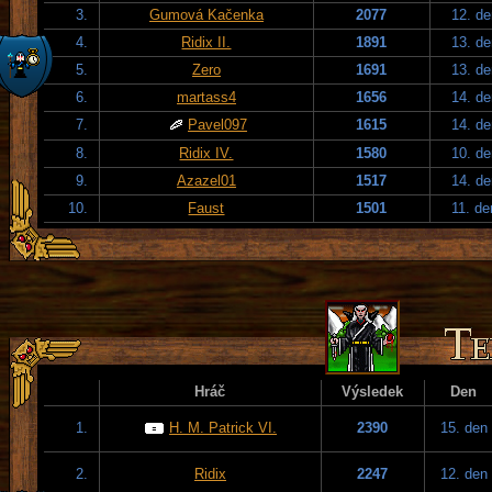
3.
Gumová Kačenka
2077
12. de
4.
Ridix II.
1891
13. de
5.
Zero
1691
13. de
6.
martass4
1656
14. de
7.
Pavel097
1615
14. de
8.
Ridix IV.
1580
10. de
9.
Azazel01
1517
14. de
10.
Faust
1501
11. de
Hráč
Výsledek
Den
1.
H. M. Patrick VI.
2390
15. den
2.
Ridix
2247
12. den