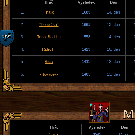
Hráč
Výsledek
Den
1.
Thalic
1689
14. den
2.
*Houbička*
1665
13. den
3.
Tehol Beddict
1558
14. den
4.
Ridix II.
1429
10. den
5.
Ridix
1411
12. den
6.
-Nováček-
1405
13. den
Hráč
Výsledek
Den
1.
Cosac
4545
14. den