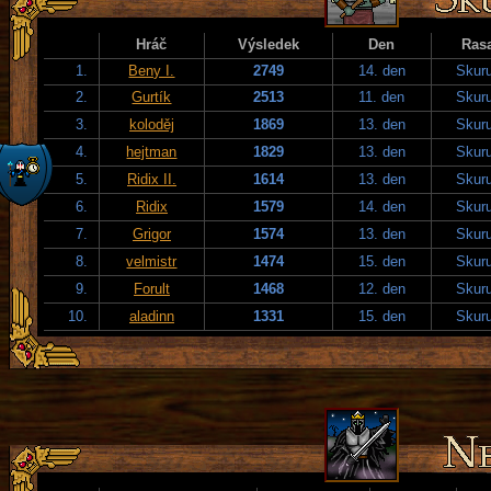
Hráč
Výsledek
Den
Ras
1.
Beny I.
2749
14. den
Skuru
2.
Gurtík
2513
11. den
Skuru
3.
koloděj
1869
13. den
Skuru
4.
hejtman
1829
13. den
Skuru
5.
Ridix II.
1614
13. den
Skuru
6.
Ridix
1579
14. den
Skuru
7.
Grigor
1574
13. den
Skuru
8.
velmistr
1474
15. den
Skuru
9.
Forult
1468
12. den
Skuru
10.
aladinn
1331
15. den
Skuru