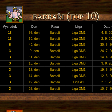
Výsledek
Den
Rasa
Liga
Datu
18
56. den
Barbaři
Liga DM1
4. 8. 2
16
69. den
Barbaři
Liga DM3
2. 9. 2
6
49. den
Barbaři
Liga DM3
30. 5. 
3
9. den
Barbaři
Liga DM3
24. 7. 
3
11. den
Barbaři
Liga DM3
14. 4. 
3
13. den
Barbaři
Liga DM3
3. 8. 2
3
13. den
Barbaři
Liga DM1
19. 5. 
3
14. den
Barbaři
Liga DM3
12. 5. 
3
19. den
Barbaři
Liga A1
2. 1. 2
3
26. den
Barbaři
Liga DM1
10. 7. 