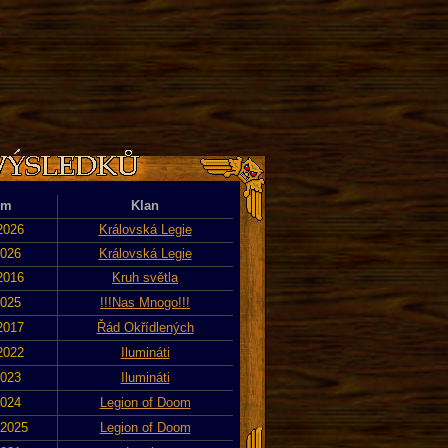
)
um
Klan
 2026
Královská Legie
2026
Královská Legie
 2016
Kruh světla
2025
!!!Nas Mnogo!!!
 2017
Řád Okřídlených
 2022
Ilumináti
2023
Ilumináti
2024
Legion of Doom
 2025
Legion of Doom