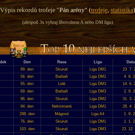
Výpis rekordů trofeje "
Pán arény" (
trofeje
,
statistika
(alespoň 3x vyhraj libovolnou A nebo DM ligu)
dek
Den
Rasa
Liga
Dat
89. den
Skuruti
Liga DM1
23. 7.
56. den
Barbaři
Liga DM1
4. 8. 
55. den
Lidé
Liga DM3
14. 6.
69. den
Barbaři
Liga DM3
2. 9. 
96. den
Skuruti
Liga DM2
31. 3.
94. den
Nekromanti
Liga DM1
28. 4.
298. den
Mágové
Liga A4
1. 9. 
76. den
Skuruti
Liga DM1
1. 1. 
103. den
Skuruti
Liga DM3
23. 12.