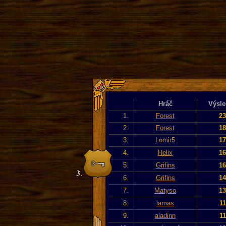
Hráč
Výsle
1.
Forest
23
2.
Forest
18
3.
Lomir5
17
4.
Helix
16
5.
Grifins
16
6.
Grifins
14
7.
Matyso
13
8.
lamas
11
9.
aladinn
11