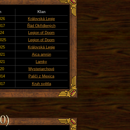
m
Klan
026
Královská Legie
017
Řád Okřídlených
024
Legion of Doom
2025
Legion of Doom
025
Královská Legie
021
Aica amrún
021
Lamky
020
Mysteriarchové
014
Paliči z Mexica
017
Kruh světla