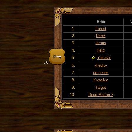
Hráč
1.
Forest
2.
Rebel
3.
lamas
4.
Helix
5.
Yakushi
6.
-Pedro-
7.
demonek
8.
Kyselica
9.
Target
10.
Dead Master 3