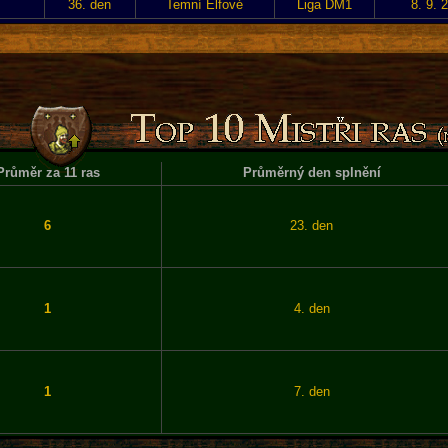
36. den
Temní Elfové
Liga DM1
8. 9. 
Průměr za 11 ras
Průměrný den splnění
6
23. den
1
4. den
1
7. den