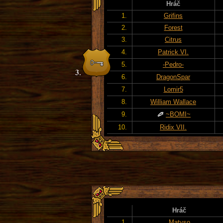
Hráč
1.
Grifins
2.
Forest
3.
Citrus
4.
Patrick VI.
5.
-Pedro-
6.
DragonSpar
7.
Lomir5
8.
William Wallace
9.
~BOMI~
10.
Ridix VII.
Hráč
1.
Matyso