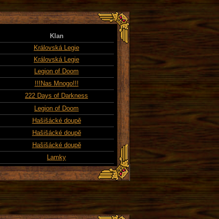
Klan
Královská Legie
Královská Legie
Legion of Doom
!!!Nas Mnogo!!!
222 Days of Darkness
Legion of Doom
Hašišácké doupě
Hašišácké doupě
Hašišácké doupě
Lamky