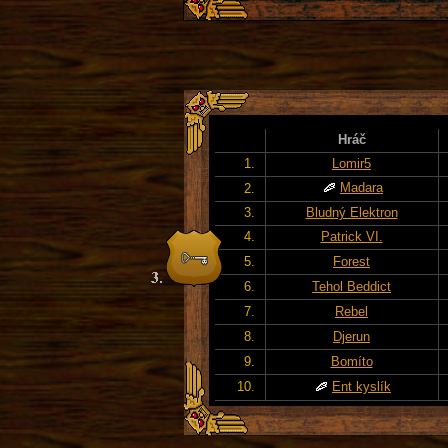
Hráč
1.
Lomir5
Madara
2.
3.
Bludný Elektron
4.
Patrick VI.
5.
Forest
6.
Tehol Beddict
7.
Rebel
8.
Djerun
9.
Bomíto
10.
Ent kyslík