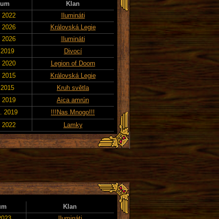
tum
Klan
. 2022
Ilumináti
. 2026
Královská Legie
. 2026
Ilumináti
 2019
Divocí
. 2020
Legion of Doom
. 2015
Královská Legie
 2015
Kruh světla
. 2019
Aica amrún
. 2019
!!!Nas Mnogo!!!
. 2022
Lamky
um
Klan
2023
Ilumináti