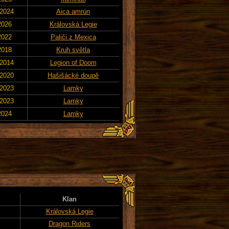
 2024
Aica amrún
2026
Královská Legie
2022
Paliči z Mexica
2018
Kruh světla
 2014
Legion of Doom
 2020
Hašišácké doupě
 2023
Lamky
 2023
Lamky
2024
Lamky
Klan
Královská Legie
Dragon Riders