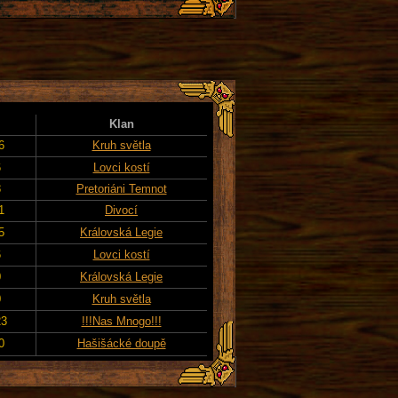
Klan
6
Kruh světla
6
Lovci kostí
8
Pretoriáni Temnot
1
Divocí
5
Královská Legie
6
Lovci kostí
0
Královská Legie
0
Kruh světla
23
!!!Nas Mnogo!!!
0
Hašišácké doupě