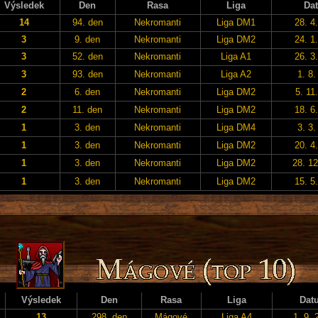
Výsledek
Den
Rasa
Liga
Da
14
94. den
Nekromanti
Liga DM1
28. 4
3
9. den
Nekromanti
Liga DM2
24. 1
3
52. den
Nekromanti
Liga A1
26. 3
3
93. den
Nekromanti
Liga A2
1. 8.
2
6. den
Nekromanti
Liga DM2
5. 11
2
11. den
Nekromanti
Liga DM2
18. 6
1
3. den
Nekromanti
Liga DM4
3. 3.
1
3. den
Nekromanti
Liga DM2
20. 4
1
3. den
Nekromanti
Liga DM2
28. 12
1
3. den
Nekromanti
Liga DM2
15. 5
Výsledek
Den
Rasa
Liga
Dat
13
298. den
Mágové
Liga A4
1. 9. 