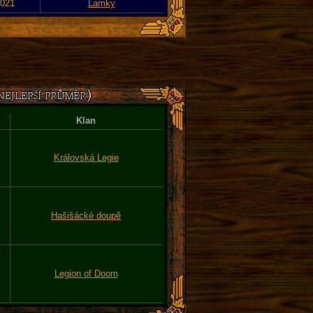
2021
Lamky
Klan
Královská Legie
Hašišácké doupě
Legion of Doom