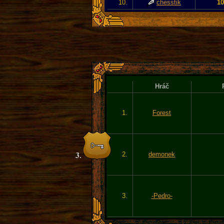
10.
chesstik
10
Hráč
1.
Forest
2.
demonek
3.
-Pedro-