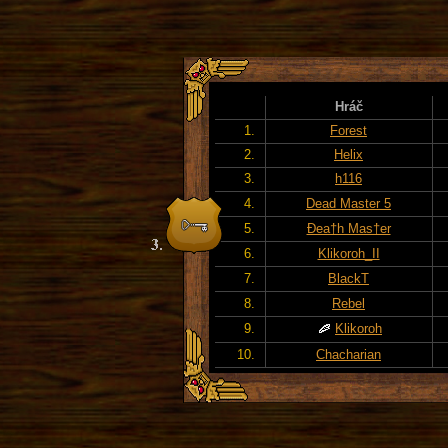
Hráč
1.
Forest
2.
Helix
3.
h116
4.
Dead Master 5
5.
Đea†h Mas†er
6.
Klikoroh_II
7.
BlackT
8.
Rebel
9.
Klikoroh
10.
Chacharian