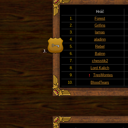
Hráč
1.
Forest
2.
Grifins
3.
lamas
4.
aladinn
5.
Rebel
6.
Balinn
7.
chesstik2
8.
Lord Kalich
9.
TresMontes
10.
BloodTears