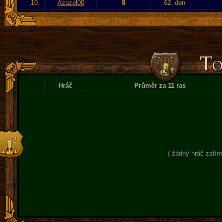
10.
Azazel00
8
62. den
Hráč
Průměr za 11 ras
( žádný hráč zatím