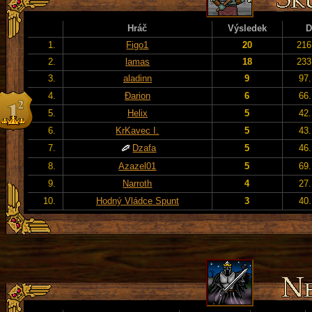
Hráč
Výsledek
D
1.
Figo1
20
216
2.
lamas
18
233
3.
aladinn
9
97.
4.
Đarion
6
66.
5.
Helix
5
42.
6.
KrKavec I.
5
43.
7.
Dzafa
5
46.
8.
Azazel01
5
69.
9.
Narroth
4
27.
10.
Hodný Vládce Spunt
3
40.