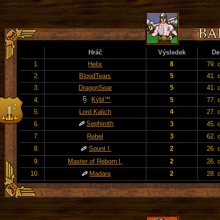
Hráč
Výsledek
De
1.
Helix
8
79. 
2.
BloodTears
5
41. 
3.
DragonSpar
5
41. 
Kýbl™
4.
5
77. 
5.
Lord Kalich
4
27. 
Sephiroth
6.
3
45. 
7.
Rebel
3
62. 
8.
Spunt I.
2
26. 
9.
Master of Reborn l.
2
26. 
10.
Madara
2
28. 