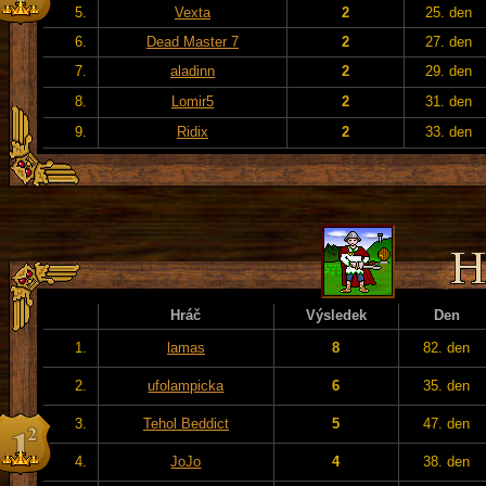
5.
Vexta
2
25. den
6.
Dead Master 7
2
27. den
7.
aladinn
2
29. den
8.
Lomir5
2
31. den
9.
Ridix
2
33. den
Hráč
Výsledek
Den
1.
lamas
8
82. den
2.
ufolampicka
6
35. den
3.
Tehol Beddict
5
47. den
4.
JoJo
4
38. den