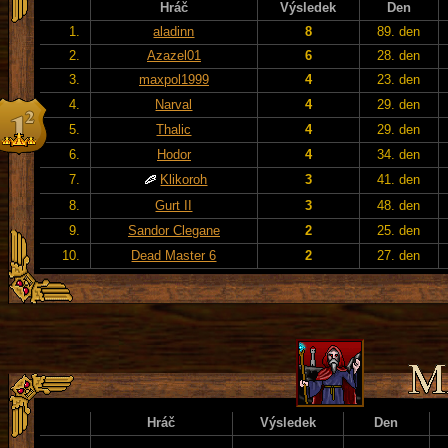
Hráč
Výsledek
Den
1.
aladinn
8
89. den
2.
Azazel01
6
28. den
3.
maxpol1999
4
23. den
4.
Narval
4
29. den
5.
Thalic
4
29. den
6.
Hodor
4
34. den
7.
Klikoroh
3
41. den
8.
Gurt II
3
48. den
9.
Sandor Clegane
2
25. den
10.
Dead Master 6
2
27. den
Hráč
Výsledek
Den