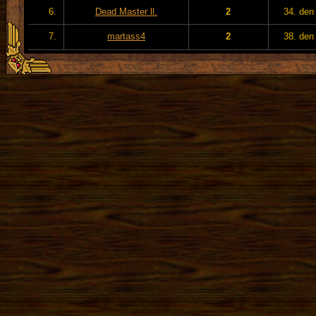
6.
Dead Master ll.
2
34. den
7.
martass4
2
38. den