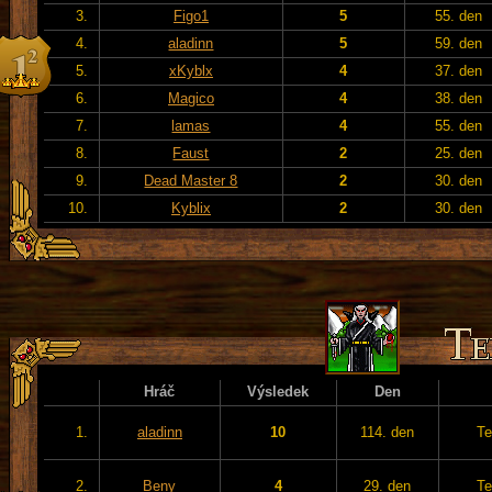
3.
Figo1
5
55. den
4.
aladinn
5
59. den
5.
xKyblx
4
37. den
6.
Magico
4
38. den
7.
lamas
4
55. den
8.
Faust
2
25. den
9.
Dead Master 8
2
30. den
10.
Kyblix
2
30. den
Hráč
Výsledek
Den
1.
aladinn
10
114. den
Te
2.
Beny
4
29. den
Te