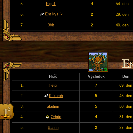
5.
Figo1
4
54. den
Ent kyslík
6.
2
29. den
7.
3bit
2
40. den
Hráč
Výsledek
Den
1.
Helix
7
69. den
2.
Klikoroh
5
45. den
3.
aladinn
5
50. den
4.
Orbrin
4
31. den
5.
Balinn
2
27. den