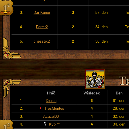
3.
Dar-Kunor
3
57. den
Te
4.
Ferrer2
2
34. den
Te
5.
chesstik2
2
36. den
Te
Hráč
Výsledek
Den
1.
Djerun
6
61. den
2.
TresMontes
4
28. den
3.
Azazel00
4
32. den
4.
Kýbl™
4
34. den