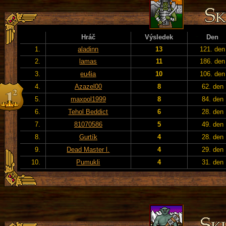
Hráč
Výsledek
Den
1.
aladinn
13
121. den
2.
lamas
11
186. den
3.
eu4ia
10
106. den
4.
Azazel00
8
62. den
5.
maxpol1999
8
84. den
6.
Tehol Beddict
6
28. den
7.
81070586
5
49. den
8.
Gurtík
4
28. den
9.
Dead Master l.
4
29. den
10.
Pumukli
4
31. den