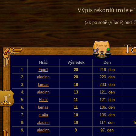
Výpis rekordů trofeje 
(2x po sobě (v řadě) buď č
Hráč
Výsledek
Den
1.
Figo1
20
216. den
2.
aladinn
20
220. den
3.
lamas
18
233. den
4.
aladinn
13
121. den
5.
Helix
11
121. den
6.
lamas
11
186. den
7.
eu4ia
10
106. den
8.
aladinn
10
114. den
T
9.
aladinn
9
97. den