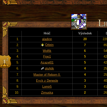
Hráč
Výsledek
1.
aladinn
20
22
Orbrin
2.
7
85
3.
Wolfik
6
54
4.
Figo1
5
42
5.
Azazel01
5
42
6.
pluhtik
4
25
7.
Master of Reborn ll.
4
25
8.
Eyck z Denesle
3
40
9.
Lomir5
3
41
10.
Zimuska
2
26