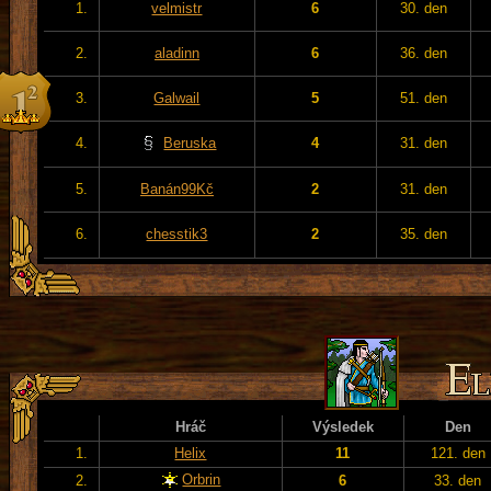
1.
velmistr
6
30. den
2.
aladinn
6
36. den
3.
Galwail
5
51. den
4.
Beruska
4
31. den
5.
Banán99Kč
2
31. den
6.
chesstik3
2
35. den
Hráč
Výsledek
Den
1.
Helix
11
121. den
Orbrin
2.
6
33. den