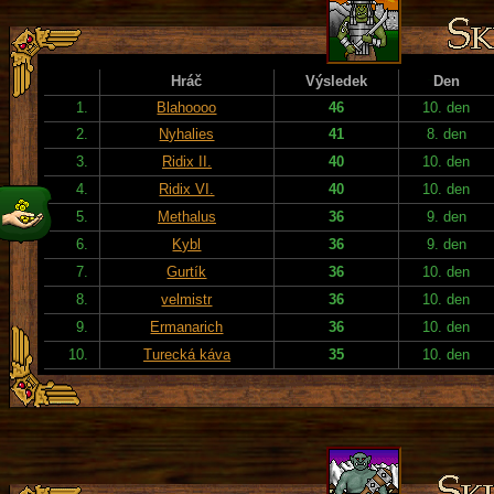
Hráč
Výsledek
Den
1.
Blahoooo
46
10. den
2.
Nyhalies
41
8. den
3.
Ridix II.
40
10. den
4.
Ridix VI.
40
10. den
5.
Methalus
36
9. den
6.
Kybl
36
9. den
7.
Gurtík
36
10. den
8.
velmistr
36
10. den
9.
Ermanarich
36
10. den
10.
Turecká káva
35
10. den