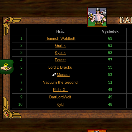
Hráč
Výsledek
1.
Heinrich Waldbott
69
2.
Gurtík
63
3.
Kyblík
62
4.
Forest
57
5.
Lord z Bráčku
55
6.
Madara
53
7.
Vacuum the Second
51
8.
Ridix XI.
49
9.
DartLordWolf
49
10.
Kýbl
48