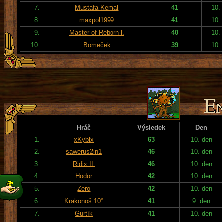
7.
Mustafa Kemal
41
10.
8.
maxpol1999
41
10.
9.
Master of Reborn l.
40
10.
10.
Bomeček
39
10.
Hráč
Výsledek
Den
1.
xKyblx
63
10. den
2.
sawerus2in1
46
10. den
3.
Ridix II.
46
10. den
4.
Hodor
42
10. den
5.
Zero
42
10. den
6.
Krakonoš 10°
41
9. den
7.
Gurtík
41
10. den