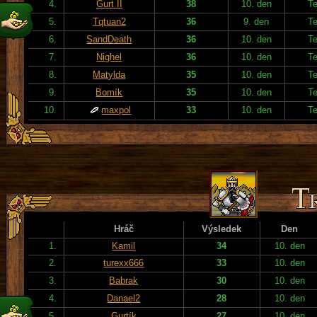
4.
Gurt II
38
10. den
T
5.
Tqtuan2
36
9. den
T
6.
SandDeath
36
10. den
T
7.
Nighel
36
10. den
T
8.
Matylda
35
10. den
T
9.
Bomík
35
10. den
T
10.
maxpol
33
10. den
T
Hráč
Výsledek
Den
1.
Kamil
34
10. den
2.
turexx666
33
10. den
3.
Babrak
30
10. den
4.
Danael2
28
10. den
5.
Gurtík
27
10. den