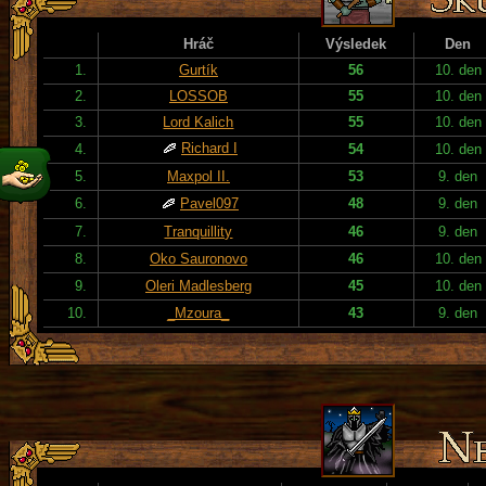
Hráč
Výsledek
Den
1.
Gurtík
56
10. den
2.
LOSSOB
55
10. den
3.
Lord Kalich
55
10. den
Richard I
4.
54
10. den
5.
Maxpol II.
53
9. den
6.
Pavel097
48
9. den
7.
Tranquillity
46
9. den
8.
Oko Sauronovo
46
10. den
9.
Oleri Madlesberg
45
10. den
10.
_Mzoura_
43
9. den