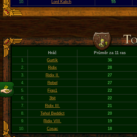
10.
Lord Kalich
55
Hráč
Průměr za 11 ras
1.
Gurtík
36
2.
Ridix
28
3.
Ridix II.
27
4.
Rebel
27
5.
Figo1
22
6.
3bit
22
7.
Ridix III.
21
8.
Tehol Beddict
20
9.
Ridix VIII.
19
10.
Cosac
18