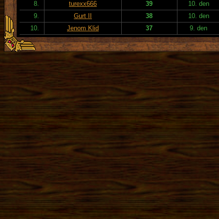
8.
turexx666
39
10. den
9.
Gurt II
38
10. den
10.
Jenom Klid
37
9. den