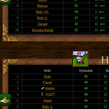
6.
Matyso
26
10. den
7.
Ridix VII.
24
9. den
8.
Ridix II.
23
10. den
9.
Danael
22
10. den
10.
Mustafa Kemal
22
10. den
Hráč
Výsledek
D
1.
Ridix
55
10.
2.
PavelI
49
10.
draken
3.
49
10.
Kýbl™
4.
48
10.
5.
Rebel
44
10.
6.
Ridix V.
42
10.