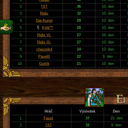
2.
†X†
36
10. den
3.
Ridix
32
10. den
4.
Dar-Kunor
28
10. den
5.
Kýbl™
28
10. den
6.
Ridix VI.
27
10. den
7.
Ridix III.
27
10. den
8.
chesstik4
24
10. den
9.
PavelII
22
9. den
10.
Gurtík
21
10. den
Hráč
Výsledek
Den
1.
Faust
37
10. den
2.
†X†
32
9. den