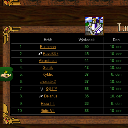
Hráč
Výsledek
Den
1.
Bushman
50
10. den
Pavel097
2.
45
10. den
3.
Alexstraza
44
10. den
4.
Gurtík
42
10. den
5.
Kyblix
37
8. den
6.
chesstik2
37
10. den
7.
Kýbl™
36
10. den
8.
Delarius
35
10. den
9.
Ridix III.
33
9. den
10.
Ridix VI.
33
10. den