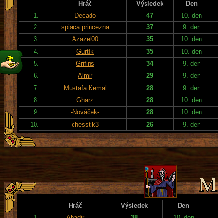
Hráč
Výsledek
Den
1.
Decado
47
10. den
2.
spiaca princezna
37
9. den
3.
Azazel00
35
10. den
4.
Gurtík
35
10. den
5.
Grifins
34
9. den
6.
Almir
29
9. den
7.
Mustafa Kemal
28
9. den
8.
Gharz
28
10. den
9.
-Nováček-
28
10. den
10.
chesstik3
26
9. den
Hráč
Výsledek
Den
1.
Abadir
38
10. den