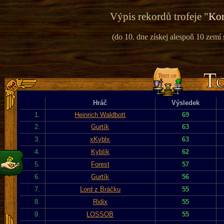
Výpis rekordů trofeje "
Kor
(do 10. dne získej alespoň 10 zemí
Hráč
Výsledek
1.
Heinrich Waldbott
69
2.
Gurtík
63
3.
xKyblx
63
4.
Kyblík
62
5.
Forest
57
6.
Gurtík
56
7.
Lord z Bráčku
55
8.
Ridix
55
9.
LOSSOB
55