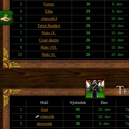
3.
Forest
30
9. den
4.
Elbe
29
9. den
5.
chesstik3
28
10. den
6.
Tehol Beddict
28
10. den
7.
Ridix IX.
28
10. den
8.
Cruel destin
26
10. den
9.
Ridix VIII.
26
10. den
10.
Ridix III.
26
10. den
Hráč
Výsledek
Den
1.
Gurt
45
10. den
T
chesstik
2.
39
10. den
T
3.
demonek
38
8. den
T