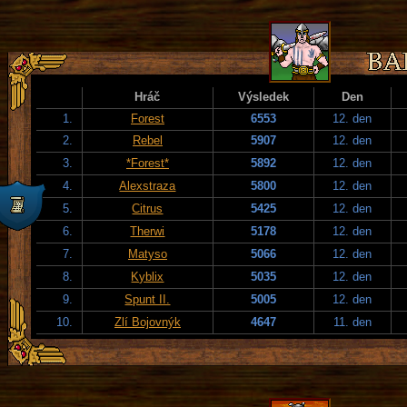
Hráč
Výsledek
Den
1.
Forest
6553
12. den
2.
Rebel
5907
12. den
3.
*Forest*
5892
12. den
4.
Alexstraza
5800
12. den
5.
Citrus
5425
12. den
6.
Therwi
5178
12. den
7.
Matyso
5066
12. den
8.
Kyblix
5035
12. den
9.
Spunt II.
5005
12. den
10.
Zlí Bojovnýk
4647
11. den