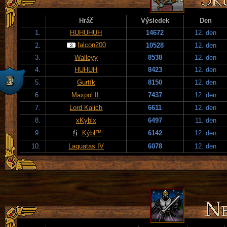
Hráč
Výsledek
Den
1.
HUHUHUH
14672
12. den
falcon200
2.
10528
12. den
3.
Walleyy
8538
12. den
4.
HUHUH
8423
12. den
5.
Gurtík
8150
12. den
6.
Maxpol II.
7437
12. den
7.
Lord Kalich
6611
12. den
8.
xKyblx
6497
11. den
9.
Kýbl™
6142
12. den
10.
Laquatas IV
6078
12. den