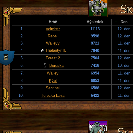
Hráč
Výsledek
Den
1.
velmistr
11113
12. den
2.
Rebel
9598
12. den
3.
Walleyy
8721
11. den
Thalantyr II.
4.
7940
11. den
5.
Forest 2
7504
12. den
6.
Beruska
7418
10. den
7.
Walley
6954
11. den
8.
Kýbl
6853
11. den
9.
Sentinel
6588
12. den
10.
Turecká káva
6422
11. den