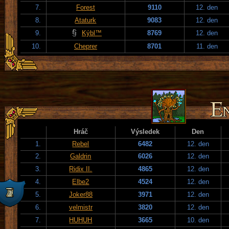
7.
Forest
9110
12. den
8.
Ataturk
9083
12. den
9.
Kýbl™
8769
12. den
10.
Cheprer
8701
11. den
Hráč
Výsledek
Den
1.
Rebel
6482
12. den
2.
Galdrin
6026
12. den
3.
Ridix II.
4865
12. den
4.
Elbe2
4524
12. den
5.
Joker88
3971
12. den
6.
velmistr
3820
12. den
7.
HUHUH
3665
10. den