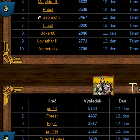
4.
Matylda III.
3632
12. den
Temní
5.
Rebel
3536
12. den
Temní
6.
Sephiroth
3467
12. den
Temní
7.
Elbe2
3020
12. den
Temní
8.
Joker88
2840
11. den
Temní
9.
Loviathar II.
2771
12. den
Temní
10.
Archetonix
2706
12. den
Temní
Hráč
Výsledek
Den
1.
pm44
5754
12. den
2.
Forest
4487
12. den
3.
Figo1
3817
12. den
4.
pm444
3512
12. den
5.
Turecká káva
3405
12. den