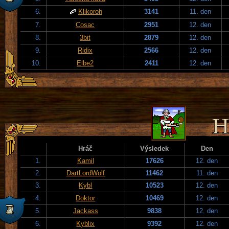
6.
Klikoroh
3141
11. den
7.
Cosac
2951
12. den
8.
3bit
2879
12. den
9.
Ridix
2566
12. den
10.
Elbe2
2411
12. den
Hráč
Výsledek
Den
1.
Kamil
17626
12. den
2.
DartLordWolf
11462
11. den
3.
Kybl
10523
12. den
4.
Doktor
10469
12. den
5.
Jackass
9838
12. den
6.
Kyblix
9392
12. den