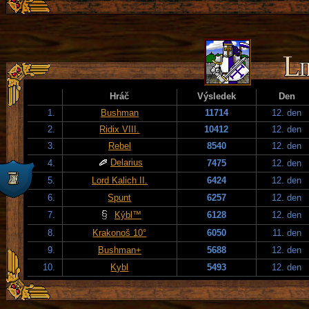
Hráč
Výsledek
Den
1.
Bushman
11714
12. den
2.
Ridix VIII.
10412
12. den
3.
Rebel
8540
12. den
Delarius
4.
7475
12. den
5.
Lord Kalich II.
6424
12. den
6.
Spunt
6257
12. den
7.
Kýbl™
6128
12. den
8.
Krakonoš 10°
6050
11. den
9.
Bushman+
5688
12. den
10.
Kybl
5493
12. den