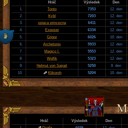
Hráč
Výsledek
Den
1.
Tonto
7353
12. den
2.
Kybl
7203
12. den
3.
spiaca princezna
6411
12. den
4.
Exposer
6334
12. den
5.
Grigor
6026
10. den
6.
Archetonix
5933
12. den
7.
Magico I.
5553
12. den
8.
Wolfik
5323
12. den
9.
Helmut von Sajrajt
5250
9. den
10.
Klikoroh
5204
10. den
Hráč
Výsledek
Den
Dzafa
1.
6035
12. den