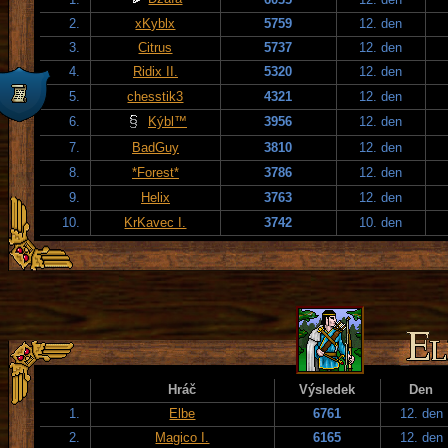
2.
xKyblx
5759
12. den
3.
Citrus
5737
12. den
4.
Ridix II.
5320
12. den
5.
chesstik3
4321
12. den
6.
Kýbl™
3956
12. den
7.
BadGuy
3810
12. den
8.
*Forest*
3786
12. den
9.
Helix
3763
12. den
10.
KrKavec I.
3742
10. den
Hráč
Výsledek
Den
1.
Elbe
6761
12. den
2.
Magico I.
6165
12. den