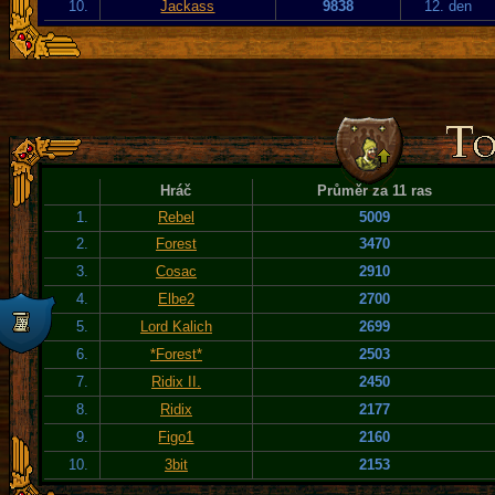
10.
Jackass
9838
12. den
Hráč
Průměr za 11 ras
1.
Rebel
5009
2.
Forest
3470
3.
Cosac
2910
4.
Elbe2
2700
5.
Lord Kalich
2699
6.
*Forest*
2503
7.
Ridix II.
2450
8.
Ridix
2177
9.
Figo1
2160
10.
3bit
2153