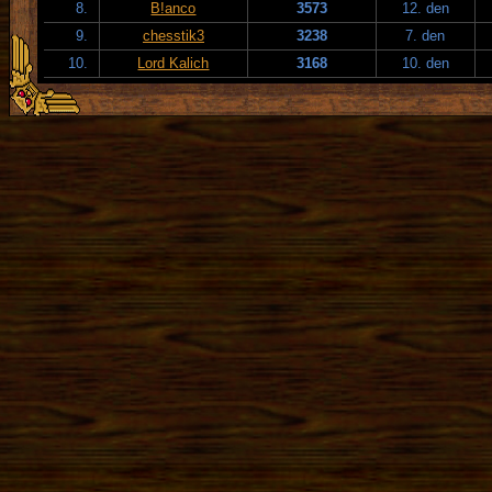
8.
B!anco
3573
12. den
9.
chesstik3
3238
7. den
10.
Lord Kalich
3168
10. den