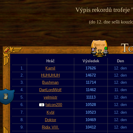
Výpis rekordů trofeje 
(do 12. dne sešli kouzlo
Hráč
Výsledek
Den
1.
Kamil
17626
12. den
2.
HUHUHUH
14672
12. den
3.
Bushman
11714
12. den
4.
DartLordWolf
11462
11. den
5.
velmistr
11113
12. den
6.
falcon200
10528
12. den
7.
Kybl
10523
12. den
8.
Doktor
10469
12. den
9.
Ridix VIII.
10412
12. den