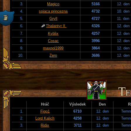
3.
Magico
5166
12. den
4.
spiaca princezna
4732
10. den
5.
Gryll
4727
11. den
6.
Thalantyr II.
4326
12. den
7.
Kyblix
4257
12. den
8.
Cosac
3996
12. den
9.
maxpol1999
3864
12. den
10.
Zero
3686
12. den
Hráč
Výsledek
Den
R
1.
Figo1
6710
12. den
Temní
2.
Lord Kalich
4258
12. den
Temní
3.
Ridix
3711
12. den
Temní