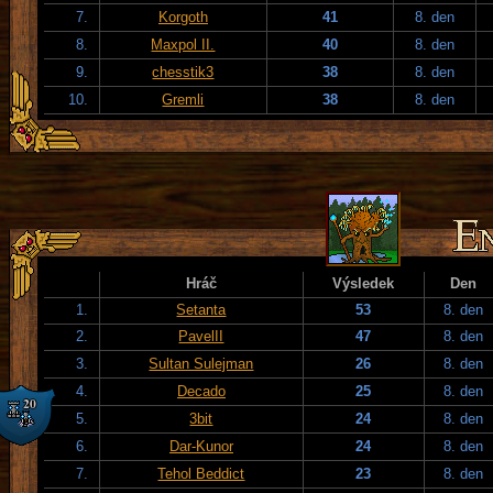
7.
Korgoth
41
8. den
8.
Maxpol II.
40
8. den
9.
chesstik3
38
8. den
10.
Gremli
38
8. den
Hráč
Výsledek
Den
1.
Setanta
53
8. den
2.
PavelII
47
8. den
3.
Sultan Sulejman
26
8. den
4.
Decado
25
8. den
5.
3bit
24
8. den
6.
Dar-Kunor
24
8. den
7.
Tehol Beddict
23
8. den