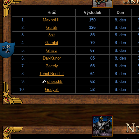
Hráč
Výsledek
Den
1.
Maxpol II.
150
8. den
2.
Gurtík
126
8. den
3.
3bit
85
8. den
4.
Gambit
70
8. den
5.
Gharz
67
8. den
6.
Dar-Kunor
65
8. den
7.
Pacely
65
8. den
8.
Tehol Beddict
64
8. den
9.
chesstik
62
8. den
10.
Godyell
52
8. den