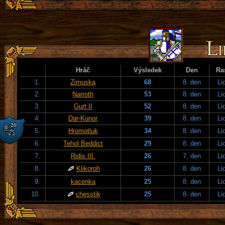
Hráč
Výsledek
Den
Ra
1.
Zimuska
68
8. den
Li
2.
Narroth
53
8. den
Li
3.
Gurt II
52
8. den
Li
4.
Dar-Kunor
39
8. den
Li
5.
Hromotluk
34
8. den
Li
6.
Tehol Beddict
29
8. den
Li
7.
Ridix III.
26
7. den
Li
8.
Klikoroh
26
8. den
Li
9.
kacenka
25
8. den
Li
10.
chesstik
25
8. den
Li