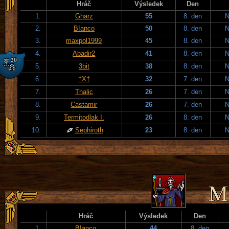
Hráč
Výsledek
Den
1.
Gharz
55
8. den
N
2.
B!anco
50
8. den
N
3.
maxpol1999
45
8. den
N
4.
Abadir2
41
8. den
N
5.
3bit
38
8. den
N
6.
†X†
32
7. den
N
7.
Thalic
26
7. den
N
8.
Castamir
26
7. den
N
9.
Termitodlak I.
26
8. den
N
10.
Sephiroth
23
8. den
N
Hráč
Výsledek
Den
1.
B!anco
44
8. den