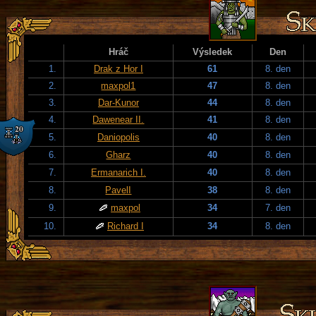
Hráč
Výsledek
Den
1.
Drak z Hor I
61
8. den
2.
maxpol1
47
8. den
3.
Dar-Kunor
44
8. den
4.
Dawenear II.
41
8. den
5.
Daniopolis
40
8. den
6.
Gharz
40
8. den
7.
Ermanarich I.
40
8. den
8.
PavelI
38
8. den
9.
maxpol
34
7. den
10.
Richard I
34
8. den