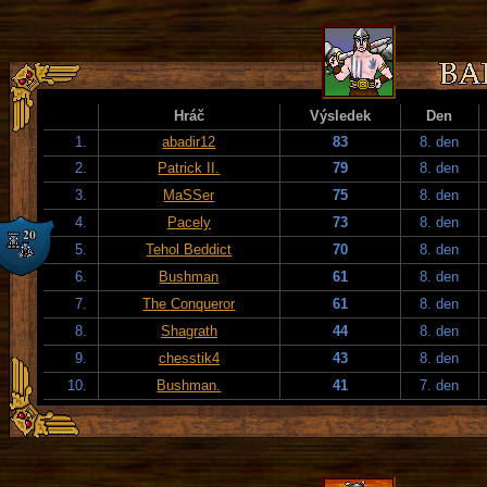
Hráč
Výsledek
Den
1.
abadir12
83
8. den
2.
Patrick II.
79
8. den
3.
MaSSer
75
8. den
4.
Pacely
73
8. den
5.
Tehol Beddict
70
8. den
6.
Bushman
61
8. den
7.
The Conqueror
61
8. den
8.
Shagrath
44
8. den
9.
chesstik4
43
8. den
10.
Bushman.
41
7. den