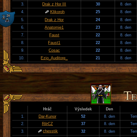
3.
Drak z Hor III
30
8. den
4.
Klikoroh
25
8. den
5.
Drak z Hor
24
8. den
6.
Anatomie1
23
8. den
7.
Faust
22
8. den
8.
Faust1
22
8. den
9.
Cosac
22
8. den
10.
Ezio_Auditore_
21
8. den
Hráč
Výsledek
Den
1.
Dar-Kunor
52
8. den
Tem
2.
RilrCZ
37
8. den
Tem
chesstik
3.
32
8. den
Tem