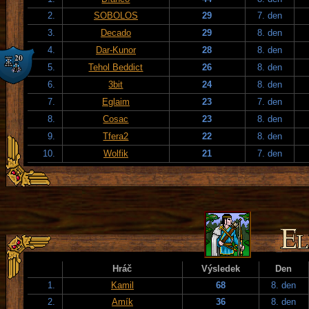
2.
SOBOLOS
29
7. den
3.
Decado
29
8. den
4.
Dar-Kunor
28
8. den
5.
Tehol Beddict
26
8. den
6.
3bit
24
8. den
7.
Eglaim
23
7. den
8.
Cosac
23
8. den
9.
Tfera2
22
8. den
10.
Wolfik
21
7. den
Hráč
Výsledek
Den
1.
Kamil
68
8. den
2.
Amík
36
8. den