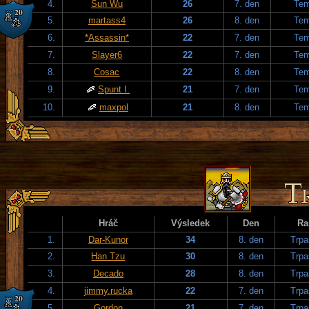
4.
Sun Wu
26
7. den
Tem
5.
martass4
26
8. den
Tem
6.
*Assassin*
22
7. den
Tem
7.
Slayer6
22
7. den
Tem
8.
Cosac
22
8. den
Tem
9.
Spunt I.
21
7. den
Tem
10.
maxpol
21
8. den
Tem
Hráč
Výsledek
Den
Ra
1.
Dar-Kunor
34
8. den
Trpa
2.
Han Tzu
30
8. den
Trpa
3.
Decado
28
8. den
Trpa
4.
jimmy.rucka
22
7. den
Trpa
5.
Gordon
21
7. den
Trpa