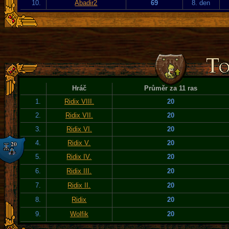
10.
Abadir2
69
8. den
Hráč
Průměr za 11 ras
1.
Ridix VIII.
20
2.
Ridix VII.
20
3.
Ridix VI.
20
4.
Ridix V.
20
5.
Ridix IV.
20
6.
Ridix III.
20
7.
Ridix II.
20
8.
Ridix
20
9.
Wolfik
20