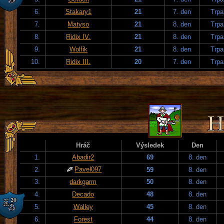
6.
Stakary1
21
7. den
Trpa
7.
Matyso
21
8. den
Trpa
8.
Ridix IV.
21
8. den
Trpa
9.
Wolfik
21
8. den
Trpa
10.
Ridix III.
20
7. den
Trpa
Hráč
Výsledek
Den
1.
Abadir2
69
8. den
Pavel097
2.
59
8. den
3.
darkgarm
50
8. den
4.
Decado
48
8. den
5.
Walley
45
8. den
6.
Forest
44
8. den