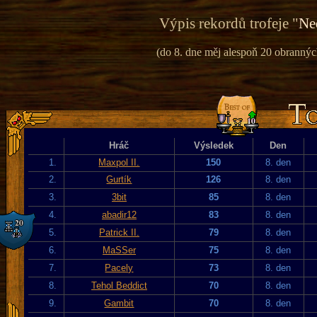
Výpis rekordů trofeje "
Ne
(do 8. dne měj alespoň 20 obranných
Hráč
Výsledek
Den
1.
Maxpol II.
150
8. den
2.
Gurtík
126
8. den
3.
3bit
85
8. den
4.
abadir12
83
8. den
5.
Patrick II.
79
8. den
6.
MaSSer
75
8. den
7.
Pacely
73
8. den
8.
Tehol Beddict
70
8. den
9.
Gambit
70
8. den