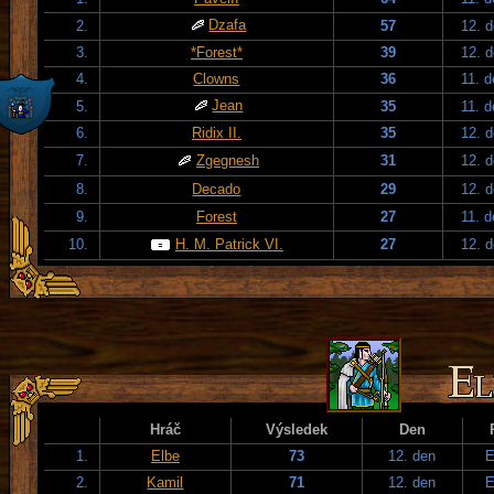
Dzafa
2.
57
12. 
3.
*Forest*
39
12. 
4.
Clowns
36
11. 
Jean
5.
35
11. 
6.
Ridix II.
35
12. 
7.
Zgegnesh
31
12. 
8.
Decado
29
12. 
9.
Forest
27
11. 
10.
H. M. Patrick VI.
27
12. 
Hráč
Výsledek
Den
1.
Elbe
73
12. den
E
2.
Kamil
71
12. den
E