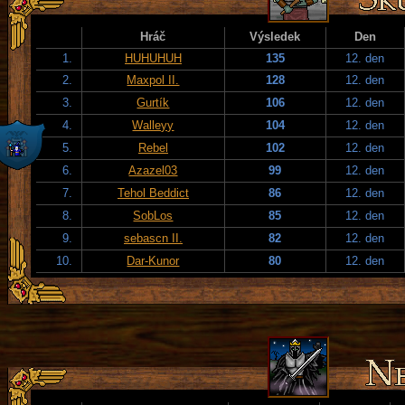
Hráč
Výsledek
Den
1.
HUHUHUH
135
12. den
2.
Maxpol II.
128
12. den
3.
Gurtík
106
12. den
4.
Walleyy
104
12. den
5.
Rebel
102
12. den
6.
Azazel03
99
12. den
7.
Tehol Beddict
86
12. den
8.
SobLos
85
12. den
9.
sebascn II.
82
12. den
10.
Dar-Kunor
80
12. den