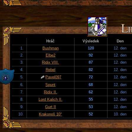
Hráč
Výsledek
Den
1.
Bushman
120
12. den
2.
Elbe2
92
12. den
3.
Ridix VIII.
87
12. den
4.
Rebel
82
12. den
5.
Pavel097
72
12. den
6.
Spunt
68
12. den
7.
Ridix II.
62
12. den
8.
Lord Kalich II.
55
12. den
9.
Gurt II
53
12. den
10.
Krakonoš 10°
52
10. den