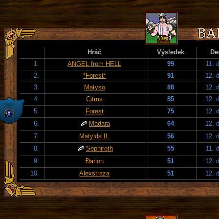
Hráč
Výsledek
De
1.
ANGEL from HELL
99
11. 
2.
*Forest*
91
12. 
3.
Matyso
88
12. 
4.
Citrus
85
12. 
5.
Forest
75
12. 
6.
Madara
64
12. 
7.
Matylda II.
56
12. 
8.
Sephiroth
55
11. 
9.
Đarion
51
12. 
10.
Alexstraza
51
12. 