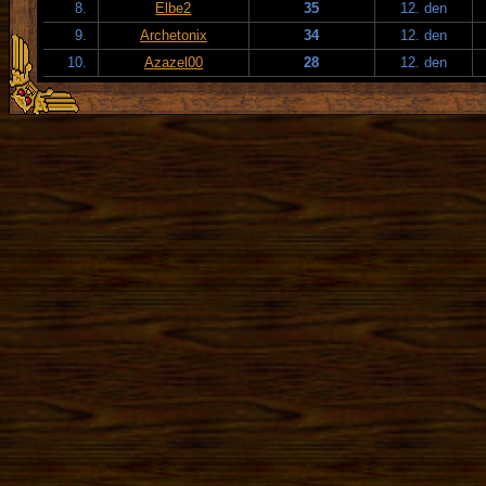
8.
Elbe2
35
12. den
9.
Archetonix
34
12. den
10.
Azazel00
28
12. den