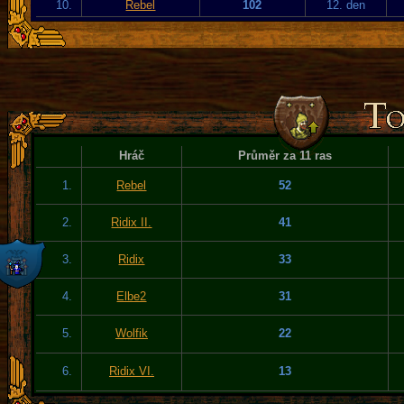
10.
Rebel
102
12. den
Hráč
Průměr za 11 ras
1.
Rebel
52
2.
Ridix II.
41
3.
Ridix
33
4.
Elbe2
31
5.
Wolfik
22
6.
Ridix VI.
13