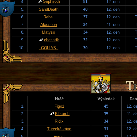
Sephiroth
4.
51
12. den
T
5.
SandDeath
40
12. den
T
6.
Rebel
37
12. den
T
7.
Alassëon
34
11. den
T
8.
Matyso
34
12. den
T
9.
chesstik
32
12. den
T
10.
_GOLIAS_
30
12. den
T
Hráč
Výsledek
Den
1.
Figo1
45
12. d
Klikoroh
2.
35
11. d
3.
Ridix
34
12. d
4.
Turecká káva
31
12. d
5.
Forest
31
12. d