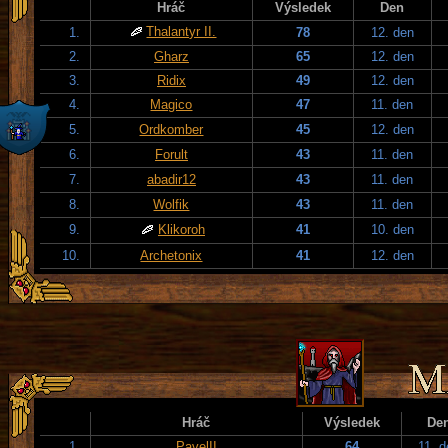
Hráč
Výsledek
Den
Thalantyr II.
1.
78
12. den
2.
Gharz
65
12. den
3.
Ridix
49
12. den
4.
Magico
47
11. den
5.
Ordkomber
45
12. den
6.
Forult
43
11. den
7.
abadir12
43
11. den
8.
Wolfik
43
11. den
9.
Klikoroh
41
10. den
10.
Archetonix
41
12. den
Hráč
Výsledek
De
1.
PavelII
64
11. 