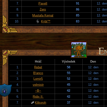
7.
PavelI
91
12. den
8.
Zero
86
12. den
9.
Mustafa Kemal
85
12. den
10.
Kýbl™
83
12. den
Hráč
Výsledek
Den
1.
Rebel
58
12. den
2.
B!anco
55
12. den
3.
Lomir5
52
12. den
4.
velmistr
45
12. den
5.
~B~
42
12. den
6.
Ridix II.
42
12. den
7.
Klikoroh
37
12. den