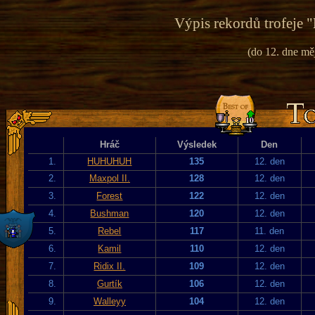
Výpis rekordů trofeje "
(do 12. dne mě
Hráč
Výsledek
Den
1.
HUHUHUH
135
12. den
2.
Maxpol II.
128
12. den
3.
Forest
122
12. den
4.
Bushman
120
12. den
5.
Rebel
117
11. den
6.
Kamil
110
12. den
7.
Ridix II.
109
12. den
8.
Gurtík
106
12. den
9.
Walleyy
104
12. den