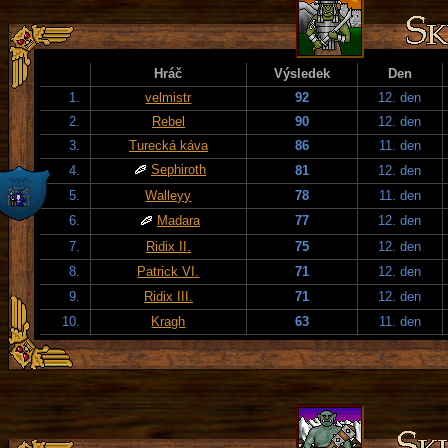
Hráč
Výsledek
Den
1.
velmistr
92
12. den
2.
Rebel
90
12. den
3.
Turecká káva
86
11. den
Sephiroth
4.
81
12. den
5.
Walleyy
78
11. den
6.
Madara
77
12. den
7.
Ridix II.
75
12. den
8.
Patrick VI.
71
12. den
9.
Ridix III.
71
12. den
10.
Kragh
63
11. den