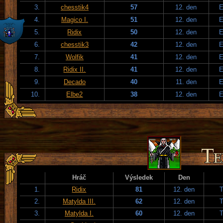
3.
chesstik4
57
12. den
E
4.
Magico I.
51
12. den
E
5.
Ridix
50
12. den
E
6.
chesstik3
42
12. den
E
7.
Wolfik
41
12. den
E
8.
Ridix II.
41
12. den
E
9.
Decado
40
11. den
E
10.
Elbe2
38
12. den
E
Hráč
Výsledek
Den
1.
Ridix
81
12. den
T
2.
Matylda III.
62
12. den
T
3.
Matylda I.
60
12. den
T