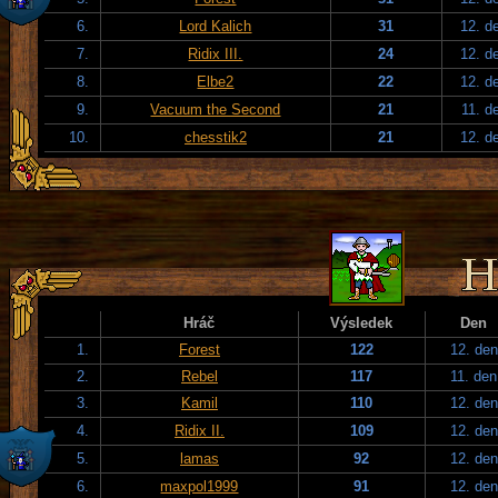
6.
Lord Kalich
31
12. d
7.
Ridix III.
24
12. d
8.
Elbe2
22
12. d
9.
Vacuum the Second
21
11. d
10.
chesstik2
21
12. d
Hráč
Výsledek
Den
1.
Forest
122
12. den
2.
Rebel
117
11. den
3.
Kamil
110
12. den
4.
Ridix II.
109
12. den
5.
lamas
92
12. den
6.
maxpol1999
91
12. den