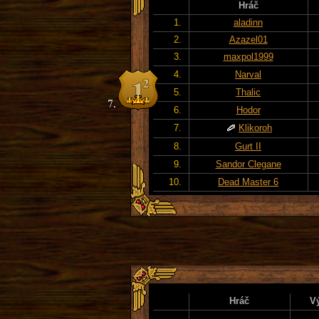
Hráč
1.
aladinn
2.
Azazel01
3.
maxpol1999
4.
Narval
5.
Thalic
6.
Hodor
7.
Klikoroh
8.
Gurt II
9.
Sandor Clegane
10.
Dead Master 6
Hráč
V