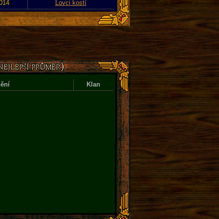
2014
Lovci kostí
ění
Klan