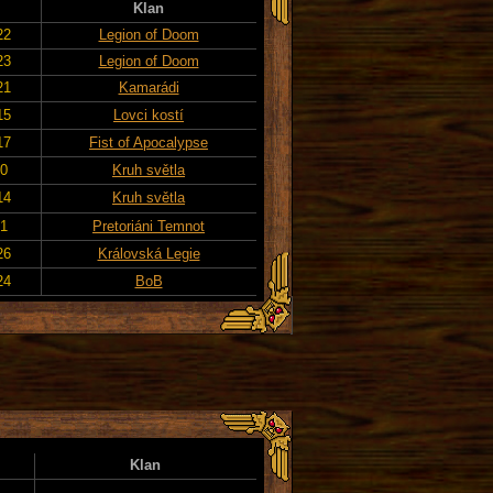
Klan
22
Legion of Doom
23
Legion of Doom
21
Kamarádi
15
Lovci kostí
17
Fist of Apocalypse
20
Kruh světla
14
Kruh světla
21
Pretoriáni Temnot
26
Královská Legie
24
BoB
Klan