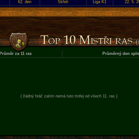
62. den
Skřeti
Liga K1
22. 5. 
Průměr za 11 ras
Průměrný den spln
( žádný hráč zatím nemá tuto trofej od všech 11. ras )