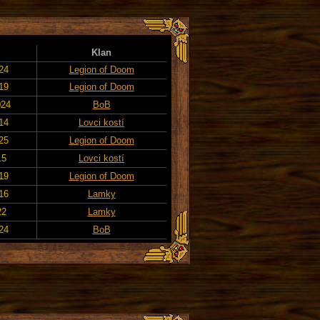
Klan
024
Legion of Doom
019
Legion of Doom
024
BoB
014
Lovci kostí
025
Legion of Doom
15
Lovci kostí
019
Legion of Doom
016
Lamky
22
Lamky
24
BoB