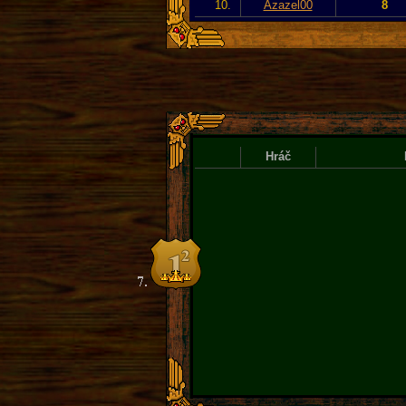
10.
Azazel00
8
Hráč