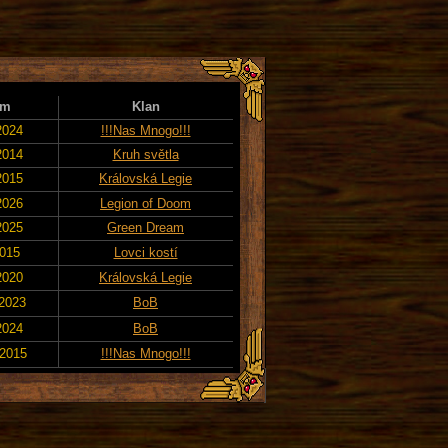
um
Klan
2024
!!!Nas Mnogo!!!
2014
Kruh světla
2015
Královská Legie
2026
Legion of Doom
2025
Green Dream
2015
Lovci kostí
2020
Královská Legie
 2023
BoB
2024
BoB
 2015
!!!Nas Mnogo!!!