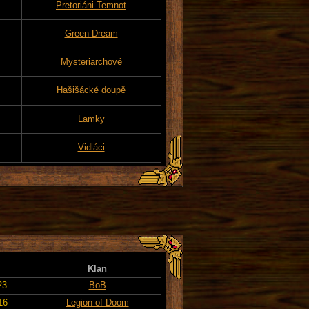
Pretoriáni Temnot
Green Dream
Mysteriarchové
Hašišácké doupě
Lamky
Vidláci
Klan
23
BoB
16
Legion of Doom