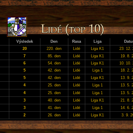
Výsledek
Den
Rasa
Liga
Dat
20
220. den
Lidé
Liga K1
23. 12.
7
85. den
Lidé
Liga K1
19. 8. 
6
54. den
Lidé
Liga K1
10. 10.
5
42. den
Lidé
Liga 1
18. 2. 
5
42. den
Lidé
Liga K1
13. 9. 
4
25. den
Lidé
Liga 1
13. 5. 
4
25. den
Lidé
Liga 1
13. 5. 
3
40. den
Lidé
Liga K1
21. 8. 
3
41. den
Lidé
Liga 1
14. 6. 
2
26. den
Lidé
Liga K1
3. 9. 