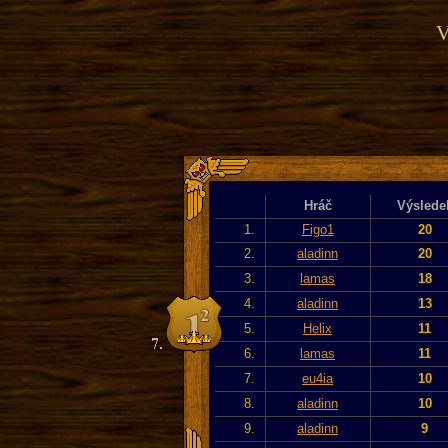
V
Hráč
Výslede
1.
Figo1
20
2.
aladinn
20
3.
lamas
18
4.
aladinn
13
5.
Helix
11
6.
lamas
11
7.
eu4ia
10
8.
aladinn
10
9.
aladinn
9