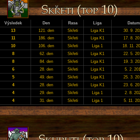
Výsledek
Den
Rasa
Liga
Datum
13
121. den
Skřeti
Liga K1
30. 9. 2
11
186. den
Skřeti
Liga K1
17. 8. 2
10
106. den
Skřeti
Liga 1
18. 11. 2
8
62. den
Skřeti
Liga K1
22. 5. 2
8
84. den
Skřeti
Liga K1
19. 3. 2
6
28. den
Skřeti
Liga K1
5. 2. 20
5
49. den
Skřeti
Liga K1
25. 3. 2
4
28. den
Skřeti
Liga K1
23. 6. 2
4
29. den
Skřeti
Liga 1
2. 8. 20
4
31. den
Skřeti
Liga 1
5. 11. 20