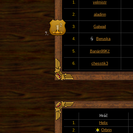
1.
velmistr
2.
aladinn
3.
Galwail
4.
Beruska
5.
Banán99Kč
6.
chesstik3
Hráč
1.
Helix
Orbrin
2.