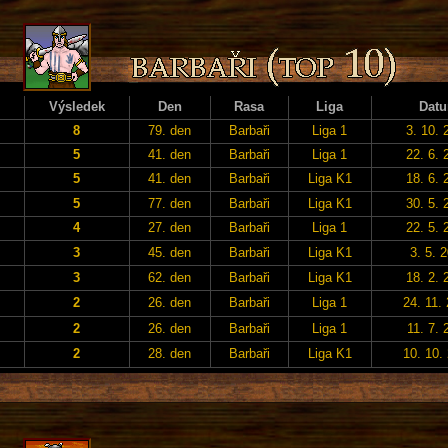
Výsledek
Den
Rasa
Liga
Dat
8
79. den
Barbaři
Liga 1
3. 10. 
5
41. den
Barbaři
Liga 1
22. 6. 
5
41. den
Barbaři
Liga K1
18. 6. 
5
77. den
Barbaři
Liga K1
30. 5. 
4
27. den
Barbaři
Liga 1
22. 5. 
3
45. den
Barbaři
Liga K1
3. 5. 
3
62. den
Barbaři
Liga K1
18. 2. 
2
26. den
Barbaři
Liga 1
24. 11.
2
26. den
Barbaři
Liga 1
11. 7. 
2
28. den
Barbaři
Liga K1
10. 10.