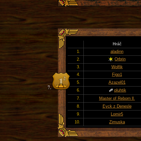
Hráč
1.
aladinn
Orbrin
2.
3.
Wolfik
4.
Figo1
5.
Azazel01
6.
pluhtik
7.
Master of Reborn ll.
8.
Eyck z Denesle
9.
Lomir5
10.
Zimuska