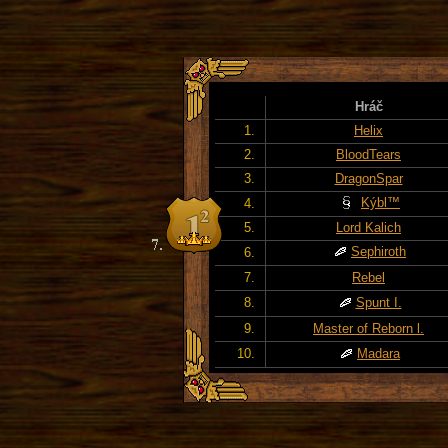
Hráč
1.
Helix
2.
BloodTears
3.
DragonSpar
Kýbl™
4.
5.
Lord Kalich
Sephiroth
6.
7.
Rebel
8.
Spunt I.
9.
Master of Reborn l.
10.
Madara