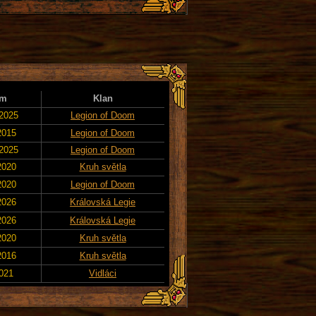
um
Klan
 2025
Legion of Doom
2015
Legion of Doom
 2025
Legion of Doom
2020
Kruh světla
2020
Legion of Doom
2026
Královská Legie
2026
Královská Legie
2020
Kruh světla
2016
Kruh světla
2021
Vidláci