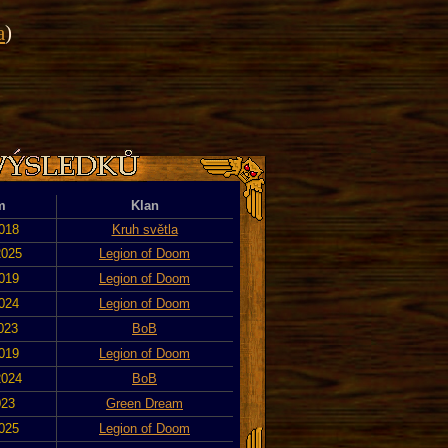
a
)
m
Klan
2018
Kruh světla
2025
Legion of Doom
2019
Legion of Doom
2024
Legion of Doom
2023
BoB
2019
Legion of Doom
2024
BoB
023
Green Dream
2025
Legion of Doom