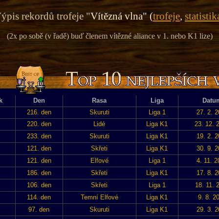
ýpis rekordů trofeje "
Vítězná vlna" (
trofeje
,
statistik
(2x po sobě (v řadě) buď členem vítězné aliance v 1. nebo K1 lize)
k
Den
Rasa
Liga
Datu
216. den
Skuruti
Liga 1
27. 2. 
220. den
Lidé
Liga K1
23. 12. 
233. den
Skuruti
Liga K1
19. 2. 
121. den
Skřeti
Liga K1
30. 9. 
121. den
Elfové
Liga 1
4. 11. 
186. den
Skřeti
Liga K1
17. 8. 
106. den
Skřeti
Liga 1
18. 11. 
114. den
Temní Elfové
Liga K1
9. 8. 2
97. den
Skuruti
Liga K1
29. 3. 