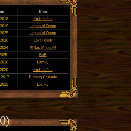
um
Klan
 2018
Kruh světla
 2019
Legion of Doom
 2025
Legion of Doom
 2016
Lovci kostí
 2024
!!!Nas Mnogo!!!
 2025
BoB
 2016
Lamky
 2020
Kruh světla
. 2017
Burning Crusade
 2025
Lamky