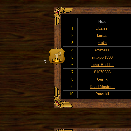
Hráč
1.
aladinn
2.
lamas
3.
eu4ia
4.
Azazel00
5.
maxpol1999
6.
Tehol Beddict
7.
81070586
8.
Gurtík
9.
Dead Master l.
10.
Pumukli