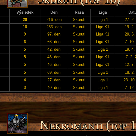
Výsledek
Den
Rasa
Liga
Dat
20
216. den
Skuruti
Liga 1
27. 2.
18
233. den
Skuruti
Liga K1
19. 2.
9
97. den
Skuruti
Liga K1
29. 3.
6
66. den
Skuruti
Liga K1
7. 10.
5
42. den
Skuruti
Liga 1
19. 4.
5
43. den
Skuruti
Liga K1
7. 2.
5
46. den
Skuruti
Liga K1
12. 7.
5
69. den
Skuruti
Liga 1
18. 2.
4
27. den
Skuruti
Liga 1
23. 10
3
40. den
Skuruti
Liga 1
7. 12.