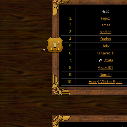
Hráč
1.
Figo1
2.
lamas
3.
aladinn
4.
Đarion
5.
Helix
6.
KrKavec I.
7.
Dzafa
8.
Azazel01
9.
Narroth
10.
Hodný Vládce Spunt