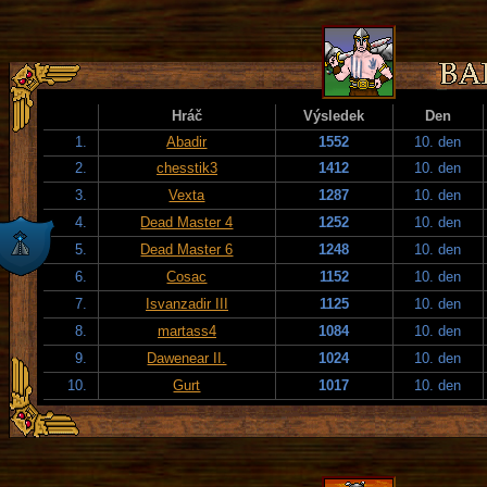
Hráč
Výsledek
Den
1.
Abadir
1552
10. den
2.
chesstik3
1412
10. den
3.
Vexta
1287
10. den
4.
Dead Master 4
1252
10. den
5.
Dead Master 6
1248
10. den
6.
Cosac
1152
10. den
7.
Isvanzadir III
1125
10. den
8.
martass4
1084
10. den
9.
Dawenear II.
1024
10. den
10.
Gurt
1017
10. den