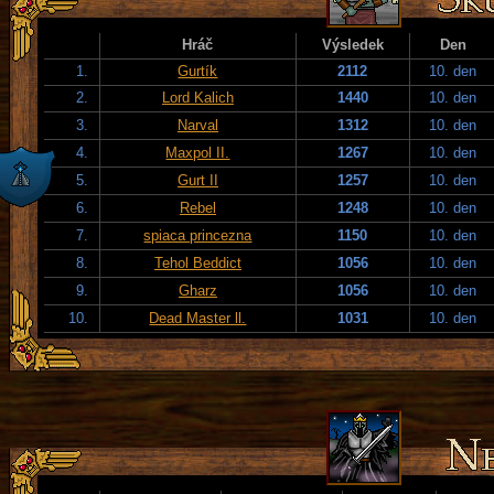
Hráč
Výsledek
Den
1.
Gurtík
2112
10. den
2.
Lord Kalich
1440
10. den
3.
Narval
1312
10. den
4.
Maxpol II.
1267
10. den
5.
Gurt II
1257
10. den
6.
Rebel
1248
10. den
7.
spiaca princezna
1150
10. den
8.
Tehol Beddict
1056
10. den
9.
Gharz
1056
10. den
10.
Dead Master ll.
1031
10. den