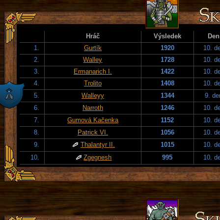
Hráč
Výsledek
Den
1.
Gurtík
1920
10. d
2.
Walley
1728
10. d
3.
Ermanarich I.
1422
10. d
4.
Trolito
1408
10. d
5.
Walleyy
1344
9. de
6.
Narroth
1246
10. d
7.
Gumová Kačenka
1152
10. d
8.
Patrick VI.
1056
10. d
9.
Thalantyr II.
1015
10. d
10.
Zgegnesh
995
10. d