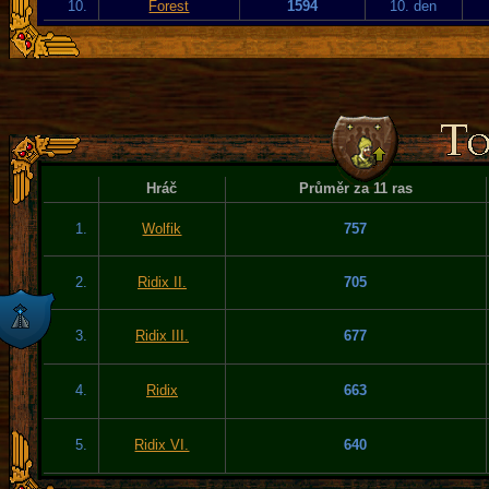
10.
Forest
1594
10. den
Hráč
Průměr za 11 ras
1.
Wolfik
757
2.
Ridix II.
705
3.
Ridix III.
677
4.
Ridix
663
5.
Ridix VI.
640