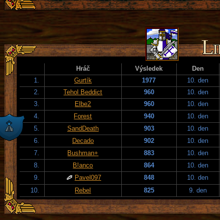
Hráč
Výsledek
Den
1.
Gurtík
1977
10. den
2.
Tehol Beddict
960
10. den
3.
Elbe2
960
10. den
4.
Forest
940
10. den
5.
SandDeath
903
10. den
6.
Decado
902
10. den
7.
Bushman+
883
10. den
8.
B!anco
864
10. den
9.
Pavel097
848
10. den
10.
Rebel
825
9. den