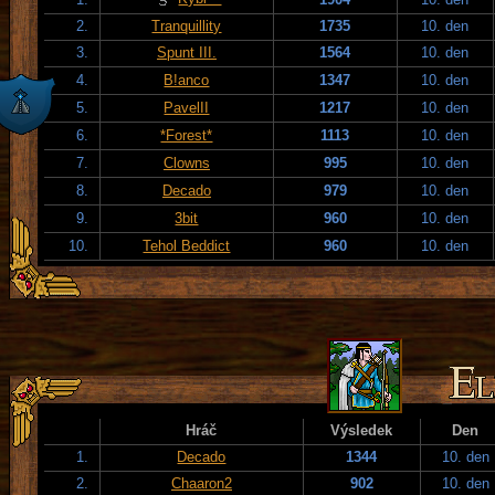
2.
Tranquillity
1735
10. den
3.
Spunt III.
1564
10. den
4.
B!anco
1347
10. den
5.
PavelII
1217
10. den
6.
*Forest*
1113
10. den
7.
Clowns
995
10. den
8.
Decado
979
10. den
9.
3bit
960
10. den
10.
Tehol Beddict
960
10. den
Hráč
Výsledek
Den
1.
Decado
1344
10. den
2.
Chaaron2
902
10. den