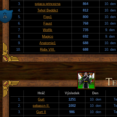
3.
spiaca princezna
864
10. den
4.
Tehol Beddict
812
10. den
5.
Figo1
800
10. den
6.
Faust
768
10. den
7.
Wolfik
735
9. den
8.
Magico
692
9. den
9.
Anatomie1
688
10. den
10.
Ridix VIII.
688
10. den
Hráč
Výsledek
Den
1.
Gurt
1251
10. den
T
2.
sebascn II.
1002
10. den
T
3.
Gurt II
986
10. den
T