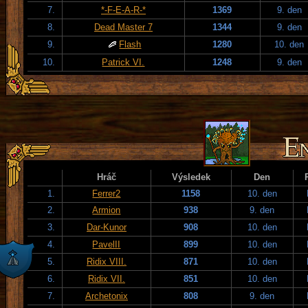
7.
*-F-E-A-R-*
1369
9. den
8.
Dead Master 7
1344
9. den
9.
Flash
1280
10. den
10.
Patrick VI.
1248
9. den
Hráč
Výsledek
Den
1.
Ferrer2
1158
10. den
2.
Armion
938
9. den
3.
Dar-Kunor
908
10. den
4.
PavelII
899
10. den
5.
Ridix VIII.
871
10. den
6.
Ridix VII.
851
10. den
7.
Archetonix
808
9. den