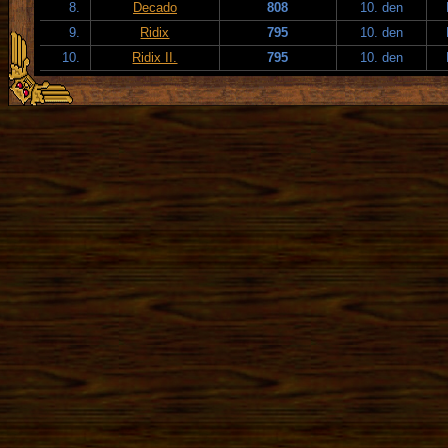
8.
Decado
808
10. den
9.
Ridix
795
10. den
10.
Ridix II.
795
10. den