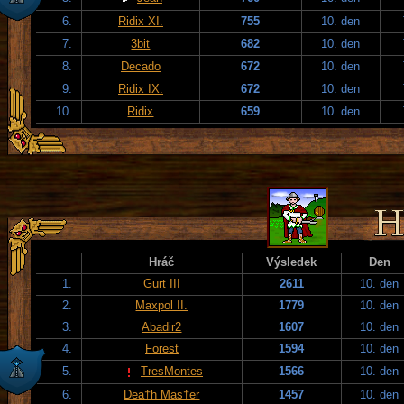
6.
Ridix XI.
755
10. den
7.
3bit
682
10. den
8.
Decado
672
10. den
9.
Ridix IX.
672
10. den
10.
Ridix
659
10. den
Hráč
Výsledek
Den
1.
Gurt III
2611
10. den
2.
Maxpol II.
1779
10. den
3.
Abadir2
1607
10. den
4.
Forest
1594
10. den
5.
TresMontes
1566
10. den
6.
Dea†h Mas†er
1457
10. den