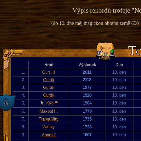
Výpis rekordů trofeje "
Ne
(do 10. dne měj magickou obranu země 600+ 
Hráč
Výsledek
Den
1.
Gurt III
2611
10. den
2.
Gurtík
2112
10. den
3.
Gurtík
1977
10. den
4.
Gurtík
1920
10. den
5.
Kýbl™
1904
10. den
6.
Maxpol II.
1779
10. den
7.
Tranquillity
1735
10. den
8.
Walley
1728
10. den
9.
Abadir2
1607
10. den