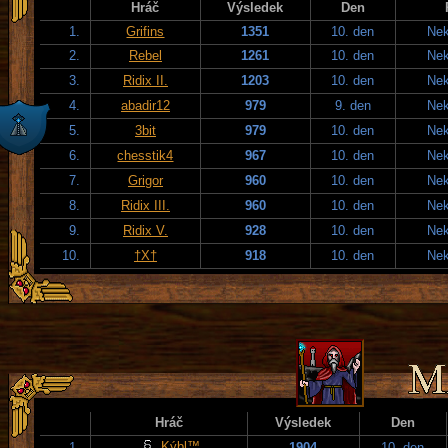
Hráč
Výsledek
Den
1.
Grifins
1351
10. den
Nek
2.
Rebel
1261
10. den
Nek
3.
Ridix II.
1203
10. den
Nek
4.
abadir12
979
9. den
Nek
5.
3bit
979
10. den
Nek
6.
chesstik4
967
10. den
Nek
7.
Grigor
960
10. den
Nek
8.
Ridix III.
960
10. den
Nek
9.
Ridix V.
928
10. den
Nek
10.
†X†
918
10. den
Nek
Hráč
Výsledek
Den
Kýbl™
1.
1904
10. den