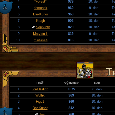
4.
*Forest*
979
10. den
T
5.
demonek
960
9. den
T
6.
Dar-Kunor
960
10. den
T
7.
Kragh
902
10. den
T
8.
Sephiroth
829
10. den
T
9.
Matylda I.
819
9. den
T
10.
martass4
816
10. den
T
Hráč
Výsledek
Den
1.
Lord Kalich
1075
8. den
2.
Wolfik
969
10. den
3.
Figo1
960
10. den
4.
Dar-Kunor
842
10. den
5.
Jean
760
10. den