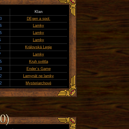
Klan
3
DEgen a spol.
26
Lamky
15
Lamky
5
Lamky
1
Královská Legie
7
Lamky
15
Kruh světla
23
Ender´s Game
22
Lamynát ne lamky
2
Mysteriarchové