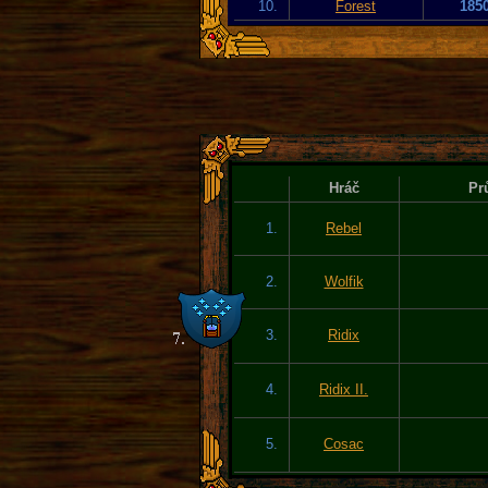
10.
Forest
185
Hráč
Pr
1.
Rebel
2.
Wolfik
3.
Ridix
4.
Ridix II.
5.
Cosac