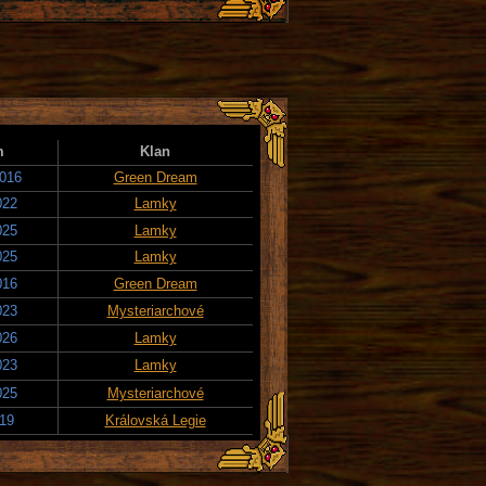
m
Klan
2016
Green Dream
022
Lamky
025
Lamky
025
Lamky
016
Green Dream
023
Mysteriarchové
026
Lamky
023
Lamky
025
Mysteriarchové
019
Královská Legie