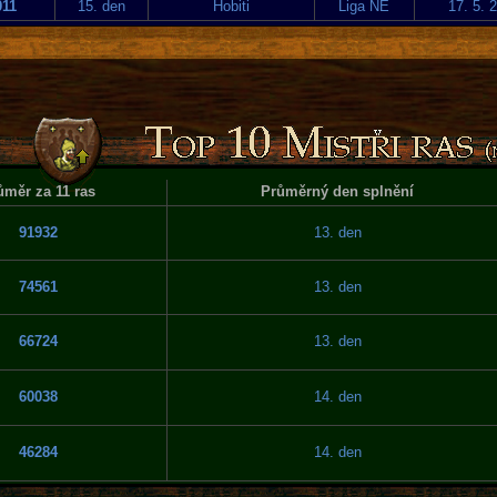
011
15. den
Hobiti
Liga NE
17. 5. 
ůměr za 11 ras
Průměrný den splnění
91932
13. den
74561
13. den
66724
13. den
60038
14. den
46284
14. den