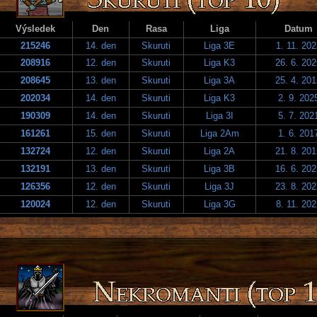
Výsledek
Den
Rasa
Liga
Datum
215246
14. den
Skuruti
Liga 3E
1. 11. 202
208916
12. den
Skuruti
Liga K3
26. 6. 20
208645
13. den
Skuruti
Liga 3A
25. 4. 20
202034
14. den
Skuruti
Liga K3
2. 9. 202
190309
14. den
Skuruti
Liga 3I
5. 7. 202
161261
15. den
Skuruti
Liga 2Am
1. 6. 201
132724
12. den
Skuruti
Liga 2A
21. 8. 20
132191
13. den
Skuruti
Liga 3B
16. 6. 20
126356
12. den
Skuruti
Liga 3J
23. 8. 20
120024
12. den
Skuruti
Liga 3G
8. 11. 202