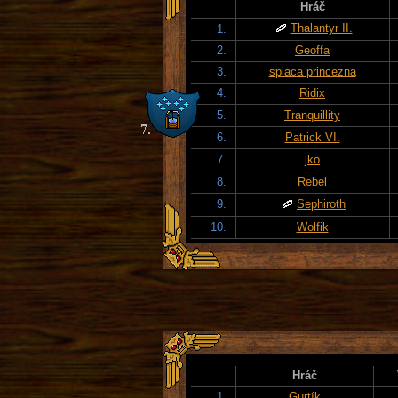
Hráč
Thalantyr II.
1.
2.
Geoffa
3.
spiaca princezna
4.
Ridix
5.
Tranquillity
6.
Patrick VI.
7.
jko
8.
Rebel
9.
Sephiroth
10.
Wolfik
Hráč
1.
Gurtík