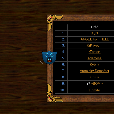
Hráč
1.
Kybl
2.
ANGEL from HELL
3.
KrKavec I.
4.
*Forest*
5.
Adamoss
6.
Kyblík
7.
Atomický Detonátor
8.
Citrus
9.
~BOMI~
10.
Bomíto