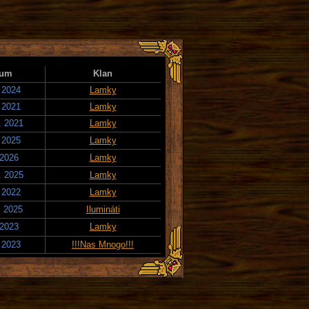
tum
Klan
. 2024
Lamky
. 2021
Lamky
. 2021
Lamky
. 2025
Lamky
 2026
Lamky
. 2025
Lamky
. 2022
Lamky
. 2025
Ilumináti
 2023
Lamky
. 2023
!!!Nas Mnogo!!!