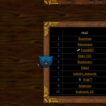
Hráč
1.
Bushman
2.
Alexstraza
Pavel097
3.
4.
Ridix VIII.
5.
Bushman+
6.
Elbe2
7.
pokojní_bojovník
8.
Kýbl™
9.
Adamoss
10.
Krakonoš 10°