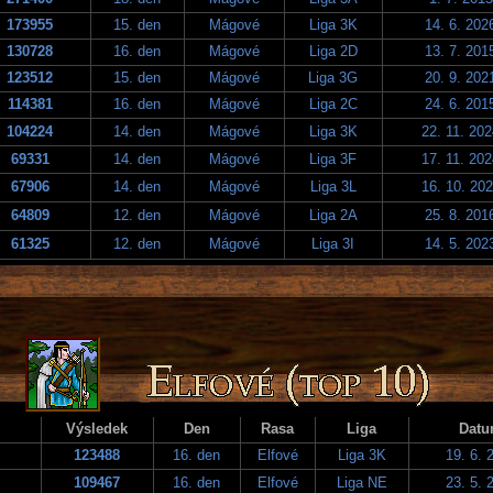
173955
15. den
Mágové
Liga 3K
14. 6. 202
130728
16. den
Mágové
Liga 2D
13. 7. 201
123512
15. den
Mágové
Liga 3G
20. 9. 202
114381
16. den
Mágové
Liga 2C
24. 6. 201
104224
14. den
Mágové
Liga 3K
22. 11. 20
69331
14. den
Mágové
Liga 3F
17. 11. 20
67906
14. den
Mágové
Liga 3L
16. 10. 20
64809
12. den
Mágové
Liga 2A
25. 8. 201
61325
12. den
Mágové
Liga 3I
14. 5. 202
Výsledek
Den
Rasa
Liga
Dat
123488
16. den
Elfové
Liga 3K
19. 6. 
109467
16. den
Elfové
Liga NE
23. 5. 