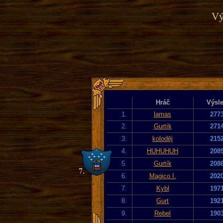
Vý
Hráč
Výsl
1.
lamas
277
2.
Gurtík
271
3.
koloděj
215
4.
HUHUHUH
208
5.
Gurtík
208
6.
Magico I.
202
7.
Kybl
197
8.
Gurt
192
9.
Rebel
190