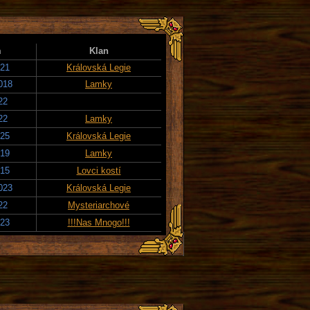
m
Klan
021
Královská Legie
018
Lamky
22
22
Lamky
025
Královská Legie
019
Lamky
015
Lovci kostí
023
Královská Legie
22
Mysteriarchové
023
!!!Nas Mnogo!!!