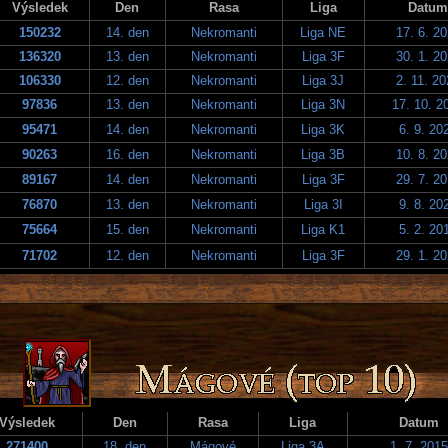
Výsledek
Den
Rasa
Liga
Datum
150232
14. den
Nekromanti
Liga NE
17. 6. 2
136320
13. den
Nekromanti
Liga 3F
30. 1. 2
106330
12. den
Nekromanti
Liga 3J
2. 11. 2
97836
13. den
Nekromanti
Liga 3N
17. 10. 2
95471
14. den
Nekromanti
Liga 3K
6. 9. 20
90263
16. den
Nekromanti
Liga 3B
10. 8. 2
89167
14. den
Nekromanti
Liga 3F
29. 7. 2
76870
13. den
Nekromanti
Liga 3I
9. 8. 20
75664
15. den
Nekromanti
Liga K1
5. 2. 20
71702
12. den
Nekromanti
Liga 3F
29. 1. 2
Výsledek
Den
Rasa
Liga
Datum
271400
18. den
Mágové
Liga 3A
1. 7. 2015