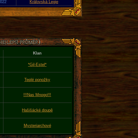
2022
Královská Legie
Klan
*Gil-Estel*
Teplé ponožky
!!!Nas Mnogo!!!
Hašišácké doupě
Mysteriarchové