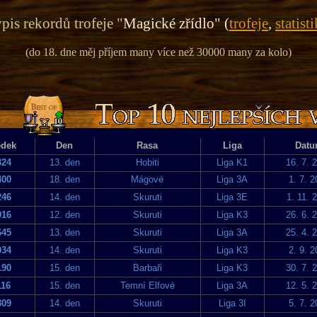
pis rekordů trofeje "
Magické zřídlo" (
trofeje
,
statist
(do 18. dne měj příjem many více než 30000 many za kolo)
edek
Den
Rasa
Liga
Dat
324
13. den
Hobiti
Liga K1
16. 7. 
400
18. den
Mágové
Liga 3A
1. 7. 
246
14. den
Skuruti
Liga 3E
1. 11. 
916
12. den
Skuruti
Liga K3
26. 6. 
645
13. den
Skuruti
Liga 3A
25. 4. 
034
14. den
Skuruti
Liga K3
2. 9. 
190
15. den
Barbaři
Liga K3
30. 7. 
116
15. den
Temní Elfové
Liga 3A
12. 5. 
309
14. den
Skuruti
Liga 3I
5. 7. 