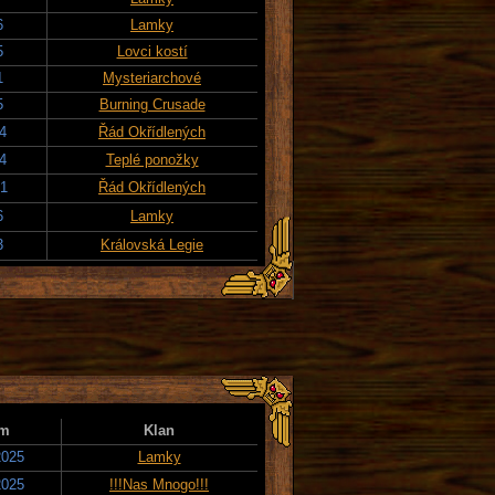
6
Lamky
5
Lovci kostí
1
Mysteriarchové
5
Burning Crusade
24
Řád Okřídlených
24
Teplé ponožky
21
Řád Okřídlených
6
Lamky
3
Královská Legie
um
Klan
2025
Lamky
2025
!!!Nas Mnogo!!!