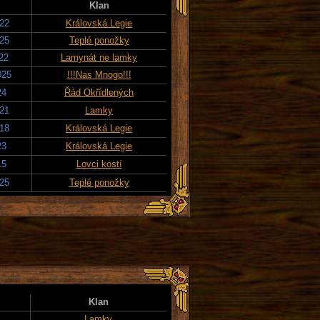
Klan
022
Královská Legie
025
Teplé ponožky
022
Lamynát ne lamky
025
!!!Nas Mnogo!!!
24
Řád Okřídlených
021
Lamky
018
Královská Legie
23
Královská Legie
15
Lovci kostí
025
Teplé ponožky
Klan
Lamky