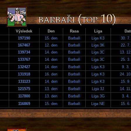
Výsledek
Den
Rasa
Liga
Da
197190
15. den
Barbaři
Liga K3
30. 7
167467
12. den
Barbaři
Liga 3K
22. 7
139734
14. den
Barbaři
Liga 3C
13. 12
133767
14. den
Barbaři
Liga 3C
25. 3
132427
14. den
Barbaři
Liga K3
9. 3.
131918
16. den
Barbaři
Liga K3
24. 10
131123
14. den
Barbaři
Liga K3
15. 9
121575
13. den
Barbaři
Liga 3J
14. 11
117800
13. den
Barbaři
Liga 3G
3. 4.
116869
15. den
Barbaři
Liga NE
15. 6