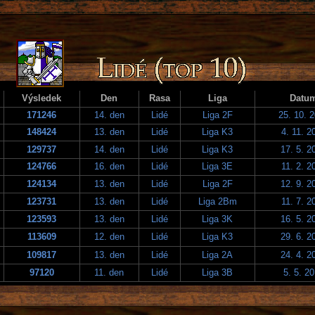
Výsledek
Den
Rasa
Liga
Datu
171246
14. den
Lidé
Liga 2F
25. 10. 
148424
13. den
Lidé
Liga K3
4. 11. 2
129737
14. den
Lidé
Liga K3
17. 5. 2
124766
16. den
Lidé
Liga 3E
11. 2. 2
124134
13. den
Lidé
Liga 2F
12. 9. 2
123731
13. den
Lidé
Liga 2Bm
11. 7. 2
123593
13. den
Lidé
Liga 3K
16. 5. 2
113609
12. den
Lidé
Liga K3
29. 6. 2
109817
13. den
Lidé
Liga 2A
24. 4. 2
97120
11. den
Lidé
Liga 3B
5. 5. 2