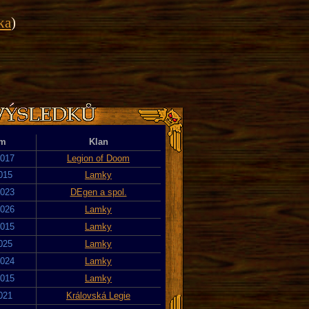
ika
)
um
Klan
2017
Legion of Doom
2015
Lamky
2023
DEgen a spol.
2026
Lamky
2015
Lamky
2025
Lamky
2024
Lamky
2015
Lamky
2021
Královská Legie