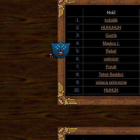
Hráč
1.
koloděj
2.
HUHUHUH
3.
Gurtík
4.
Magico I.
5.
Rebel
6.
velmistr
7.
Forult
8.
Tehol Beddict
9.
spiaca princezna
10.
HUHUH