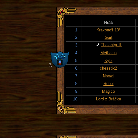
Hráč
1.
Krakonoš 10°
2.
Gurt
Thalantyr II.
3.
4.
Methalus
5.
Kybl
6.
chesstik2
7.
Narval
8.
Rebel
9.
Magico
10.
Lord z Bráčku