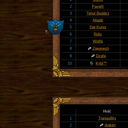
2.
PavelII
3.
Tehol Beddict
4.
Abadir
5.
Dar-Kunor
6.
Ridix
7.
Wolfik
8.
Zgegnesh
9.
Dzafa
10.
Kýbl™
Hráč
1.
Tranquillity
draken
2.