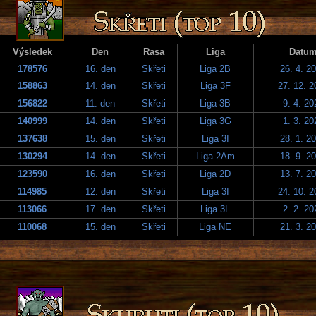
Výsledek
Den
Rasa
Liga
Datu
178576
16. den
Skřeti
Liga 2B
26. 4. 2
158863
14. den
Skřeti
Liga 3F
27. 12. 2
156822
11. den
Skřeti
Liga 3B
9. 4. 20
140999
14. den
Skřeti
Liga 3G
1. 3. 20
137638
15. den
Skřeti
Liga 3I
28. 1. 2
130294
14. den
Skřeti
Liga 2Am
18. 9. 2
123590
16. den
Skřeti
Liga 2D
13. 7. 2
114985
12. den
Skřeti
Liga 3I
24. 10. 2
113066
17. den
Skřeti
Liga 3L
2. 2. 20
110068
15. den
Skřeti
Liga NE
21. 3. 2