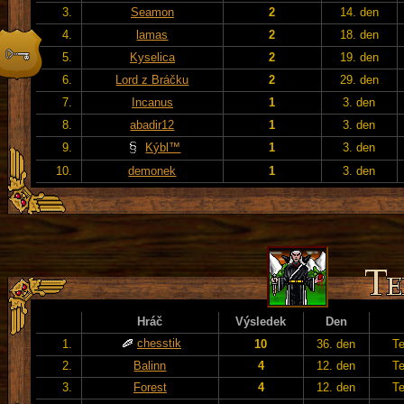
3.
Seamon
2
14. den
4.
lamas
2
18. den
5.
Kyselica
2
19. den
6.
Lord z Bráčku
2
29. den
7.
Incanus
1
3. den
8.
abadir12
1
3. den
9.
Kýbl™
1
3. den
10.
demonek
1
3. den
Hráč
Výsledek
Den
chesstik
1.
10
36. den
T
2.
Balinn
4
12. den
T
3.
Forest
4
12. den
T