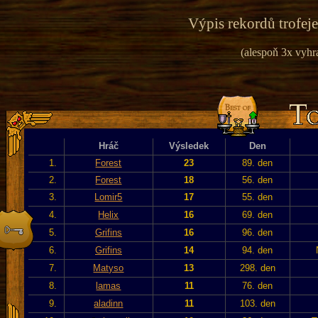
Výpis rekordů trofeje
(alespoň 3x vyhr
Hráč
Výsledek
Den
1.
Forest
23
89. den
2.
Forest
18
56. den
3.
Lomir5
17
55. den
4.
Helix
16
69. den
5.
Grifins
16
96. den
6.
Grifins
14
94. den
7.
Matyso
13
298. den
8.
lamas
11
76. den
9.
aladinn
11
103. den