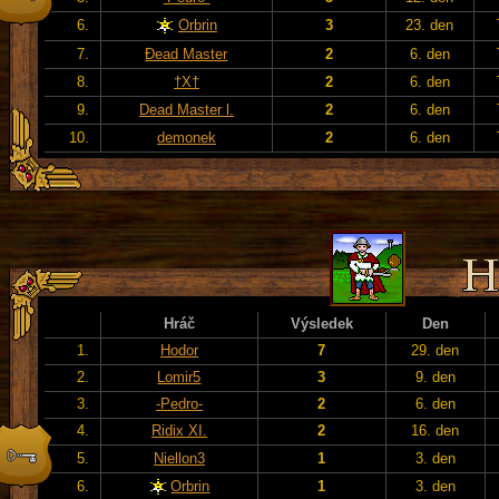
6.
Orbrin
3
23. den
7.
Đead Master
2
6. den
8.
†X†
2
6. den
9.
Dead Master l.
2
6. den
10.
demonek
2
6. den
Hráč
Výsledek
Den
1.
Hodor
7
29. den
2.
Lomir5
3
9. den
3.
-Pedro-
2
6. den
4.
Ridix XI.
2
16. den
5.
Niellon3
1
3. den
6.
Orbrin
1
3. den