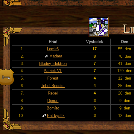
Hráč
Výsledek
Den
1.
Lomir5
17
55. den
Madara
2.
8
70. den
3.
Bludný Elektron
7
41. den
4.
Patrick VI.
7
129. den
5.
Forest
4
12. den
6.
Tehol Beddict
4
25. den
7.
Rebel
4
26. den
8.
Djerun
3
9. den
9.
Bomíto
3
9. den
10.
Ent kyslík
3
12. den