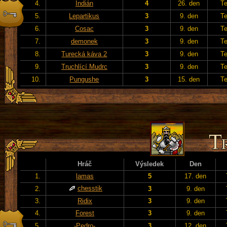
4.
Indián
4
26. den
T
5.
Lepartikus
3
9. den
T
6.
Cosac
3
9. den
T
7.
demonek
3
9. den
T
8.
Turecká káva 2
3
9. den
T
9.
Truchlící Mudrc
3
9. den
T
10.
Pungushe
3
15. den
T
Hráč
Výsledek
Den
1.
lamas
5
17. den
chesstik
2.
3
9. den
3.
Ridix
3
9. den
4.
Forest
3
9. den
5.
-Pedro-
3
12. den