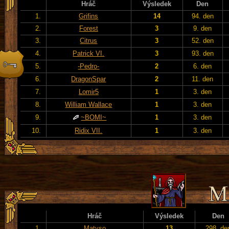
Hráč
Výsledek
Den
1.
Grifins
14
94. den
2.
Forest
3
9. den
3.
Citrus
3
52. den
4.
Patrick VI.
3
93. den
5.
-Pedro-
2
6. den
6.
DragonSpar
2
11. den
7.
Lomir5
1
3. den
8.
William Wallace
1
3. den
9.
~BOMI~
1
3. den
10.
Ridix VII.
1
3. den
Hráč
Výsledek
Den
1.
Matyso
13
298. de