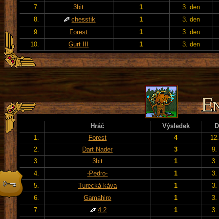
7.
3bit
1
3. den
8.
chesstik
1
3. den
9.
Forest
1
3. den
10.
Gurt III
1
3. den
Hráč
Výsledek
D
1.
Forest
4
12
2.
Dart Nader
3
9.
3.
3bit
1
3.
4.
-Pedro-
1
3.
5.
Turecká káva
1
3.
6.
Gamahiro
1
3.
7.
4 2
1
3.