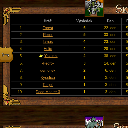
Hráč
Výsledek
Den
1.
Forest
5
22. den
S
2.
Rebel
5
33. den
S
3.
lamas
4
23. den
S
4.
Helix
4
28. den
S
5.
Yakushi
4
38. den
S
6.
-Pedro-
3
14. den
S
7.
demonek
2
6. den
S
8.
Kyselica
1
3. den
S
9.
Target
1
3. den
S
10.
Dead Master 3
1
3. den
S