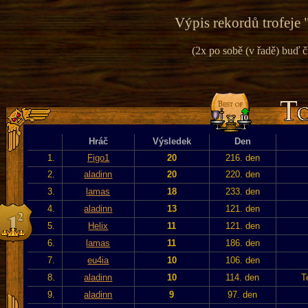
Výpis rekordů trofeje 
(2x po sobě (v řadě) buď č
Hráč
Výsledek
Den
1.
Figo1
20
216. den
2.
aladinn
20
220. den
3.
lamas
18
233. den
4.
aladinn
13
121. den
5.
Helix
11
121. den
6.
lamas
11
186. den
7.
eu4ia
10
106. den
8.
aladinn
10
114. den
T
9.
aladinn
9
97. den