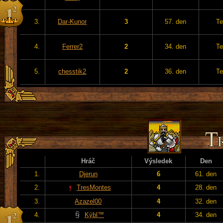
3.
Dar-Kunor
3
57. den
Te
4.
Ferrer2
2
34. den
Te
5.
chesstik2
2
36. den
Te
Hráč
Výsledek
Den
1.
Djerun
6
61. den
2.
TresMontes
4
28. den
3.
Azazel00
4
32. den
4.
Kýbl™
4
34. den