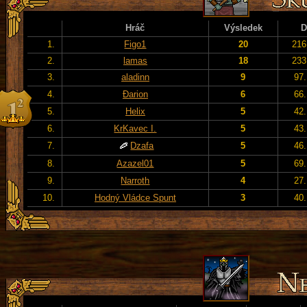
Hráč
Výsledek
D
1.
Figo1
20
216
2.
lamas
18
233
3.
aladinn
9
97.
4.
Đarion
6
66.
5.
Helix
5
42.
6.
KrKavec I.
5
43.
7.
Dzafa
5
46.
8.
Azazel01
5
69.
9.
Narroth
4
27.
10.
Hodný Vládce Spunt
3
40.