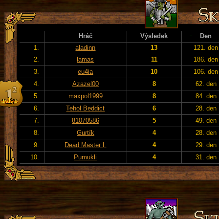
Hráč
Výsledek
Den
1.
aladinn
13
121. den
2.
lamas
11
186. den
3.
eu4ia
10
106. den
4.
Azazel00
8
62. den
5.
maxpol1999
8
84. den
6.
Tehol Beddict
6
28. den
7.
81070586
5
49. den
8.
Gurtík
4
28. den
9.
Dead Master l.
4
29. den
10.
Pumukli
4
31. den