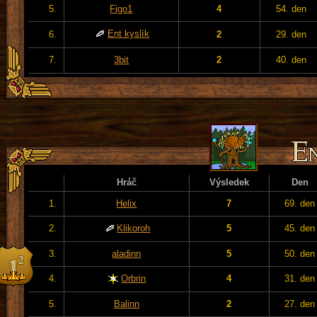
5.
Figo1
4
54. den
Ent kyslík
6.
2
29. den
7.
3bit
2
40. den
Hráč
Výsledek
Den
1.
Helix
7
69. den
2.
Klikoroh
5
45. den
3.
aladinn
5
50. den
4.
Orbrin
4
31. den
5.
Balinn
2
27. den