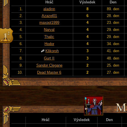
Hráč
Výsledek
Den
1.
aladinn
8
89. den
2.
Azazel01
6
28. den
3.
maxpol1999
4
23. den
4.
Narval
4
29. den
5.
Thalic
4
29. den
6.
Hodor
4
34. den
7.
Klikoroh
3
41. den
8.
Gurt II
3
48. den
9.
Sandor Clegane
2
25. den
10.
Dead Master 6
2
27. den
Hráč
Výsledek
Den