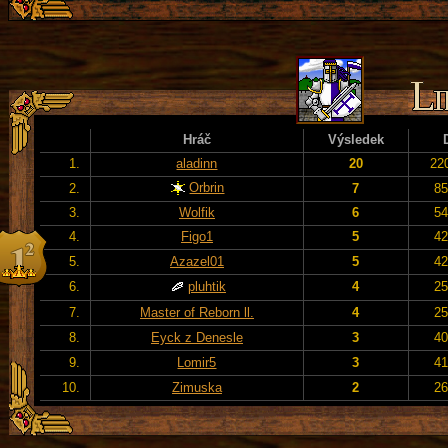
Hráč
Výsledek
1.
aladinn
20
22
Orbrin
2.
7
85
3.
Wolfik
6
54
4.
Figo1
5
42
5.
Azazel01
5
42
6.
pluhtik
4
25
7.
Master of Reborn ll.
4
25
8.
Eyck z Denesle
3
40
9.
Lomir5
3
41
10.
Zimuska
2
26