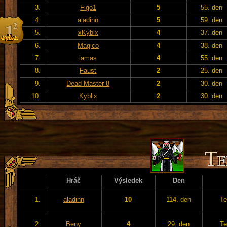
3.
Figo1
5
55. den
4.
aladinn
5
59. den
5.
xKyblx
4
37. den
6.
Magico
4
38. den
7.
lamas
4
55. den
8.
Faust
2
25. den
9.
Dead Master 8
2
30. den
10.
Kyblix
2
30. den
Hráč
Výsledek
Den
1.
aladinn
10
114. den
Te
2.
Beny
4
29. den
Te