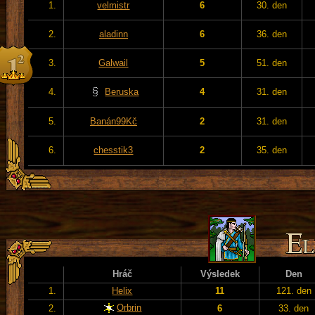
1.
velmistr
6
30. den
2.
aladinn
6
36. den
3.
Galwail
5
51. den
4.
Beruska
4
31. den
5.
Banán99Kč
2
31. den
6.
chesstik3
2
35. den
Hráč
Výsledek
Den
1.
Helix
11
121. den
Orbrin
2.
6
33. den