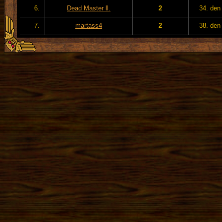
6.
Dead Master ll.
2
34. den
7.
martass4
2
38. den