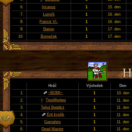
6.
Incanus
1
15. den
7.
Lomir5
1
16. den
8.
Patrick VI.
1
16. den
9.
Đarion
1
17. den
10.
Bomeček
1
17. den
Hráč
Výsledek
Den
~BOMI~
1.
1
10. den
TresMontes
2.
1
11. den
3.
Tehol Beddict
1
11. den
Ent kyslík
4.
1
11. den
5.
Gamahiro
1
11. den
6.
Dead Master
1
11. den