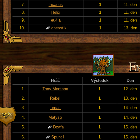
7.
Incanus
1
11. den
8.
Helix
1
11. den
9.
eu4ia
1
11. den
10.
chesstik
1
13. den
Hráč
Výsledek
Den
1.
Tony Montana
1
12. den
2.
Rebel
1
13. den
3.
lamas
1
14. den
4.
Matyso
1
14. den
5.
Dzafa
1
15. den
6.
Spunt I.
1
15. den