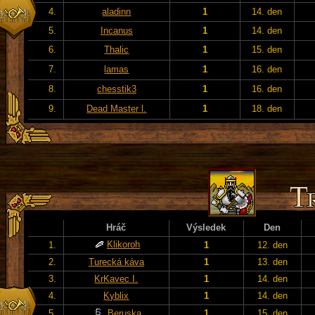
4.
aladinn
1
14. den
5.
Incanus
1
14. den
6.
Thalic
1
15. den
7.
lamas
1
16. den
8.
chesstik3
1
16. den
9.
Dead Master l.
1
18. den
Hráč
Výsledek
Den
Klikoroh
1.
1
12. den
2.
Turecká káva
1
13. den
3.
KrKavec I.
1
14. den
4.
Kyblix
1
14. den
5.
Beruska
1
15. den