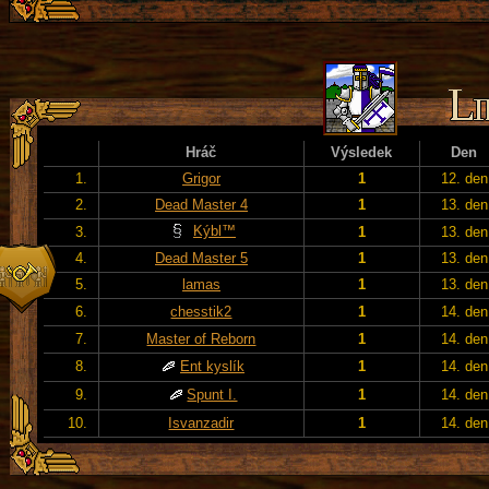
Hráč
Výsledek
Den
1.
Grigor
1
12. den
2.
Dead Master 4
1
13. den
Kýbl™
3.
1
13. den
4.
Dead Master 5
1
13. den
5.
lamas
1
13. den
6.
chesstik2
1
14. den
7.
Master of Reborn
1
14. den
8.
Ent kyslík
1
14. den
9.
Spunt I.
1
14. den
10.
Isvanzadir
1
14. den