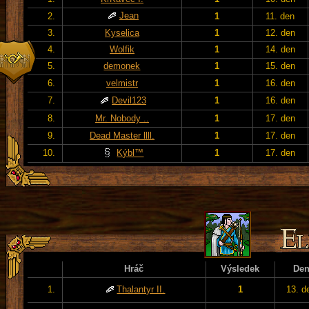
Jean
2.
1
11. den
3.
Kyselica
1
12. den
4.
Wolfik
1
14. den
5.
demonek
1
15. den
6.
velmistr
1
16. den
7.
Devil123
1
16. den
8.
Mr. Nobody ..
1
17. den
9.
Dead Master llll.
1
17. den
10.
Kýbl™
1
17. den
Hráč
Výsledek
De
1.
Thalantyr II.
1
13. d