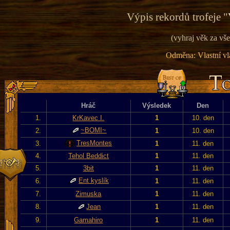
Výpis rekordů trofeje "
(vyhraj věk za vše
Odměna: Vlastní vla
Hráč
Výsledek
Den
1.
KrKavec I.
1
10. den
~BOMI~
2.
1
10. den
TresMontes
3.
1
11. den
4.
Tehol Beddict
1
11. den
5.
3bit
1
11. den
Ent kyslík
6.
1
11. den
7.
Zimuska
1
11. den
8.
Jean
1
11. den
9.
Gamahiro
1
11. den