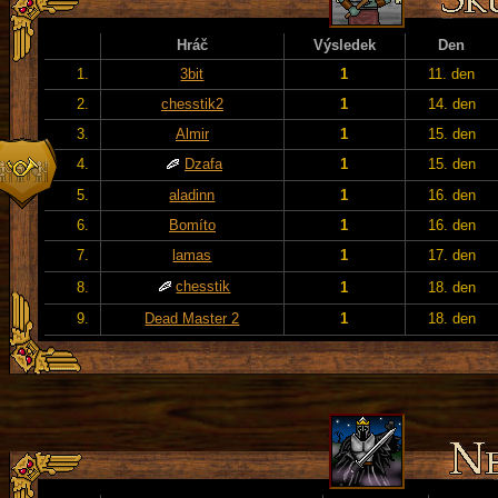
Hráč
Výsledek
Den
1.
3bit
1
11. den
2.
chesstik2
1
14. den
3.
Almir
1
15. den
4.
Dzafa
1
15. den
5.
aladinn
1
16. den
6.
Bomíto
1
16. den
7.
lamas
1
17. den
chesstik
8.
1
18. den
9.
Dead Master 2
1
18. den