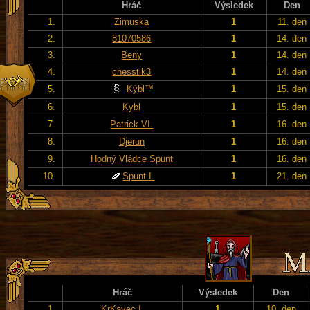
Hráč
Výsledek
Den
1.
Zimuska
1
11. den
2.
81070586
1
14. den
3.
Beny
1
14. den
4.
chesstik3
1
14. den
5.
Kýbl™
1
15. den
6.
Kybl
1
15. den
7.
Patrick VI.
1
16. den
8.
Djerun
1
16. den
9.
Hodný Vládce Spunt
1
16. den
10.
Spunt I.
1
21. den
Hráč
Výsledek
Den
1.
KrKavec I.
1
10. den