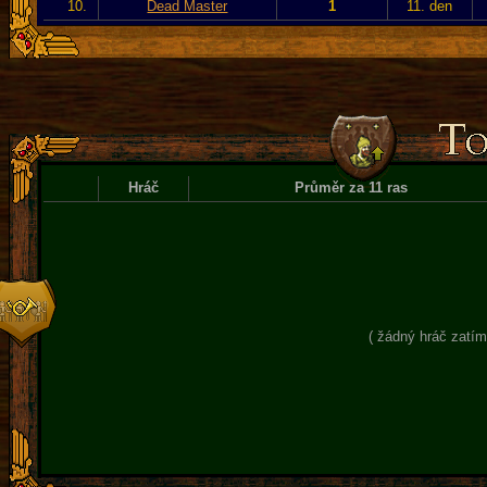
10.
Dead Master
1
11. den
Hráč
Průměr za 11 ras
( žádný hráč zatím