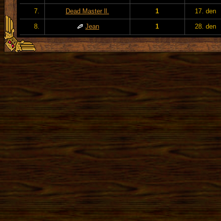
7.
Dead Master ll.
1
17. den
8.
Jean
1
28. den