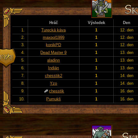
Hráč
Výsledek
Den
1.
Turecká káva
1
12. den
2.
maxpol1999
1
12. den
3.
konikPD
1
12. den
4.
Dead Master 9
1
13. den
5.
aladinn
1
13. den
6.
Indián
1
13. den
7.
chesstik2
1
14. den
8.
Yzo
1
14. den
9.
chesstik
1
16. den
10.
Pumukli
1
16. den