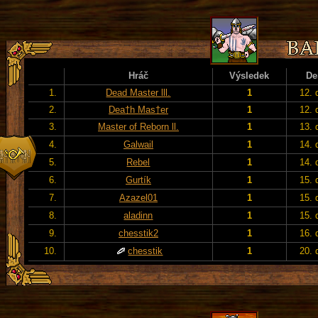
Hráč
Výsledek
De
1.
Dead Master lll.
1
12. 
2.
Dea†h Mas†er
1
12. 
3.
Master of Reborn ll.
1
13. 
4.
Galwail
1
14. 
5.
Rebel
1
14. 
6.
Gurtík
1
15. 
7.
Azazel01
1
15. 
8.
aladinn
1
15. 
9.
chesstik2
1
16. 
10.
chesstik
1
20. 