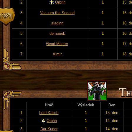
2.
Orbrin
1
15. d
3.
Vacuum the Second
1
15. d
4.
aladinn
1
16. d
5.
demonek
1
16. d
6.
Đead Master
1
17. d
7.
Almir
1
18. d
Hráč
Výsledek
Den
1.
Lord Kalich
1
13. den
2.
Orbrin
1
14. den
3.
Dar-Kunor
1
14. den