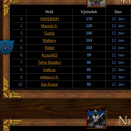
Hráč
Výsledek
Den
1.
HUHUHUH
135
12. den
2.
Maxpol II.
128
12. den
3.
Gurtík
106
12. den
4.
Walleyy
104
12. den
5.
Rebel
102
12. den
6.
Azazel03
99
12. den
7.
Tehol Beddict
86
12. den
8.
SobLos
85
12. den
9.
sebascn II.
82
12. den
10.
Dar-Kunor
80
12. den