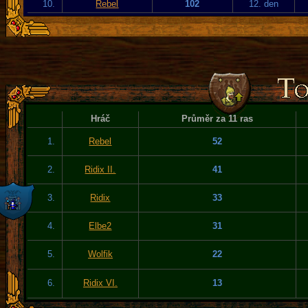
10.
Rebel
102
12. den
Hráč
Průměr za 11 ras
1.
Rebel
52
2.
Ridix II.
41
3.
Ridix
33
4.
Elbe2
31
5.
Wolfik
22
6.
Ridix VI.
13