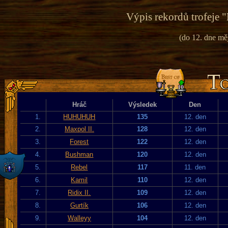
Výpis rekordů trofeje "
(do 12. dne mě
Hráč
Výsledek
Den
1.
HUHUHUH
135
12. den
2.
Maxpol II.
128
12. den
3.
Forest
122
12. den
4.
Bushman
120
12. den
5.
Rebel
117
11. den
6.
Kamil
110
12. den
7.
Ridix II.
109
12. den
8.
Gurtík
106
12. den
9.
Walleyy
104
12. den