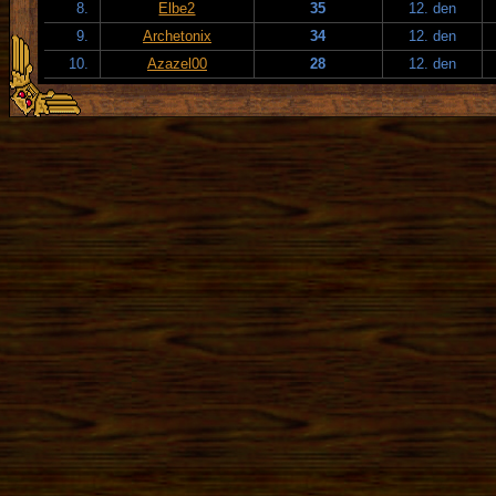
8.
Elbe2
35
12. den
9.
Archetonix
34
12. den
10.
Azazel00
28
12. den