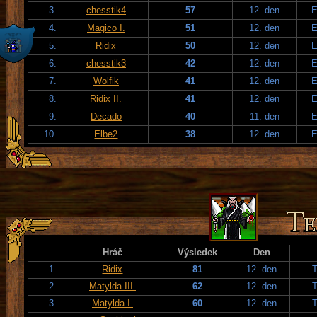
3.
chesstik4
57
12. den
E
4.
Magico I.
51
12. den
E
5.
Ridix
50
12. den
E
6.
chesstik3
42
12. den
E
7.
Wolfik
41
12. den
E
8.
Ridix II.
41
12. den
E
9.
Decado
40
11. den
E
10.
Elbe2
38
12. den
E
Hráč
Výsledek
Den
1.
Ridix
81
12. den
T
2.
Matylda III.
62
12. den
T
3.
Matylda I.
60
12. den
T