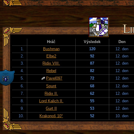
Hráč
Výsledek
Den
1.
Bushman
120
12. den
2.
Elbe2
92
12. den
3.
Ridix VIII.
87
12. den
4.
Rebel
82
12. den
5.
Pavel097
72
12. den
6.
Spunt
68
12. den
7.
Ridix II.
62
12. den
8.
Lord Kalich II.
55
12. den
9.
Gurt II
53
12. den
10.
Krakonoš 10°
52
10. den