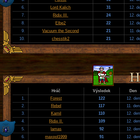
6.
Lord Kalich
31
12. d
7.
Ridix III.
24
12. d
8.
Elbe2
22
12. d
9.
Vacuum the Second
21
11. d
10.
chesstik2
21
12. d
Hráč
Výsledek
Den
1.
Forest
122
12. den
2.
Rebel
117
11. den
3.
Kamil
110
12. den
4.
Ridix II.
109
12. den
5.
lamas
92
12. den
6.
maxpol1999
91
12. den