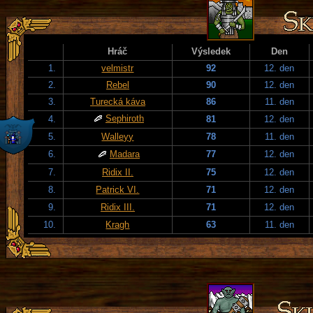
Hráč
Výsledek
Den
1.
velmistr
92
12. den
2.
Rebel
90
12. den
3.
Turecká káva
86
11. den
Sephiroth
4.
81
12. den
5.
Walleyy
78
11. den
6.
Madara
77
12. den
7.
Ridix II.
75
12. den
8.
Patrick VI.
71
12. den
9.
Ridix III.
71
12. den
10.
Kragh
63
11. den