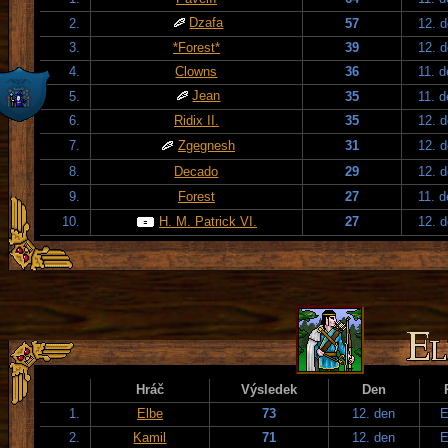
Dzafa
2.
57
12. 
3.
*Forest*
39
12. 
4.
Clowns
36
11. 
Jean
5.
35
11. 
6.
Ridix II.
35
12. 
7.
Zgegnesh
31
12. 
8.
Decado
29
12. 
9.
Forest
27
11. 
10.
H. M. Patrick VI.
27
12. 
Hráč
Výsledek
Den
1.
Elbe
73
12. den
E
2.
Kamil
71
12. den
E