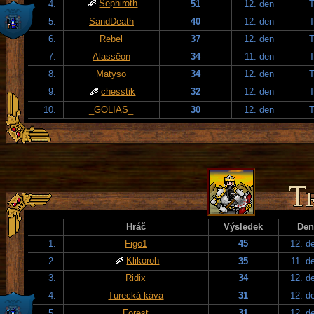
Sephiroth
4.
51
12. den
T
5.
SandDeath
40
12. den
T
6.
Rebel
37
12. den
T
7.
Alassëon
34
11. den
T
8.
Matyso
34
12. den
T
9.
chesstik
32
12. den
T
10.
_GOLIAS_
30
12. den
T
Hráč
Výsledek
Den
1.
Figo1
45
12. d
Klikoroh
2.
35
11. d
3.
Ridix
34
12. d
4.
Turecká káva
31
12. d
5.
Forest
31
12. d