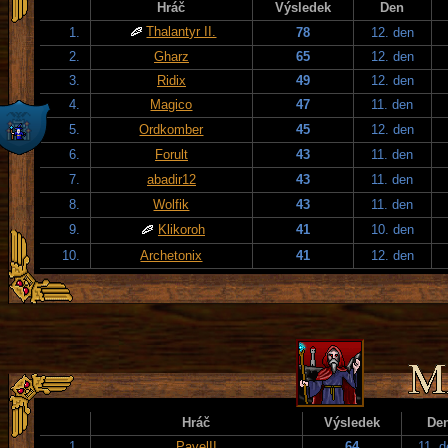
Hráč
Výsledek
Den
Thalantyr II.
1.
78
12. den
2.
Gharz
65
12. den
3.
Ridix
49
12. den
4.
Magico
47
11. den
5.
Ordkomber
45
12. den
6.
Forult
43
11. den
7.
abadir12
43
11. den
8.
Wolfik
43
11. den
9.
Klikoroh
41
10. den
10.
Archetonix
41
12. den
Hráč
Výsledek
De
1.
PavelII
64
11. 