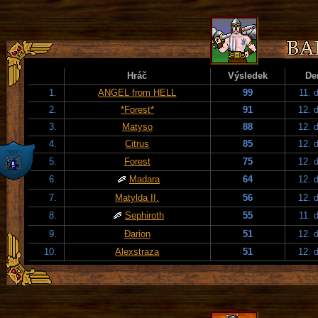
Hráč
Výsledek
De
1.
ANGEL from HELL
99
11. 
2.
*Forest*
91
12. 
3.
Matyso
88
12. 
4.
Citrus
85
12. 
5.
Forest
75
12. 
6.
Madara
64
12. 
7.
Matylda II.
56
12. 
8.
Sephiroth
55
11. 
9.
Đarion
51
12. 
10.
Alexstraza
51
12. 