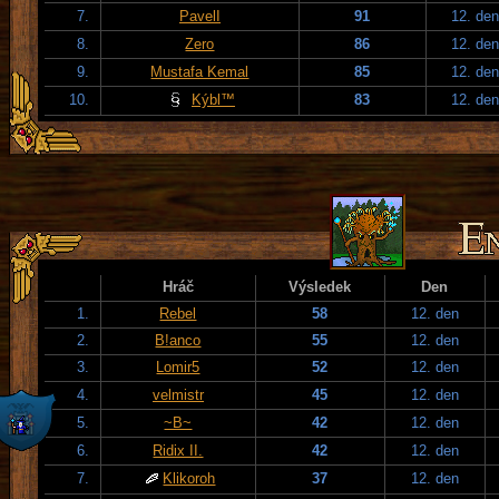
7.
PavelI
91
12. den
8.
Zero
86
12. den
9.
Mustafa Kemal
85
12. den
10.
Kýbl™
83
12. den
Hráč
Výsledek
Den
1.
Rebel
58
12. den
2.
B!anco
55
12. den
3.
Lomir5
52
12. den
4.
velmistr
45
12. den
5.
~B~
42
12. den
6.
Ridix II.
42
12. den
7.
Klikoroh
37
12. den