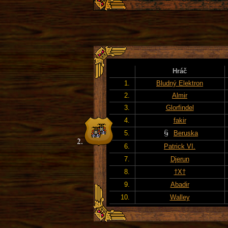
Hráč
1.
Bludný Elektron
2.
Almir
3.
Glorfindel
4.
fakir
5.
Beruska
6.
Patrick VI.
7.
Djerun
8.
†X†
9.
Abadir
10.
Walley