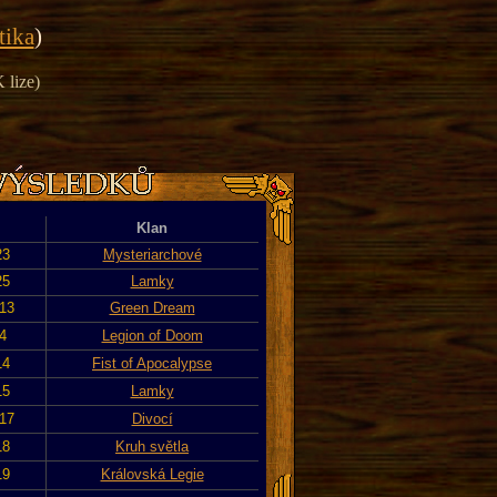
stika
)
 lize)
Klan
23
Mysteriarchové
25
Lamky
013
Green Dream
4
Legion of Doom
14
Fist of Apocalypse
15
Lamky
017
Divocí
18
Kruh světla
19
Královská Legie