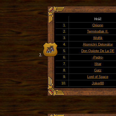
Hráč
1.
Oriionn
2.
Termitodlak II.
3.
Wolfik
4.
Atomický Detonátor
5.
Don Quijote De La DE
6.
-Pedro-
7.
Ištar
8.
Gatz
9.
Lord of Space
10.
Joker88