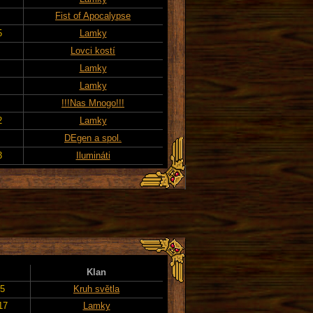
Fist of Apocalypse
5
Lamky
Lovci kostí
Lamky
Lamky
!!!Nas Mnogo!!!
2
Lamky
DEgen a spol.
3
Ilumináti
Klan
15
Kruh světla
17
Lamky