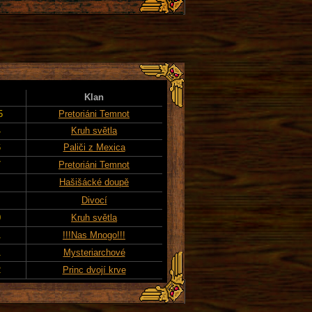
Klan
5
Pretoriáni Temnot
4
Kruh světla
6
Paliči z Mexica
7
Pretoriáni Temnot
Hašišácké doupě
Divocí
0
Kruh světla
1
!!!Nas Mnogo!!!
1
Mysteriarchové
2
Princ dvojí krve