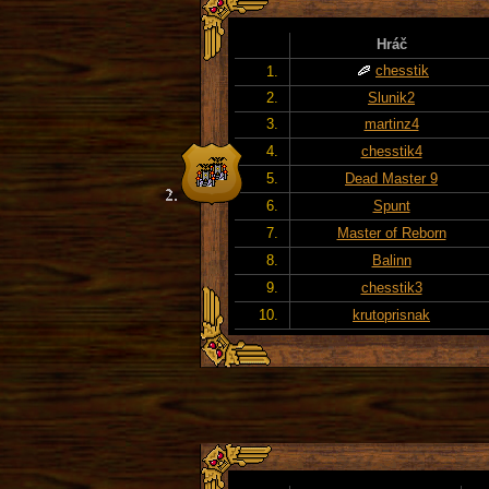
Hráč
chesstik
1.
2.
Slunik2
3.
martinz4
4.
chesstik4
5.
Dead Master 9
6.
Spunt
7.
Master of Reborn
8.
Balinn
9.
chesstik3
10.
krutoprisnak