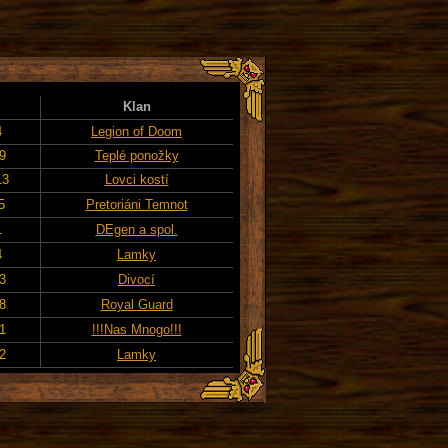
Klan
4
Legion of Doom
9
Teplé ponožky
13
Lovci kostí
5
Pretoriáni Temnot
1
DEgen a spol.
4
Lamky
3
Divocí
8
Royal Guard
1
!!!Nas Mnogo!!!
2
Lamky