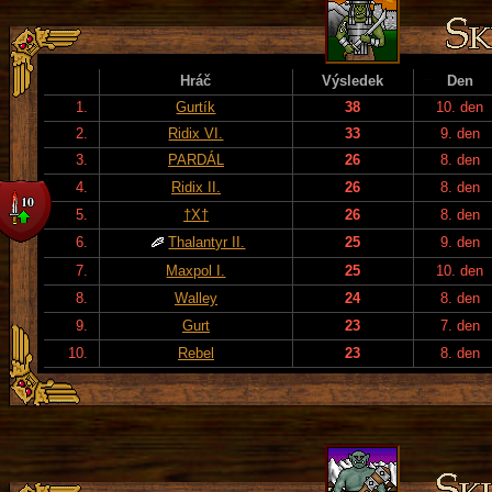
Hráč
Výsledek
Den
1.
Gurtík
38
10. den
2.
Ridix VI.
33
9. den
3.
PARDÁL
26
8. den
4.
Ridix II.
26
8. den
5.
†X†
26
8. den
6.
Thalantyr II.
25
9. den
7.
Maxpol I.
25
10. den
8.
Walley
24
8. den
9.
Gurt
23
7. den
10.
Rebel
23
8. den