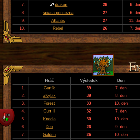
7.
draken
28
9. de
8.
spiaca princezna
27
6. de
9.
Atlantis
27
11. d
10.
Rebel
26
7. de
Hráč
Výsledek
Den
1.
Gurtík
39
7. den
2.
xKyblx
39
8. den
3.
Forest
33
10. den
4.
Gurt II
32
7. den
5.
Knedla
30
10. den
6.
Deo
26
9. den
7.
Galdrin
26
10. den