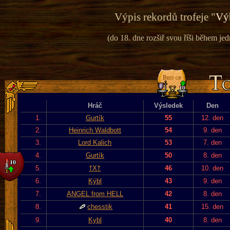
Výpis rekordů trofeje "
Vý
(do 18. dne rozšiř svou říši během jed
Hráč
Výsledek
Den
1.
Gurtík
55
12. den
2.
Heinrich Waldbott
54
9. den
3.
Lord Kalich
53
7. den
4.
Gurtík
50
8. den
5.
†X†
46
10. den
6.
Kýbl
43
9. den
7.
ANGEL from HELL
42
8. den
8.
chesstik
41
15. den
9.
Kybl
40
8. den