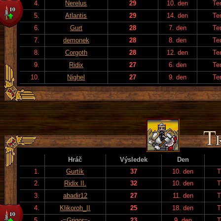
4.
Nerelus
29
10. den
Te
5.
Atlantis
29
14. den
Te
6.
Gurt
28
7. den
Te
7.
demonek
28
8. den
Te
8.
Corgoth
28
12. den
Te
9.
Ridix
27
6. den
Te
10.
Nighel
27
9. den
Te
Hráč
Výsledek
Den
1.
Gurtík
37
10. den
T
2.
Ridix II.
32
10. den
T
3.
abadir12
27
11. den
T
4.
Klikoroh_II
25
18. den
T
5.
-=Grigor=-
23
9. den
T