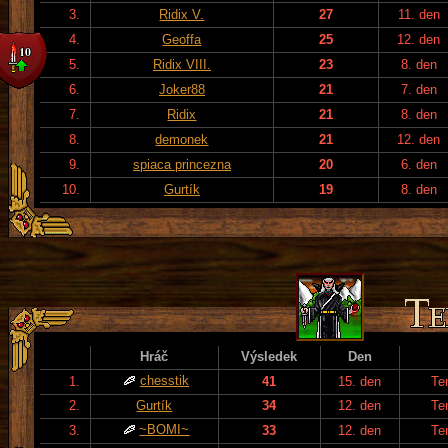
3.
Ridix V.
27
11. den
4.
Geoffa
25
12. den
5.
Ridix VIII.
23
8. den
6.
Joker88
21
7. den
7.
Ridix
21
8. den
8.
demonek
21
12. den
9.
spiaca princezna
20
6. den
10.
Gurtík
19
8. den
Hráč
Výsledek
Den
chesstik
1.
41
15. den
Te
2.
Gurtík
34
12. den
Te
~BOMI~
3.
33
12. den
Te