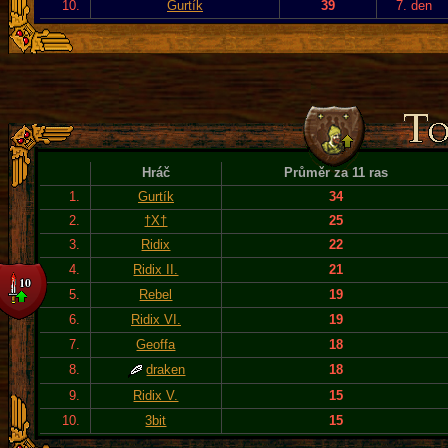
10.
Gurtík
39
7. den
Hráč
Průměr za 11 ras
1.
Gurtík
34
2.
†X†
25
3.
Ridix
22
4.
Ridix II.
21
5.
Rebel
19
6.
Ridix VI.
19
7.
Geoffa
18
8.
draken
18
9.
Ridix V.
15
10.
3bit
15