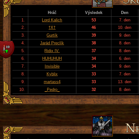
Hráč
Výsledek
Den
1.
Lord Kalich
53
7. den
2.
†X†
46
10. den
3.
Gurtík
39
9. den
4.
Jarád Preclík
38
8. den
5.
Ridix IV.
37
8. den
6.
HUHUHUH
34
6. den
7.
Invisible
34
9. den
8.
Kyblix
33
7. den
9.
martass4
33
13. den
10.
_Pedro_
32
8. den