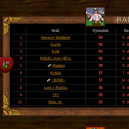
Hráč
Výsledek
De
1.
Heinrich Waldbott
54
9. 
2.
Gurtík
50
8. 
3.
Kýbl
43
9. 
4.
ANGEL from HELL
42
8. 
5.
Madara
39
8. 
6.
Kyblík
37
7. 
7.
~BOMI~
37
14. 
8.
Lord z Bráčku
36
8. 
9.
†X†
35
9. 
10.
Ridix XI.
33
8. 