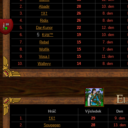
2.
Abadir
28
10. den
3.
†X†
26
8. den
4.
Ridix
26
8. den
5.
Dar-Kunor
22
12. den
6.
Kýbl™
19
10. den
7.
Rebel
15
7. den
8.
Wolfik
15
7. den
9.
Vosa I
15
11. den
10.
Walleyy
14
8. den
Hráč
Výsledek
Den
1.
†X†
29
9. den
2.
Spugagan
28
13. den