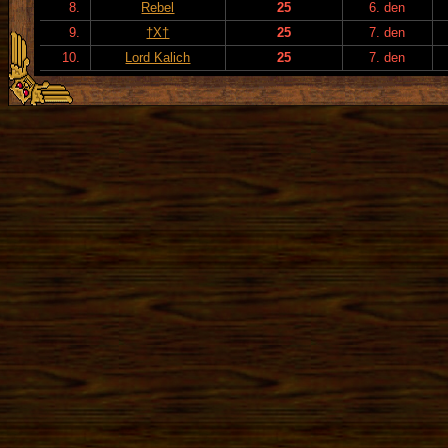
8.
Rebel
25
6. den
9.
†X†
25
7. den
10.
Lord Kalich
25
7. den