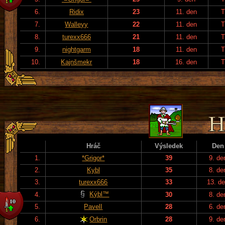
6.
Ridix
23
11. den
T
7.
Walleyy
22
11. den
T
8.
turexx666
21
11. den
T
9.
nightgarm
18
11. den
T
10.
Kajnšmekr
18
16. den
T
Hráč
Výsledek
Den
1.
*Grigor*
39
9. de
2.
Kybl
35
8. de
3.
turexx666
33
13. d
Kýbl™
4.
30
8. de
5.
PavelI
28
6. de
6.
Orbrin
28
9. de