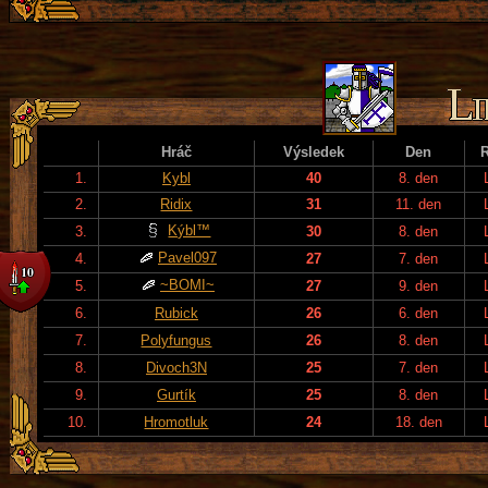
Hráč
Výsledek
Den
1.
Kybl
40
8. den
2.
Ridix
31
11. den
Kýbl™
3.
30
8. den
Pavel097
4.
27
7. den
~BOMI~
5.
27
9. den
6.
Rubick
26
6. den
7.
Polyfungus
26
8. den
8.
Divoch3N
25
7. den
9.
Gurtík
25
8. den
10.
Hromotluk
24
18. den