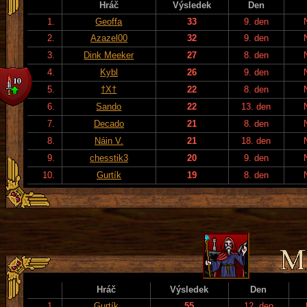
Hráč
Výsledek
Den
1.
Geoffa
33
9. den
2.
Azazel00
32
9. den
3.
Dink Meeker
27
8. den
4.
Kybl
26
9. den
5.
†X†
22
8. den
6.
Sando
22
13. den
7.
Decado
21
8. den
8.
Náin V.
21
18. den
9.
chesstik3
20
9. den
10.
Gurtík
19
8. den
Hráč
Výsledek
Den
1.
Gurtík
55
12. den