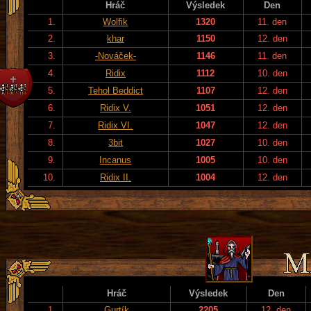
Hráč
Výsledek
Den
1.
Wolfik
1320
11. den
2.
khar
1150
12. den
3.
-Nováček-
1146
11. den
4.
Ridix
1112
10. den
5.
Tehol Beddict
1107
12. den
6.
Ridix V.
1051
12. den
7.
Ridix VI.
1047
12. den
8.
3bit
1027
10. den
9.
Incanus
1005
10. den
10.
Ridix II.
1004
12. den
Hráč
Výsledek
Den
1.
Gurtík
2205
12. den