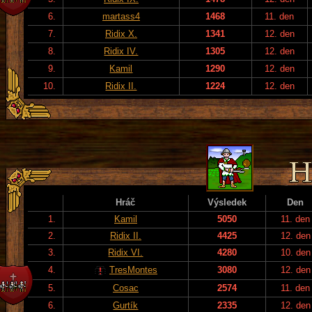
6.
martass4
1468
11. den
7.
Ridix X.
1341
12. den
8.
Ridix IV.
1305
12. den
9.
Kamil
1290
12. den
10.
Ridix II.
1224
12. den
Hráč
Výsledek
Den
1.
Kamil
5050
11. den
2.
Ridix II.
4425
12. den
3.
Ridix VI.
4280
10. den
4.
TresMontes
3080
12. den
5.
Cosac
2574
11. den
6.
Gurtík
2335
12. den