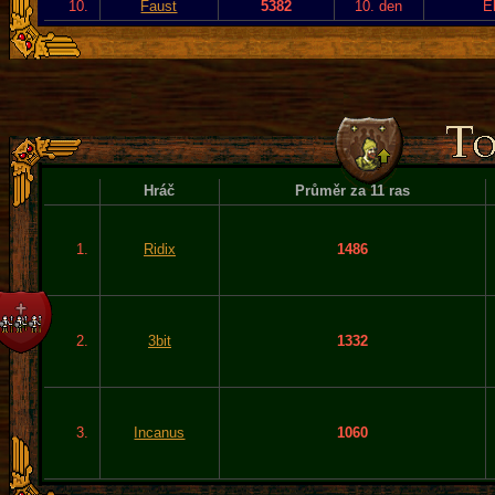
10.
Faust
5382
10. den
E
Hráč
Průměr za 11 ras
1.
Ridix
1486
2.
3bit
1332
3.
Incanus
1060