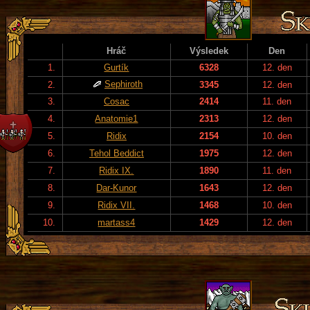
Hráč
Výsledek
Den
1.
Gurtík
6328
12. den
Sephiroth
2.
3345
12. den
3.
Cosac
2414
11. den
4.
Anatomie1
2313
12. den
5.
Ridix
2154
10. den
6.
Tehol Beddict
1975
12. den
7.
Ridix IX.
1890
11. den
8.
Dar-Kunor
1643
12. den
9.
Ridix VII.
1468
10. den
10.
martass4
1429
12. den