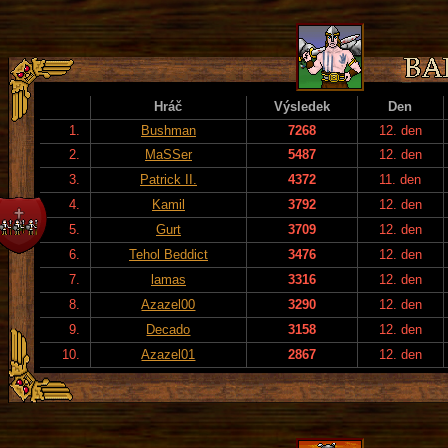
Hráč
Výsledek
Den
1.
Bushman
7268
12. den
2.
MaSSer
5487
12. den
3.
Patrick II.
4372
11. den
4.
Kamil
3792
12. den
5.
Gurt
3709
12. den
6.
Tehol Beddict
3476
12. den
7.
lamas
3316
12. den
8.
Azazel00
3290
12. den
9.
Decado
3158
12. den
10.
Azazel01
2867
12. den