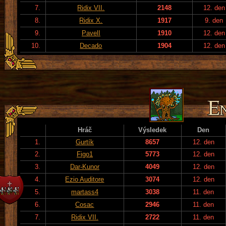
7.
Ridix VII.
2148
12. den
8.
Ridix X.
1917
9. den
9.
PavelI
1910
12. den
10.
Decado
1904
12. den
Hráč
Výsledek
Den
1.
Gurtík
8657
12. den
2.
Figo1
5773
12. den
3.
Dar-Kunor
4049
12. den
4.
Ezio Auditore
3074
12. den
5.
martass4
3038
11. den
6.
Cosac
2946
11. den
7.
Ridix VII.
2722
11. den