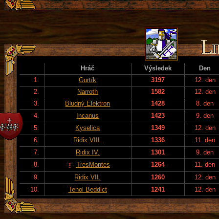
Hráč
Výsledek
Den
1.
Gurtík
3197
12. den
2.
Narroth
1582
12. den
3.
Bludný Elektron
1428
8. den
4.
Incanus
1423
9. den
5.
Kyselica
1349
12. den
6.
Ridix VIII.
1336
11. den
7.
Ridix IV.
1301
9. den
8.
TresMontes
1264
11. den
9.
Ridix VII.
1260
12. den
10.
Tehol Beddict
1241
12. den