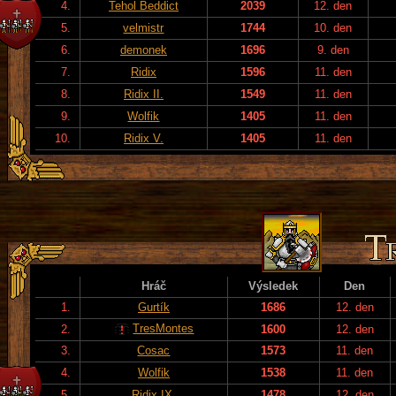
4.
Tehol Beddict
2039
12. den
5.
velmistr
1744
10. den
6.
demonek
1696
9. den
7.
Ridix
1596
11. den
8.
Ridix II.
1549
11. den
9.
Wolfik
1405
11. den
10.
Ridix V.
1405
11. den
Hráč
Výsledek
Den
1.
Gurtík
1686
12. den
TresMontes
2.
1600
12. den
3.
Cosac
1573
11. den
4.
Wolfik
1538
11. den
5.
Ridix IX.
1478
12. den