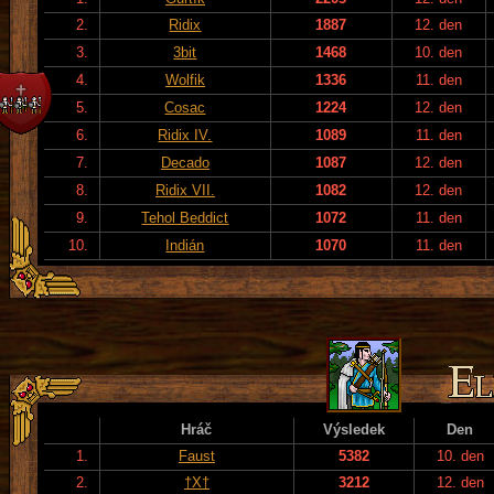
2.
Ridix
1887
12. den
3.
3bit
1468
10. den
4.
Wolfik
1336
11. den
5.
Cosac
1224
12. den
6.
Ridix IV.
1089
11. den
7.
Decado
1087
12. den
8.
Ridix VII.
1082
12. den
9.
Tehol Beddict
1072
11. den
10.
Indián
1070
11. den
Hráč
Výsledek
Den
1.
Faust
5382
10. den
2.
†X†
3212
12. den