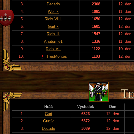
3.
Decado
2308
12. den
4.
Wolfik
1985
11. den
5.
Ridix VIII.
1650
12. den
6.
Gurtík
1605
12. den
7.
Ridix II.
1547
12. den
8.
Anatomie1
1336
11. den
9.
Ridix VI.
1122
10. den
10.
TresMontes
1103
12. den
Hráč
Výsledek
Den
1.
Gurt
6326
12. den
2.
Gurtík
5372
12. den
3.
Decado
3089
12. den