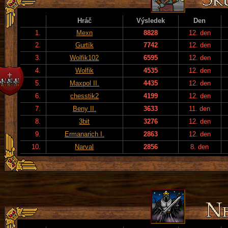
Hráč
Výsledek
Den
1.
Mexn
8828
12. den
2.
Gurtík
7742
12. den
3.
Wolfik102
6595
12. den
4.
Wolfik
4535
12. den
5.
Maxpol II.
4435
12. den
6.
chesstik2
4199
12. den
7.
Beny II.
3633
11. den
8.
3bit
3276
12. den
9.
Ermanarich I.
2863
12. den
10.
Narval
2856
8. den