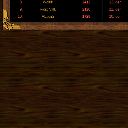
8.
Wolfik
2412
12. den
9.
Ridix VIII.
2128
12. den
10.
Abadir2
1728
10. den