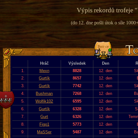
Výpis rekordů trofeje "
(do 12. dne pošli útok o síle 1000+
Hráč
Výsledek
Den
R
1.
Mexn
8828
12. den
Sk
2.
Gurtík
8657
12. den
3.
Gurtík
7742
12. den
Sk
4.
Bushman
7268
12. den
Ba
5.
Wolfik102
6595
12. den
Sk
6.
Gurtík
6328
12. den
S
7.
Gurt
6326
12. den
Temn
8.
Figo1
5773
12. den
9.
MaSSer
5487
12. den
Ba