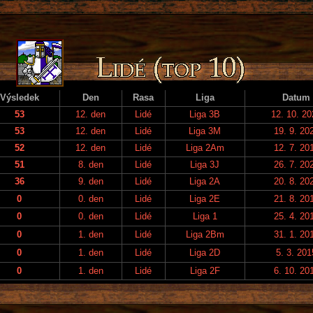
Výsledek
Den
Rasa
Liga
Datum
53
12. den
Lidé
Liga 3B
12. 10. 20
53
12. den
Lidé
Liga 3M
19. 9. 20
52
12. den
Lidé
Liga 2Am
12. 7. 20
51
8. den
Lidé
Liga 3J
26. 7. 20
36
9. den
Lidé
Liga 2A
20. 8. 20
0
0. den
Lidé
Liga 2E
21. 8. 20
0
0. den
Lidé
Liga 1
25. 4. 20
0
1. den
Lidé
Liga 2Bm
31. 1. 20
0
1. den
Lidé
Liga 2D
5. 3. 201
0
1. den
Lidé
Liga 2F
6. 10. 20