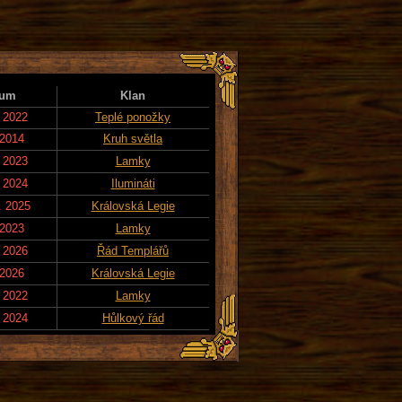
tum
Klan
. 2022
Teplé ponožky
 2014
Kruh světla
. 2023
Lamky
. 2024
Ilumináti
. 2025
Královská Legie
 2023
Lamky
. 2026
Řád Templářů
 2026
Královská Legie
. 2022
Lamky
. 2024
Hůlkový řád