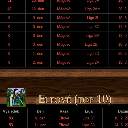
51
10. den
Mágové
Liga 3F
28. 4
40
12. den
Mágové
Liga 2Am
28. 6
0
0. den
Mágové
Liga 3I
10. 6
0
0. den
Mágové
Liga 3C
17. 6
0
0. den
Mágové
Liga 3M
12. 9
0
0. den
Mágové
Liga 2Bm
10. 9
0
1. den
Mágové
Liga 2D
28. 6
0
2. den
Mágové
Liga 2A
15. 8
Výsledek
Den
Rasa
Liga
Datu
53
9. den
Elfové
Liga 3F
10. 2. 2
53
11. den
Elfové
Liga 2A
24. 8. 2