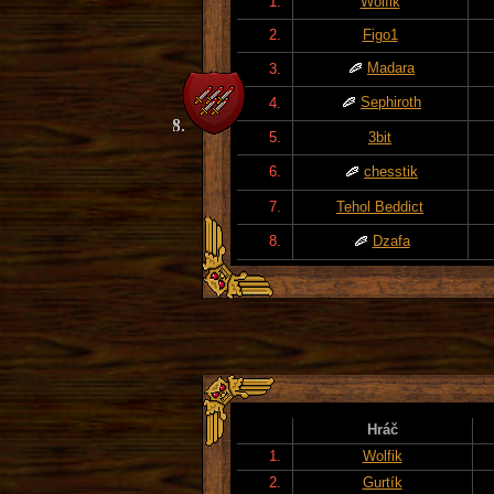
1.
Wolfik
2.
Figo1
Madara
3.
Sephiroth
4.
5.
3bit
6.
chesstik
7.
Tehol Beddict
8.
Dzafa
Hráč
1.
Wolfik
2.
Gurtík