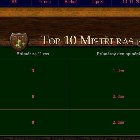
53
9. den
Barbaři
Liga 3I
10. 11. 2
Průměr za 11 ras
Průměrný den splnění
3
1. den
0
0. den
0
2. den