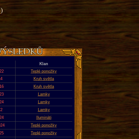
a
)
Klan
22
Teplé ponožky
14
Kruh světla
16
Kruh světla
23
Lamky
24
Lamky
22
Lamky
24
Ilumináti
024
Teplé ponožky
25
Teplé ponožky