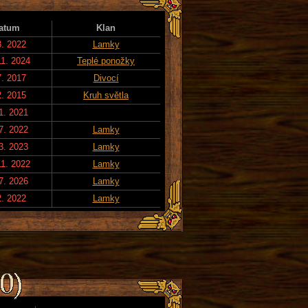
atum
Klan
3. 2022
Lamky
11. 2024
Teplé ponožky
7. 2017
Divocí
2. 2015
Kruh světla
1. 2021
7. 2022
Lamky
3. 2023
Lamky
11. 2022
Lamky
7. 2026
Lamky
2. 2022
Lamky