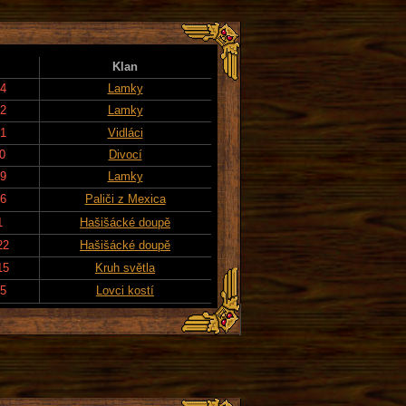
Klan
24
Lamky
22
Lamky
21
Vidláci
20
Divocí
19
Lamky
16
Paliči z Mexica
1
Hašišácké doupě
22
Hašišácké doupě
15
Kruh světla
15
Lovci kostí