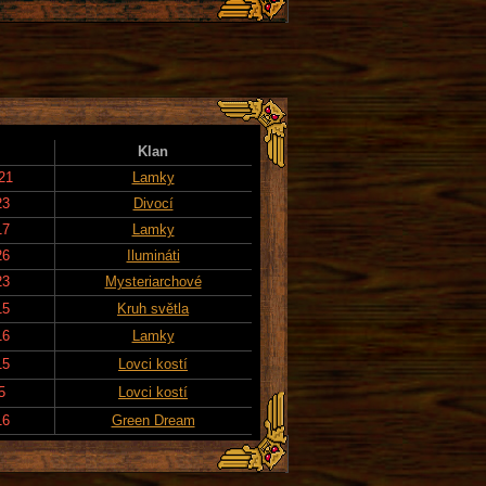
Klan
21
Lamky
23
Divocí
17
Lamky
26
Ilumináti
23
Mysteriarchové
15
Kruh světla
16
Lamky
15
Lovci kostí
5
Lovci kostí
16
Green Dream