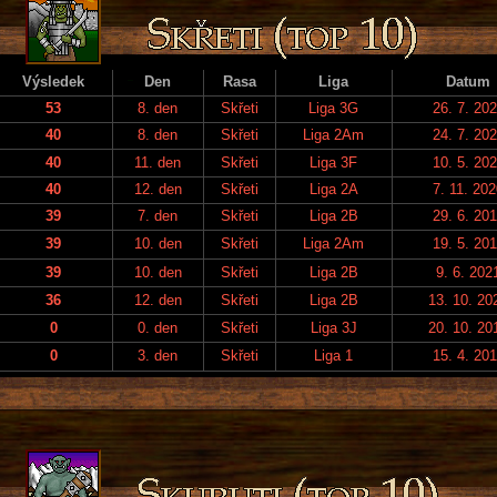
Výsledek
Den
Rasa
Liga
Datum
53
8. den
Skřeti
Liga 3G
26. 7. 20
40
8. den
Skřeti
Liga 2Am
24. 7. 20
40
11. den
Skřeti
Liga 3F
10. 5. 20
40
12. den
Skřeti
Liga 2A
7. 11. 20
39
7. den
Skřeti
Liga 2B
29. 6. 20
39
10. den
Skřeti
Liga 2Am
19. 5. 20
39
10. den
Skřeti
Liga 2B
9. 6. 202
36
12. den
Skřeti
Liga 2B
13. 10. 20
0
0. den
Skřeti
Liga 3J
20. 10. 20
0
3. den
Skřeti
Liga 1
15. 4. 20