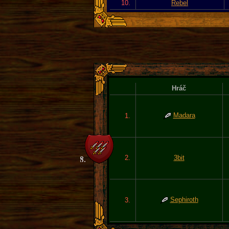
10.
Rebel
Hráč
Madara
1.
2.
3bit
Sephiroth
3.