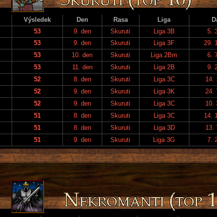
Výsledek
Den
Rasa
Liga
D
53
9. den
Skuruti
Liga 3B
5. 
53
9. den
Skuruti
Liga 3F
29. 
53
10. den
Skuruti
Liga 2Bm
6. 
53
11. den
Skuruti
Liga 2B
9. 
52
8. den
Skuruti
Liga 3C
14. 
52
9. den
Skuruti
Liga 3K
24. 
52
9. den
Skuruti
Liga 3C
10. 
51
8. den
Skuruti
Liga 3C
14. 
51
8. den
Skuruti
Liga 3D
13. 
51
9. den
Skuruti
Liga 3G
7. 