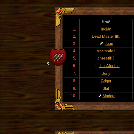
Hráč
1.
Indián
2.
Dead Master llll.
Jean
3.
4.
Anatomie1
5.
chesstik3
6.
TresMontes
7.
Beny
8.
Grigor
9.
3bit
10.
Madara