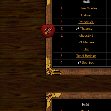
Hráč
1.
TresMontes
2.
Galwail
3.
Patrick VI.
4.
Thalantyr II.
5.
chesstik3
6.
Madara
7.
3bit
8.
Tehol Beddict
Sephiroth
9.
Hráč