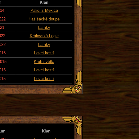
m
Klan
014
Paliči z Mexica
022
Hašišácké doupě
021
Lamky
022
Královská Legie
022
Lamky
015
Lovci kostí
2015
Kruh světla
015
Lovci kostí
015
Lovci kostí
tum
Klan