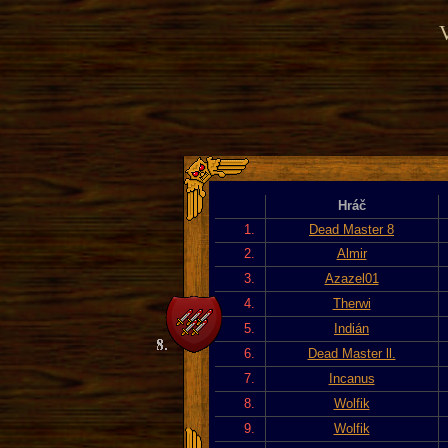
V
Hráč
1.
Dead Master 8
2.
Almir
3.
Azazel01
4.
Therwi
5.
Indián
6.
Dead Master ll.
7.
Incanus
8.
Wolfik
9.
Wolfik