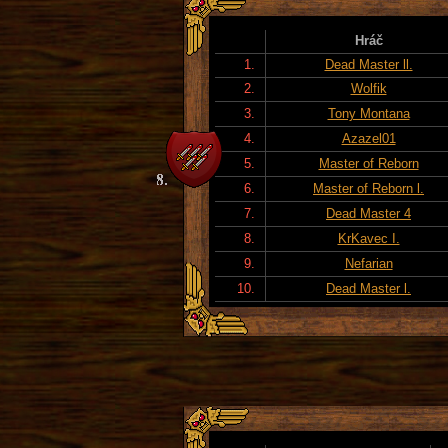
Hráč
1.
Dead Master ll.
2.
Wolfik
3.
Tony Montana
4.
Azazel01
5.
Master of Reborn
6.
Master of Reborn l.
7.
Dead Master 4
8.
KrKavec I.
9.
Nefarian
10.
Dead Master l.