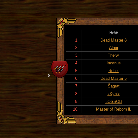
Hráč
1.
Dead Master 8
2.
Almir
3.
Therwi
4.
Incanus
5.
Rebel
6.
Dead Master 5
7.
Šagrat
8.
xKyblx
9.
LOSSOB
10.
Master of Reborn ll.