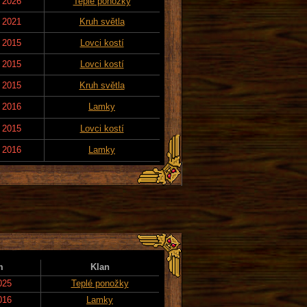
. 2026
Teplé ponožky
. 2021
Kruh světla
. 2015
Lovci kostí
. 2015
Lovci kostí
. 2015
Kruh světla
. 2016
Lamky
. 2015
Lovci kostí
. 2016
Lamky
m
Klan
025
Teplé ponožky
016
Lamky