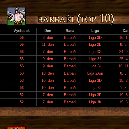
Výsledek
Den
Rasa
Liga
Da
56
8. den
Barbaři
Liga 3D
16. 1
56
11. den
Barbaři
Liga 2B
8. 9.
53
7. den
Barbaři
Liga 3G
24. 9
53
9. den
Barbaři
Liga 3J
25. 4
53
9. den
Barbaři
Liga 3I
10. 11
53
10. den
Barbaři
Liga 2Am
8. 5.
53
10. den
Barbaři
Liga 3D
15. 2
53
10. den
Barbaři
Liga 3I
1. 8.
52
7. den
Barbaři
Liga 3F
19. 3
52
7. den
Barbaři
Liga 3K
15. 5