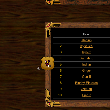
Hráč
1.
aladinn
2.
Kyselica
3.
Kyblix
4.
Gamahiro
5.
Indián
6.
Grigor
7.
Gurt II
8.
Bludný Elektron
9.
velmistr
10.
Djerun