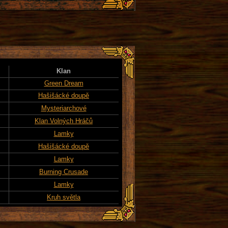
Klan
Green Dream
Hašišácké doupě
Mysteriarchové
Klan Volných Hráčů
Lamky
Hašišácké doupě
Lamky
Burning Crusade
Lamky
Kruh světla