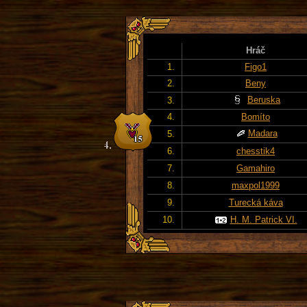
Hráč
1.
Figo1
2.
Beny
Beruska
3.
4.
Bomíto
Madara
5.
6.
chesstik4
7.
Gamahiro
8.
maxpol1999
9.
Turecká káva
10.
H. M. Patrick VI.