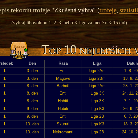
pis rekordů trofeje "
Zkušená výhra" (
trofeje
,
statisti
(vyhraj libovolnou 1. 2. 3. nebo K ligu za méně než 15 dní)
sledek
Den
Rasa
Liga
Datu
1
3. den
Enti
Liga 2Am
1. 8. 2
1
3. den
Mágové
Liga 2Bm
13. 9. 2
1
8. den
Barbaři
Liga 2Am
23. 1. 2
1
8. den
Enti
Liga 3K
24. 11. 
1
8. den
Hobiti
Liga 3K
7. 1. 2
1
9. den
Hobiti
Liga K3
26. 9. 2
1
9. den
Enti
Liga 2B
6. 7. 2
1
10. den
Skuruti
Liga K3
18. 3. 2
1
10. den
Nekromanti
Liga 2B
24. 10. 