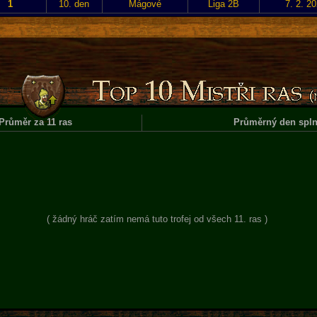
1
10. den
Mágové
Liga 2B
7. 2. 2
Průměr za 11 ras
Průměrný den spln
( žádný hráč zatím nemá tuto trofej od všech 11. ras )