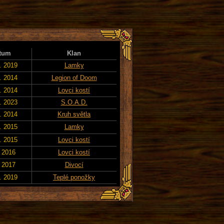
tum
Klan
. 2019
Lamky
. 2014
Legion of Doom
. 2014
Lovci kostí
. 2023
S.O.A.D.
. 2014
Kruh světla
. 2015
Lamky
. 2015
Lovci kostí
. 2016
Lovci kostí
. 2017
Divocí
. 2019
Teplé ponožky