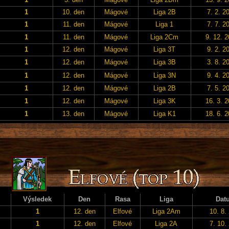
1
10. den
Mágové
Liga 2B
7. 2. 2
1
11. den
Mágové
Liga 1
7. 7. 2
1
11. den
Mágové
Liga 2Cm
9. 12. 
1
12. den
Mágové
Liga 3T
9. 2. 2
1
12. den
Mágové
Liga 3B
3. 8. 2
1
12. den
Mágové
Liga 3N
9. 4. 2
1
12. den
Mágové
Liga 2B
7. 5. 2
1
12. den
Mágové
Liga 3K
16. 3. 
1
13. den
Mágové
Liga K1
18. 6. 
Výsledek
Den
Rasa
Liga
Dat
1
12. den
Elfové
Liga 2Am
10. 8.
1
12. den
Elfové
Liga 2A
7. 10.