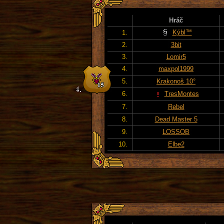
Hráč
Kýbl™
1.
2.
3bit
3.
Lomir5
4.
maxpol1999
5.
Krakonoš 10°
6.
TresMontes
7.
Rebel
8.
Dead Master 5
9.
LOSSOB
10.
Elbe2