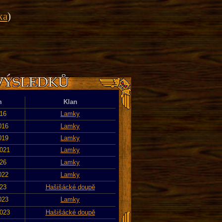
ka
)
m
Klan
016
Lamky
016
Lamky
019
Lamky
2021
Lamky
026
Lamky
022
Lamky
023
Hašišácké doupě
023
Lamky
2023
Hašišácké doupě