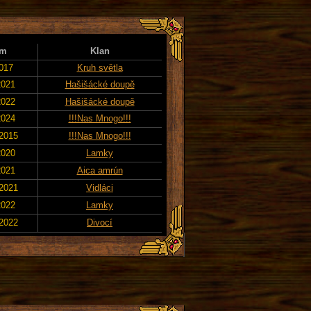
um
Klan
2017
Kruh světla
2021
Hašišácké doupě
2022
Hašišácké doupě
2024
!!!Nas Mnogo!!!
 2015
!!!Nas Mnogo!!!
2020
Lamky
2021
Aica amrún
 2021
Vidláci
2022
Lamky
 2022
Divocí