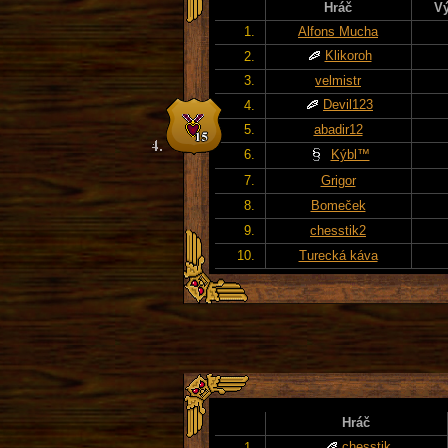
Hráč
Vý
1.
Alfons Mucha
Klikoroh
2.
3.
velmistr
Devil123
4.
5.
abadir12
6.
Kýbl™
7.
Grigor
8.
Bomeček
9.
chesstik2
10.
Turecká káva
Hráč
chesstik
1.