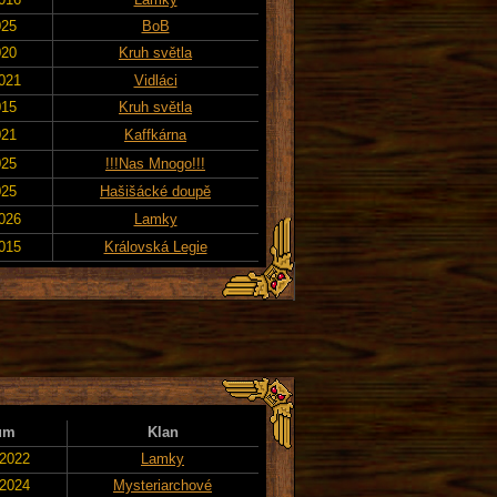
025
BoB
020
Kruh světla
2021
Vidláci
015
Kruh světla
021
Kaffkárna
025
!!!Nas Mnogo!!!
025
Hašišácké doupě
2026
Lamky
2015
Královská Legie
um
Klan
 2022
Lamky
 2024
Mysteriarchové